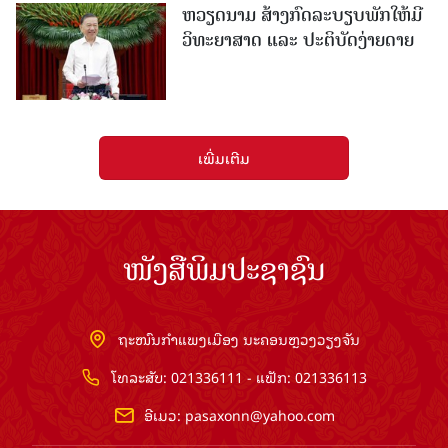
ຫວຽດນາມ ສ້າງກົດລະບຽບພັກໃຫ້ມີ
ວິທະຍາສາດ ແລະ ປະຕິບັດງ່າຍດາຍ
ເພີ່ມເຕີມ
ໜັງສືພິມປະຊາຊົນ
ຖະໜົນກຳແພງເມືອງ ນະຄອນຫຼວງວຽງຈັນ
ໂທລະສັບ: 021336111 - ແຟັກ: 021336113
ອີເມວ:
pasaxonn@yahoo.com