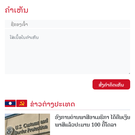
ຄໍາເຫັນ
ສົ່ງຄໍາຄິດເຫັນ
ຂ່າວຕ່າງປະເທດ
ອົງການດ່ານພາສີອາເມຣິກາ ໄດ້ຄືນເງິນ
ພາສີແລ້ວປະມານ 100 ຕື້ໂດລາ