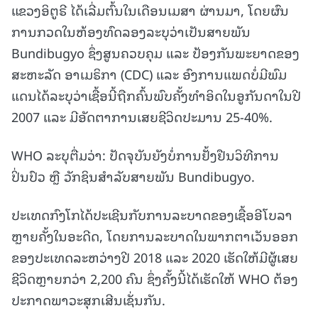
ແຂວງອິຕູຣີ ໄດ້ເລີ່ມຕົ້ນໃນເດືອນເມສາ ຜ່ານມາ, ໂດຍຜົນ
ການກວດໃນຫ້ອງທົດລອງລະບຸວ່າເປັນສາຍພັນ
Bundibugyo ຊຶ່ງສູນຄວບຄຸມ ແລະ ປ້ອງກັນພະຍາດຂອງ
ສະຫະລັດ ອາເມຣິກາ (CDC) ແລະ ອົງການແພດບໍ່ມີພົມ
ແດນໄດ້ລະບຸວ່າເຊື້ອນີ້ຖືກຄົ້ນພົບຄັ້ງທຳອິດໃນອູກັນດາໃນປີ
2007 ແລະ ມີອັດຕາການເສຍຊີວິດປະມານ 25-40%.
WHO ລະບຸຕື່ມວ່າ: ປັດຈຸບັນຍັງບໍ່ການຢັ້ງຢືນວິທີການ
ປິ່ນປົວ ຫຼື ວັກຊິນສຳລັບສາຍພັນ Bundibugyo.
ປະເທດກົງໂກໄດ້ປະເຊີນກັບການລະບາດຂອງເຊື້ອອີໂບລາ
ຫຼາຍຄັ້ງໃນອະດີດ, ໂດຍການລະບາດໃນພາກຕາເວັນອອກ
ຂອງປະເທດລະຫວ່າງປີ 2018 ແລະ 2020 ເຮັດໃຫ້ມີຜູ້ເສຍ
ຊີວິດຫຼາຍກວ່າ 2,200 ຄົນ ຊຶ່ງຄັ້ງນີ້ໄດ້ເຮັດໃຫ້ WHO ຕ້ອງ
ປະກາດພາວະສຸກເສີນເຊັ່ນກັນ.