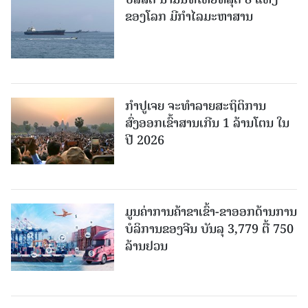
ຂອງໂລກ ມີກຳໄລມະຫາສານ
ກຳປູເຈຍ ຈະທຳລາຍສະຖິຕິການ
ສົ່ງອອກເຂົ້າສານເກີນ 1 ລ້ານໂຕນ ໃນ
ປີ 2026
ມູນຄ່າການຄ້າຂາເຂົ້າ-ຂາອອກດ້ານການ
ບໍລິການຂອງຈີນ ບັນລຸ 3,779 ຕື້ 750
ລ້ານຢວນ