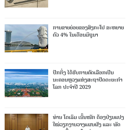
ການຂາຍຍ່ອຍຂອງສິງກະໂປ ຂະຫຍາຍ
ຕົວ 4% ໃນເດືອນມິຖຸນາ
ປັກກິ່ງ ໄດ້ຮັບການຄັດເລືອກເປັນ
ນະຄອນຫຼວງແຫ່ງສະຖາປັດຕະຍະກຳ
ໂລກ ປະຈຳປີ 2029
ທ່ານ ໂຕ​ເລິມ ເນັ້ນໜັກ ຕ້ອງ​ປ່ຽນ​ແປງ​
ໃໝ່​ວຽກ​ງານ​ວາງ​ແຜນ​ຜັງ ແລະ ​ພັດ​