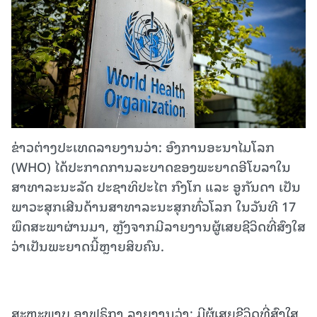
ຂ່າວຕ່າງປະເທດລາຍງານວ່າ: ອົງການອະນາໄມໂລກ
(WHO) ໄດ້ປະກາດການລະບາດຂອງພະຍາດອີໂບລາໃນ
ສາທາລະນະລັດ ປະຊາທິປະໄຕ ກົງໂກ ແລະ ອູກັນດາ ເປັນ
ພາວະສຸກເສີນດ້ານສາທາລະນະສຸກທົ່ວໂລກ ໃນວັນທີ 17
ພຶດສະພາຜ່ານມາ, ຫຼັງຈາກມີລາຍງານຜູ້ເສຍຊີວິດທີ່ສົງໃສ
ວ່າເປັນພະຍາດນີ້ຫຼາຍສິບຄົນ.
ສະຫະພາບ ອາຟຣິກາ ລາຍງານວ່າ: ມີຜູ້ເສຍຊີວິດທີ່ສົງໃສ