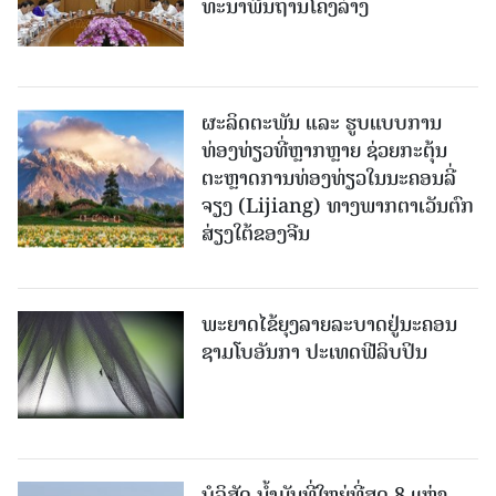
ທະ​ນາ​ພື້ນ​ຖານ​ໂຄງ​ລ່າງ
ຜະລິດຕະພັນ ແລະ ຮູບແບບການ
ທ່ອງທ່ຽວທີ່ຫຼາກຫຼາຍ ຊ່ວຍກະຕຸ້ນ
ຕະຫຼາດການທ່ອງທ່ຽວໃນນະຄອນລີ່
ຈຽງ (Lijiang) ທາງພາກຕາເວັນຕົກ
ສ່ຽງໃຕ້ຂອງຈີນ
ພະຍາດໄຂ້ຍຸງລາຍລະບາດຢູ່ນະຄອນ
ຊາມໂບ​ອັນກາ ປະເທດຟີລິບປິນ
ບໍລິສັດ ນ້ຳມັນທີ່ໃຫຍ່ທີ່ສຸດ 8 ແຫ່ງ