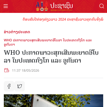
ຕ້ອນຮັບປີທ່ອງທ່ຽວລາວ 2024 ປະຊາຊົນລາວທຸກຄົນຈົ່ງພ້ອມເປັນເ
ຂ່າວຕ່າງປະເທດ
WHO ປະກາດພາວະສຸກເສີນພະຍາດອີໂບລາ ໃນປະເທດກົງໂກ ແລະ
ອູກັນດາ
WHO ປະກາດພາວະສຸກເສີນພະຍາດອີໂບ
ລາ ໃນປະເທດກົງໂກ ແລະ ອູກັນດາ
11:37 18/05/2026