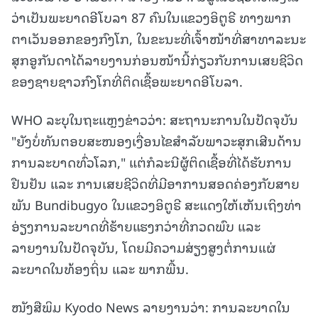
ວ່າເປັນພະຍາດອີໂບລາ 87 ຄົນໃນແຂວງອິຕູຣີ ທາງພາກ
ຕາເວັນອອກຂອງກົງໂກ, ໃນຂະນະທີ່ເຈົ້າໜ້າທີ່ສາທາລະນະ
ສຸກອູກັນດາໄດ້ລາຍງານກ່ອນໜ້ານີ້ກ່ຽວກັບການເສຍຊີວິດ
ຂອງຊາຍຊາວກົງໂກທີ່ຕິດເຊື້ອພະຍາດອີໂບລາ.
WHO ລະບຸໃນຖະແຫຼງຂ່າວວ່າ: ສະຖານະການໃນປັດຈຸບັນ
"ຍັງບໍ່ທັນຕອບສະໜອງເງື່ອນໄຂສຳລັບພາວະສຸກເສີນດ້ານ
ການລະບາດທົ່ວໂລກ," ແຕ່ກໍລະນີຜູ້ຕິດເຊື້ອທີ່ໄດ້ຮັບການ
ຢືນຢັນ ແລະ ການເສຍຊີວິດທີ່ມີອາການສອດຄ່ອງກັບສາຍ
ພັນ Bundibugyo ໃນແຂວງອິຕູຣີ ສະແດງໃຫ້ເຫັນເຖິງທ່າ
ອ່ຽງການລະບາດທີ່ຮ້າຍແຮງກວ່າທີ່ກວດພົບ ແລະ
ລາຍງານໃນປັດຈຸບັນ, ໂດຍມີຄວາມສ່ຽງສູງຕໍ່ການແຜ່
ລະບາດໃນທ້ອງຖິ່ນ ແລະ ພາກພື້ນ.
ໜັງສືພິມ Kyodo News ລາຍງານວ່າ: ການລະບາດໃນ