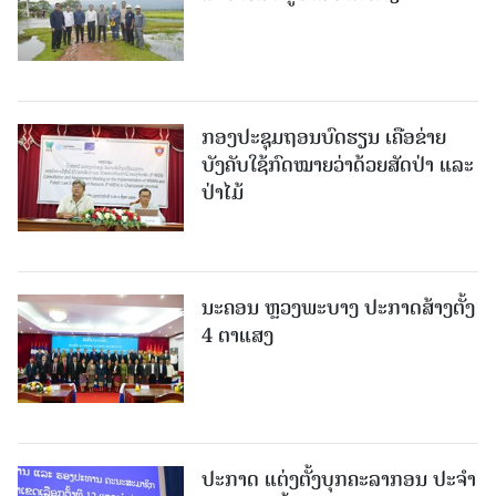
ກອງປະຊຸມຖອນບົດຮຽນ ເຄືອຂ່າຍ
ບັງຄັບໃຊ້ກົດໝາຍວ່າດ້ວຍສັດປ່າ ແລະ
ປ່າໄມ້
ນະຄອນ ຫຼວງພະບາງ ປະ​ກາດ​ສ້າງ​ຕັ້ງ
4 ຕາແສງ
ປະກາດ ແຕ່ງຕັ້ງບຸກຄະລາກອນ ປະຈໍາ