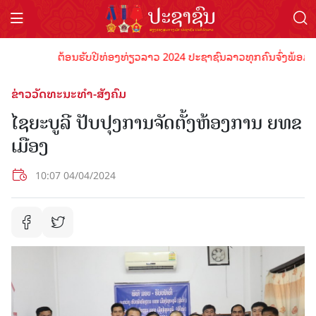
ຕ້ອນຮັບປີທ່ອງທ່ຽວລາວ 2024 ປະຊາຊົນລາວທຸກຄົນຈົ່ງພ້ອມເປັນເຈົ
ຂ່າວວັດທະນະທຳ-ສັງຄົມ
ໄຊຍະບູລີ ປັບປຸງການຈັດຕັ້ງຫ້ອງການ ຍທຂ
ເມືອງ
10:07 04/04/2024