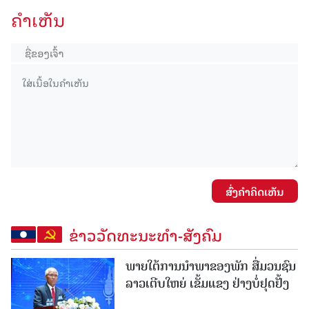
ຄໍາເຫັນ
ສົ່ງຄໍາຄິດເຫັນ
ຂ່າວວັດທະນະທຳ-ສັງຄົມ
ພາຍໃຕ້ການນໍາພາຂອງພັກ ສື່ມວນຊົນ
ລາວເຕີບໃຫຍ່ ເຂັ້ມແຂງ ຢ່າງບໍ່ຢຸດຢັ້ງ