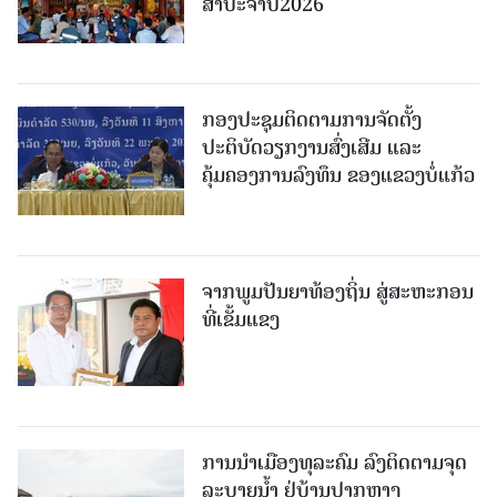
ສາປະຈໍາປີ2026
ກອງປະຊຸມຕິດຕາມການຈັດຕັ້ງ
ປະຕິບັດວຽກງານສົ່ງເສີມ ແລະ
ຄຸ້ມຄອງການລົງທຶນ ຂອງແຂວງບໍ່ແກ້ວ
ຈາກພູມປັນຍາທ້ອງຖິ່ນ ສູ່ສະຫະກອນ
ທີ່ເຂັ້ມແຂງ
ການນໍາເມືອງທຸລະຄົມ ລົງຕິດຕາມຈຸດ
ລະບາຍນໍ້າ ຢູ່ບ້ານປາກຫາງ