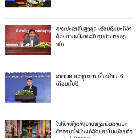
ສານປະຊາຊົນສູງສຸດ ເຊື່ອມຊຶມມະຕິວ່າ
ດ້ວຍການເພີ່ມທະວີການນຳພາຂອງ
ພັກ
ສທໜລ ສະຫຼຸບການເຄື່ອນໄຫວ 6
ເດືອນຕົ້ນປີ
ໄຟຟ້າຫົງສາຖວາຍທຽນພັນສາແລະ
ຜ້າອາບນໍ້າຝົນແດ່ວັດພາຍໃນເມືອງຫົງ