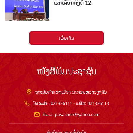
ເຂດເລືອກຕັ້ງທີ 12
ເພີ່ມເຕີມ
ໜັງສືພິມປະຊາຊົນ
ຖະໜົນກຳແພງເມືອງ ນະຄອນຫຼວງວຽງຈັນ
ໂທລະສັບ: 021336111 - ແຟັກ: 021336113
ອີເມວ:
pasaxonn@yahoo.com
ສຳ​ນັກ​ຂ່າວ​ສານ​ທີ່​ສຳ​ຄັນ​