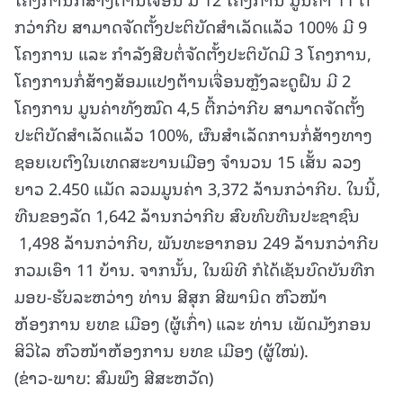
ກວ່າກີບ ສາມາດຈັດຕັ້ງປະຕິບັດສຳເລັດແລ້ວ 100% ມີ 9
ໂຄງການ ແລະ ກໍາລັງສືບຕໍ່ຈັດຕັ້ງປະຕິບັດມີ 3 ໂຄງການ,
ໂຄງການກໍ່ສ້າງສ້ອມແປງຕ້ານເຈື່ອນຫຼັງລະດູຝົນ ມີ 2
ໂຄງການ ມູນຄ່າທັງໝົດ 4,5 ຕື້ກວ່າກີບ ສາມາດຈັດຕັ້ງ
ປະຕິບັດສຳເລັດແລ້ວ 100%, ຜົນສຳເລັດການກໍ່ສ້າງທາງ
ຊອຍເບຕົງໃນເທດສະບານເມືອງ ຈຳນວນ 15 ເສັ້ນ ລວງ
ຍາວ 2.450 ແມັດ ລວມມູນຄ່າ 3,372 ລ້ານກວ່າກີບ. ໃນນີ້,
ທືນຂອງລັດ 1,642 ລ້ານກວ່າກີບ ສົບທົບທືນປະຊາຊົນ
1,498 ລ້ານກວ່າກີບ, ພັນທະອາກອນ 249 ລ້ານກວ່າກີບ
ກວມເອົາ 11 ບ້ານ. ຈາກນັ້ນ, ໃນພິທີ ກໍໄດ້ເຊັນບົດບັນທືກ
ມອບ-ຮັບລະຫວ່າງ ທ່ານ ສີສຸກ ສີພານິດ ຫົວໜ້າ
ຫ້ອງການ ຍທຂ ເມືອງ (ຜູ້ເກົ່າ) ແລະ ທ່ານ ເພັດມັງກອນ
ສິວິໄລ ຫົວໜ້າຫ້ອງການ ຍທຂ ເມືອງ (ຜູ້ໃໝ່).
(ຂ່າວ-ພາບ: ສົມພົງ ສີສະຫວັດ)