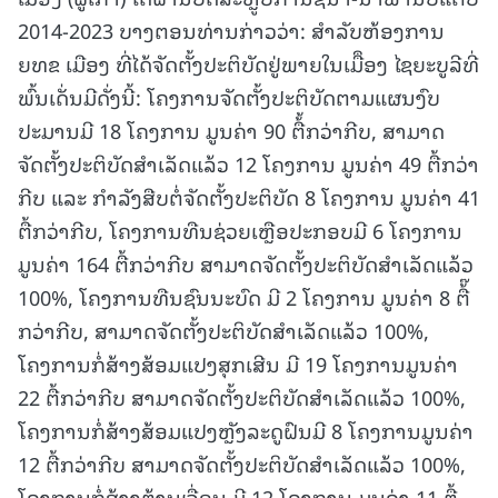
2014-2023 ບາງຕອນທ່ານກ່າວວ່າ: ສຳລັບຫ້ອງການ
ຍທຂ ເມືອງ ທີ່ໄດ້ຈັດຕັ້ງປະຕິບັດຢູ່ພາຍໃນເມືຶອງ ໄຊຍະບູລີທີ່
ພົ້ນເດັ່ນມີດັ່ງນີ້: ໂຄງການຈັດຕັ້ງປະຕິບັດຕາມແຜນງົບ
ປະມານມີ 18 ໂຄງການ ມູນຄ່າ 90 ຕື້້ກວ່າກີບ, ສາມາດ
ຈັດຕັ້ງປະຕິບັດສຳເລັດແລ້ວ 12 ໂຄງການ ມູນຄ່າ 49 ຕື້ກວ່າ
ກີບ ແລະ ກຳລັງສືບຕໍ່ຈັດຕັ້ງປະຕິບັດ 8 ໂຄງການ ມູນຄ່າ 41
ຕື້ກວ່າກີບ, ໂຄງການທືນຊ່ວຍເຫຼືອປະກອບມີ 6 ໂຄງການ
ມູນຄ່າ 164 ຕື້ກວ່າກີບ ສາມາດຈັດຕັ້ງປະຕິບັດສຳເລັດແລ້ວ
100%, ໂຄງການທືນຊົນນະບົດ ມີ 2 ໂຄງການ ມູນຄ່າ 8 ຕື້໊
ກວ່າກີບ, ສາມາດຈັດຕັ້ງປະຕິບັດສຳເລັດແລ້ວ 100%,
ໂຄງການກໍ່ສ້າງສ້ອມແປງສຸກເສີນ ມີ 19 ໂຄງການມູນຄ່າ
22 ຕື້ກວ່າກີບ ສາມາດຈັດຕັ້ງປະຕິບັດສຳເລັດແລ້ວ 100%,
ໂຄງການກໍ່ສ້າງສ້ອມແປງຫຼັງລະດູຝົນມີ 8 ໂຄງການມູນຄ່າ
12 ຕື້ກວ່າກີບ ສາມາດຈັດຕັ້ງປະຕິບັດສຳເລັດແລ້ວ 100%,
ໂຄງການກໍ່ສ້າງຕ້ານເຈື່ອນ ມີ 12 ໂຄງການ ມູນຄ່າ 11 ຕື້