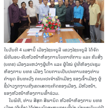
ໃນວັນທີ 4 ເມສານີ້ ເມືອງໄຊຍະບູລີ ແຂວງໄຊຍະບູລີ ໄດ້ຈັດ
ພິທີມອບ-ຮັບຫົວໜ້າຫ້ອງການໂຍທາທິການ ແລະ ຂົນສົ່ງ
(ຍທຂ) ເມືອງລະຫວ່າງຜູ້ເກົ່າ ແລະ ຜູ້ໃໝ່ ຢູ່ທີ່ຫ້ອງປະຊຸມ
ຫ້ອງການ ຍທຂ ເມືອງ ໂດຍການເປັນປະທານຂອງທ່ານ
ຄຳພຸດ ອິນທະວົງ ຄະນະປະຈຳພັກເມືອງ ຮອງເຈົ້າເມືອງ ຜູ້
ຊີ້ນຳວຽກງານຂົງເຂດເສດຖະກິດຂອງເມືອງ, ມີຫົວໜ້າ,
ຮອງຫົວໜ້າຫ້ອງການເຂົ້າຮ່ວມ.
ໃນພິທີ, ທ່ານ ສີສຸກ ສີພານິດ ຫົວໜ້າຫ້ອງການ ຍທຂ
ເມືອງ (ຜູ້ເກົ່າ) ໄດ້ຜ່ານບົດສະຫຼູບການຊີ້ນຳ-ນຳພານັບແຕ່ປີ