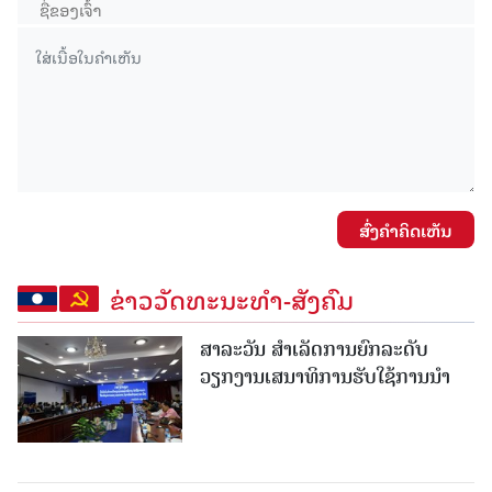
ສົ່ງຄໍາຄິດເຫັນ
ຂ່າວວັດທະນະທຳ-ສັງຄົມ
ສາລະວັນ ສໍາເລັດການຍົກລະດັບ
ວຽກງານເສນາທິການຮັບໃຊ້ການນໍາ