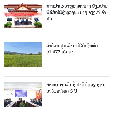
ການນຳແຂວງຫຼວງພະບາງ ຢ້ຽມ​ຢາມ
ບໍ​ລິ​ສັດຊີມັງຫຼວງພະບາງ ຈຽງເກີ ຈໍາ
ກັດ
ຄໍາມ່ວນ ປູກເຂົ້ານາປີໄດ້ທັງໝົດ
91,472 ເຮັກຕາ
ສະຫຼຸບການຈັດຕັ້ງປະຕິບັດວຽກງານ
ອະໄພຍະໂທດ 5 ປີ