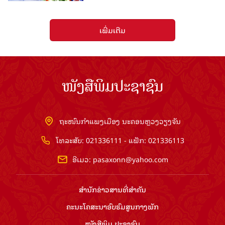
ເພີ່ມເຕີມ
ໜັງສືພິມປະຊາຊົນ
ຖະໜົນກຳແພງເມືອງ ນະຄອນຫຼວງວຽງຈັນ
ໂທລະສັບ: 021336111 - ແຟັກ: 021336113
ອີເມວ:
pasaxonn@yahoo.com
ສຳ​ນັກ​ຂ່າວ​ສານ​ທີ່​ສຳ​ຄັນ​
ຄະນະໂຄສະນາອົບຮົມ​ສູນ​ກາງ​ພັກ
ໜັງສືພິມ ປະ​ຊາ​ຊົນ