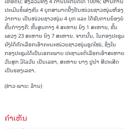
ເທື່ອຄົນ; ສັງລວມທັງ 4 ດ້ານປະຕິບັດໄດ້ 100%; ຜ່ານການ
ປະເມີນຂໍ້ແຂ່ງຂັນ 4 ບຸກສາມາດຢັ້ງຢືນໜ່ວຍຊາວໜຸ່ມຫ້ອງ
ວ່າການ ເປັນໜ່ວຍຊາວໜຸ່ມ 4 ບຸກ ແລະ ໄດ້ຮັບການຍ້ອງຍໍ
ຂັ້ນຕ່າງໆຄື: ຂັ້ນສູນກາງ 4 ສະຫາຍ ຍິງ 1 ສະຫາຍ, ຂັ້ນ
ແຂວງ 23 ສະຫາຍ ຍິງ 7 ສະຫາຍ. ຈາກນັ້ນ, ໃນກອງປະຊຸມ
ຍັງໄດ້ຄັດເລືອກເອົາຄະນະໜ່ວຍຊາວໜຸ່ມຊຸດໃໝ່, ຊຶ່ງໃນ
ກອງປະຊຸມໄດ້ເປັນເອກະພາບ ປະຊາມະຕິເລືອກເອົາສະຫາຍ
ວັນສຸກ ວິໄລວັນ ເປັນເລຂາ, ສະຫາຍ ນາງ ປູນໍາ ສີປະເສີດ
ເປັນຮອງເລຂາ.
(ຂ່າວ-ພາບ: ລ້ານ)
ຄໍາເຫັນ