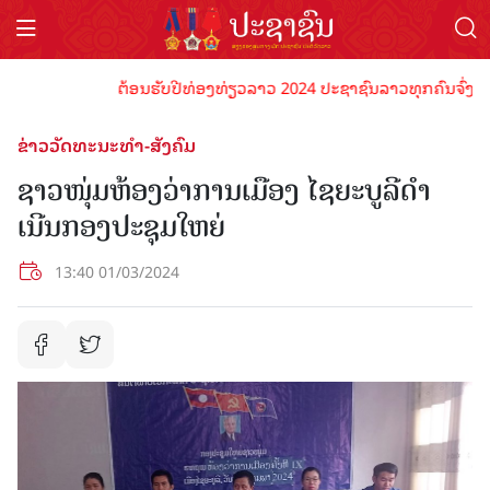
ຕ້ອນຮັບປີທ່ອງທ່ຽວລາວ 2024 ປະຊາຊົນລາວທຸກຄົນຈົ່ງພ້ອມເປັ
ຂ່າວວັດທະນະທຳ-ສັງຄົມ
ຊາວໜຸ່ມຫ້ອງວ່າການເມືອງ ໄຊຍະບູລີດໍາ
ເນີນກອງປະຊຸມໃຫຍ່
13:40 01/03/2024