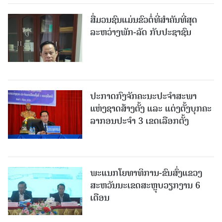
ສື່ມວນຊົນແມ່ນຂົວຕໍ່ທີ່ສໍາຄັນທີ່ສຸດ
ລະຫວ່າງພັກ-ລັດ ກັບປະຊາຊົນ
ປະກາດກົງຈັກຄະນະປະຈໍາສະພາ
ແຫ່ງຊາດສ້າງຕັ້ງ ແລະ ແຕ່ງຕັ້ງບຸກຄະ
ລາກອນປະຈໍາ 3 ເຂດເລືອກຕັ້ງ
ພະແນກໂຍທາທິການ-ຂົນສົ່ງແຂວງ
ສະຫວັນນະເຂດສະຫຼຸບວຽກງານ 6
ເດືອນ