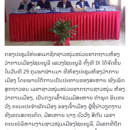
ກອງປະຊຸມໃຫ່ຍສະມາຊິກຊາວໜຸ່ມໜ່ວຍຮາກຖານຫ້ອງ
ວ່າການເມືອງໄຊຍະບູລີ ແຂວງໄຊຍະບູລີ ຄັ້ງທີ IX ໄດ້ຈັດຂຶ້ນ
ໃນວັນທີ 29 ກຸມພາຜ່ານມາ ທີ່ຫ້ອງປະຊຸມຫ້ອງວ່າການ
ເມືອງ ໂດຍພາຍໃຕ້ການເປັນປະທານຂອງສະຫາຍ ພົງເພັດ
ສຸກຖາວອນ ເລຂາຊາວໜຸ່ມໜ່ວຍຮາກຖານຊາວໜຸ່ມ ຫ້ອງ
ວ່າການເມືອງ, ເປັນກຽດເຂົ້າຮ່ວມມີສະຫາຍ ຄໍາພຸດ ອິນທະ
ວົງ ຄະນະປະຈໍາພັກເມືອງ ຮອງເຈົ້າເມືອງ ຜູ້ຊີ້ນໍາວຽກງານ
ຂົງເຂດເສດຖະກິດ, ມີສະຫາຍ ນາງ ບົວວົງ ສີຕັນ ເລຂາ
ຄະນະບໍລິຫານງານຊາວໜຸ່ມເມືອງໄຊຍະບູລີ, ມີແຂກທີ່ຖືກ