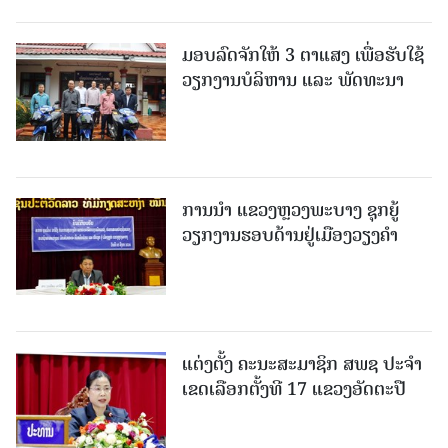
ມອບລົດຈັກໃຫ້ 3 ຕາແສງ ເພື່ອຮັບໃຊ້
ວຽກງານບໍລິຫານ ແລະ ພັດທະນາ
ການນຳ ແຂວງຫຼວງພະບາງ ຊຸກຍູ້
ວຽກງານຮອບດ້ານຢູ່ເມືອງວຽງຄໍາ
ແຕ່ງຕັ້ງ ຄະນະສະມາຊິກ ສພຊ ປະຈຳ
ເຂດເລືອກຕັ້ງທີ 17 ແຂວງອັດຕະປື