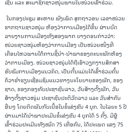
ເຊີນ ແລະ ສະມາຊິກຊາວໜຸ່ມພາຍໃນໜ່ວຍເຂົ້າຮ່ວມ.
ໃນກອງປະຊຸມ ສະຫາຍ ພົງເພັດ ສຸກຖາວອນ ເລຂາໜ່ວຍ
ຮາກຖານຊາວໜຸ່ມ ຫ້ອງວ່າການເມືອງໄດ້ຂຶ້ນ ຜ່ານບົດ
ລາຍງານການເມືອງທັງສອງພາກ ບາງຕອນກ່າວວ່າ:
ໜ່ວຍຊາວໜຸ່ມຫ້ອງວ່າການເມືອງ ເປັນໜ່ວຍໜຶ່ງທີ່
ເຄື່ອນໄຫວພາຍໃຕ້ການຊີ້ນຳ-ນຳພາຂອງຄະນະພັກຫ້ອງ
ວ່າການເມືອງ. ໜ່ວຍຊາວໜຸ່ມໄດ້ຖືເອົາວຽກງານສຶກສາ
ອົບຮົມການເມືອງແນວຄິດ, ເປັນຕົ້ນແມ່ນໄດ້ເຂົ້າຮ່ວມຄົ້ນ
ຄ້ວາຮໍ່າຮຽນເຊື່ອມຊຶມແນວທາງນະໂຍບາຍຂອງພັກ, ຂອງ
ຊາດ, ຂອງກອງທັບປະຊາຊົນລາວ, ວັນສ້າງຕັ້ງພັກ, ວັນ
ສ້າງຕັ້ງຊາວໜຸ່ມ ປະຊາຊົນປະຕິວັດລາວ ແລະ ວັນສໍາຄັນ
ອື່ນໆ ໂດຍຕິດພັນກັບເນື້ອໃນຂໍ້ແຂ່ງຂັນ 4 ບຸກ. ໃນໄລຍະ 5 ປີ
ຜ່ານມາໄດ້ນໍາພາປະເມີນຂໍ້ແຂ່ງຂັນ 4 ບຸກໄດ້ 5 ຄັ້ງ. ມີຜູ້
ເຂົ້າຮ່ວມປະເມີນທັງໝົດ 75 ເທື່ອຄົນ, ໄດ້ປະເພດ ແຂງ 75