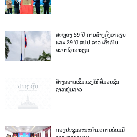
ສະຫຼອງ 59 ປີ ການສ້າງຕັ້ງອາຊຽນ
ແລະ 29 ປີ ສປປ ລາວ ເຂົ້າເປັນ
ສະມາຊິກອາຊຽນ
ສ້າງຄວາມເຂັ້ມແຂງໃຫ້ສື່ມວນຊົນ
ຊາວໜຸ່ມລາວ
ກອງປະຊຸມຄະນະກຳມະການຮ່ວມມື