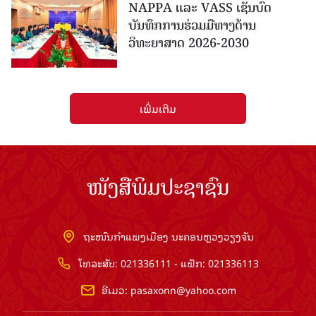
NAPPA ແລະ VASS ເຊັນບົດ
ບັນທຶກການຮ່ວມມືທາງດ້ານ
ວິທະຍາສາດ 2026-2030
ເພີ່ມເຕີມ
ໜັງສືພິມປະຊາຊົນ
ຖະໜົນກຳແພງເມືອງ ນະຄອນຫຼວງວຽງຈັນ
ໂທລະສັບ: 021336111 - ແຟັກ: 021336113
ອີເມວ:
pasaxonn@yahoo.com