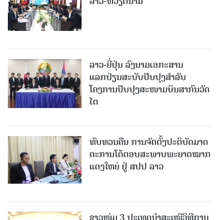
ລາວ-ຫວຽດນາມ
ລາວ-ຍີ່ປຸ່ນ ລົງນາມເອກະສານ
ແລກປ່ຽນສະບັບປັບປຸງສໍາລັບ
ໂຄງການປັບປຸງສະໜາມບິນສາກົນວັດ
ໄຕ
ທົບທວນຄືນ ການຈັດຕັ້ງປະຕິບັດມາດ
ຕະການໂຕ້ຕອບສະພາບພະຍາດໝາກ
ແດງໃຫຍ່ ຢູ່ ສປປ ລາວ
ຊາວໜຸ່ມ 3 ປະເທດນຳສະເໜີວິທີການ