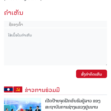
ຄໍາເຫັນ
ສົ່ງຄໍາຄິດເຫັນ
ຂ່າວການຮ່ວມມື
ເປີດປ້າຍຈຸດຝຶກອົບຮົມຢູ່ລາວ ຂອງ
ສະຖາບັນການຊ່າງແຂວງຢູນນານ