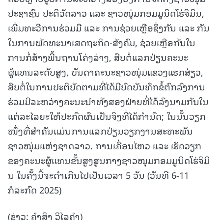
ປະຊາຊົນ ປະຕິວັດລາວ ແລະ ຊາວໜຸ່ມກອມມູນິດໂຮ່ຈິມິນ,
ເພີ່ມທະວີການຮ່ວມມື ແລະ ການຊ່ວຍເຫຼືອຊຶ່ງກັນ ແລະ ກັນ
ໃນການພັດທະນາເສດຖະກິດ-ສັງຄົມ, ຊ່ວຍເຫຼືອກັນໃນ
ການກໍ່ສ້າງພື້ນຖານໂຄ່ງລ່າງ, ສືບຕໍ່ແລກປ່ຽນຄະນະ
ຜູ້ແທນລະດັບສູງ, ບັນດາຄະນະຊາວໜຸ່ມແຂວງແຮກສ່ຽວ,
ສືບຕໍ່ໃນການປະຕິບັດຕາມທີ່ໄດ້ມີບົດບັນທຶກຂໍ້ຕົກລົງການ
ຮ່ວມມືລະຫວ່າງຄະນະນໍາທັງສອງຝ່າຍທີ່ໄດ້ລົງນາມກັນໃນ
ແຕ່ລະໄລຍະໃຫ້ປະກົດຜົນເປັນຈິງທີ່ໄດ້ກໍານົດ; ໃນນັ້ນວຽກ
ໜຶ່ງທີ່ສຳຄັນແມ່ນການແລກປ່ຽນວຽກງານສະຫະພັນ
ຊາວໜຸ່ມແຫ່ງຊາດລາວ. ການເຄື່ອນໄຫວ ແລະ ເຮັດວຽກ
ຂອງຄະນະຜູ້ແທນຂັ້ນສູງສູນກາງຊາວໜຸມກອມມູນິດໂຮ່ຈິມິ
ນ ໃນຄັ້ງນີ້ຈະດຳເກີນໄປເປັນເວລາ 5 ວັນ (ວັນທີ 6-11
ກໍລະກົດ 2025)
(ຂ່າວ: ຄຳສິງ ວິໄລຄຳ)