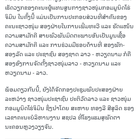
ເຮັດວຽກຂອງຄະນະຜູ້ແທນສູນກາງຊາວໜຸ່ມກອມມູນິດໂຮ່
ຈິມິນ ໃນຄັ້ງນີ້ ແມ່ນເປັນການປະກອບສ່ວນທີ່ສຳຄັນຂອງ
ຄະນະຊາວໜຸ່ມ ສອງຝ່າຍໃນການເພີ່ມທະວີ ແລະ ຮັດແໜ້ນ
ຄວາມສາມັກຄີ ສາຍພົວພັນມິດຕະພາບອັນເປັນມູນເຊື້ອ
ຄວາມສາມັກຄີ ແລະ ການຮ່ວມມືຮອບດ້ານທີ່ ສອງພັກ-
ສອງລັດ ແລະ ປະຊາຊົນ ສອງຊາດ ລາວ - ຫວຽດນາມ ກໍຄື
ສອງອົງການຈັດຕັ້ງຊາວໜຸ່ມລາວ - ຫວຽດນາມ ແລະ
ຫວຽດນາມ - ລາວ.
ພ້ອມດຽວກັນນີ້, ຍັງໄດ້ຈັດກອງປະຊຸມພົບປະສອງຝ່າຍ
ລະຫວ່າງ ຊາວໜຸ່ມປະຊາຊົນ ປະຕິວັດລາວ ແລະ ຊາວໜຸ່ມ
ກອມມູນິດໂຮ່ຈິມິນ ຊຶ່ງນຳໂດຍ ສະຫາຍ ທອງລີ ສີສຸລິດ ຮອງ
ເລຂາຄະນະບໍລິຫານງານ ສຊປລ ທີ່ໂຮງແຮມສຸພັດຕາ
ນະຄອນຫຼວງວຽງຈັນ.