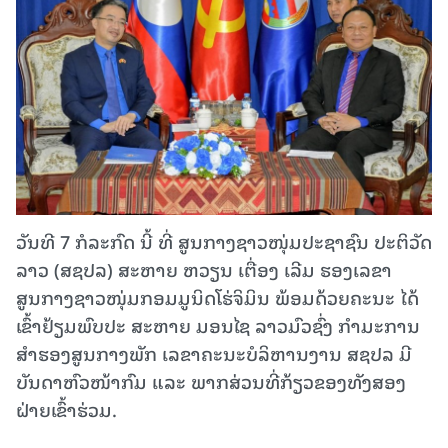
ວັນທີ 7 ກໍລະກົດ ນີ້ ທີ່ ສູນກາງຊາວໜຸ່ມປະຊາຊົນ ປະຕິວັດ
ລາວ (ສຊປລ) ສະຫາຍ ຫວຽນ ເຕື່ອງ ເລີມ ຮອງເລຂາ
ສູນກາງຊາວໜຸ່ມກອມມູນິດໂຮ່ຈິມິນ ພ້ອມດ້ວຍຄະນະ ໄດ້
ເຂົ້າຢ້ຽມພົບປະ ສະຫາຍ ມອນໄຊ ລາວມົວຊົ່ງ ກຳມະການ
ສໍາຮອງສູນກາງພັກ ເລຂາຄະນະບໍລິຫານງານ ສຊປລ ມີ
ບັນດາຫົວໜ້າກົມ ແລະ ພາກສ່ວນທີ່ກ້ຽວຂອງທັງສອງ
ຝ່າຍເຂົ້າຮ່ວມ.