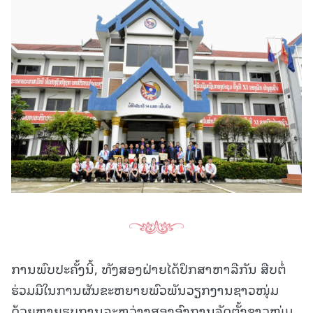
ການພົບປະຄັ້ງນີ້, ທັງສອງຝ່າຍໄດ້ປຶກສາຫາລືກັນ ສືບຕໍ່
ຮ່ວມມືໃນການຜັນຂະຫຍາຍພົວພັນວຽກງານຊາວໜຸ່ມ
ດ້ວຍຫຼາຍຮູບການລະຫວ່າງສອງອົງການຈັດຕັ້ງຊາວໜຸ່ມ