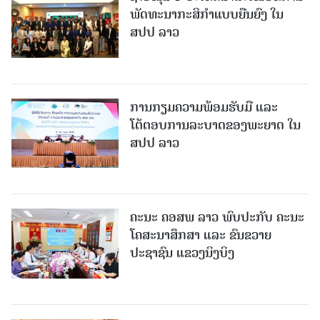
ພັດທະນາກະສິກຳແບບຍືນຍົງ ໃນ
ສປປ ລາວ
ການກຽມຄວາມພ້ອມຮັບມື ແລະ
ໂຕ້ຕອບການລະບາດຂອງພະຍາດ ໃນ
ສປປ ລາວ
ຄະນະ ຄອສພ ລາວ ພົບປະກັບ ຄະນະ
ໂຄສະນາສຶກສາ ແລະ ຂົນຂວາຍ
ປະຊາຊົນ ແຂວງນິງບິງ