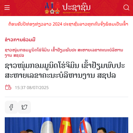
ຕ້ອນຮັບປີທ່ອງທ່ຽວລາວ 2024 ປະຊາຊົນລາວທຸກຄົນຈົ່ງພ້ອມເປັນເຈົ້າພາບທີ່ດ
ຂ່າວການຮ່ວມມື
ຊາວໜຸ່ມກອມມູນິດໂຮ່ຈິມິນ ເຂົ້າຢ້ຽມພົບປະ ສະຫາຍເລຂາຄະນະບໍລິຫານ
ງານ ສຊປລ
ຊາວໜຸ່ມກອມມູນິດໂຮ່ຈິມິນ ເຂົ້າຢ້ຽມພົບປະ
ສະຫາຍເລຂາຄະນະບໍລິຫານງານ ສຊປລ
15:37 08/07/2025