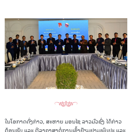
ໃນໂອກາດດັ່ງກ່າວ, ສະຫາຍ ມອນໄຊ ລາວມົວຊົ່ງ ໄດ້ກ່າວ
ຕ້ອນຮັບ ແລະ ຕີລາຄາສູງຕໍ່ການເຂົ້າຢ້ຽມຢາມພົບປະ ແລະ