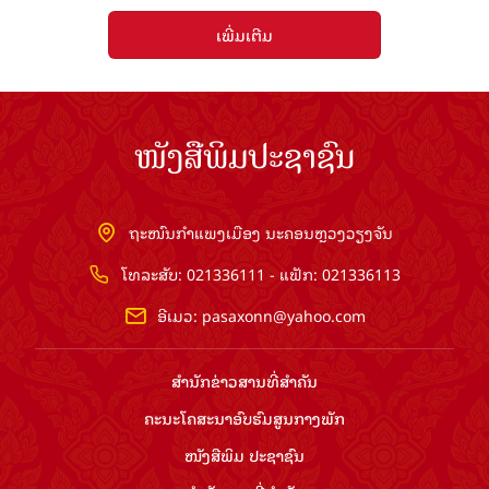
ເພີ່ມເຕີມ
ໜັງສືພິມປະຊາຊົນ
ຖະໜົນກຳແພງເມືອງ ນະຄອນຫຼວງວຽງຈັນ
ໂທລະສັບ: 021336111 - ແຟັກ: 021336113
ອີເມວ:
pasaxonn@yahoo.com
ສຳ​ນັກ​ຂ່າວ​ສານ​ທີ່​ສຳ​ຄັນ​
ຄະນະໂຄສະນາອົບຮົມ​ສູນ​ກາງ​ພັກ
ໜັງສືພິມ ປະ​ຊາ​ຊົນ