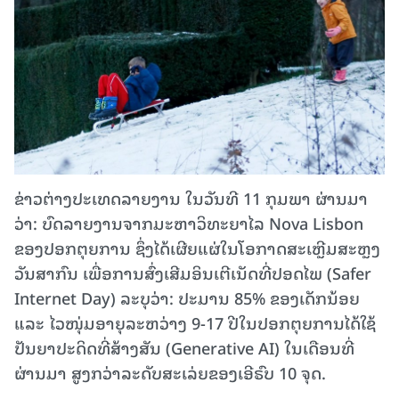
ຂ່າວຕ່າງປະເທດລາຍງານ ໃນວັນທີ 11 ກຸມພາ ຜ່ານມາ
ວ່າ: ບົດລາຍງານຈາກມະຫາວິທະຍາໄລ Nova Lisbon
ຂອງປອກຕຸຍການ ຊຶ່ງໄດ້ເຜີຍແຜ່ໃນໂອກາດສະເຫຼີມສະຫຼງ
ວັນສາກົນ ເພື່ອການສົ່ງເສີມອິນເຕີເນັດທີ່ປອດໄພ (Safer
Internet Day) ລະບຸວ່າ: ປະມານ 85% ຂອງເດັກນ້ອຍ
ແລະ ໄວໜຸ່ມອາຍຸລະຫວ່າງ 9-17 ປີໃນປອກຕຸຍການໄດ້ໃຊ້
ປັນຍາປະດິດທີ່ສ້າງສັນ (Generative AI) ໃນເດືອນທີ່
ຜ່ານມາ ສູງກວ່າລະດັບສະເລ່ຍຂອງເອີຣົບ 10 ຈຸດ.