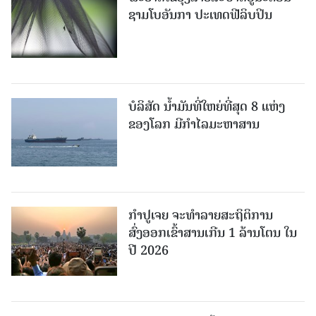
ຊາມໂບ​ອັນກາ ປະເທດຟີລິບປິນ
ບໍລິສັດ ນ້ຳມັນທີ່ໃຫຍ່ທີ່ສຸດ 8 ແຫ່ງ
ຂອງໂລກ ມີກຳໄລມະຫາສານ
ກຳປູເຈຍ ຈະທຳລາຍສະຖິຕິການ
ສົ່ງອອກເຂົ້າສານເກີນ 1 ລ້ານໂຕນ ໃນ
ປີ 2026