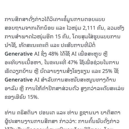
ການສຶກສາດັ່ງກ່າວໄດ້ວິເຄາະຂໍ້ມູນການຕອບແບບ
ສອບຖາມຈາກເດັກນ້ອຍ ແລະ ໄວໜຸ່ມ 2,111 ຄົນ, ລວມທັງ
ການສຳພາດໄວໜຸ່ມອີກ 15 ຄົນ, ໂດຍສຸມໃສ່ຮູບແບບການ
ນຳໃຊ້, ທັດສະນະຄະຕິ ແລະ ປະສົບການທີ່ມີຕໍ່
Generative
AI ຊຶ່ງ 48% ໄດ້ໃຊ້ AI ເພື່ອສະຫຼຸບ ຫຼື
ອະທິບາຍເນື້ອຫາ, ໃນຂະນະທີ່ 47% ໃຊ້ເພື່ອຊ່ວຍໃນການ
ເຮັດວຽກບ້ານ ຫຼື ບົດລາຍງານສົ່ງໂຮງຮຽນ ແລະ 25% ໃຊ້
Generative
AI ສຳລັບການສະໜັບສະໜູນທາງດ້ານ
ອາລົມ ຫຼື ການໃຫ້ຄຳປຶກສາສ່ວນຕົວ ສູງກວ່າລະດັບສະເລ່ຍ
ຂອງເອີຣົບ 15%.
ທ່ານ ຄຣິສຕິນາ ປອນເຕ ແລະ ທ່ານ ຊູຊານນາ ບາຕິສຕາ
ຜູ້ປະສານງານການສຶກສາ ກ່າວວ່າ: ການຄົ້ນພົບດັ່ງກ່າວ