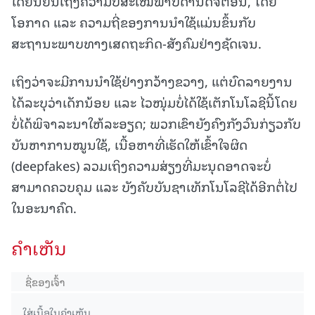
ໄດ້ຢືນຢັນເຖິງຄວາມບໍ່ສະເໝີພາບດ້ານດີຈີຕອນ, ໂດຍ
ໂອກາດ ແລະ ຄວາມຖີ່ຂອງການນຳໃຊ້ແມ່ນຂຶ້ນກັບ
ສະຖານະພາບທາງເສດຖະກິດ-ສັງຄົມຢ່າງຊັດເຈນ.
ເຖິງວ່າຈະມີການນຳໃຊ້ຢ່າງກວ້າງຂວາງ, ແຕ່ບົດລາຍງານ
ໄດ້ລະບຸວ່າເດັກນ້ອຍ ແລະ ໄວໜຸ່ມບໍ່ໄດ້ໃຊ້ເຕັກໂນໂລຊີນີ້ໂດຍ
ບໍ່ໄດ້ພິຈາລະນາໃຫ້ລະອຽດ; ພວກເຂົາຍັງຄົງກັງວົນກ່ຽວກັບ
ບັນຫາການໝູນໃຊ້, ເນື້ອຫາທີ່ເຮັດໃຫ້ເຂົ້າໃຈຜິດ
(deepfakes) ລວມເຖິງຄວາມສ່ຽງທີ່ມະນຸດອາດຈະບໍ່
ສາມາດຄວບຄຸມ ແລະ ບັງຄັບບັນຊາເທັກໂນໂລຊີໄດ້ອີກຕໍ່ໄປ
ໃນອະນາຄົດ.
ຄໍາເຫັນ