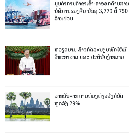
ມູນຄ່າການຄ້າຂາເຂົ້າ-ຂາອອກດ້ານການ
ບໍລິການຂອງຈີນ ບັນລຸ 3,779 ຕື້ 750
ລ້ານຢວນ
ຫວຽດນາມ ສ້າງກົດລະບຽບພັກໃຫ້ມີ
ວິທະຍາສາດ ແລະ ປະຕິບັດງ່າຍດາຍ
ລາຍຮັບຈາກການທ່ອງທ່ຽວອັງກໍວັດ
ຫຼດລົງ 29%