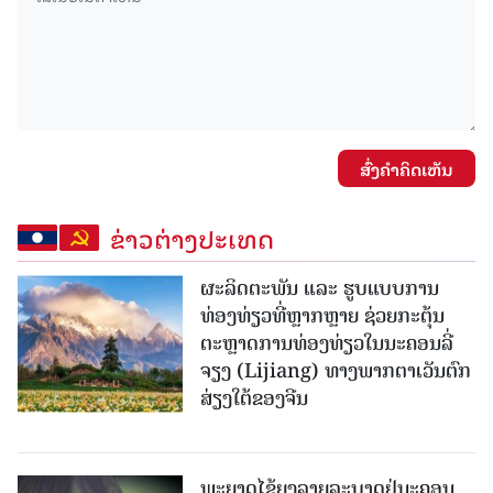
ສົ່ງຄໍາຄິດເຫັນ
ຂ່າວຕ່າງປະເທດ
ຜະລິດຕະພັນ ແລະ ຮູບແບບການ
ທ່ອງທ່ຽວທີ່ຫຼາກຫຼາຍ ຊ່ວຍກະຕຸ້ນ
ຕະຫຼາດການທ່ອງທ່ຽວໃນນະຄອນລີ່
ຈຽງ (Lijiang) ທາງພາກຕາເວັນຕົກ
ສ່ຽງໃຕ້ຂອງຈີນ
ພະຍາດໄຂ້ຍຸງລາຍລະບາດຢູ່ນະຄອນ