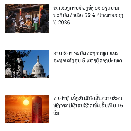
ຂະ​ແໜງ​ການ​ທ່ອງ​ທ່ຽວຫວຽດນາມ ​
ປະ​ຕິ​ບັດ​ສຳ​ເລັດ 56% ເປົ້າ​ໝາຍຂອງ
ປີ 2026
ອາເມຣິກາ ຈະປິດສະຖານທູດ ແ​ລະ
ສະຖານກົງສູນ 5 ແຫ່ງ​ຢູ່​ຕ່າງ​ປະ​ເທດ
ສ ເກົາຫຼີ ເລັ່ງຮັບມືກັບຄື້ນຄວາມຮ້ອນ
ຫຼັງຈາກມີຜູ້ເສຍຊີວິດເພີ່ມຂຶ້ນເປັນ 16
ຄົນ