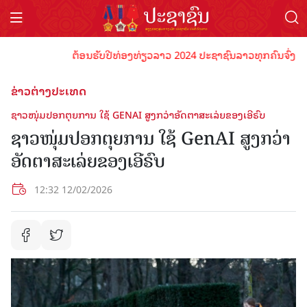
ຕ້ອນຮັບປີທ່ອງທ່ຽວລາວ 2024 ປະຊາຊົນລາວທຸກຄົນຈົ່ງພ້ອມເປັ
ຂ່າວຕ່າງປະເທດ
ຊາວໜຸ່ມປອກຕຸຍການ ໃຊ້ GENAI ສູງກວ່າອັດຕາສະເລ່ຍຂອງເອີຣົບ
ຊາວໜຸ່ມປອກຕຸຍການ ໃຊ້ GenAI ສູງກວ່າ
ອັດຕາສະເລ່ຍຂອງເອີຣົບ
12:32 12/02/2026