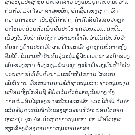
ຊາວໜຸ່ມປະຊາຊົນ ປະຕິວັດລາວ ຍັງແມ່ນບຸກຄົນທີ່ມີຄວາມ
ຕື່ນຕົວ, ມີຈິດໃຈອາສາສະໝັກ, ຮັກເຊື້ອແພງຊາດ, ຮັກ
ຄວາມກ້າວໜ້າ ເປັນຜູ້ທີ່ກ້າຄິດ, ກ້າຕັດສິນໃຈເສຍສະຫຼະ
ປະໂຫຍດສ່ວນຕົວເພື່ອຜົນປະໂຫຍດສ່ວນລວມ. ສະນັ້ນ,
ເນື່ອງໃນວັນສໍາຄັນດັ່ງກ່າວຂ້າພະເຈົ້າຄິດວ່າມັນເປັນວັນສໍາ
ຄັນທາງດ້ານປະຫວັດສາດທີ່ພວກເຮົາລູກຫຼານບໍ່ອາດຫຼົງ
ລືມໄດ້. ໃນນາມທີ່ເປັນຄົນຮຸ່ນໜຸ່ມຜູ້ສືບທອດພາລະກິດຂອງ
ພັກ-ຂອງຊາດ ຕ້ອງກຽມພ້ອມທຸກໆໜ້າທີ່ຂອງຕົນທີ່ໄດ້ຮັບ
ມອບໝາຍໃຫ້ສົມກັບນາມມະຍົດທີ່ປະທານ ໄກສອນ
ພົມວິຫານ ທີ່ຂະໜານນາມໃຫ້ຊາວໜຸ່ມວ່າ: ຊາວໜຸ່ມປຽບ
ເໝືອນດັ່ງນົກອິນຊີ ທີ່ບໍ່ຫວັ່ນກົວຕໍ່ພາຍຸລົມແດງ ຈົ່ງ
ກາຍເປັນສິນໄຊຂອງຍຸກສະໄໝພວກເຮົາ ແລະ ໃຫ້ສົມກັບຄໍາ
ຂວັນທີ່ປຸກລະດົມຈິດໃຈຂອງຊາວໜຸ່ມທີ່ວ່າ: ບ່ອນໃດຍາກ
ຊາວໜຸ່ມບຸກ ບ່ອນໃດທຸກຊາວໜຸ່ມຜ່ານຜ່າ ເມືອໃດຊາດ
ຮຽກຮ້ອງຕ້ອງການຊາວໜຸ່ມຂານອາສາ.