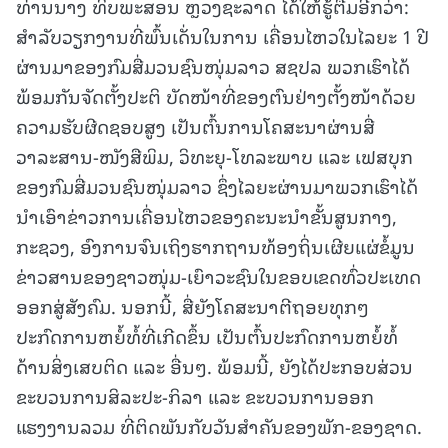
ທ່ານນາງ ທິບພະສອນ ຫຼວງຊະລາດ ໄດ້ໃຫ້ຮູ້ຕື່ມອີກວ່າ:
ສໍາລັບວຽກງານທີ່ພົ້ນເດັ່ນໃນການ ເຄື່ອນໄຫວໃນໄລຍະ 1 ປີ
ຜ່ານມາຂອງກົມສື່ມວນຊົນໜຸ່ມລາວ ສຊປລ ພວກເຮົາໄດ້
ພ້ອມກັນຈັດຕັ້ງປະຕິ ບັດໜ້າທີ່ຂອງຕົນຢ່າງຕັ້ງໜ້າດ້ວຍ
ຄວາມຮັບຜີດຊອບສູງ ເປັນຕົ້ນການໂຄສະນາຜ່ານສື່
ວາລະສານ-ໜັງສືພິມ, ວິທະຍຸ-ໂທລະພາບ ແລະ ເຟສບຸກ
ຂອງກົມສື່ມວນຊົນໜຸ່ມລາວ ຊຶ່ງໄລຍະຜ່ານມາພວກເຮົາໄດ້
ນໍາເອົາຂ່າວການເຄື່ອນໄຫວຂອງຄະນະນໍາຂັ້ນສູນກາງ,
ກະຊວງ, ອົງການຈົນເຖິງຮາກຖານທ້ອງຖິ່ນເຜີຍແຜ່ຂໍ້ມູນ
ຂ່າວສານຂອງຊາວໜຸ່ມ-ເຍົາວະຊົນໃນຂອບເຂດທົ່ວປະເທດ
ອອກສູ່ສັງຄົມ. ນອກນີ້, ສື່ຍັງໂຄສະນາຕີຖອຍທຸກໆ
ປະກົດການຫຍໍ້ທໍ້ທີ່ເກີດຂຶ້ນ ເປັນຕົ້ນປະກົດການຫຍໍ້ທໍ້
ດ້ານສິ່ງເສບຕິດ ແລະ ອື່ນໆ. ພ້ອມນີ້, ຍັງໄດ້ປະກອບສ່ວນ
ຂະບວນການສິລະປະ-ກິລາ ແລະ ຂະບວນການອອກ
ແຮງງານລວມ ທີ່ຕິດພັນກັບວັນສໍາຄັນຂອງພັກ-ຂອງຊາດ.