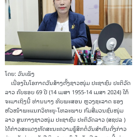
ໂດຍ: ວັນເພັງ
ເນື່ອງໃນໂອກາດວັນສ້າງຕັ້ງຊາວໜຸ່ມ ປະຊາຊົນ ປະຕິວັດ
ລາວ ຄົບຮອບ 69 ປີ (14 ເມສາ 1955-14 ເມສາ 2024) ໃກ້
ຈະມາເຖິງນີ້ ທ່ານນາງ ທິບພະສອນ ຫຼວງຊະລາດ ຮອງ
ຫົວໜ້າພະແນກວິທະຍຸ-ໂທລະພາບ ກົມສື່ມວນຊົນໜຸ່ມ
ລາວ ສູນກາງຊາວໜຸ່ມ ປະຊາຊົນ ປະຕິວັດລາວ (ສຊປລ )
ໄດ້ກ່າວສະແດງທັດສະນະຄວາມຮູ້ສຶກຕໍ່ວັນສຳຄັນດັ່ງກ່າວ