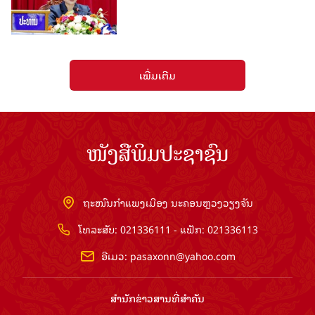
ເພີ່ມເຕີມ
ໜັງສືພິມປະຊາຊົນ
ຖະໜົນກຳແພງເມືອງ ນະຄອນຫຼວງວຽງຈັນ
ໂທລະສັບ: 021336111 - ແຟັກ: 021336113
ອີເມວ:
pasaxonn@yahoo.com
ສຳ​ນັກ​ຂ່າວ​ສານ​ທີ່​ສຳ​ຄັນ​