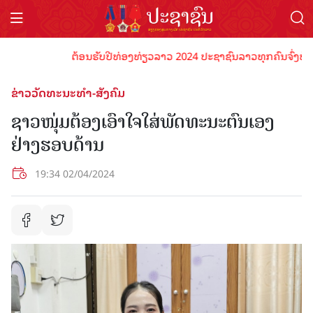
ຕ້ອນຮັບປີທ່ອງທ່ຽວລາວ 2024 ປະຊາຊົນລາວທຸກຄົນຈົ່ງພ້ອມເປັນ
ຂ່າວວັດທະນະທຳ-ສັງຄົມ
ຊາວໜຸ່ມຕ້ອງເອົາໃຈໃສ່ພັດທະນະຕົນເອງ
ຢ່າງຮອບດ້ານ
19:34 02/04/2024