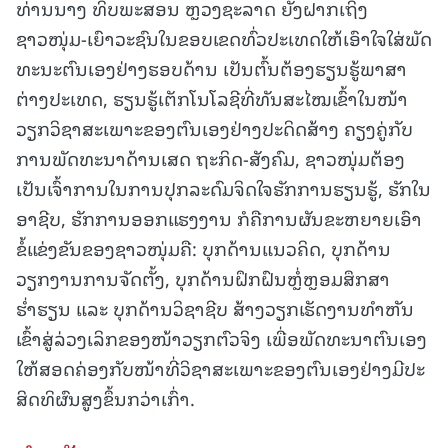
ທ່ານນາງ ທິບພະສອນ ຫຼວງຊະລາດ ຍັງຝາກເຖິງ
ຊາວໜຸ່ມ-ເຍົາວະຊົນໃນຂອບເຂດທົ່ວປະເທດໃຫ້ເອົາໃຈໃສ່ພັດ
ທະນະຕົນເອງຢ່າງຮອບດ້ານ ເປັນຕົ້ນຕ້ອງຮຽນຮູ້ພາສາ
ຕ່າງປະເທດ, ຮຽນຮູ້ເຕັກໂນໂລຊີທີ່ທັນສະໄໝເຂົ້າໃນໜ້າ
ວຽກວິຊາສະເພາະຂອງຕົນເອງຢ່າງປະດິດສ້າງ ຄຽງຄູ່ກັບ
ການພັດທະນາດ້ານເສດ ຖະກິດ-ສັງຄົມ, ຊາວໜຸ່ມຕ້ອງ
ເປັນເຈົ້າການໃນການປຸກລະດົມຈິດໃຈຮັກການຮຽນຮູ້, ຮັກໃນ
ອາຊີບ, ຮັກການອອກແຮງງານ ກໍຄືການຜັນຂະຫຍາຍເອົາ
ຂໍ້ແຂ່ງຂັນຂອງຊາວໜຸ່ມຄື: ບຸກດ້ານແນວຄິດ, ບຸກດ້ານ
ວຽກງານການຈັດຕັ້ງ, ບຸກດ້ານຝຶກຝົນຫຼໍ່ຫຼອມສຶກສາ
ຮໍ່າຮຽນ ແລະ ບຸກດ້ານວິຊາຊີບ ສ້າງວຽກເຮັດງານທໍາຫັນ
ເຂົ້າສູ່ລ່ວງເລິກຂອງໜ້າວຽກຕົວຈິງ ເພື່ອພັດທະນາຕົນເອງ
ໃຫ້ສອດຄ່ອງກັບໜ້າທີ່ວິຊາສະເພາະຂອງຕົນເອງຢ່າງມີປະ
ສິດທິຜົນສູງຂຶ້ນກວ່າເກົ່າ.