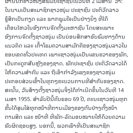
ຜ່ານນັກຂ່າວໜັງສືພິມປະຊາຊົນໃນວັນທີ 2 ເມສານີ້ ວ່າ:
ໃນນາມເປັນສະມາຊິກຊາວໜຸ່ມ ປະຊາຊົນ ປະຕິວັດລາວ
ຮູ້ສຶກເປັນກຽດ ແລະ ພາກພູມໃຈເປັນຢ່າງຍິ່ງ ທີ່ໄດ້
ເຄື່ອນໄຫວໃນອົງການຈັດຕັ້ງມະຫາຊົນ ໂດຍສະເພາະ
ອົງການຈັດຕັ້ງຊາວໜຸ່ມ ເປັນບ່ອນສຶກສາອົບຮົມທາງດ້ານ
ແນວຄິດ ແລະ ເຕົ້າໂຮມຄວາມສາມັກຄີຂອງຊາວໜຸ່ມລາວໃນ
ຂອບເຂດທົ່ວປະເທດ ເພາະຊາວໜຸ່ມເປັນແຂນຂວາຂອງພັກ,
ເປັນກະດູກສັນຫຼັງຂອງຊາດ. ພັກປະຊາຊົນ ປະຕິວັດລາວໄດ້
ໃຫ້ຄວາມສໍາຄັນ ແລະ ຖືເອົາກໍາລັງແຮງຂອງຊາວໜຸ່ມ
ປະກອບສ່ວນເຂົ້າໃນທຸກໆຂະບວນການທີ່ສໍາຄັນຂອງຊາດ.
ສະນັ້ນ, ວັນສ້າງຕັ້ງຊາວໜຸ່ມຈຶ່ງໄດ້ກໍາເນີດຂຶ້ນໃນວັນທີ 14
ເມສາ 1955. ສຳລັບປີນີ້ຄົບຮອບ 69 ປີ, ຄະນະຊາວໜຸ່ມທຸກ
ຂັ້ນໄດ້ສຸມໃສ່ທຸກໜ້າທີ່ການເມືອງຂອງຕົນຢ່າງຕັ້ງໜ້າ
ຕາມສິດ ແລະ ໜ້າທີ່ ທີ່ພັກ-ລັດມອບໝາຍໃຫ້ດ້ວຍຄວາມ
ຮັບຜິດຊອບສູງ. ນອກນີ້, ພວກເຮົາທີ່ເປັນສະມາຊິກ