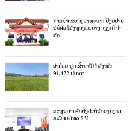
ການນຳແຂວງຫຼວງພະບາງ ຢ້ຽມ​ຢາມ
ບໍ​ລິ​ສັດຊີມັງຫຼວງພະບາງ ຈຽງເກີ ຈໍາ
ກັດ
ຄໍາມ່ວນ ປູກເຂົ້ານາປີໄດ້ທັງໝົດ
91,472 ເຮັກຕາ
ສະຫຼຸບການຈັດຕັ້ງປະຕິບັດວຽກງານ
ອະໄພຍະໂທດ 5 ປີ