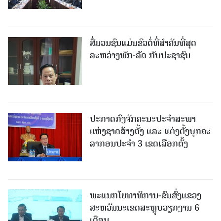
ສື່ມວນຊົນແມ່ນຂົວຕໍ່ທີ່ສໍາຄັນທີ່ສຸດ
ລະຫວ່າງພັກ-ລັດ ກັບປະຊາຊົນ
ປະກາດກົງຈັກຄະນະປະຈໍາສະພາ
ແຫ່ງຊາດສ້າງຕັ້ງ ແລະ ແຕ່ງຕັ້ງບຸກຄະ
ລາກອນປະຈໍາ 3 ເຂດເລືອກຕັ້ງ
ພະແນກໂຍທາທິການ-ຂົນສົ່ງແຂວງ
ສະຫວັນນະເຂດສະຫຼຸບວຽກງານ 6
ເດືອນ