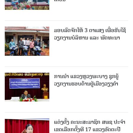
ມອບລົດຈັກໃຫ້ 3 ຕາແສງ ເພື່ອຮັບໃຊ້
ວຽກງານບໍລິຫານ ແລະ ພັດທະນາ
ການນຳ ແຂວງຫຼວງພະບາງ ຊຸກຍູ້
ວຽກງານຮອບດ້ານຢູ່ເມືອງວຽງຄໍາ
ແຕ່ງຕັ້ງ ຄະນະສະມາຊິກ ສພຊ ປະຈຳ
ເຂດເລືອກຕັ້ງທີ 17 ແຂວງອັດຕະປື