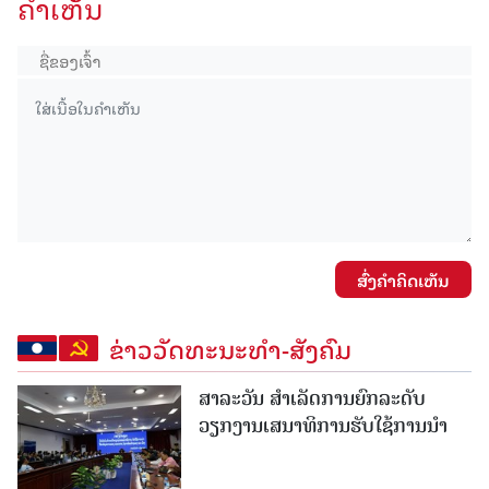
ຄໍາເຫັນ
ສົ່ງຄໍາຄິດເຫັນ
ຂ່າວວັດທະນະທຳ-ສັງຄົມ
ສາລະວັນ ສໍາເລັດການຍົກລະດັບ
ວຽກງານເສນາທິການຮັບໃຊ້ການນໍາ