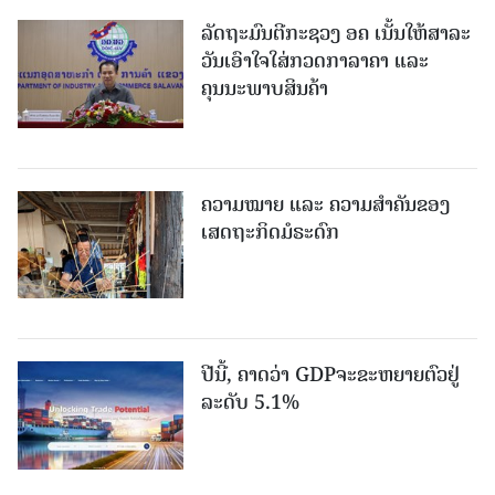
ລັດຖະມົນຕີກະຊວງ ອຄ ເນັ້ນໃຫ້ສາລະ
ວັນເອົາໃຈໃສ່ກວດກາລາຄາ ແລະ
ຄຸນນະພາບສິນຄ້າ
ຄວາມໝາຍ ແລະ ຄວາມສໍາຄັນຂອງ
ເສດຖະກິດມໍຣະດົກ
ປີນີ້, ຄາດວ່າ GDPຈະຂະຫຍາຍຕົວຢູ່
ລະດັບ 5.1%