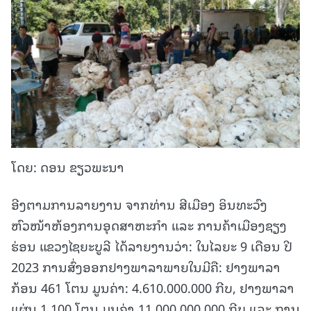
ໂດຍ: ດອນ ຂຽວພະນາ
ອີງຕາມການລາຍງານ ຈາກທ່ານ ສີເມືອງ ອິນທະວົງ
ຫົວໜ້າຫ້ອງການອຸດສາຫະກໍາ ແລະ ການຄ້າເມືອງຊຽງ
ຮ່ອນ ແຂວງໄຊຍະບູລີ ໄດ້ລາຍງານວ່າ: ໃນໄລຍະ 9 ເດືອນ ປີ
2023 ການສົ່ງອອກຢາງພາລາ​ພາຍໃນມີຄື: ຢາງພາລາ
ກ້ອນ 461 ໂຕນ ມູນ​ຄ່າ: 4.610.000.000 ກີບ, ຢາງ​ພາ​ລາ​
ແຜ່ນ 1.100 ໂຕນ ມູນ​ຄ່າ 11.000.000.000 ກີບ ແລະ ການ