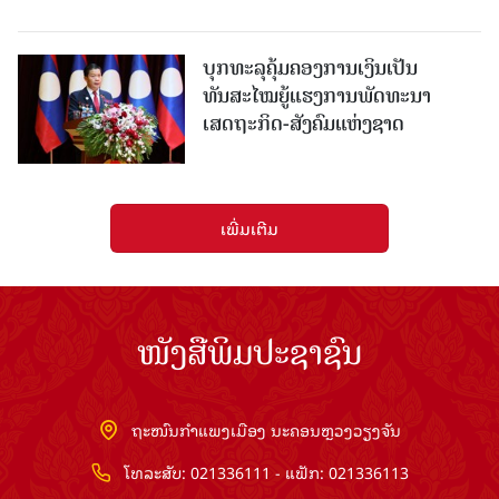
ບຸກທະລຸຄຸ້ມຄອງການເງິນເປັນ
ທັນສະໄໝຍູ້ແຮງການພັດທະນາ
ເສດຖະກິດ-ສັງຄົມແຫ່ງຊາດ
ເພີ່ມເຕີມ
ໜັງສືພິມປະຊາຊົນ
ຖະໜົນກຳແພງເມືອງ ນະຄອນຫຼວງວຽງຈັນ
ໂທລະສັບ: 021336111 - ແຟັກ: 021336113