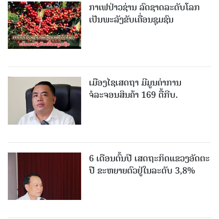
ກາເຟປ່າວຊ່ານ ລົດຊາດລະດັບໂລກ
ເປັນພະລັງຂັບເຄື່ອນຊຸມຊົນ
ເມືອງໄຊເສດຖາ ມີມູນຄ່າການ
ຈໍລະຈອນສິນຄ້າ 169 ຕື້ກີບ.
6 ເດືອນຕົ້ນປີ ເສດຖະກິດແຂວງອັດຕະ
ປື ຂະຫຍາຍຕົວຢູ່ໃນລະດັບ 3,8%