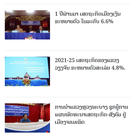
1 ປີຜ່ານມາ ເສດຖະກິດເມືອງເງິນ
ຂະຫຍາຍຕົວ ໃນລະດັບ 6.6%
2021-25 ເສດຖະກິດຂອງແຂວງ
ວຽງຈັນ ຂະຫຍາຍຕົວສະເລ່ຍ 4.8%.
ການນຳແຂວງຫຼວງພະບາງ ຊຸກຍູ້ການ
ແຜນພັດທະນາເສດຖະກິດ-ສັງຄົມ ຢູ່
ເມືອງຈອມເພັດ