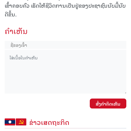
ເຂົ້າຄອບຄົວ ເຮັດໃຫ້ຊີວິດການເປັນຢູ່ຂອງປະຊາຊົນນັບມື້ນັບ
ດີຂຶ້ນ.
ຄໍາເຫັນ
ສົ່ງຄໍາຄິດເຫັນ
ຂ່າວເສດຖະກິດ