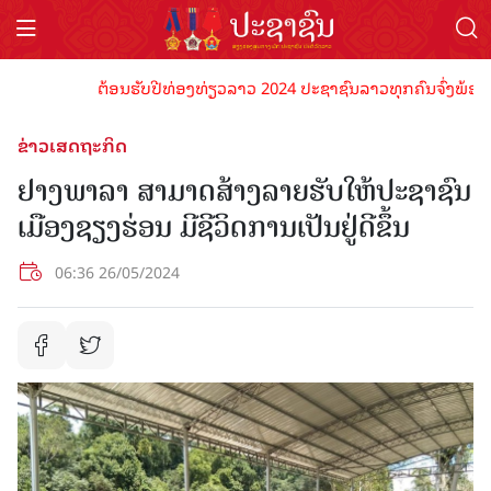
ຕ້ອນຮັບປີທ່ອງທ່ຽວລາວ 2024 ປະຊາຊົນລາວທຸກຄົນຈົ່ງພ້ອມເປັນເຈ
ຂ່າວເສດຖະກິດ
ຢາງພາລາ ສາມາດສ້າງລາຍຮັບໃຫ້ປະຊາຊົນ
ເມືອງຊຽງຮ່ອນ ມີຊີວິດການເປັນຢູ່ດີຂຶ້ນ
06:36 26/05/2024