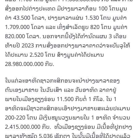
ສົ່ງ​ອອກ​ໄປ​ຕ່າງ​ປະ​ເທດ ມີ​ຢາງ​ພາ​ລາ​ກ້ອນ 100 ໂຕນມູນ​
ຄ່າ 43.500 ໂດລາ, ຢາງ​ພາ​ລາ​ແຜ່ນ 1.530 ໂຕນ ມູນ​ຄ່າ
1.709.000 ໂດລາ ແລະ ເຄິ່ງສຳເລັດຮູບ 820 ໂຕນ ມູນຄ່າ
820.000 ໂດລາ. ນອກ​ຈາກນີ້ຍັງໄດ້ກຳນົດແຜນ 3 ເດືອນ
ທ້າຍປີ 2023 ການສົ່ງອອກຢາງພາລາຄາດວ່າຈະບັນລຸໃຫ້
ໄດ້ປະ​ມານ 2.520 ໂຕນ ສ້າງມູນ​ຄ່າໄດ້ປະມານ
28.980.000.000 ກີບ.
ໃນແຕ່ລະອາທິດຊາວກະສິກອນຈະນຳຢາງພາລາຂອງ
ຕົນເອງມາຂາຍ ໃນວັນເສົາ ແລະ ວັນອາທິດ ລາຄາຢູ່
ພາຍໃນເມືອງຊຽງຮ່ອນ 11.500 ກີບຕໍ່ 1 ກິໂລ. ໃນ 1
ອາທິດຈະມີຊາວກະສິກອນເອົ​າຢາງມາຂາຍ​ສະ​ເລ່ຍປະມານ
200-220 ໂຕນ ມີເງິນໝູນວຽນພາຍໃນ 1 ອາທິດ ຈຳນວນ
2.415.000.000 ກີບ. ​ ທົ່ວເມືອງຊຽງຮ່ອນ ມີເນື້ອທີ່ປູກຢາງ
ພາລາທັງໝົດ 5.036 ເຮັກຕາ ໃນນັ້ນມີເນື້ອທີ່ໄດ້ປາດແລ້ວ