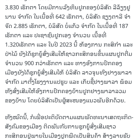
3.830 ເຮັກຕາ ໂດຍມີການລົງທຶນປູກຂອງບໍລິສັດ ລີລ້ຽງຢູ
ນານ ຈໍາກັດ ໃນເນື້ອທີ່ 642 ເຮັກຕາ, ບໍລິສັດ ຊຽງຕາລີ ຈຳ
ຈັດ 2.885 ເຮັກຕາ, ບໍລິສັດ ບໍ່ແກ້ວ ຈຳກັດ ໃນເນື້ອທີ່ 187
ເຮັກຕາ ແລະ ປະຊາຊົນປູກເອງ ຈໍານວນ ເນື້ອທີ່
1.320ເຮັກຕາ ແລະ ໃນປີ 2023 ນີ້ ຫ້ອງການ ກະສິກໍາ ແລະ
ປ່າໄມ້ ຍັງໄດ້ຊຸກຍູ້ສົ່ງເສີມໃຫ້ຊາວກະສິກອນຂຶ້ນແຜນປູກຕື່ມ
ຈຳນວນ 900 ກວ່າເຮັກຕາ ແລະ ທາງອົງການປົກຄອງ
ເມືອງຍັງໄດ້ຊຸກຍູ້ສົ່ງເສີມໃຫ້ ບໍລິສັດ ລາວຈຸນທົງຢາງພາລາ
ຈຳກັດ ມາຕັ້ງໂຮງງານແປຮູບ ແລະ ເກັບຊື້ຢາງພາລາ ພ້ອມ
ທັງສົ່ງເສີມໃຫ້ອົງການປົກຄອງບ້ານປູກຢາງພາລາລວມ
ຂອງບ້ານ ໂດຍບໍລິສັດເປັນຜູ້ສະໜອງແນວພັນອີກດ້ວຍ.
ທັງໝົດນີ້, ກໍເພື່ອປະຕິບັດຕາມແຜນພັດທະນາເສດຖະກິດ-
ສັງຄົມຂອງເມືອງ ຕິດພັນກັບການຊຸກຍູ້ສົ່ງເສີມຊາວ
ກະສິກອນຢູ່ພາຍໃນເມືອງປູກພືດເປັນສິນຄ້າ ສ້າງລາຍຮັບ