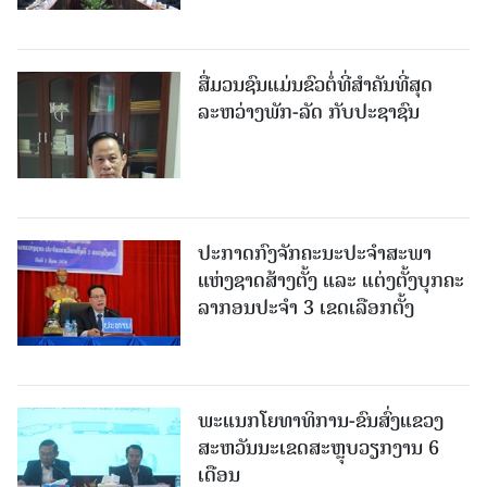
ສື່ມວນຊົນແມ່ນຂົວຕໍ່ທີ່ສໍາຄັນທີ່ສຸດ
ລະຫວ່າງພັກ-ລັດ ກັບປະຊາຊົນ
ປະກາດກົງຈັກຄະນະປະຈໍາສະພາ
ແຫ່ງຊາດສ້າງຕັ້ງ ແລະ ແຕ່ງຕັ້ງບຸກຄະ
ລາກອນປະຈໍາ 3 ເຂດເລືອກຕັ້ງ
ພະແນກໂຍທາທິການ-ຂົນສົ່ງແຂວງ
ສະຫວັນນະເຂດສະຫຼຸບວຽກງານ 6
ເດືອນ