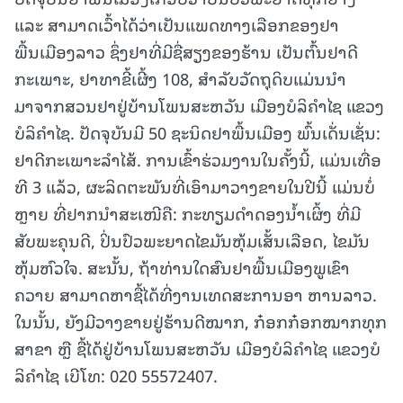
ແລະ ສາມາດເວົ້າໄດ້ວ່າເປັນແພດທາງເລືອກຂອງຢາ
ພື້ນເມືອງລາວ ຊຶ່ງຢາທີ່ມີຊື່ສຽງຂອງຮ້ານ ເປັນຕົ້ນຢາດີ
ກະເພາະ, ຢາທາຂີ້ເຜີ້ງ 108, ສໍາລັບວັດຖຸດິບແມ່ນນໍາ
ມາຈາກສວນຢາຢູ່ບ້ານໂພນສະຫວັນ ເມືອງບໍລິຄໍາໄຊ ແຂວງ
ບໍລິຄໍາໄຊ. ປັດຈຸບັນມີ 50 ຊະນິດຢາພື້ນເມືອງ ພົ້ນເດັ່ນເຊັ່ນ:
ຢາດີກະເພາະລໍາໄສ້. ການເຂົ້າຮ່ວມງານໃນຄັ້ງນີ້, ແມ່ນເທື່ອ
ທີ 3 ແລ້ວ, ຜະລິດຕະພັນທີ່ເອົາມາວາງຂາຍໃນປີນີ້ ແມ່ນບໍ່
ຫຼາຍ ທີ່ຢາກນໍາສະເໜີຄື: ກະທຽມດໍາດອງນໍ້າເຜິ້ງ ທີ່ມີ
ສັບພະຄຸນດີ, ປິ່ນປົວພະຍາດໄຂມັນຫຸ້ມເສັ້ນເລືອດ, ໄຂມັນ
ຫຸ້ມຫົວໃຈ. ສະນັ້ນ, ຖ້າທ່ານໃດສົນຢາພື້ນເມືອງພູເຂົາ
ຄວາຍ ສາມາດຫາຊື້ໄດ້ທີ່ງານເທດສະການອາ ຫານລາວ.
ໃນນັ້ນ, ຍັງມີວາງຂາຍຢູ່ຮ້ານດີໝາກ, ກ໋ອກກ໋ອກໝາກທຸກ
ສາຂາ ຫຼື ຊື້ໄດ້ຢູ່ບ້ານໂພນສະຫວັນ ເມືອງບໍລິຄໍາໄຊ ແຂວງບໍ
ລິຄໍາໄຊ ເບີໂທ: 020 55572407.