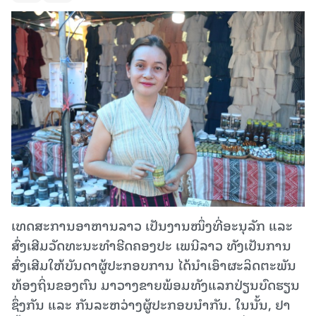
ເທດສະການອາຫານລາວ ເປັນງານໜຶ່ງທີ່ອະນຸລັກ ແລະ
ສົ່ງເສີມວັດທະນະທຳຮີດຄອງປະ ເພນີລາວ ທັງເປັນການ
ສົ່ງເສີມໃຫ້ບັນດາຜູ້ປະກອບການ ໄດ້ນຳເອົາຜະລິດຕະພັນ
ທ້ອງຖິ່ນຂອງຕົນ ມາວາງຂາຍພ້ອມທັງແລກປ່ຽນບົດຮຽນ
ຊຶ່ງກັນ ແລະ ກັນລະຫວ່າງຜູ້ປະກອບນຳກັນ. ໃນນັ້ນ, ຢາ