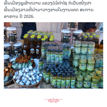
ພື້ນເມືອງພູເຂົາຄວາຍ ແຂວງບໍລິຄໍາໄຊ ກໍເປັນໜຶ່ງຢາ
ພື້ນເມືອງລາວທີ່ນໍາມາວາງຂາຍໃນງານເທດ ສະການ
ອາຫານ ປີ 2026.