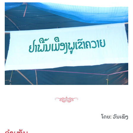
ໂດຍ: ວັນເພັງ
ຄໍາເຫັນ