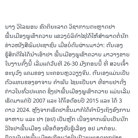
ນາງ ວິໄລພອນ ຂັດຕິຍະລາດ ວິຊາການຕະຫຼາດຢາ
ພື້ນເມືອງພູເຂົາຄວາຍ ແຂວງບໍລິຄໍາໄຊໄດ້ໃຫ້ສໍາພາດຕໍ່ນັກ
ຂ່າວໜັງສືພິມປະຊາຊົນ ເມື່ອບໍ່ດົນຜ່ານມາວ່າ: ຕົນເອງ
ຮູ້ສຶກດີໃຈໄດ້ນໍາເອົາຢາ ພື້ນເມືອງພູເຂົາຄວາຍ ມາວາງຂາຍ
ໃນງານຄັ້ງນີ້ ເລີ່ມແຕ່ວັນທີ 26-30 ມັງກອນນີ້ ທີ່ ສວນເຈົ້າ
ອະນຸວົງ ແຄມຂອງ ນະຄອນຫຼວວຽງຈັນ. ຕົນເອງແມ່ນເປັນ
ຕົວແທນຂອງອາຈານ ຄໍາພັນ ໄຊຍະປັນຍາ ທີ່ຂາຍຢາດັ່ງ
ກ່າວໃນທົ່ວປະເທດ ຊຶ່ງຢາພື້ນເມືອງພູເຂົາຄວາຍ ແມ່ນເລີ່ມ
ເຮັດມາແຕ່ປີ 2007 ແລະ ໄດ້ໂອດັອບປີ 2015 ແລະ ໄດ້ 3
ດາວ 2024. ຫຼັງຈາກເຮັດຢາຂຶ້ນມາກໍໄດ້ຄໍານຶງເຖິງອົງການ
ອາຫານ ແລະ ຢາ (ອຢ) ເປັນຫຼັກ ເນື່ອງຈາກເພິ່ນເປັນນັກ
ວິໄຈຢາພື້ນເມືອງ ເພື່ອຕ້ອງຮັບຮູ້ເລື່ອງ ອຢ ມາກ່ອນ.
ປັດຈຸບັນຢາພື້ນເມືອງເກືອບວ່າປິ່ນປົວພະຍາດທຸກຢ່າງ