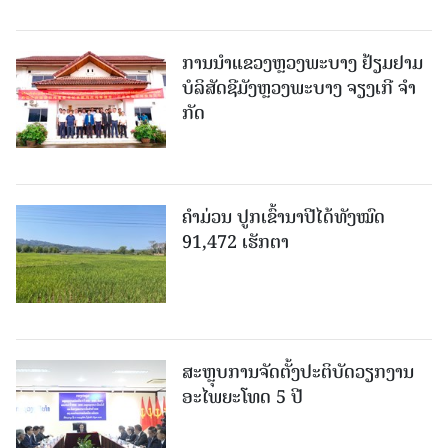
ການນຳແຂວງຫຼວງພະບາງ ຢ້ຽມ​ຢາມ
ບໍ​ລິ​ສັດຊີມັງຫຼວງພະບາງ ຈຽງເກີ ຈໍາ
ກັດ
ຄໍາມ່ວນ ປູກເຂົ້ານາປີໄດ້ທັງໝົດ
91,472 ເຮັກຕາ
ສະຫຼຸບການຈັດຕັ້ງປະຕິບັດວຽກງານ
ອະໄພຍະໂທດ 5 ປີ