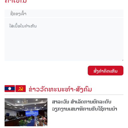
ສົ່ງຄໍາຄິດເຫັນ
ຂ່າວວັດທະນະທຳ-ສັງຄົມ
ສາລະວັນ ສໍາເລັດການຍົກລະດັບ
ວຽກງານເສນາທິການຮັບໃຊ້ການນໍາ