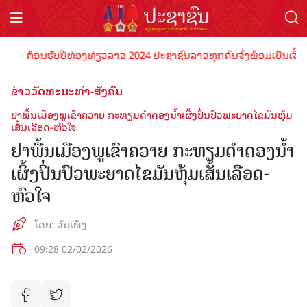
ຕ້ອນຮັບປີທ່ອງທ່ຽວລາວ 2024 ປະຊາຊົນລາວທຸກຄົນຈົ່ງພ້ອມເປັນເຈົ້າພາບທີ່
ຂ່າວວັດທະນະທຳ-ສັງຄົມ
ຢາພື້ນເມືອງພູເຂົາຄວາຍ ກະທຽມດໍາດອງນໍ້າເຜິ້ງປິ່ນປົວພະຍາດໄຂມັນຫຸ້ມ
ເສັ້ນເລືອດ-ຫົວໃຈ
ຢາພື້ນເມືອງພູເຂົາຄວາຍ ກະທຽມດໍາດອງນໍ້າ
ເຜິ້ງປິ່ນປົວພະຍາດໄຂມັນຫຸ້ມເສັ້ນເລືອດ-
ຫົວໃຈ
ໂດຍ: ວັນເພັງ
09:28 02/02/2026