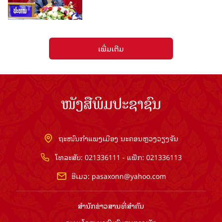
ເພີ່ມເຕີມ
ໜັງສືພິມປະຊາຊົນ
ຖະໜົນກຳແພງເມືອງ ນະຄອນຫຼວງວຽງຈັນ
ໂທລະສັບ: 021336111 - ແຟັກ: 021336113
ອີເມວ:
pasaxonn@yahoo.com
ສຳ​ນັກ​ຂ່າວ​ສານ​ທີ່​ສຳ​ຄັນ​