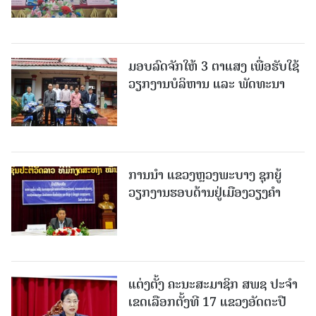
ມອບລົດຈັກໃຫ້ 3 ຕາແສງ ເພື່ອຮັບໃຊ້
ວຽກງານບໍລິຫານ ແລະ ພັດທະນາ
ການນຳ ແຂວງຫຼວງພະບາງ ຊຸກຍູ້
ວຽກງານຮອບດ້ານຢູ່ເມືອງວຽງຄໍາ
ແຕ່ງຕັ້ງ ຄະນະສະມາຊິກ ສພຊ ປະຈຳ
ເຂດເລືອກຕັ້ງທີ 17 ແຂວງອັດຕະປື