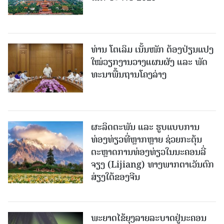
ທ່ານ ໂຕ​ເລິມ ເນັ້ນໜັກ ຕ້ອງ​ປ່ຽນ​ແປງ​
ໃໝ່​ວຽກ​ງານ​ວາງ​ແຜນ​ຜັງ ແລະ ​ພັດ​
ທະ​ນາ​ພື້ນ​ຖານ​ໂຄງ​ລ່າງ
ຜະລິດຕະພັນ ແລະ ຮູບແບບການ
ທ່ອງທ່ຽວທີ່ຫຼາກຫຼາຍ ຊ່ວຍກະຕຸ້ນ
ຕະຫຼາດການທ່ອງທ່ຽວໃນນະຄອນລີ່
ຈຽງ (Lijiang) ທາງພາກຕາເວັນຕົກ
ສ່ຽງໃຕ້ຂອງຈີນ
ພະຍາດໄຂ້ຍຸງລາຍລະບາດຢູ່ນະຄອນ