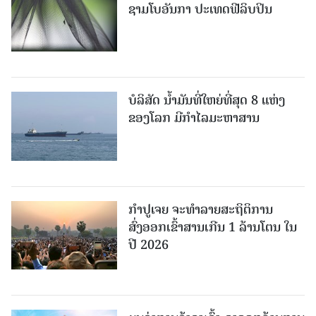
ຊາມໂບ​ອັນກາ ປະເທດຟີລິບປິນ
ບໍລິສັດ ນ້ຳມັນທີ່ໃຫຍ່ທີ່ສຸດ 8 ແຫ່ງ
ຂອງໂລກ ມີກຳໄລມະຫາສານ
ກຳປູເຈຍ ຈະທຳລາຍສະຖິຕິການ
ສົ່ງອອກເຂົ້າສານເກີນ 1 ລ້ານໂຕນ ໃນ
ປີ 2026