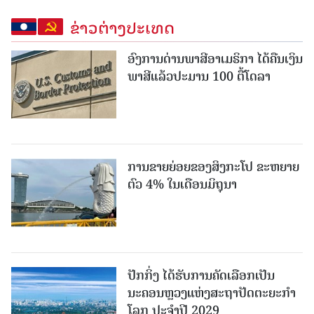
ຂ່າວຕ່າງປະເທດ
ອົງການດ່ານພາສີອາເມຣິກາ ໄດ້ຄືນເງິນ
ພາສີແລ້ວປະມານ 100 ຕື້ໂດລາ
ການຂາຍຍ່ອຍຂອງສິງກະໂປ ຂະຫຍາຍ
ຕົວ 4% ໃນເດືອນມິຖຸນາ
ປັກກິ່ງ ໄດ້ຮັບການຄັດເລືອກເປັນ
ນະຄອນຫຼວງແຫ່ງສະຖາປັດຕະຍະກຳ
ໂລກ ປະຈຳປີ 2029