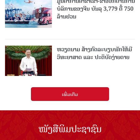
ມູນຄ່າການຄ້າຂາເຂົ້າ-ຂາອອກດ້ານການ
ບໍລິການຂອງຈີນ ບັນລຸ 3,779 ຕື້ 750
ລ້ານຢວນ
ຫວຽດນາມ ສ້າງກົດລະບຽບພັກໃຫ້ມີ
ວິທະຍາສາດ ແລະ ປະຕິບັດງ່າຍດາຍ
ເພີ່ມເຕີມ
ໜັງສືພິມປະຊາຊົນ