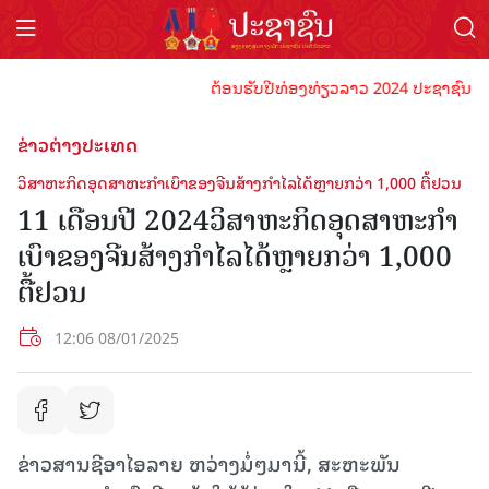
ຕ້ອນຮັບປີທ່ອງທ່ຽວລາວ 2024 ປະຊາຊົນລາວທຸກຄ
ຂ່າວຕ່າງປະເທດ
ວິສາຫະກິດອຸດສາຫະກຳເບົາຂອງຈີນສ້າງກຳໄລໄດ້ຫຼາຍກວ່າ 1,000 ຕື້ຢວນ
11 ເດືອນປີ 2024ວິສາຫະກິດອຸດສາຫະກຳ
ເບົາຂອງຈີນສ້າງກຳໄລໄດ້ຫຼາຍກວ່າ 1,000
ຕື້ຢວນ
12:06 08/01/2025
ຂ່າວສານຊີອາໄອລາຍ ຫວ່າງມໍ່ໆມານີ້, ສະຫະພັນ