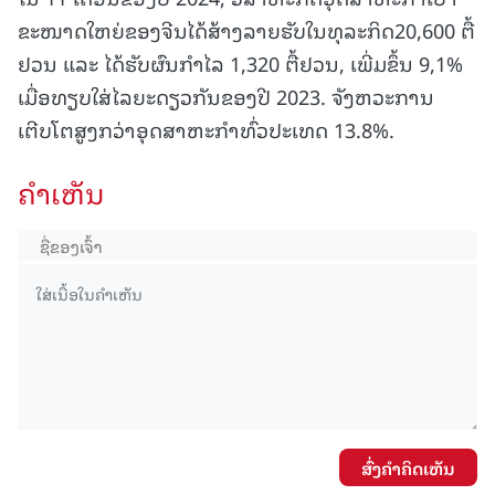
ຂະໜາດໃຫຍ່ຂອງຈີນໄດ້ສ້າງລາຍຮັບໃນທຸລະກິດ20,600 ຕື້
ຢວນ ແລະ ໄດ້ຮັບຜົນກຳໄລ 1,320 ຕື້ຢວນ, ເພີ່ມຂຶ້ນ 9,1%
ເມື່ອທຽບໃສ່ໄລຍະດຽວກັນຂອງປີ 2023. ຈັງຫວະການ
ເຕີບໂຕສູງກວ່າອຸດສາຫະກຳທົ່ວປະເທດ 13.8%.
ຄໍາເຫັນ
ສົ່ງຄໍາຄິດເຫັນ