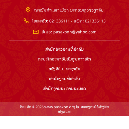
ຖະໜົນກຳແພງເມືອງ ນະຄອນຫຼວງວຽງຈັນ
ໂທລະສັບ: 021336111 - ແຟັກ: 021336113
ອີເມວ:
pasaxonn@yahoo.com
ສຳ​ນັກ​ຂ່າວ​ສານ​ທີ່​ສຳ​ຄັນ​
ຄະນະໂຄສະນາອົບຮົມ​ສູນ​ກາງ​ພັກ
ໜັງສືພິມ ປະ​ຊາ​ຊົນ
ສຳ​ນັກ​ງານ​ທີ່​ສຳ​ຄັນ
ສຳ​ນັກ​ງານ​ປະ​ທານ​ປະ​ເທດ
ລິຂະສິດ ©2026 www.pasaxon.org.la. ສະຫງວນໄວ້ເຊິງສິດ
ທັງຫມົດ