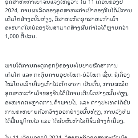
ອຸດສາຫະກຳເບົາຈີນແຈ້ງໃຫ້ຮູ້ວ່າ: ໃນ 11 ເດືອນຂອງປີ
2024, ການຜະລິດຂອງອຸດສາຫະກຳເບົາຂອງຈີນໄດ້ມີການ
ເຕີບໂຕຢ່າງໝັ້ນທ່ຽງ, ວິສາຫະກິດອຸດສາຫະກຳເບົາ
ຂະໜາດໃຫຍ່ຂອງຈີນສາມາດສ້າງຜົນກຳໄລໄດ້ຫຼາຍກວ່າ
1,000 ຕື້ຢວນ.
ພາຍໃຕ້ການກະຕຸກຊຸກຍູ້ຂອງນະໂຍບາຍຮັກສາການ
ເຕີບໂຕ ແລະ ກະຕຸ້ນການອຸປະໂພກ-ບໍລິໂພກ ເຊັ່ນ: ຊື່ເຄື່ອງ
ໃໝ່ໂດຍເອົາເຄື່ອງເກົ່າໄປຫັກລາຄາ ເປັນຕົ້ນ, ການຜະລິດ
ອຸດສາຫະກຳເບົາຂອງຈີນໄດ້ມີການເຕີບໂຕຢ່າງໝັ້ນທ່ຽງ,
ຂະໜາດຕະຫຼາດການຄ້າພາຍໃນ ແລະ ຕ່າງປະເທດໄດ້ຮັບ
ການຂະຫຍາຍຕົວກວ້າງອອກຢ່າງໝັ້ນທ່ຽງ, ການລົງທຶນ
ໄດ້ຟື້ນຟູໂດຍໄວ ແລະ ໄດ້ຮັບຜົນກຳໄລດີຂຶ້ນຢ່າງຕໍ່ເນື່ອງ.
ໃນ 11 ເດືອນຂອງປີ 2024, ວິສາຫະກິດອຸດສາຫະກຳເບົາ