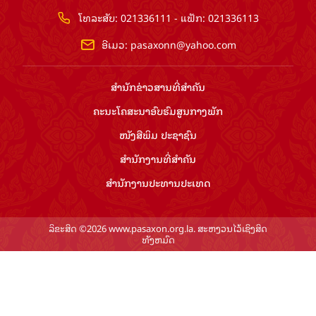
ໂທລະສັບ: 021336111 - ແຟັກ: 021336113
ອີເມວ:
pasaxonn@yahoo.com
ສຳ​ນັກ​ຂ່າວ​ສານ​ທີ່​ສຳ​ຄັນ​
ຄະນະໂຄສະນາອົບຮົມ​ສູນ​ກາງ​ພັກ
ໜັງສືພິມ ປະ​ຊາ​ຊົນ
ສຳ​ນັກ​ງານ​ທີ່​ສຳ​ຄັນ
ສຳ​ນັກ​ງານ​ປະ​ທານ​ປະ​ເທດ
ລິຂະສິດ ©2026 www.pasaxon.org.la. ສະຫງວນໄວ້ເຊິງສິດ
ທັງຫມົດ