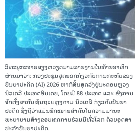
ວິທະຍຸກະຈາຍສຽງຫວຽດນາມລາຍງານໃນທ້າຍອາທິດ
ຜ່ານມາວ່າ: ກອງປະຊຸມສຸດຍອດກ່ຽວກັບການກະທົບຂອງ
ປັນຍາປະດິດ (AI) 2026 ຫາກໍສິ້ນສຸດລົງຢູ່ນະຄອນຫຼວງ
ນິວເດລີ ປະເທດອິນເດຍ, ໂດຍມີ 88 ປະເທດ ແລະ ອົງການ
ຈັດຕັ້ງສາກົນເຊັນຖະແຫຼງການ ນິວເດລີ ກ່ຽວກັບປັນຍາ
ປະດິດ ຊຶ່ງຖືວ່າແມ່ນຂີດໝາຍສຳຄັນໃນຄວາມມານະ
ພະຍາຍາມສ້າງຂອບເຂດການຮ່ວມມືທົ່ວໂລກ ດ້ວຍອຸດສາ
ປະກຳປັນຍາປະດິດ.