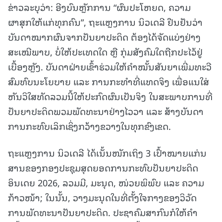
ຂ່າວລະບຸວ່າ: ອີງບົນຫຼັກການ “ຜົນປະໂຫຍດ, ຄວາມ
ຜາສຸກໃຫ້ແກ່ທຸກຄົນ”, ຖະແຫຼງການ ນິວເດລີ ຢືນຢັນວ່າ
ບັນດາໝາກຜົນຈາກປັນຍາປະດິດ ຕ້ອງໄດ້ຈັດແບ່ງຢ່າງ
ສະເໝີພາບ, ບໍ່ໃຫ້ປະເທດໃດ ຫຼື ກຸ່ມສັງຄົມໃດຖືກປະໄວ້ຢູ່
ເບື້ອງຫຼັງ. ບັນດາຝ່າຍເຂົ້າຮ່ວມໃຫ້ຄຳໝັ້ນສັນຍາເພີ່ມທະວີ
ສົມທົບນະໂຍບາຍ ແລະ ການກະທຳທີ່ແທດຈິງ ເພື່ອແນໃສ່
ຫັນວິໃສທັດລວມນີ້ໃຫ້ປະກົດຜົນເປັນຈິງ ໃນສະພາບການທີ່
ປັນຍາປະດິດພວມພັດທະນາຢ່າງໄວວາ ແລະ ສ້າງບັນດາ
ການກະທົບເລິກເຊິ່ງກວ້າງຂວາງໃນທຸກຂົງເຂດ.
ຖະແຫຼງການ ນິວເດລີ ໄດ້ເນັ້ນໜັກເຖິງ 3 ເປົ້າໝາຍແກ່ນ
ສານຂອງກອງປະຊຸມສຸດຍອດການກະທົບປັນຍາປະດິດ
ອິນເດຍ 2026, ລວມມີ, ມະນຸດ, ໜ່ວຍພິພົບ ແລະ ຄວາມ
ກ້າວໜ້າ; ໃນນັ້ນ, ວາງມະນຸດໃນທີ່ຕັ້ງໃຈກາງຂອງວິວັດ
ການພັດທະນາປັນຍາປະດິດ. ປະຊາຄົມສາກົນກໍໃຫ້ຄຳ