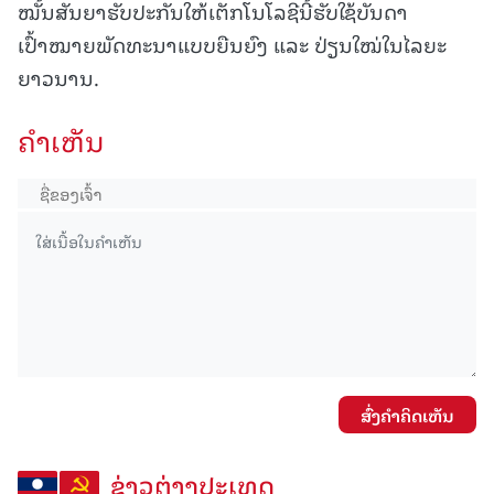
ໝັ້ນສັນຍາຮັບປະກັນໃຫ້ເຕັກໂນໂລຊີນີ້ຮັບໃຊ້ບັນດາ
ເປົ້າໝາຍພັດທະນາແບບຍືນຍົງ ແລະ ປ່ຽນໃໝ່ໃນໄລຍະ
ຍາວນານ.
ຄໍາເຫັນ
ສົ່ງຄໍາຄິດເຫັນ
ຂ່າວຕ່າງປະເທດ