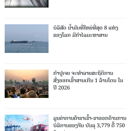
ບໍລິສັດ ນ້ຳມັນທີ່ໃຫຍ່ທີ່ສຸດ 8 ແຫ່ງ
ຂອງໂລກ ມີກຳໄລມະຫາສານ
ກຳປູເຈຍ ຈະທຳລາຍສະຖິຕິການ
ສົ່ງອອກເຂົ້າສານເກີນ 1 ລ້ານໂຕນ ໃນ
ປີ 2026
ມູນຄ່າການຄ້າຂາເຂົ້າ-ຂາອອກດ້ານການ
ບໍລິການຂອງຈີນ ບັນລຸ 3,779 ຕື້ 750