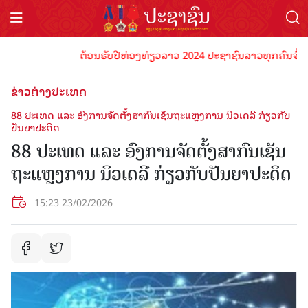
ຕ້ອນຮັບປີທ່ອງທ່ຽວລາວ 2024 ປະຊາຊົນລາວທຸກຄົນຈົ່ງພ້ອມເປ
ຂ່າວຕ່າງປະເທດ
88 ປະ​ເທດ ແລະ ອົງ​ການ​ຈັດ​ຕັ້ງ​ສາ​ກົນ​ເຊັນ​ຖະ​ແຫຼງ​ການ ນິວ​ເດ​ລີ ກ່ຽວ​ກັບ​
ປັນ​ຍາ​ປະ​ດິດ
88 ປະ​ເທດ ແລະ ອົງ​ການ​ຈັດ​ຕັ້ງ​ສາ​ກົນ​ເຊັນ​
ຖະ​ແຫຼງ​ການ ນິວ​ເດ​ລີ ກ່ຽວ​ກັບ​ປັນ​ຍາ​ປະ​ດິດ
15:23 23/02/2026