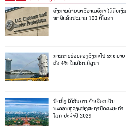
ອົງການດ່ານພາສີອາເມຣິກາ ໄດ້ຄືນເງິນ
ພາສີແລ້ວປະມານ 100 ຕື້ໂດລາ
ການຂາຍຍ່ອຍຂອງສິງກະໂປ ຂະຫຍາຍ
ຕົວ 4% ໃນເດືອນມິຖຸນາ
ປັກກິ່ງ ໄດ້ຮັບການຄັດເລືອກເປັນ
ນະຄອນຫຼວງແຫ່ງສະຖາປັດຕະຍະກຳ
ໂລກ ປະຈຳປີ 2029