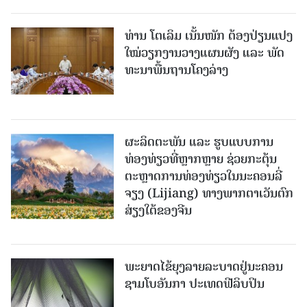
ທ່ານ ໂຕ​ເລິມ ເນັ້ນໜັກ ຕ້ອງ​ປ່ຽນ​ແປງ​
ໃໝ່​ວຽກ​ງານ​ວາງ​ແຜນ​ຜັງ ແລະ ​ພັດ​
ທະ​ນາ​ພື້ນ​ຖານ​ໂຄງ​ລ່າງ
ຜະລິດຕະພັນ ແລະ ຮູບແບບການ
ທ່ອງທ່ຽວທີ່ຫຼາກຫຼາຍ ຊ່ວຍກະຕຸ້ນ
ຕະຫຼາດການທ່ອງທ່ຽວໃນນະຄອນລີ່
ຈຽງ (Lijiang) ທາງພາກຕາເວັນຕົກ
ສ່ຽງໃຕ້ຂອງຈີນ
ພະຍາດໄຂ້ຍຸງລາຍລະບາດຢູ່ນະຄອນ
ຊາມໂບ​ອັນກາ ປະເທດຟີລິບປິນ