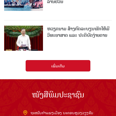
ລ້ານຢວນ
ຫວຽດນາມ ສ້າງກົດລະບຽບພັກໃຫ້ມີ
ວິທະຍາສາດ ແລະ ປະຕິບັດງ່າຍດາຍ
ເພີ່ມເຕີມ
ໜັງສືພິມປະຊາຊົນ
ຖະໜົນກຳແພງເມືອງ ນະຄອນຫຼວງວຽງຈັນ