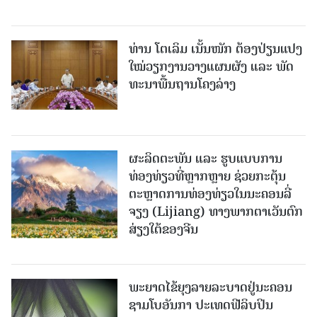
ທ່ານ ໂຕ​ເລິມ ເນັ້ນໜັກ ຕ້ອງ​ປ່ຽນ​ແປງ​
ໃໝ່​ວຽກ​ງານ​ວາງ​ແຜນ​ຜັງ ແລະ ​ພັດ​
ທະ​ນາ​ພື້ນ​ຖານ​ໂຄງ​ລ່າງ
ຜະລິດຕະພັນ ແລະ ຮູບແບບການ
ທ່ອງທ່ຽວທີ່ຫຼາກຫຼາຍ ຊ່ວຍກະຕຸ້ນ
ຕະຫຼາດການທ່ອງທ່ຽວໃນນະຄອນລີ່
ຈຽງ (Lijiang) ທາງພາກຕາເວັນຕົກ
ສ່ຽງໃຕ້ຂອງຈີນ
ພະຍາດໄຂ້ຍຸງລາຍລະບາດຢູ່ນະຄອນ
ຊາມໂບ​ອັນກາ ປະເທດຟີລິບປິນ