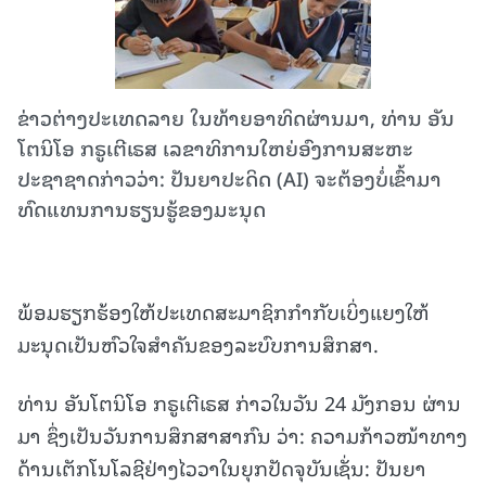
ຂ່າວຕ່າງປະເທດລາຍ ໃນທ້າຍອາທິດຜ່ານມາ, ທ່ານ ອັນ
ໂຕນິໂອ ກຣູເຕີເຣສ ເລຂາທິການໃຫຍ່ອົງການສະຫະ
ປະຊາຊາດກ່າວວ່າ: ປັນຍາປະດິດ (AI) ຈະຕ້ອງບໍ່ເຂົ້າມາ
ທົດແທນການຮຽນຮູ້ຂອງມະນຸດ
ພ້ອມຮຽກຮ້ອງໃຫ້ປະເທດສະມາຊິກກຳກັບເບິ່ງແຍງໃຫ້
ມະນຸດເປັນຫົວໃຈສຳຄັນຂອງລະບົບການສຶກສາ.
ທ່ານ ອັນໂຕນິໂອ ກຣູເຕີເຣສ ກ່າວໃນວັນ 24 ມັງກອນ ຜ່ານ
ມາ ຊຶ່ງເປັນວັນການສຶກສາສາກົນ ວ່າ: ຄວາມກ້າວໜ້າທາງ
ດ້ານເຕັກໂນໂລຊີຢ່າງໄວວາໃນຍຸກປັດຈຸບັນເຊັ່ນ: ປັນຍາ