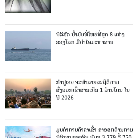
ບໍລິສັດ ນ້ຳມັນທີ່ໃຫຍ່ທີ່ສຸດ 8 ແຫ່ງ
ຂອງໂລກ ມີກຳໄລມະຫາສານ
ກຳປູເຈຍ ຈະທຳລາຍສະຖິຕິການ
ສົ່ງອອກເຂົ້າສານເກີນ 1 ລ້ານໂຕນ ໃນ
ປີ 2026
ມູນຄ່າການຄ້າຂາເຂົ້າ-ຂາອອກດ້ານການ
ບໍລິການຂອງຈີນ ບັນລຸ 3,779 ຕື້ 750