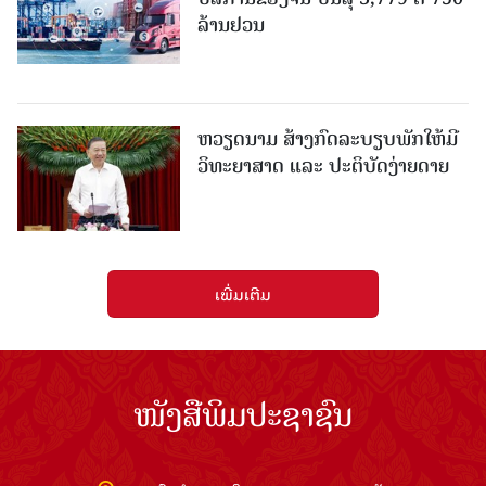
ລ້ານຢວນ
ຫວຽດນາມ ສ້າງກົດລະບຽບພັກໃຫ້ມີ
ວິທະຍາສາດ ແລະ ປະຕິບັດງ່າຍດາຍ
ເພີ່ມເຕີມ
ໜັງສືພິມປະຊາຊົນ