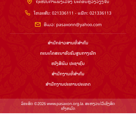
ຖະໜົນກຳແພງເມືອງ ນະຄອນຫຼວງວຽງຈັນ
ໂທລະສັບ: 021336111 - ແຟັກ: 021336113
ອີເມວ:
pasaxonn@yahoo.com
ສຳ​ນັກ​ຂ່າວ​ສານ​ທີ່​ສຳ​ຄັນ​
ຄະນະໂຄສະນາອົບຮົມ​ສູນ​ກາງ​ພັກ
ໜັງສືພິມ ປະ​ຊາ​ຊົນ
ສຳ​ນັກ​ງານ​ທີ່​ສຳ​ຄັນ
ສຳ​ນັກ​ງານ​ປະ​ທານ​ປະ​ເທດ
ລິຂະສິດ ©2026 www.pasaxon.org.la. ສະຫງວນໄວ້ເຊິງສິດ
ທັງຫມົດ