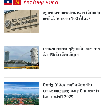
ຂ່າວຕ່າງປະເທດ
ອົງການດ່ານພາສີອາເມຣິກາ ໄດ້ຄືນເງິນ
ພາສີແລ້ວປະມານ 100 ຕື້ໂດລາ
ການຂາຍຍ່ອຍຂອງສິງກະໂປ ຂະຫຍາຍ
ຕົວ 4% ໃນເດືອນມິຖຸນາ
ປັກກິ່ງ ໄດ້ຮັບການຄັດເລືອກເປັນ
ນະຄອນຫຼວງແຫ່ງສະຖາປັດຕະຍະກຳ
ໂລກ ປະຈຳປີ 2029