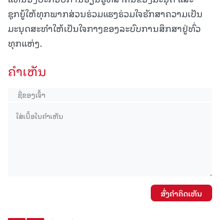
ຊຸກຍູ້ໃຫ້ທຸກພາກສ່ວນຮ່ວມແຮງຮ່ວມໃຈຮັກສາຄວາມເປັນ
ມະນຸດສະທຳໃຫ້ເປັນໃຈກາງຂອງລະບົບການສຶກສາຢູ່ທົ່ວ
ທຸກແຫ່ງ.
ຄໍາເຫັນ
ສົ່ງຄໍາຄິດເຫັນ