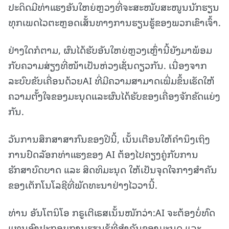
ປະດິດມີທ່າແຮງອັນໃຫຍ່ຫຼວງທີ່ຈະສະໜັບສະໜູນນັກຮຽນ
ທຸກເພດໄວຕະຫຼອດເສັ້ນທາງການຮຽນຮູ້ຂອງພວກເຂົາເຈົ້າ.
ຢ່າງໃດກໍຕາມ, ຜົນໄດ້ຮັບອັນໃຫຍ່ຫຼວງເຫຼົ່ານີ້ຍັງມາພ້ອມ
ກັບຄວາມສ່ຽງທີ່ໜ້າເປັນຫ່ວງເຊັ່ນດຽວກັນ. ເນື່ອງຈາກ
ລະບົບຂັບເຄື່ອນດ້ວຍAI ທີ່ມີຄວາມສາມາດເພີ່ມຂຶ້ນເຮັດໃຫ້
ຄວາມຕັ້ງໃຈຂອງມະນຸດແລະຜົນໄດ້ຮັບຂອງເຄື່ອງຈັກຂັດແຍ່ງ
ກັນ.
ວັນການສຶກສາສາກົນຂອງປີນີ້, ເນັ້ນເຕືອນໃຫ້ຄຳນຶງເຖິງ
ການປົດລັອກທ່າແຮງຂອງ AI ຕ້ອງໄປຄຽງຄູ່ກັບການ
ຮັກສາບົດບາດ ແລະ ສິດທິມະນຸດ ໃຫ້ເປັນຈຸດໃຈກາງສຳຄັນ
ຂອງເຕັກໂນໂລຊີທີ່ພັດທະນາຢ່າງໄວວານີ້.
ທ່ານ ອັນໂຕນິໂອ ກຣູເຕີເຣສເນັ້ນໜັກວ່າ:AI ຈະຕ້ອງບໍ່ທົດ
ແທນອົງປະກອບການຮຽນຮູ້ທີ່ສໍາຄັນຂອງມະນຸດ ແລະ