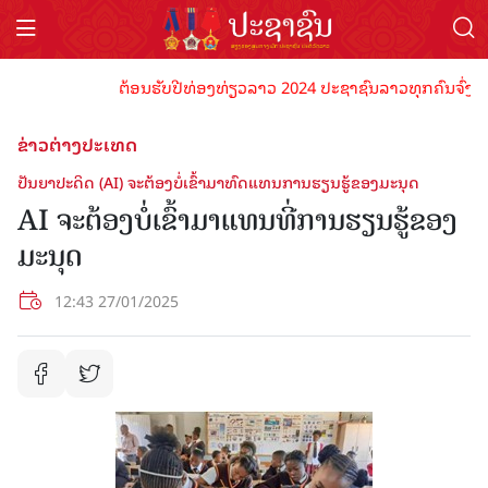
ຕ້ອນຮັບປີທ່ອງທ່ຽວລາວ 2024 ປະຊາຊົນລາວທຸກຄົນຈົ່ງພ້ອມເປ
ຂ່າວຕ່າງປະເທດ
ປັນຍາປະດິດ (AI) ຈະຕ້ອງບໍ່ເຂົ້າມາທົດແທນການຮຽນຮູ້ຂອງມະນຸດ
AI ຈະຕ້ອງບໍ່ເຂົ້າມາແທນທີ່ການຮຽນຮູ້ຂອງ
ມະນຸດ
12:43 27/01/2025