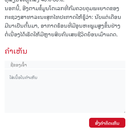
ນອກນີ້, ອີງຕາມຂໍ້ມູນໂຕເລກທີ່ກົມຄວບຄຸມພະຍາດຂອງ
ກະຊວງສາທາລະນະສຸກໄທປະກາດໃຫ້ຮູ້ວ່າ: ນັບແຕ່ເດືອນ
ມີນາເປັນຕົ້ນມາ, ອາກາດຮ້ອນທີ່ມີອຸນຫະພູມສູງຂຶ້ນຢ່າງ
ຕໍ່ເນື່ອງໄດ້ເຮັດໃຫ້ມີຫຼາຍສິບຄົນເສຍຊີວິດຍ້ອນເມົາແດດ.
ຄໍາເຫັນ
ສົ່ງຄໍາຄິດເຫັນ