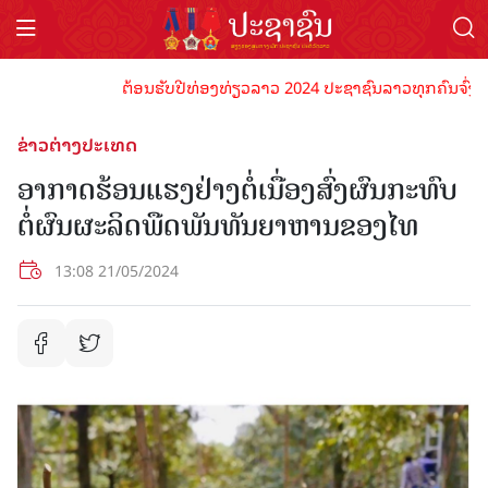
ຕ້ອນຮັບປີທ່ອງທ່ຽວລາວ 2024 ປະຊາຊົນລາວທຸກຄົນຈົ່ງພ້ອມເປ
ຂ່າວຕ່າງປະເທດ
ອາກາດຮ້ອນແຮງຢ່າງຕໍ່ເນື່ອງສົ່ງຜົນກະທົບ
ຕໍ່ຜົນຜະລິດພືດພັນທັນຍາຫານຂອງໄທ
13:08 21/05/2024