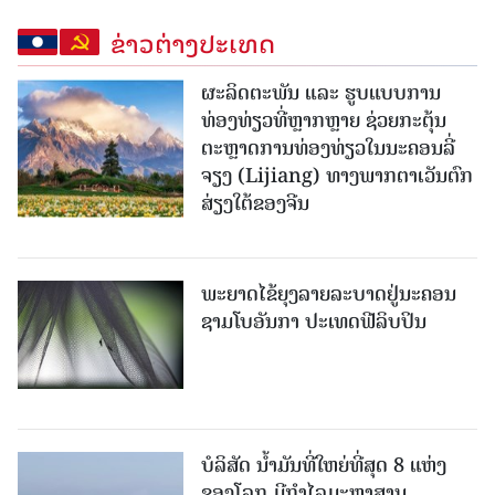
ຂ່າວຕ່າງປະເທດ
ຜະລິດຕະພັນ ແລະ ຮູບແບບການ
ທ່ອງທ່ຽວທີ່ຫຼາກຫຼາຍ ຊ່ວຍກະຕຸ້ນ
ຕະຫຼາດການທ່ອງທ່ຽວໃນນະຄອນລີ່
ຈຽງ (Lijiang) ທາງພາກຕາເວັນຕົກ
ສ່ຽງໃຕ້ຂອງຈີນ
ພະຍາດໄຂ້ຍຸງລາຍລະບາດຢູ່ນະຄອນ
ຊາມໂບ​ອັນກາ ປະເທດຟີລິບປິນ
ບໍລິສັດ ນ້ຳມັນທີ່ໃຫຍ່ທີ່ສຸດ 8 ແຫ່ງ
ຂອງໂລກ ມີກຳໄລມະຫາສານ