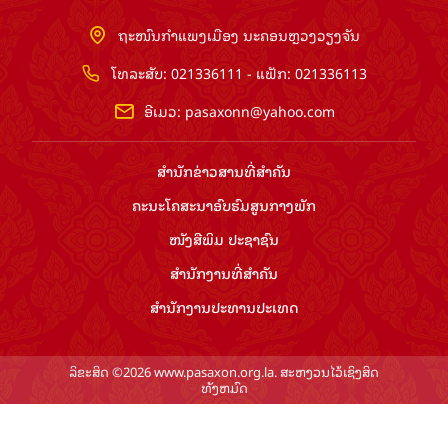
ຖະໜົນກຳແພງເມືອງ ນະຄອນຫຼວງວຽງຈັນ
ໂທລະສັບ: 021336111 - ແຟັກ: 021336113
ອີເມວ:
pasaxonn@yahoo.com
ສຳ​ນັກ​ຂ່າວ​ສານ​ທີ່​ສຳ​ຄັນ​
ຄະນະໂຄສະນາອົບຮົມ​ສູນ​ກາງ​ພັກ
ໜັງສືພິມ ປະ​ຊາ​ຊົນ
ສຳ​ນັກ​ງານ​ທີ່​ສຳ​ຄັນ
ສຳ​ນັກ​ງານ​ປະ​ທານ​ປະ​ເທດ
ລິຂະສິດ ©2026 www.pasaxon.org.la. ສະຫງວນໄວ້ເຊິງສິດ
ທັງຫມົດ