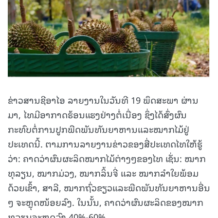
ຂ່າວສານຊີອາໄອ ລາຍງານໃນວັນທີ 19 ພຶດສະພາ ຜ່ານ
ມາ, ໄທມີອາກາດຮ້ອນແຮງຢ່າງຕໍ່ເນື່ອງ ຊຶ່ງໄດ້ສົ່ງຜົນ
ກະທົບຕໍ່ການປູກພືດພັນທັນຍາຫານແລະໝາກໄມ້ຢູ່
ປະເທດນີ້. ຕາມການລາຍງານຂ່າວຂອງສື່ປະເທດໄທໃຫ້ຮູ້
ວ່າ: ຄາດວ່າຜົນຜະລິດໝາກໄມ້ຕ່າງໆຂອງໄທ ເຊັ່ນ: ໝາກ
ທຸລຽນ, ໝາກມ່ວງ, ໝາກລິ້ນຈີ່ ແລະ ໝາກລຳໃຍພ້ອມ
ດ້ວຍເຂົ້າ, ສາລີ, ໝາກຖົ່ວຂຽວແລະພືດພັນທັນຍາຫານອື່ນ
ໆ ຈະຫຼຸດໜ້ອຍລົງ. ໃນນັ້ນ, ຄາດວ່າຜົນຜະລິດຂອງໝາກ
ທຸລຽນຈະຫຼຸດລົງ 40%-60%.