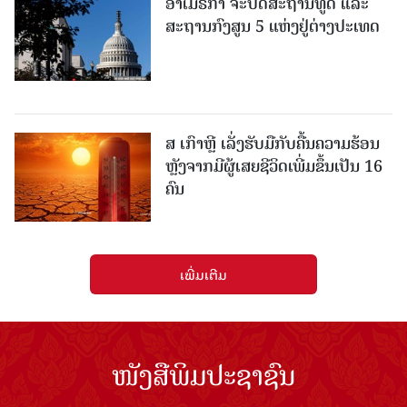
ອາເມຣິກາ ຈະປິດສະຖານທູດ ແ​ລະ
ສະຖານກົງສູນ 5 ແຫ່ງ​ຢູ່​ຕ່າງ​ປະ​ເທດ
ສ ເກົາຫຼີ ເລັ່ງຮັບມືກັບຄື້ນຄວາມຮ້ອນ
ຫຼັງຈາກມີຜູ້ເສຍຊີວິດເພີ່ມຂຶ້ນເປັນ 16
ຄົນ
ເພີ່ມເຕີມ
ໜັງສືພິມປະຊາຊົນ