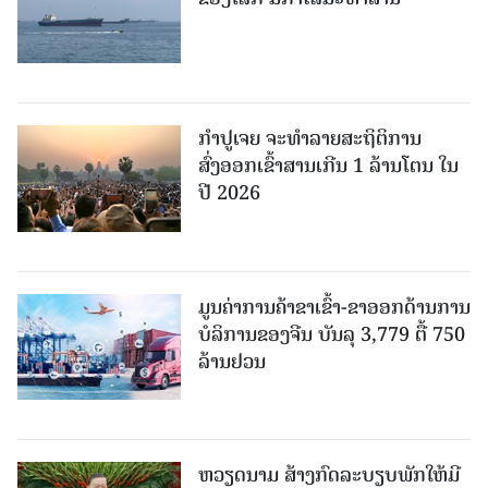
ກຳປູເຈຍ ຈະທຳລາຍສະຖິຕິການ
ສົ່ງອອກເຂົ້າສານເກີນ 1 ລ້ານໂຕນ ໃນ
ປີ 2026
ມູນຄ່າການຄ້າຂາເຂົ້າ-ຂາອອກດ້ານການ
ບໍລິການຂອງຈີນ ບັນລຸ 3,779 ຕື້ 750
ລ້ານຢວນ
ຫວຽດນາມ ສ້າງກົດລະບຽບພັກໃຫ້ມີ