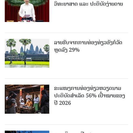
ວິທະຍາສາດ ແລະ ປະຕິບັດງ່າຍດາຍ
ລາຍຮັບຈາກການທ່ອງທ່ຽວອັງກໍວັດ
ຫຼດລົງ 29%
ຂະ​ແໜງ​ການ​ທ່ອງ​ທ່ຽວຫວຽດນາມ ​
ປະ​ຕິ​ບັດ​ສຳ​ເລັດ 56% ເປົ້າ​ໝາຍຂອງ
ປີ 2026