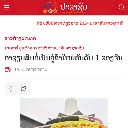
ຕ້ອນຮັບປີທ່ອງທ່ຽວລາວ 2024 ປະຊາຊົນລາວທຸກຄົນຈົ່ງພ້ອ
ຂ່າວຕ່າງປະເທດ
ໂຕເລກຂໍ້ມູນຫຼ້າສຸດຂອງອົງການພາສີແຫ່ງຊາດຈີນ
ອາຊຽນສືບຕໍ່ເປັນຄູ່ຄ້າໃຫຍ່ອັນດັບ 1 ຂອງຈີນ
10:14 26/09/2024