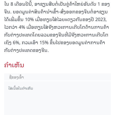
ໃນ 8 ເດືອນປີນີ້, ອາຊຽນສືບຕໍ່ເປັນຄູ່ຄ້າໃຫຍ່ອັນດັບ 1 ຂອງ
ຈີນ. ຍອດມູນຄ່າສິນຄ້ານໍາເຂົ້າ-ສົ່ງອອກຂອງຈີນຕໍ່ອາຊຽນ
ໄດ້ເພີ່ມຂຶ້ນ 10% ເມື່ອທຽບໃສ່ໄລຍະດຽວກັນຂອງປີ 2023,
ໄວກວ່າ 4% ເມື່ອທຽບໃສ່ຈັງຫວະການເຕີບໂຕດ້ານການຄ້າ
ກັບຕ່າງປະເທດໂດຍລວມຂອງຈີນທີ່ມີຈັງຫວະການເຕີບໂຕ
ເຖິງ 6%, ກວມເອົາ 15% ຂຶ້ນໄປຂອງຍອດມູນຄ່າການຄ້າ
ກັບຕ່າງປະເທດຂອງຈີນ.
ຄໍາເຫັນ