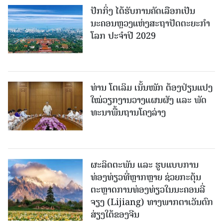
ປັກກິ່ງ ໄດ້ຮັບການຄັດເລືອກເປັນ
ນະຄອນຫຼວງແຫ່ງສະຖາປັດຕະຍະກຳ
ໂລກ ປະຈຳປີ 2029
ທ່ານ ໂຕ​ເລິມ ເນັ້ນໜັກ ຕ້ອງ​ປ່ຽນ​ແປງ​
ໃໝ່​ວຽກ​ງານ​ວາງ​ແຜນ​ຜັງ ແລະ ​ພັດ​
ທະ​ນາ​ພື້ນ​ຖານ​ໂຄງ​ລ່າງ
ຜະລິດຕະພັນ ແລະ ຮູບແບບການ
ທ່ອງທ່ຽວທີ່ຫຼາກຫຼາຍ ຊ່ວຍກະຕຸ້ນ
ຕະຫຼາດການທ່ອງທ່ຽວໃນນະຄອນລີ່
ຈຽງ (Lijiang) ທາງພາກຕາເວັນຕົກ
ສ່ຽງໃຕ້ຂອງຈີນ