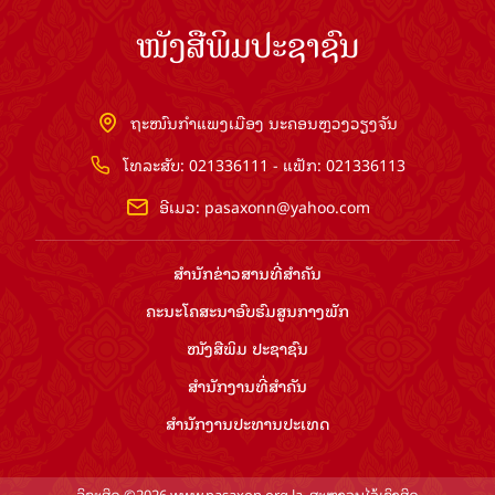
ໜັງສືພິມປະຊາຊົນ
ຖະໜົນກຳແພງເມືອງ ນະຄອນຫຼວງວຽງຈັນ
ໂທລະສັບ: 021336111 - ແຟັກ: 021336113
ອີເມວ:
pasaxonn@yahoo.com
ສຳ​ນັກ​ຂ່າວ​ສານ​ທີ່​ສຳ​ຄັນ​
ຄະນະໂຄສະນາອົບຮົມ​ສູນ​ກາງ​ພັກ
ໜັງສືພິມ ປະ​ຊາ​ຊົນ
ສຳ​ນັກ​ງານ​ທີ່​ສຳ​ຄັນ
ສຳ​ນັກ​ງານ​ປະ​ທານ​ປະ​ເທດ
ລິຂະສິດ ©2026 www.pasaxon.org.la. ສະຫງວນໄວ້ເຊິງສິດ