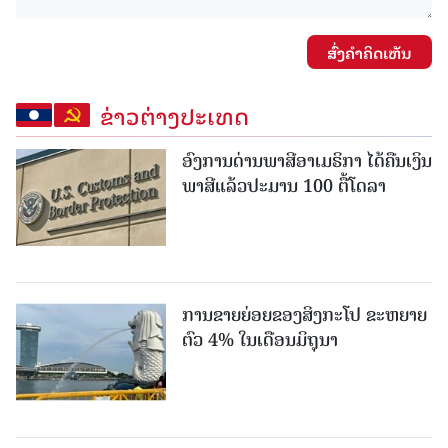
ສົ່ງຄໍາຄິດເຫັນ
ຂ່າວຕ່າງປະເທດ
ອົງການດ່ານພາສີອາເມຣິກາ ໄດ້ຄືນເງິນ
ພາສີແລ້ວປະມານ 100 ຕື້ໂດລາ
ການຂາຍຍ່ອຍຂອງສິງກະໂປ ຂະຫຍາຍ
ຕົວ 4% ໃນເດືອນມິຖຸນາ