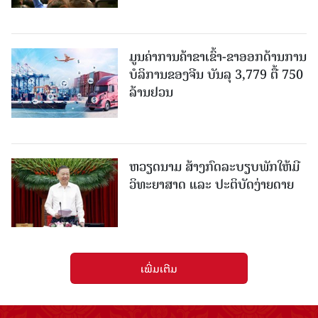
ມູນຄ່າການຄ້າຂາເຂົ້າ-ຂາອອກດ້ານການ
ບໍລິການຂອງຈີນ ບັນລຸ 3,779 ຕື້ 750
ລ້ານຢວນ
ຫວຽດນາມ ສ້າງກົດລະບຽບພັກໃຫ້ມີ
ວິທະຍາສາດ ແລະ ປະຕິບັດງ່າຍດາຍ
ເພີ່ມເຕີມ