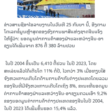
ຂ່າວສານຊີອາໄອລາຍງານໃນວັນທີ 25 ກັນຍາ ນີ້, ອີງຕາມ
ໂຕເລກຂໍ້ມູນຫຼ້າສຸດຂອງອົງການພາສີແຫ່ງຊາດຈີນແຈ້ງ
ໃຫ້ຮູ້ວ່າ: ຍອດມູນຄ່າການຄ້າສອງຝ່າຍລະຫວ່າງຈີນ-ອາ
ຊຽນໄດ້ເພີ່ມຈາກ 876 ຕື້ 380 ລ້ານຢວນ
ໃນປີ 2004 ຂຶ້ນເປັນ 6,410 ຕື້ຢວນ ໃນປີ 2023, ໂດຍ
ສະເລ່ຍແລ້ວໄດ້ເຕີບໂຕ 11% ຕໍ່ປີ, ໄວກວ່າ 3% ເມື່ອທຽບໃສ່
ຈັງຫວະການເຕີບໂຕດ້ານການຄ້າກັບຕ່າງປະເທດໂດຍລວມ
ຂອງຈີນທີ່ມີຈັງຫວະການເຕີບໂຕເຖິງ 8%, ຂະນະທີ່ຍອດມູນ
ຄ່າການຄ້າສອງຝ່າຍລະຫວ່າງຈີນ-ອາຊຽນກວມເອົາ 9,2%
ຂອງຍອດມູນຄ່າການຄ້າຕ່າງປະເທດຂອງຈີນໃນປີ 2004,
ໃນປີ 2023 ໄດ້ເພີ່ມຂຶ້ນຮອດ 15,4% ແລ້ວ.