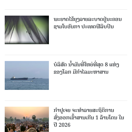
ພະຍາດໄຂ້ຍຸງລາຍລະບາດຢູ່ນະຄອນ
ຊາມໂບ​ອັນກາ ປະເທດຟີລິບປິນ
ບໍລິສັດ ນ້ຳມັນທີ່ໃຫຍ່ທີ່ສຸດ 8 ແຫ່ງ
ຂອງໂລກ ມີກຳໄລມະຫາສານ
ກຳປູເຈຍ ຈະທຳລາຍສະຖິຕິການ
ສົ່ງອອກເຂົ້າສານເກີນ 1 ລ້ານໂຕນ ໃນ
ປີ 2026