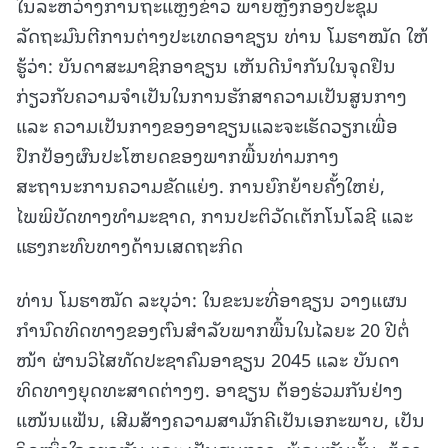
ໃນລະຫວ່າງການຖະແຫຼງຂ່າວ ພາຍຫຼັງກອງປະຊຸມ
ລັດຖະມົນຕີການຕ່າງປະເທດອາຊຽນ ທ່ານ ໂມຮາໝັດ ໃຫ້
ຮູ້ວ່າ: ບັນດາສະມາຊິກອາຊຽນ ເຫັນດີນຳກັນໃນຈຸດຢືນ
ກ່ຽວກັບຄວາມຈຳເປັນໃນການຮັກສາຄວາມເປັນສູນກາງ
ແລະ ຄວາມເປັນກາງຂອງອາຊຽນແລະຈະເຮັດວຽກເພື່ອ
ປົກປ້ອງຜົນປະໂຫຍດຂອງພາກພື້ນທ່າມກາງ
ສະຖານະການຄວາມຂັດແຍ່ງ. ການຍົກຍ້າຍຄັ້ງໃຫຍ່,
ໄພພິບັດທາງທໍາມະຊາດ, ການປະຕິວັດເຕັກໂນໂລຊີ ແລະ
ແຮງກະທົບທາງດ້ານເສດຖະກິດ
ທ່ານ ໂມຮາໝັດ ລະບຸວ່າ: ໃນຂະນະທີ່ອາຊຽນ ວາງແຜນ
ກຳນົດທິດທາງຂອງຕົນສຳລັບພາກພື້ນໃນໄລຍະ 20 ປີຕໍ່
ໜ້າ ຜ່ານວິໄສທັດປະຊາຄົມອາຊຽນ 2045 ແລະ ບັນດາ
ທິດທາງຍຸດທະສາດຕ່າງໆ. ອາຊຽນ ຕ້ອງຮ່ວມກັນຢ່າງ
ແໜ້ນແຟ້ນ, ເສີມສ້າງຄວາມສາມັກຄີເປັນເອກະພາບ, ເປັນ