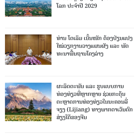
ໂລກ ປະຈຳປີ 2029
ທ່ານ ໂຕ​ເລິມ ເນັ້ນໜັກ ຕ້ອງ​ປ່ຽນ​ແປງ​
ໃໝ່​ວຽກ​ງານ​ວາງ​ແຜນ​ຜັງ ແລະ ​ພັດ​
ທະ​ນາ​ພື້ນ​ຖານ​ໂຄງ​ລ່າງ
ຜະລິດຕະພັນ ແລະ ຮູບແບບການ
ທ່ອງທ່ຽວທີ່ຫຼາກຫຼາຍ ຊ່ວຍກະຕຸ້ນ
ຕະຫຼາດການທ່ອງທ່ຽວໃນນະຄອນລີ່
ຈຽງ (Lijiang) ທາງພາກຕາເວັນຕົກ
ສ່ຽງໃຕ້ຂອງຈີນ