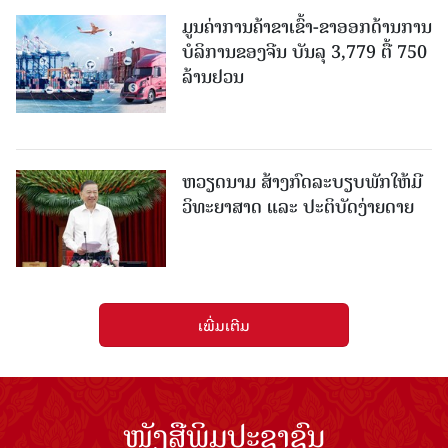
ມູນຄ່າການຄ້າຂາເຂົ້າ-ຂາອອກດ້ານການ
ບໍລິການຂອງຈີນ ບັນລຸ 3,779 ຕື້ 750
ລ້ານຢວນ
ຫວຽດນາມ ສ້າງກົດລະບຽບພັກໃຫ້ມີ
ວິທະຍາສາດ ແລະ ປະຕິບັດງ່າຍດາຍ
ເພີ່ມເຕີມ
ໜັງສືພິມປະຊາຊົນ