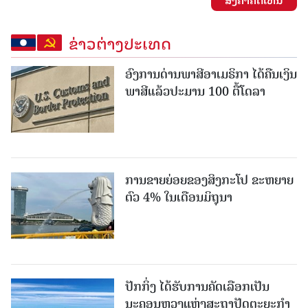
ຂ່າວຕ່າງປະເທດ
ອົງການດ່ານພາສີອາເມຣິກາ ໄດ້ຄືນເງິນ
ພາສີແລ້ວປະມານ 100 ຕື້ໂດລາ
ການຂາຍຍ່ອຍຂອງສິງກະໂປ ຂະຫຍາຍ
ຕົວ 4% ໃນເດືອນມິຖຸນາ
ປັກກິ່ງ ໄດ້ຮັບການຄັດເລືອກເປັນ
ນະຄອນຫຼວງແຫ່ງສະຖາປັດຕະຍະກຳ