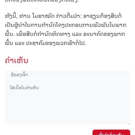
ທັງນີ້, ທ່ານ ໂມຮາໝັດ ກ່າວຕື່ມວ່າ: ອາຊຽນຕ້ອງສືບຕໍ່
ເປັນຜູ້ນຳໃນການກຳນົດໂຄງປະກອບການພົວພັນໃນພາກ
ພື້ນ. ເພື່ອສືບຕໍ່ກຳນົດທິດທາງ ແລະ ອະນາຄົດຂອງພາກ
ພື້ນ ແລະ ປະຊາຄົມຂອງພວກເຮົາຕໍ່ໄປ.
ຄໍາເຫັນ
ສົ່ງຄໍາຄິດເຫັນ