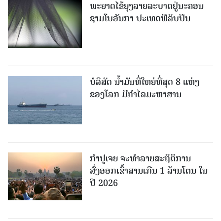
ພະຍາດໄຂ້ຍຸງລາຍລະບາດຢູ່ນະຄອນ
ຊາມໂບ​ອັນກາ ປະເທດຟີລິບປິນ
ບໍລິສັດ ນ້ຳມັນທີ່ໃຫຍ່ທີ່ສຸດ 8 ແຫ່ງ
ຂອງໂລກ ມີກຳໄລມະຫາສານ
ກຳປູເຈຍ ຈະທຳລາຍສະຖິຕິການ
ສົ່ງອອກເຂົ້າສານເກີນ 1 ລ້ານໂຕນ ໃນ
ປີ 2026