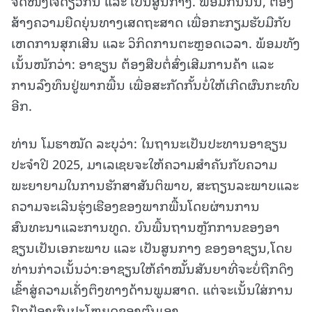
ຈິດໜຶ່ງໃຈດຽວກັນ ແລະ ເປັນສູນກາງ. ພ້ອມກັນນັ້ນ, ຕ້ອງ
ສ້າງຄວາມຍືດຍຸ່ນທາງເສດຖະສາດ ເພື່ອກະກຽມຮັບມືກັບ
ເຫດການສຸກເສີນ ແລະ ວິກິດການຕະຫຼອດເວລາ. ພ້ອມທັງ
ເນັ້ນໜັກວ່າ: ອາຊຽນ ຕ້ອງສືບຕໍ່ສົ່ງເສີມການຄ້າ ແລະ
ການລົງທຶນຢູ່ພາກພື້ນ ເພື່ອສະກັດກັ້ນບໍ່ໃຫ້ເກີດຜົນກະທົບ
ອີກ.
ທ່ານ ໂມຮາໝັດ ລະບຸວ່າ: ໃນຖານະເປັນປະທານອາຊຽນ
ປະຈຳປີ 2025, ມາເລເຊຍຈະໃຫ້ຄວາມສຳຄັນກັບຄວາມ
ພະຍາຍາມໃນການຮັກສາສັນຕິພາບ, ສະຖຽນລະພາບແລະ
ຄວາມຈະເລີນຮຸ່ງເຮືອງຂອງພາກພື້ນໂດຍຜ່ານການ
ສົນທະນາແລະການທູດ. ບົນພື້ນຖານຫຼັກການຂອງອາ
ຊຽນເປັນເອກະພາບ ແລະ ເປັນສູນກາງ ຂອງອາຊຽນ,ໂດຍ
ທ່ານກ່າວເນັ້ນວ່າ:ອາຊຽນໃຫ້ຄຳໝັ້ນສັນຍາທີ່ຈະບໍ່ຖືກດຶງ
ເຂົ້າສູ່ຄວາມເຄັ່ງຕຶງທາງດ້ານພູມສາດ. ແຕ່ຈະເນັ້ນໃສ່ການ
ປົກປ້ອງຜົນປະໂຫຍດຂອງຕົນເອງ.