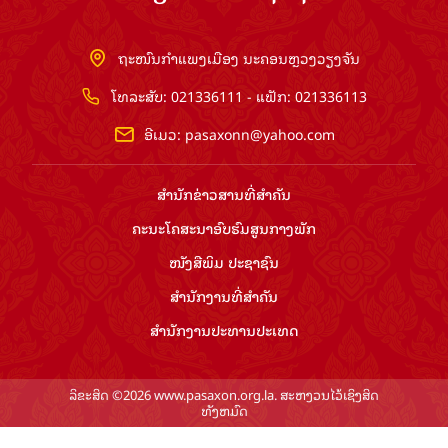
ຖະໜົນກຳແພງເມືອງ ນະຄອນຫຼວງວຽງຈັນ
ໂທລະສັບ: 021336111 - ແຟັກ: 021336113
ອີເມວ:
pasaxonn@yahoo.com
ສຳ​ນັກ​ຂ່າວ​ສານ​ທີ່​ສຳ​ຄັນ​
ຄະນະໂຄສະນາອົບຮົມ​ສູນ​ກາງ​ພັກ
ໜັງສືພິມ ປະ​ຊາ​ຊົນ
ສຳ​ນັກ​ງານ​ທີ່​ສຳ​ຄັນ
ສຳ​ນັກ​ງານ​ປະ​ທານ​ປະ​ເທດ
ລິຂະສິດ ©2026 www.pasaxon.org.la. ສະຫງວນໄວ້ເຊິງສິດ
ທັງຫມົດ