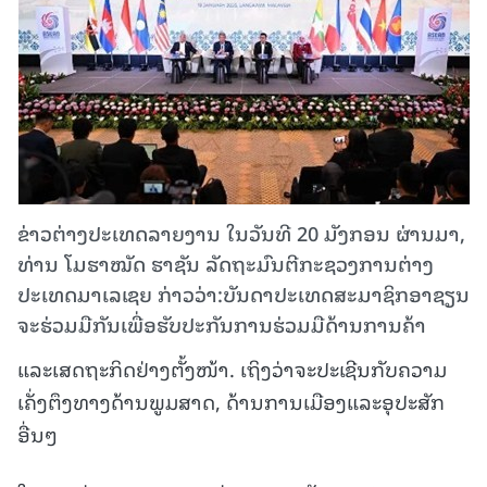
ຂ່າວຕ່າງປະເທດລາຍງານ ໃນວັນທີ 20 ມັງກອນ ຜ່ານມາ,
ທ່ານ ໂມຮາໝັດ ຮາຊັນ ລັດຖະມົນຕີກະຊວງການຕ່າງ
ປະເທດມາເລເຊຍ ກ່າວວ່າ:ບັນດາປະເທດສະມາຊິກອາຊຽນ
ຈະຮ່ວມມືກັນເພື່ອຮັບປະກັນການຮ່ວມມືດ້ານການຄ້າ
ແລະເສດຖະກິດຢ່າງຕັ້ງໜ້າ. ເຖິງວ່າຈະປະເຊີນກັບຄວາມ
ເຄັ່ງຕຶງທາງດ້ານພູມສາດ, ດ້ານການເມືອງແລະອຸປະສັກ
ອື່ນໆ