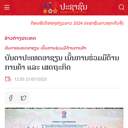
ຕ້ອນຮັບປີທ່ອງທ່ຽວລາວ 2024 ປະຊາຊົນລາວທຸກຄົນຈົ່ງພ້ອມເປັ
ຂ່າວຕ່າງປະເທດ
ບັນດາປະເທດອາຊຽນ ເນັ້ນການຮ່ວມມືດ້ານການຄ້າ
ບັນດາປະເທດອາຊຽນ ເນັ້ນການຮ່ວມມືດ້ານ
ການຄ້າ ແລະ ເສດຖະກິດ
12:05 21/01/2025