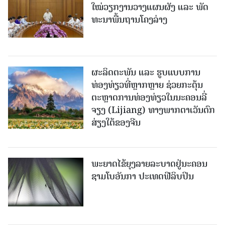
ໃໝ່​ວຽກ​ງານ​ວາງ​ແຜນ​ຜັງ ແລະ ​ພັດ​
ທະ​ນາ​ພື້ນ​ຖານ​ໂຄງ​ລ່າງ
ຜະລິດຕະພັນ ແລະ ຮູບແບບການ
ທ່ອງທ່ຽວທີ່ຫຼາກຫຼາຍ ຊ່ວຍກະຕຸ້ນ
ຕະຫຼາດການທ່ອງທ່ຽວໃນນະຄອນລີ່
ຈຽງ (Lijiang) ທາງພາກຕາເວັນຕົກ
ສ່ຽງໃຕ້ຂອງຈີນ
ພະຍາດໄຂ້ຍຸງລາຍລະບາດຢູ່ນະຄອນ
ຊາມໂບ​ອັນກາ ປະເທດຟີລິບປິນ