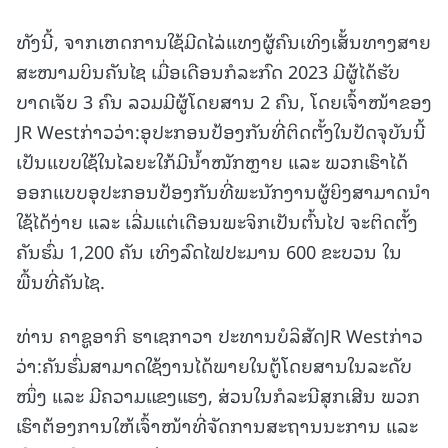
ທັງນີ້, ຈາກເຫດການໃຊ້ມີດໄລ່ແທງຜູ້ຄົນເທິງເສັ້ນທາງສາຍ
ສະໜາມບິນຄັນໄຊ ເມື່ອເດືອນກໍລະກົດ 2023 ມີຜູ້ໄດ້ຮັບ
ບາດເຈັບ 3 ຄົນ ລວມມີຜູ້ໂດຍສານ 2 ຄົນ, ໂດຍເຈົ້າໜ້າຂອງ
JR Westກ່າວວ່າ:ອຸປະກອນປ້ອງກັນທີ່ຕິດຕັ້ງໃນປັດຈຸບັນນີ້
ເປັນແບບໃຊ້ໃນໄລຍະໃກ້ມີນໍ້າໜັກຫຼາຍ ແລະ ພວກເຮົາໄດ້
ອອກແບບອຸປະກອນປ້ອງກັນທີ່ພະນັກງານຜູ້ຍິງສາມາດນຳ
ໃຊ້ໄດ້ງ່າຍ ແລະ ເລີ່ມແຕ່ເດືອນພະຈິກເປັນຕົ້ນໄປ ຈະຕິດຕັ້ງ
ຄັນຮົ່ມ 1,200 ຄັນ ເທິງລົດໄຟປະມານ 600 ຂະບວນ ໃນ
ພື້ນທີ່ຄັນໄຊ.
ທ່ານ ຄາຊູອາກິ ຮາເຊກາວາ ປະທານບໍລິສັດJR Westກ່າວ
ວ່າ:ຄັນຮົ່ມສາມາດໃຊ້ງານໄດ້ພາຍໃນຕູ້ໂດຍສານໃນລະດັບ
ໜຶ່ງ ແລະ ມີຄວາມແຂງແຮງ, ສ່ວນໃນກໍລະນີສຸກເສີນ ພວກ
ເຮົາຕ້ອງການໃຫ້ເຈົ້າໜ້າທີ່ຈັດການສະຖານນະການ ແລະ