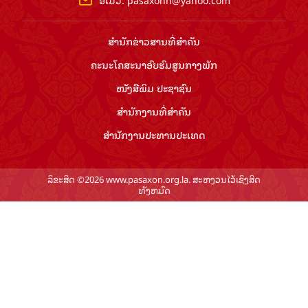
ສຳ​ນັກ​ຂ່າວ​ສານ​ທີ່​ສຳ​ຄັນ​
ຄະນະໂຄສະນາອົບຮົມ​ສູນ​ກາງ​ພັກ
ໜັງສືພິມ ປະ​ຊາ​ຊົນ
ສຳ​ນັກ​ງານ​ທີ່​ສຳ​ຄັນ
ສຳ​ນັກ​ງານ​ປະ​ທານ​ປະ​ເທດ
ລິຂະສິດ ©2026 www.pasaxon.org.la. ສະຫງວນໄວ້ເຊິງສິດ
ທັງຫມົດ