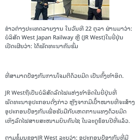
ຂ່າວຕ່າງປະເທດລາຍງານ ໃນວັນທີ 22 ຕຸລາ ຜ່ານມາວ່າ:
ບໍລິສັດ West Japan Railway ຫຼື (JR West)ໃນຍີ່ປຸ່ນ
ເປີດເຜີຍວ່າ: ໄດ້ພັດທະນາຄັນຮົ່ມ
ທີ່ສາມາດປ້ອງກັນການໂຈມຕີດ້ວຍມີດ ເປັນຄັ້ງທຳອິດ.
JR Westຖືເປັນບໍລິສັດລົດໄຟແຫ່ງທຳອິດໃນຍີ່ປຸ່ນທີ່
ພັດທະນາອຸປະກອນດັ່ງກ່າວ ຫຼັງຈາກມີເປົ້າໝາຍທີ່ຈະສ້າງ
ອຸປະກອນປ້ອງກັນເພື່ອຮັບມືກັບເຫດການແທງດ້ວຍມີດ
ເທິງລົດໄຟສາຍສະໜາມບິນຄັນໄຊ ໃນລະດູຮ້ອນປີທີ່ແລ້ວ.
ຕາມຂໍ້ມູນຂອງJR West ລະບຸວ່າ: ອຸປະກອນປ້ອງກັນທີ່ມີ