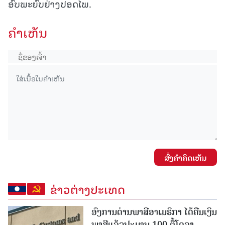
ອົບພະຍົບຢ່າງປອດໄພ.
ຄໍາເຫັນ
ສົ່ງຄໍາຄິດເຫັນ
ຂ່າວຕ່າງປະເທດ
ອົງການດ່ານພາສີອາເມຣິກາ ໄດ້ຄືນເງິນ
ພາສີແລ້ວປະມານ 100 ຕື້ໂດລາ