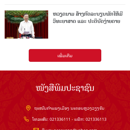
ຫວຽດນາມ ສ້າງກົດລະບຽບພັກໃຫ້ມີ
ວິທະຍາສາດ ແລະ ປະຕິບັດງ່າຍດາຍ
ເພີ່ມເຕີມ
ໜັງສືພິມປະຊາຊົນ
ຖະໜົນກຳແພງເມືອງ ນະຄອນຫຼວງວຽງຈັນ
ໂທລະສັບ: 021336111 - ແຟັກ: 021336113
ອີເມວ:
pasaxonn@yahoo.com