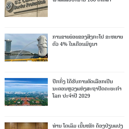
ການຂາຍຍ່ອຍຂອງສິງກະໂປ ຂະຫຍາຍ
ຕົວ 4% ໃນເດືອນມິຖຸນາ
ປັກກິ່ງ ໄດ້ຮັບການຄັດເລືອກເປັນ
ນະຄອນຫຼວງແຫ່ງສະຖາປັດຕະຍະກຳ
ໂລກ ປະຈຳປີ 2029
ທ່ານ ໂຕ​ເລິມ ເນັ້ນໜັກ ຕ້ອງ​ປ່ຽນ​ແປງ​