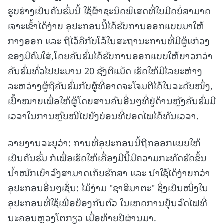
ຮູບຮ່າງເປັນຄັນຮົ່ມນີ້ ໃຊ້ຜ້າຊະນິດພິເສດທີ່ໃບມີດບໍ່ສາມາດ
ເຈາະເຂົ້າໄດ້ງ່າຍ ອຸປະກອນນີ້ໄດ້ຮັບການອອກແບບມາໃຫ້
ກາງອອກ ແລະ ຖືໄວ້ຄືກັບໂລ້ໃນສະຖານະການທີ່ມີຜູ້ແກ່ວງ
ຂອງມີຄົມໃສ່,ໂດຍຄັນຮົ່ມໄດ້ຮັບການອອກແບບໃຫ້ຍາວກວ່າ
ຄັນຮົ່ມທົ່ວໄປປະມານ 20 ຊັງຕີແມັດ ເຮັດໃຫ້ມີໄລຍະຫ່າງ
ລະຫວ່າງຜູ້ຖືຄັນຮົ່ມກັບຜູ້ທີ່ອາດຈະໂຈມຕີໄດ້ໃນລະດັບໜຶ່ງ,
ເປົ້າໝາຍເພື່ອໃຫ້ຜູ້ໂດຍສານຄົນອື່ນໆທີ່ຢູ່ດ້ານຫຼັງຄັນຮົ່ມມີ
ເວລາໃນການຫຼົບໜີໄປຍັງບ່ອນທີ່ປອດໄພໄດ້ທັນເວລາ.
ລາຍງານລະບຸວ່າ: ການທີ່ອຸປະກອນນີ້ຖືກອອກແບບໃຫ້
ເປັນຄັນຮົ່ມ ກໍເພື່ອເຮັດໃຫ້ເຄື່ອງມືນີ້ມີຄວາມກະທັດຮັດຂຶ້ນ
ນ້ຳໜັກເບົາລົງສາມາດເກັບຮັກສາ ແລະ ນຳໃຊ້ໄດ້ງ່າຍກວ່າ
ອຸປະກອນອື່ນໆເຊັ່ນ: ໄມ້ງ່າມ "ຊາສຶມາຕະ" ຊຶ່ງເປັນໜຶ່ງໃນ
ອຸປະກອນທີ່ໃຊ້ເພື່ອປ້ອງກັນຕົວ ໃນເຫດການປຸ້ນລົດໄຟທີ່
ນະຄອນຫຼວງໂຕກຽວ ເມື່ອທ້າຍປີຜ່ານມາ.