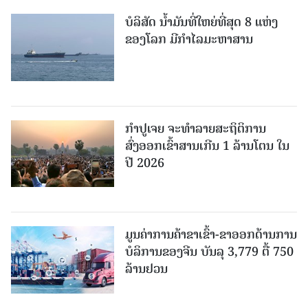
ບໍລິສັດ ນ້ຳມັນທີ່ໃຫຍ່ທີ່ສຸດ 8 ແຫ່ງ
ຂອງໂລກ ມີກຳໄລມະຫາສານ
ກຳປູເຈຍ ຈະທຳລາຍສະຖິຕິການ
ສົ່ງອອກເຂົ້າສານເກີນ 1 ລ້ານໂຕນ ໃນ
ປີ 2026
ມູນຄ່າການຄ້າຂາເຂົ້າ-ຂາອອກດ້ານການ
ບໍລິການຂອງຈີນ ບັນລຸ 3,779 ຕື້ 750
ລ້ານຢວນ