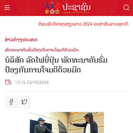
ຕ້ອນຮັບປີທ່ອງທ່ຽວລາວ 2024 ປະຊາຊົນລາວທຸກຄົນຈົ່ງພ້ອ
ຂ່າວຕ່າງປະເທດ
ພັດທະນາຄັນຮົ່ມປ້ອງກັນການໂຈມຕີດ້ວຍມີດ
ບໍລິສັດ ລົດໄຟຍີ່ປຸ່ນ ພັດທະນາຄັນຮົ່ມ
ປ້ອງກັນການໂຈມຕີດ້ວຍມີດ
13:15 23/10/2024