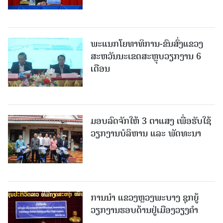
ພະແນກໂຍທາທິການ-ຂົນສົ່ງແຂວງ
ສະຫວັນນະເຂດສະຫຼຸບວຽກງານ 6
ເດືອນ
ມອບລົດຈັກໃຫ້ 3 ຕາແສງ ເພື່ອຮັບໃຊ້
ວຽກງານບໍລິຫານ ແລະ ພັດທະນາ
ການນຳ ແຂວງຫຼວງພະບາງ ຊຸກຍູ້
ວຽກງານຮອບດ້ານຢູ່ເມືອງວຽງຄໍາ