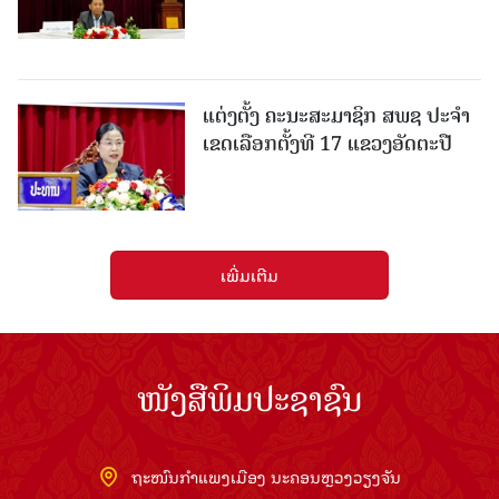
ແຕ່ງຕັ້ງ ຄະນະສະມາຊິກ ສພຊ ປະຈຳ
ເຂດເລືອກຕັ້ງທີ 17 ແຂວງອັດຕະປື
ເພີ່ມເຕີມ
ໜັງສືພິມປະຊາຊົນ
ຖະໜົນກຳແພງເມືອງ ນະຄອນຫຼວງວຽງຈັນ