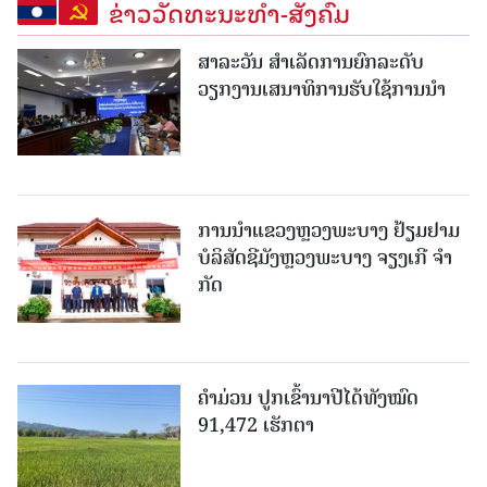
ຂ່າວວັດທະນະທຳ-ສັງຄົມ
ສາລະວັນ ສໍາເລັດການຍົກລະດັບ
ວຽກງານເສນາທິການຮັບໃຊ້ການນໍາ
ການນຳແຂວງຫຼວງພະບາງ ຢ້ຽມ​ຢາມ
ບໍ​ລິ​ສັດຊີມັງຫຼວງພະບາງ ຈຽງເກີ ຈໍາ
ກັດ
ຄໍາມ່ວນ ປູກເຂົ້ານາປີໄດ້ທັງໝົດ
91,472 ເຮັກຕາ