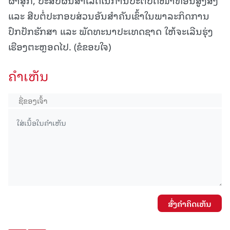
ແລະ ສືບຕໍ່ປະກອບສ່ວນອັນສຳຄັນເຂົ້າໃນພາລະກິດການ
ປົກປັກຮັກສາ ແລະ ພັດທະນາປະເທດຊາດ ໃຫ້ຈະເລີນຮຸ່ງ
ເຮືອງຕະຫຼອດໄປ. (ຂໍຂອບໃຈ)
ຄໍາເຫັນ
ສົ່ງຄໍາຄິດເຫັນ