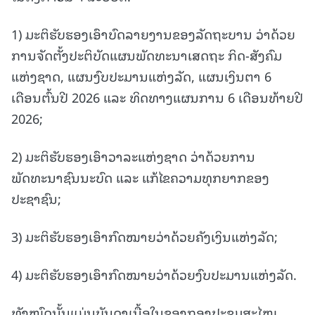
1) ມະຕິຮັບຮອງເອົາບົດລາຍງານຂອງລັດຖະບານ ວ່າດ້ວຍ
ການຈັດຕັ້ງປະຕິບັດແຜນພັດທະນາເສດຖະ ກິດ-ສັງຄົມ
ແຫ່ງຊາດ, ແຜນງົບປະມານແຫ່ງລັດ, ແຜນເງິນຕາ 6
ເດືອນຕົ້ນປີ 2026 ແລະ ທິດທາງແຜນການ 6 ເດືອນທ້າຍປີ
2026;
2) ມະຕິຮັບຮອງເອົາວາລະແຫ່ງຊາດ ວ່າດ້ວຍການ
ພັດທະນາຊົນນະບົດ ແລະ ແກ້ໄຂຄວາມທຸກຍາກຂອງ
ປະຊາຊົນ;
3) ມະຕິຮັບຮອງເອົາກົດໝາຍວ່າດ້ວຍຄັງເງິນແຫ່ງລັດ;
4) ມະຕິຮັບຮອງເອົາກົດໝາຍວ່າດ້ວຍງົບປະມານແຫ່ງລັດ.
ທັງໝົດນັ້ນແມ່ນບັນດາເນື້ອໃນຂອງກອງປະຊຸມສະໄໝ