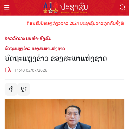
ຕ້ອນຮັບປີທ່ອງທ່ຽວລາວ 2024 ປະຊາຊົນລາວທຸກຄົນຈົ່ງພ້ອມເປັນເຈ
ຂ່າວວັດທະນະທຳ-ສັງຄົມ
ບົດຖະແຫຼງຂ່າວ ຂອງສະພາແຫ່ງຊາດ
ບົດຖະແຫຼງຂ່າວ ຂອງສະພາແຫ່ງຊາດ
11:40 03/07/2026