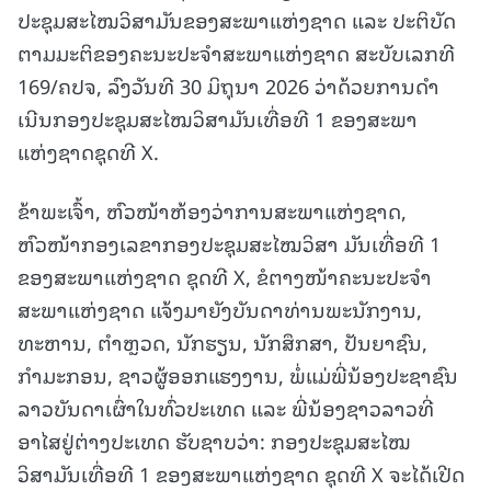
ປະຊຸມສະໄໝວິສາມັນຂອງສະພາແຫ່ງຊາດ ແລະ ປະຕິບັດ
ຕາມມະຕິຂອງຄະນະປະຈໍາສະພາແຫ່ງຊາດ ສະບັບເລກທີ
169/ຄປຈ, ລົງວັນທີ 30 ມິຖຸນາ 2026 ວ່າດ້ວຍການດໍາ
ເນີນກອງປະຊຸມສະໄໝວິສາມັນເທື່ອທີ 1 ຂອງສະພາ
ແຫ່ງຊາດຊຸດທີ X.
ຂ້າພະເຈົ້າ, ຫົວໜ້າຫ້ອງວ່າການສະພາແຫ່ງຊາດ,
ຫົວໜ້າກອງເລຂາກອງປະຊຸມສະໄໝວິສາ ມັນເທື່ອທີ 1
ຂອງສະພາແຫ່ງຊາດ ຊຸດທີ X, ຂໍຕາງໜ້າຄະນະປະຈໍາ
ສະພາແຫ່ງຊາດ ແຈ້ງມາຍັງບັນດາທ່ານພະນັກງານ,
ທະຫານ, ຕຳຫຼວດ, ນັກຮຽນ, ນັກສຶກສາ, ປັນຍາຊົນ,
ກຳມະກອນ, ຊາວຜູ້ອອກແຮງງານ, ພໍ່ແມ່ພີ່ນ້ອງປະຊາຊົນ
ລາວບັນດາເຜົ່າໃນທົ່ວປະເທດ ແລະ ພີ່ນ້ອງຊາວລາວທີ່
ອາໄສຢູ່ຕ່າງປະເທດ ຮັບຊາບວ່າ: ກອງປະຊຸມສະໄໝ
ວິສາມັນເທື່ອທີ 1 ຂອງສະພາແຫ່ງຊາດ ຊຸດທີ X ຈະໄດ້ເປີດ