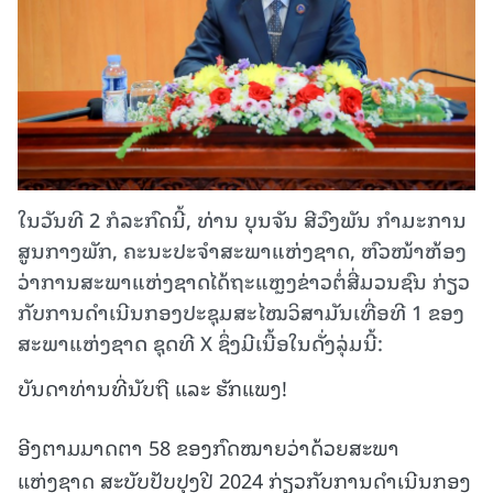
ໃນວັນທີ 2 ກໍລະກົດນີ້, ທ່ານ ບຸນຈັນ ສີວົງພັນ ກຳມະການ
ສູນກາງພັກ, ຄະນະປະຈໍາສະພາແຫ່ງຊາດ, ຫົວໜ້າຫ້ອງ
ວ່າການສະພາແຫ່ງຊາດໄດ້ຖະແຫຼງຂ່າວຕໍ່ສື່ມວນຊົນ ກ່ຽວ
ກັບການດໍາເນີນກອງປະຊຸມສະໄໝວິສາມັນເທື່ອທີ 1 ຂອງ
ສະພາແຫ່ງຊາດ ຊຸດທີ X ຊຶ່ງມີເນື້ອໃນດັ່ງລຸ່ມນີ້:
ບັນດາທ່ານທີ່ນັບຖື ແລະ ຮັກແພງ!
ອີງຕາມມາດຕາ 58 ຂອງກົດໝາຍວ່າດ້ວຍສະພາ
ແຫ່ງຊາດ ສະບັບປັບປຸງປີ 2024 ກ່ຽວກັບການດຳເນີນກອງ