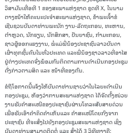
ວິສາມັນເທື່ອທີ 1 ຂອງສະພາແຫ່ງຊາດ ຊຸດທີ X, ໃນນາມ
ຕາງໜ້າໃຫ້ຄະນະປະຈໍາສະພາແຫ່ງຊາດ, ຂ້າພະເຈົ້າຂໍ
ເຊີນຊວນບັນດາທ່ານພະນັກ ງານ-ລັດຖະກອນ, ທະຫານ,
ຕຳຫຼວດ, ນັກຮຽນ, ນັກສຶກສາ, ປັນຍາຊົນ, ກຳມະກອນ,
ຊາວຜູ້ອອກແຮງງານ, ພໍ່ແມ່ພີ່ນ້ອງປະຊາຊົນລາວບັນດາ
ເຜົ່າທຸກຊັ້ນຄົນໃນທົ່ວປະເທດ ແລະພີ່ນ້ອງຊາວລາວທີ່ອາໄສ
ຢູ່ຕ່າງປະເທດຈົ່ງພ້ອມກັນຕິດຕາມການດໍາເນີນກອງປະຊຸມ
ດັ່ງກ່າວຕາມສິດ ແລະ ໜ້າທີ່ຂອງຕົນ.
ຂໍຖືໂອກາດນີ້ແຈ້ງໃຫ້ບັນດາທ່ານຊາບວ່າໃນໄລຍະດຳເນີນ
ກອງປະຊຸມ, ຫ້ອງວ່າການສະພາແຫ່ງຊາດ ໄດ້ຈັດຕັ້ງໜ່ວຍ
ງານຮັບຄຳສະເໜີຂອງປະຊາຊົນຜ່ານໂທລະສັບສາຍດ່ວນ
ເພື່ອຮັບເອົາຄຳຄິດຄຳເຫັນແລະ ຄໍາສະເໜີໂດຍກົງຈາກ
ປະຊາຊົນ ທີ່ຈະສົ່ງໄປຍັງກອງປະຊຸມສະພາແຫ່ງຊາດ ເຊິ່ງ
ບັນດາທ່ານສາມາດຕິດຕໍ່ ແລະ ສົ່ງໄດ້ 3 ວິທີທາງຄື: