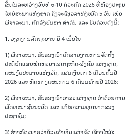
ຂຶ້ນໃນລະຫວ່າງວັນທີ 6-10 ກໍລະກົດ 2026 ທີ່ຫ້ອງປະຊຸມ
ໃຫຍ່ສະພາແຫ່ງຊາດ ຊຶ່ງຈະໃຊ້ເວລາທັງໝົດ 5 ວັນ ເພື່ອ
ພິຈາລະນາ, ຕົກລົງບັນຫາ ສໍາຄັນ ແລະ ຮີບດ່ວນດັ່ງນີ້:
1.
ວຽກງານລັດຖະບານ ມີ 4 ເນື້ອໃນ
1) ພິຈາລະນາ, ຮັບຮອງເອົາບົດລາຍງານການຈັດຕັ້ງ
ປະຕິບັດແຜນພັດທະນາເສດຖະກິດ-ສັງຄົມ ແຫ່ງຊາດ,
ແຜນງົບປະມານແຫ່ງລັດ, ແຜນເງິນຕາ 6 ເດືອນຕົ້ນປີ
2026 ແລະ ທິດທາງແຜນການ 6 ເດືອນທ້າຍປີ 2026;
2) ພິຈາລະນາ, ຮັບຮອງເອົາວາລະແຫ່ງຊາດ ວ່າດ້ວຍການ
ພັດທະນາຊົນນະບົດ ແລະ ແກ້ໄຂຄວາມທຸກຍາກຂອງ
ປະຊາຊົນ;
3) ຮ່າງກົດໝາຍວ່າດ້ວຍຄັງເງິນແຫ່ງລັດ (ສ້າງໃໝ່);