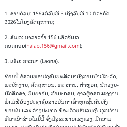
1. ສາຍດ່ວນ: 156ແຕ່ວັນທີ 3 ເຖິງວັນທີ 10 ກໍລະກົດ
2026ໃນໂມງລັດຖະການ;
2. ອີເມວ: ນາລາວຈໍ້າ 156 ແອັດຈີເມວ
ດອດຄອມ(
nalao.156@gmail.com
);
3. ແອັບ: ລາວນາ (Laona).
ທ້າຍນີ້ ຂໍອວຍພອນໄຊອັນປະເສີດມາຍັງການນຳພັກ-ລັດ,
ພະນັກງານ, ລັດຖະກອນ, ທະ ຫານ, ຕໍາຫຼວດ, ນັກຮຽນ-
ນັກສຶກສາ, ປັນຍາຊົນ, ກໍາມະກອນ, ຊາວຜູ້ອອກແຮງງານ,
ພໍ່ແມ່ພີ່ນ້ອງປະຊາຊົນລາວບັນດາເຜົ່າທຸກຊັ້ນຄົນທັງ
ພາຍໃນ ແລະ ຕ່າງປະເທດ ພ້ອມດ້ວຍສື່ມວນຊົນທຸກທ່ານ
ທີ່ມາເອົາຂ່າວໃນມື້ນີ້ ຈົ່ງມີສຸຂະພາບແຂງແຮງ, ມີຄວາມ
ຜາສຸກ, ປະສົບຜົນສຳເລັດໃນການປະຕິບັດໜ້າທີ່ອັນສູງສົ່ງ