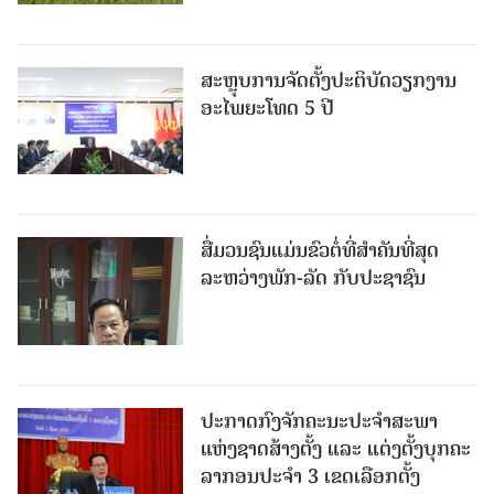
ສະຫຼຸບການຈັດຕັ້ງປະຕິບັດວຽກງານ
ອະໄພຍະໂທດ 5 ປີ
ສື່ມວນຊົນແມ່ນຂົວຕໍ່ທີ່ສໍາຄັນທີ່ສຸດ
ລະຫວ່າງພັກ-ລັດ ກັບປະຊາຊົນ
ປະກາດກົງຈັກຄະນະປະຈໍາສະພາ
ແຫ່ງຊາດສ້າງຕັ້ງ ແລະ ແຕ່ງຕັ້ງບຸກຄະ
ລາກອນປະຈໍາ 3 ເຂດເລືອກຕັ້ງ