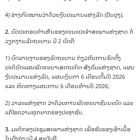
4) ຮ່າງກົດໝາຍວ່າດ້ວຍງົບປະມານແຫ່ງລັດ (ປັບປຸງ).
2.
ບົດປະກອບຄໍາເຫັນຂອງຄະນະປະຈຳສະພາແຫ່ງຊາດ ຕໍ່
ວຽກງານລັດຖະບານ ມີ 2 ບົດຄື:
1) ບົດລາຍງານຂອງລັດຖະບານ ກ່ຽວກັບການຈັດຕັ້ງ
ປະຕິບັດແຜນພັດທະນາເສດຖະກິດ-ສັງຄົມແຫ່ງຊາດ, ແຜນ
ງົບປະມານແຫ່ງລັດ, ແຜນເງິນຕາ 6 ເດືອນຕົ້ນປີ 2026
ແລະ ທິດທາງແຜນການ 6 ເດືອນທ້າຍປີ 2026;
2) ວາລະແຫ່ງຊາດ ວ່າດ້ວຍການພັດທະນາຊົນນະບົດ ແລະ
ແກ້ໄຂຄວາມທຸກຍາກຂອງປະຊາຊົນ.
3.
ມະຕິກອງປະຊຸມສະພາແຫ່ງຊາດ ເພື່ອຮັບຮອງເອົາເນື້ອ
ໃນດັ່ງກ່າວມີ 4 ສະບັບຄື: