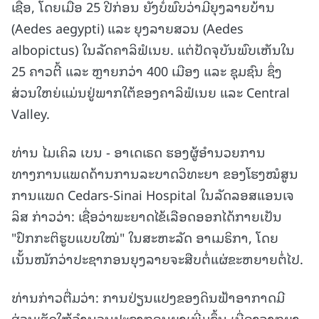
ເຊື້ອ, ໂດຍເມື່ອ 25 ປີກ່ອນ ຍັງບໍ່ພົບວ່າມີຍຸງລາຍບ້ານ
(Aedes aegypti) ແລະ ຍຸງລາຍສວນ (Aedes
albopictus) ໃນລັດຄາລິຟໍເນຍ. ແຕ່ປັດຈຸບັນພົບເຫັນໃນ
25 ຄາວຕີ້ ແລະ ຫຼາຍກວ່າ 400 ເມືອງ ແລະ ຊຸມຊົນ ຊຶ່ງ
ສ່ວນໃຫຍ່ແມ່ນຢູ່ພາກໃຕ້ຂອງຄາລິຟໍເນຍ ແລະ Central
Valley.
ທ່ານ ໄມເຄິລ ເບນ - ອາເດເຣດ ຮອງຜູ້ອໍານວຍການ
ທາງການແພດດ້ານການລະບາດວິທະຍາ ຂອງໂຮງໝໍສູນ
ການແພດ Cedars-Sinai Hospital ໃນລັດລອສແອນເຈ
ລິສ ກ່າວວ່າ: ເຊື່ອວ່າພະຍາດໄຂ້ເລືອດອອກໄດ້ກາຍເປັນ
"ປົກກະຕິຮູບແບບໃໝ່" ໃນສະຫະລັດ ອາເມຣິກາ, ໂດຍ
ເນັ້ນໜັກວ່າປະຊາກອນຍຸງລາຍຈະສືບຕໍ່ແຜ່ຂະຫຍາຍຕໍ່ໄປ.
ທ່ານກ່າວຕື່ມວ່າ: ການປ່ຽນແປງຂອງດິນຟ້າອາກາດມີ
ສ່ວນເຮັດໃຫ້ຈຳນວນປະຊາກອນຍຸງເພີ່ມຂຶ້ນ ເນື່ອງຈາກຍຸງ