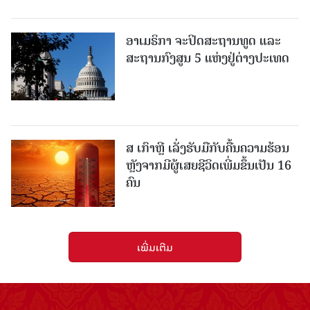
ອາເມຣິກາ ຈະປິດສະຖານທູດ ແ​ລະ
ສະຖານກົງສູນ 5 ແຫ່ງ​ຢູ່​ຕ່າງ​ປະ​ເທດ
ສ ເກົາຫຼີ ເລັ່ງຮັບມືກັບຄື້ນຄວາມຮ້ອນ
ຫຼັງຈາກມີຜູ້ເສຍຊີວິດເພີ່ມຂຶ້ນເປັນ 16
ຄົນ
ເພີ່ມເຕີມ