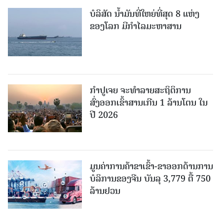
ບໍລິສັດ ນ້ຳມັນທີ່ໃຫຍ່ທີ່ສຸດ 8 ແຫ່ງ
ຂອງໂລກ ມີກຳໄລມະຫາສານ
ກຳປູເຈຍ ຈະທຳລາຍສະຖິຕິການ
ສົ່ງອອກເຂົ້າສານເກີນ 1 ລ້ານໂຕນ ໃນ
ປີ 2026
ມູນຄ່າການຄ້າຂາເຂົ້າ-ຂາອອກດ້ານການ
ບໍລິການຂອງຈີນ ບັນລຸ 3,779 ຕື້ 750
ລ້ານຢວນ