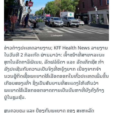
ຂ່າວຕ່າງປະເທດລາຍງານ; KFF Health News ລາຍງານ
ໃນວັນທີ 2 ກໍລະກົດ ຜ່ານມາວ່າ: ເຈົ້າໜ້າທີ່ສາທາລະນະ
ສຸກໃນລັດຄາລິຟໍເນຍ, ລັດຟລໍຣິດາ ແລະ ລັດເທັກຊັສ ກໍາ
ລັງປະເຊີນກັບຄວາມເປັນຈິງທີ່ຫຍຸ້ງຍາກ ເນື່ອງຈາກຈໍາ
ນວນຜູ້ຕິດເຊື້ອພະຍາດໄຂ້ເລືອດອອກໃນທົ່ວປະເທດເພີ່ມຂຶ້ນ
ເກືອບສອງເທົ່າ ຊຶ່ງເປັນສັນຍານທີ່ສະແດງໃຫ້ເຫັນວ່າ
ພະຍາດໄຂ້ເລືອກອອກອາດກາຍເປັນບັນຫາທີ່ຍັງຄົງຄ້າງ
ຢູ່ໃນຊຸມຊົນ.
ສູນຄວບຄຸມ ແລະ ປ້ອງກັນພະຍາດ ຂອງ ສະຫະລັດ