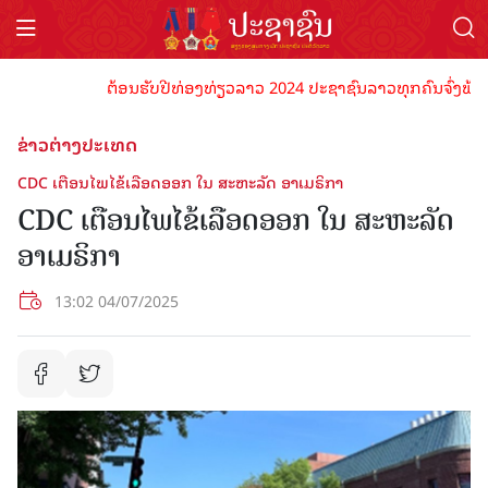
ຕ້ອນຮັບປີທ່ອງທ່ຽວລາວ 2024 ປະຊາຊົນລາວທຸກຄົນຈົ່ງພ້ອມເປັນ
ຂ່າວຕ່າງປະເທດ
CDC ເຕືອນໄພໄຂ້ເລືອດອອກ ໃນ ສະຫະລັດ ອາເມຣິກາ
CDC ເຕືອນໄພໄຂ້ເລືອດອອກ ໃນ ສະຫະລັດ
ອາເມຣິກາ
13:02 04/07/2025