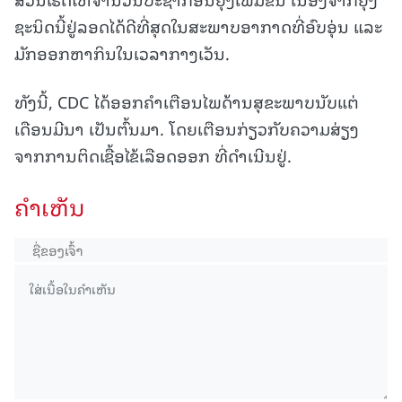
ຊະນິດນີ້ຢູ່ລອດໄດ້ດີທີ່ສຸດໃນສະພາບອາກາດທີ່ອົບອຸ່ນ ແລະ
ມັກອອກຫາກິນໃນເວລາກາງເວັນ.
ທັງນີ້, CDC ໄດ້ອອກຄຳເຕືອນໄພດ້ານສຸຂະພາບນັບແຕ່
ເດືອນມີນາ ເປັນຕົ້ນມາ. ໂດຍເຕືອນກ່ຽວກັບຄວາມສ່ຽງ
ຈາກການຕິດເຊື້ອໄຂ້ເລືອດອອກ ທີ່ດຳເນີນຢູ່.
ຄໍາເຫັນ