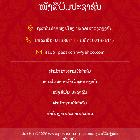
ໜັງສືພິມປະຊາຊົນ
ຖະໜົນກຳແພງເມືອງ ນະຄອນຫຼວງວຽງຈັນ
ໂທລະສັບ: 021336111 - ແຟັກ: 021336113
ອີເມວ:
pasaxonn@yahoo.com
ສຳ​ນັກ​ຂ່າວ​ສານ​ທີ່​ສຳ​ຄັນ​
ຄະນະໂຄສະນາອົບຮົມ​ສູນ​ກາງ​ພັກ
ໜັງສືພິມ ປະ​ຊາ​ຊົນ
ສຳ​ນັກ​ງານ​ທີ່​ສຳ​ຄັນ
ສຳ​ນັກ​ງານ​ປະ​ທານ​ປະ​ເທດ
ລິຂະສິດ ©2026 www.pasaxon.org.la. ສະຫງວນໄວ້ເຊິງສິດ
ທັງຫມົດ