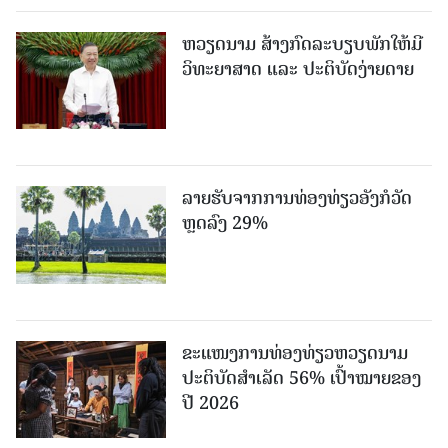
ຫວຽດນາມ ສ້າງກົດລະບຽບພັກໃຫ້ມີ
ວິທະຍາສາດ ແລະ ປະຕິບັດງ່າຍດາຍ
ລາຍຮັບຈາກການທ່ອງທ່ຽວອັງກໍວັດ
ຫຼດລົງ 29%
ຂະ​ແໜງ​ການ​ທ່ອງ​ທ່ຽວຫວຽດນາມ ​
ປະ​ຕິ​ບັດ​ສຳ​ເລັດ 56% ເປົ້າ​ໝາຍຂອງ
ປີ 2026