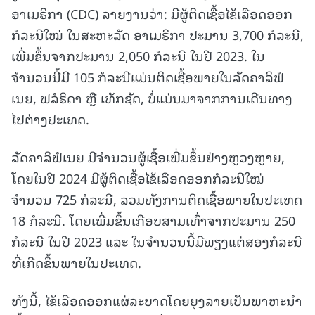
ອາເມຣິກາ (CDC) ລາຍງານວ່າ: ມີຜູ້ຕິດເຊື້ອໄຂ້ເລືອດອອກ
ກໍລະນີໃໝ່ ໃນສະຫະລັດ ອາເມຣິກາ ປະມານ 3,700 ກໍລະນີ,
ເພີ່ມຂຶ້ນຈາກປະມານ 2,050 ກໍລະນີ ໃນປີ 2023. ໃນ
ຈຳນວນນີ້ມີ 105 ກໍລະນີແມ່ນຕິດເຊື້ອພາຍໃນລັດຄາລິຟໍ
ເນຍ, ຟລໍຣິດາ ຫຼື ເທັກຊັດ, ບໍ່ແມ່ນມາຈາກການເດີນທາງ
ໄປຕ່າງປະເທດ.
ລັດຄາລິຟໍເນຍ ມີຈຳນວນຜູ້ເຊື້ອເພີ່ມຂຶ້ນຢ່າງຫຼວງຫຼາຍ,
ໂດຍໃນປີ 2024 ມີຜູ້ຕິດເຊື້ອໄຂ້ເລືອດອອກກໍລະນີໃໝ່
ຈຳນວນ 725 ກໍລະນີ, ລວມທັງການຕິດເຊື້ອພາຍໃນປະເທດ
18 ກໍລະນີ. ໂດຍເພີ່ມຂຶ້ນເກືອບສາມເທົ່າຈາກປະມານ 250
ກໍລະນີ ໃນປີ 2023 ແລະ ໃນຈໍານວນນີ້ມີພຽງແຕ່ສອງກໍລະນີ
ທີ່ເກີດຂຶ້ນພາຍໃນປະເທດ.
ທັງນີ້, ໄຂ້ເລືອດອອກແຜ່ລະບາດໂດຍຍຸງລາຍເປັນພາຫະນຳ