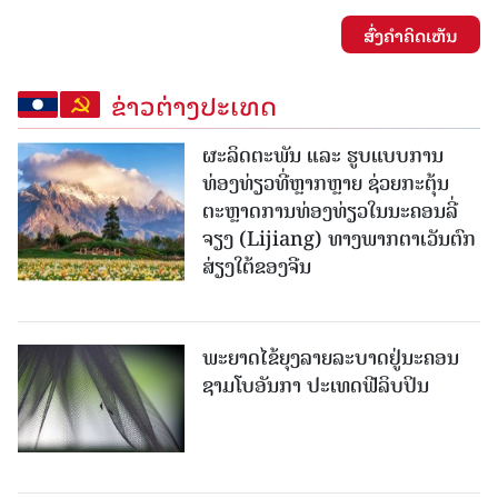
ສົ່ງຄໍາຄິດເຫັນ
ຂ່າວຕ່າງປະເທດ
ຜະລິດຕະພັນ ແລະ ຮູບແບບການ
ທ່ອງທ່ຽວທີ່ຫຼາກຫຼາຍ ຊ່ວຍກະຕຸ້ນ
ຕະຫຼາດການທ່ອງທ່ຽວໃນນະຄອນລີ່
ຈຽງ (Lijiang) ທາງພາກຕາເວັນຕົກ
ສ່ຽງໃຕ້ຂອງຈີນ
ພະຍາດໄຂ້ຍຸງລາຍລະບາດຢູ່ນະຄອນ
ຊາມໂບ​ອັນກາ ປະເທດຟີລິບປິນ