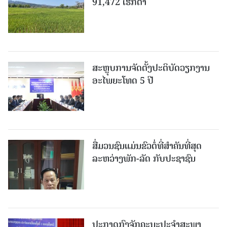
91,472 ເຮັກຕາ
ສະຫຼຸບການຈັດຕັ້ງປະຕິບັດວຽກງານ
ອະໄພຍະໂທດ 5 ປີ
ສື່ມວນຊົນແມ່ນຂົວຕໍ່ທີ່ສໍາຄັນທີ່ສຸດ
ລະຫວ່າງພັກ-ລັດ ກັບປະຊາຊົນ
ປະກາດກົງຈັກຄະນະປະຈໍາສະພາ