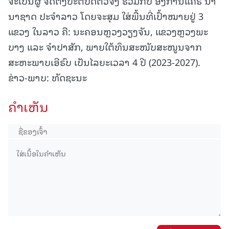
ຈະເປັນຜູ້ ຈັດຕັ້ງປະຕິບັດຕົວຈິງ ຮ່ວມກັບ ອົງການແຄຣ ນາ
ນາຊາດ ປະຈຳລາວ ໂດຍຈະສຸມ ໃສ່ພື້ນທີ່ເປົ້າໝາຍຢູ່ 3
ແຂວງ ໃນລາວ ຄື: ນະຄອນຫຼວງວຽງຈັນ, ແຂວງຫຼວງພະ
ບາງ ແລະ ຈຳປາສັກ, ພາຍໃຕ້ທຶນສະໜັບສະໜູນຈາກ
ສະຫະພາບເອີຣົບ ເປັນໄລຍະເວລາ 4 ປີ (2023-2027).
ຂ່າວ-ພາບ: ທັດຊະນະ
ຄໍາເຫັນ