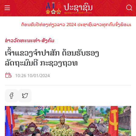
ຕ້ອນຮັບປີທ່ອງທ່ຽວລາວ 2024 ປະຊາຊົນລາວທຸກຄົນຈົ່ງພ້ອມເປັນເຈົ້
ຂ່າວວັດທະນະທຳ-ສັງຄົມ
ເຈົ້າແຂວງຈຳປາສັກ ຕ້ອນຮັບຮອງ
ລັດຖະມົນຕີ ກະຊວງຖວທ
10:26 10/01/2024