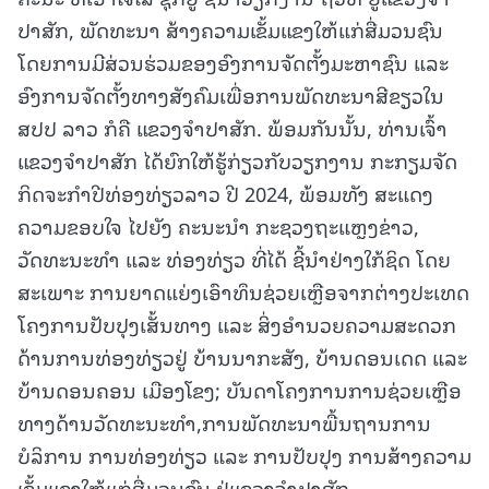
ປາສັກ, ພັດທະນາ ສ້າງຄວາມເຂັ້ມແຂງໃຫ້ແກ່ສື່ມວນຊົນ
ໂດຍການມີສ່ວນຮ່ວມຂອງອົງການຈັດຕັ້ງມະຫາຊົນ ແລະ
ອົງການຈັດຕັ້ງທາງສັງຄົມເພື່ອການພັດທະນາສີຂຽວໃນ
ສປປ ລາວ ກໍຄື ແຂວງຈຳປາສັກ. ພ້ອມກັນນັ້ນ, ທ່ານເຈົ້າ
ແຂວງຈຳປາສັກ ໄດ້ຍົກໃຫ້ຮູ້ກ່ຽວກັບວຽກງານ ກະກຽມຈັດ
ກິດຈະກຳປີທ່ອງທ່ຽວລາວ ປີ 2024, ພ້ອມທັງ ສະແດງ
ຄວາມຂອບໃຈ ໄປຍັງ ຄະນະນຳ ກະຊວງຖະແຫຼງຂ່າວ,
ວັດທະນະທຳ ແລະ ທ່ອງທ່ຽວ ທີ່ໄດ້ ຊີ້ນໍາຢ່າງໃກ້ຊິດ ໂດຍ
ສະເພາະ ການຍາດແຍ່ງເອົາທຶນຊ່ວຍເຫຼືອຈາກຕ່າງປະເທດ
ໂຄງການປັບປຸງເສັ້ນທາງ ແລະ ສິ່ງອໍານວຍຄວາມສະດວກ
ດ້ານການທ່ອງທ່ຽວຢູ່ ບ້ານນາກະສັງ, ບ້ານດອນເດດ ແລະ
ບ້ານດອນຄອນ ເມືອງໂຂງ; ບັນດາໂຄງການການຊ່ວຍເຫຼືອ
ທາງດ້ານວັດທະນະທຳ,ການພັດທະນາພື້ນຖານການ
ບໍລິການ ການທ່ອງທ່ຽວ ແລະ ການປັບປຸງ ການສ້າງຄວາມ
ເຂັ້ມແຂງໃຫ້ແກ່ສື່ມວນຊົນ ຢູ່ແຂວງຈຳປາສັກ.