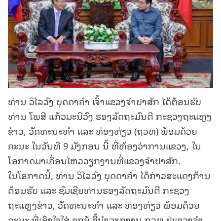
ທ່ານ ວິໄລວົງ ບຸດດາຄຳ ເຈົ້າແຂວງຈຳປາສັກ ໄດ້ຕ້ອນຮັບ
ທ່ານ ໂພສີ ແກ້ວມະນີວົງ ຮອງລັດຖະມົນຕີ ກະຊວງຖະແຫຼງ
ຂ່າວ, ວັດທະນະທຳ ແລະ ທ່ອງທ່ຽວ (ຖວທ) ພ້ອມດ້ວຍ
ຄະນະ ໃນວັນທີ 9 ມັງກອນ ນີ້ ທີ່ຫ້ອງວ່າການແຂວງ, ໃນ
ໂອກາດມາເຄື່ອນໄຫວວຽກງານທີ່ແຂວງຈຳປາສັກ.
ໃນໂອກາດນີ້, ທ່ານ ວິໄລວົງ ບຸດດາຄຳ ໄດ້ກ່າວສະແດງກ້ານ
ຕ້ອນຮັບ ແລະ ຊົມເຊີຍທ່ານຮອງລັດຖະມົນຕີ ກະຊວງ
ຖະແຫຼງຂ່າວ, ວັດທະນະທຳ ແລະ ທ່ອງທ່ຽວ ພ້ອມດ້ວຍ
ຄະນະ ທີ່ເອົາໃຈໃສ່ ຊຸກຍູ້ ຊີ້ນຳວຽກງານ ຖວທ ຢູ່ແຂວງຈຳ