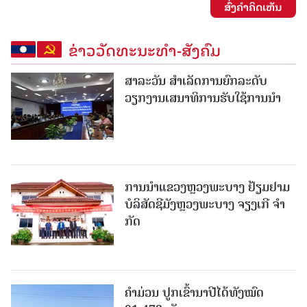
ສົ່ງຄໍາຄິດເຫັນ
ຂ່າວວັດທະນະທຳ-ສັງຄົມ
ສາລະວັນ ສໍາເລັດການຍົກລະດັບ
ວຽກງານເສນາທິການຮັບໃຊ້ການນໍາ
ການນຳແຂວງຫຼວງພະບາງ ຢ້ຽມ​ຢາມ
ບໍ​ລິ​ສັດຊີມັງຫຼວງພະບາງ ຈຽງເກີ ຈໍາ
ກັດ
ຄໍາມ່ວນ ປູກເຂົ້ານາປີໄດ້ທັງໝົດ