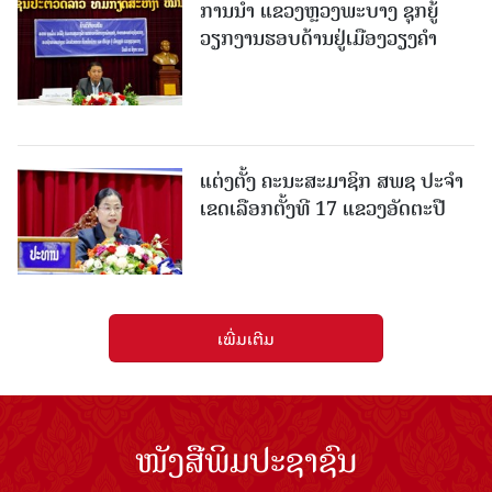
ການນຳ ແຂວງຫຼວງພະບາງ ຊຸກຍູ້
ວຽກງານຮອບດ້ານຢູ່ເມືອງວຽງຄໍາ
ແຕ່ງຕັ້ງ ຄະນະສະມາຊິກ ສພຊ ປະຈຳ
ເຂດເລືອກຕັ້ງທີ 17 ແຂວງອັດຕະປື
ເພີ່ມເຕີມ
ໜັງສືພິມປະຊາຊົນ