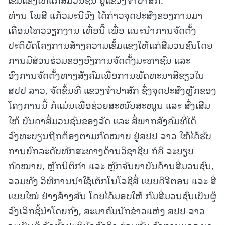
ທ່ານ ໂພສີ ແກ້ວມະນີວົງ ໄດ້ກ່າວຈຸດປະສົງຂອງການມາ
ເຄື່ອນໄຫວວຽກງານ ເທື່ອນີ້ ເພື່ອ ແນະນໍາການຈັດຕັ້ງ
ປະຕິບັດໂຄງການສ້າງຄວາມເຂັ້ມແຂງໃຫ້ແກ່ສື່ມວນຊົນໂດຍ
ການມີສ່ວນຮ່ວມຂອງອົງການຈັດຕັ້ງມະຫາຊົນ ແລະ
ອົງການຈັດຕັ້ງທາງສັງຄົມເພື່ອການພັດທະນາສີຂຽວໃນ
ສປປ ລາວ, ຈັດຂຶ້ນທີ່ ແຂວງຈຳປາສັກ ຊຶ່ງຈຸດປະສົງຫຼັກຂອງ
ໂຄງການນີ້ ກໍແມ່ນເພື່ອຊ່ວຍສະໜັບສະໜູນ ແລະ ສົ່ງເສີມ
ໃຫ້ ບັນດາສື່ມວນຊົນຂອງລັດ ແລະ ສື່ພາກສັງຄົມທີ່ໄດ້
ລົງທະບຽນຖືກຕ້ອງຕາມກົດໝາຍ ຢູ່ສປປ ລາວ ໃຫ້ໄດ້ຮັບ
ການຍົກລະດັບທັກສະທາງດ້ານວິຊາຊີບ ກໍຄື ລະບຽບ
ກົດໝາຍ, ຫຼັກນິຕິກຳ ແລະ ຫຼັກຈັນຍາບັນດ້ານສື່ມວນຊົນ,
ລວມທັງ ວິທີການນໍາໃຊ້ເຕັກໂນໂລຊີສື່ ແບບດີຈີຕອນ ແລະ ສື່
ແບບໃໝ່ ຢ່າງສ້າງສັນ ໂດຍໄດ້ມອບໃຫ້ ກົມສື່ມວນຊົນເປັນຜູ້
ລົງເລິກຊີ້ນໍາໂດຍກົງ, ສະມາຄົມນັກຂ່າວແຫ່ງ ສປປ ລາວ