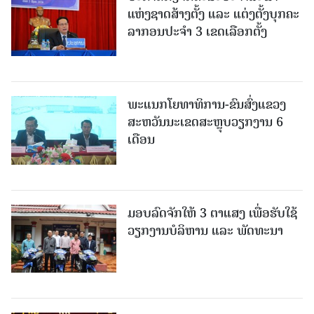
ແຫ່ງຊາດສ້າງຕັ້ງ ແລະ ແຕ່ງຕັ້ງບຸກຄະ
ລາກອນປະຈໍາ 3 ເຂດເລືອກຕັ້ງ
ພະແນກໂຍທາທິການ-ຂົນສົ່ງແຂວງ
ສະຫວັນນະເຂດສະຫຼຸບວຽກງານ 6
ເດືອນ
ມອບລົດຈັກໃຫ້ 3 ຕາແສງ ເພື່ອຮັບໃຊ້
ວຽກງານບໍລິຫານ ແລະ ພັດທະນາ