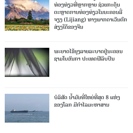
ທ່ອງທ່ຽວທີ່ຫຼາກຫຼາຍ ຊ່ວຍກະຕຸ້ນ
ຕະຫຼາດການທ່ອງທ່ຽວໃນນະຄອນລີ່
ຈຽງ (Lijiang) ທາງພາກຕາເວັນຕົກ
ສ່ຽງໃຕ້ຂອງຈີນ
ພະຍາດໄຂ້ຍຸງລາຍລະບາດຢູ່ນະຄອນ
ຊາມໂບ​ອັນກາ ປະເທດຟີລິບປິນ
ບໍລິສັດ ນ້ຳມັນທີ່ໃຫຍ່ທີ່ສຸດ 8 ແຫ່ງ
ຂອງໂລກ ມີກຳໄລມະຫາສານ