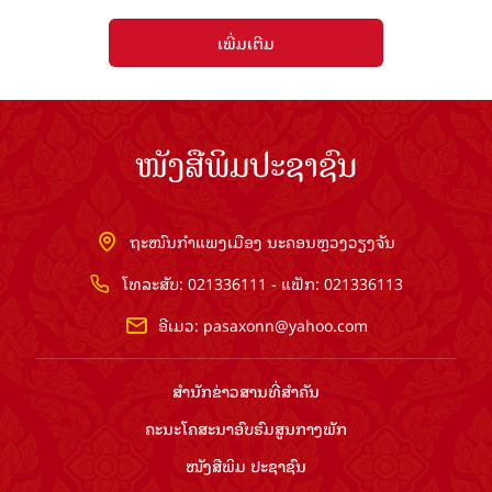
ເພີ່ມເຕີມ
ໜັງສືພິມປະຊາຊົນ
ຖະໜົນກຳແພງເມືອງ ນະຄອນຫຼວງວຽງຈັນ
ໂທລະສັບ: 021336111 - ແຟັກ: 021336113
ອີເມວ:
pasaxonn@yahoo.com
ສຳ​ນັກ​ຂ່າວ​ສານ​ທີ່​ສຳ​ຄັນ​
ຄະນະໂຄສະນາອົບຮົມ​ສູນ​ກາງ​ພັກ
ໜັງສືພິມ ປະ​ຊາ​ຊົນ