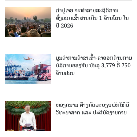
ກຳປູເຈຍ ຈະທຳລາຍສະຖິຕິການ
ສົ່ງອອກເຂົ້າສານເກີນ 1 ລ້ານໂຕນ ໃນ
ປີ 2026
ມູນຄ່າການຄ້າຂາເຂົ້າ-ຂາອອກດ້ານການ
ບໍລິການຂອງຈີນ ບັນລຸ 3,779 ຕື້ 750
ລ້ານຢວນ
ຫວຽດນາມ ສ້າງກົດລະບຽບພັກໃຫ້ມີ
ວິທະຍາສາດ ແລະ ປະຕິບັດງ່າຍດາຍ