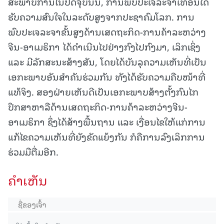
ສະພາບການໃນປັດຈຸບັນນີ້, ການພົບປະເຈລະຈາເທື່ອນີ້ໄດ້
ຮັບຄວາມສົນໃຈໃນລະດັບສູງຈາກປະຊາຄົມໂລກ. ການ
ພົບປະເຈລະຈາຂັ້ນສູງດ້ານເສດຖະກິດ-ການຄ້າລະຫວ່າງ
ຈີນ-ອາເມຣິກາ ໄດ້ດໍາເນີນໄປຢ່າງກົງໄປກົງມາ, ເລິກເຊິ່ງ
ແລະ ມີລັກສະນະສ້າງສັນ, ໂດຍໄດ້ບັນລຸຄວາມເຫັນທີ່ເປັນ
ເອກະພາບອັນສໍາຄັນຮ່ວມກັນ ທັງໄດ້ຮັບຄວາມຄືບໜ້າທີ່
ແທ້ຈິງ. ສອງຝ່າຍເຫັນດີເປັນເອກະພາບສ້າງຕັ້ງກົນໄກ
ປຶກສາຫາລືດ້ານເສດຖະກິດ-ການຄ້າລະຫວ່າງຈີນ-
ອາເມຣິກາ ຊຶ່ງໄດ້ສ້າງພື້ນຖານ ແລະ ເງື່ອນໄຂໃຫ້ແກ່ການ
ແກ້ໄຂຄວາມເຫັນທີ່ຍັງຂັດແຍ້ງກັນ ກໍຄືການລົງເລິກການ
ຮ່ວມມືຕື່ມອີກ.
ຄໍາເຫັນ