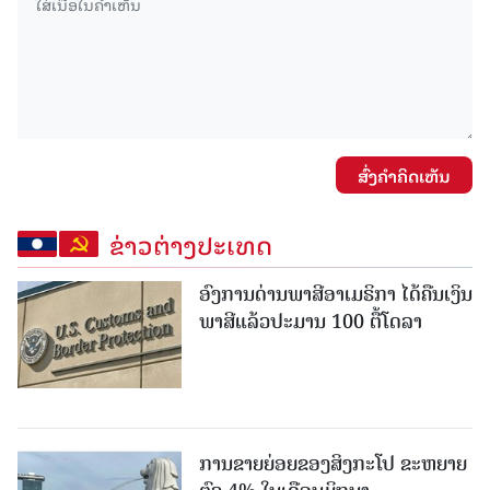
ສົ່ງຄໍາຄິດເຫັນ
ຂ່າວຕ່າງປະເທດ
ອົງການດ່ານພາສີອາເມຣິກາ ໄດ້ຄືນເງິນ
ພາສີແລ້ວປະມານ 100 ຕື້ໂດລາ
ການຂາຍຍ່ອຍຂອງສິງກະໂປ ຂະຫຍາຍ