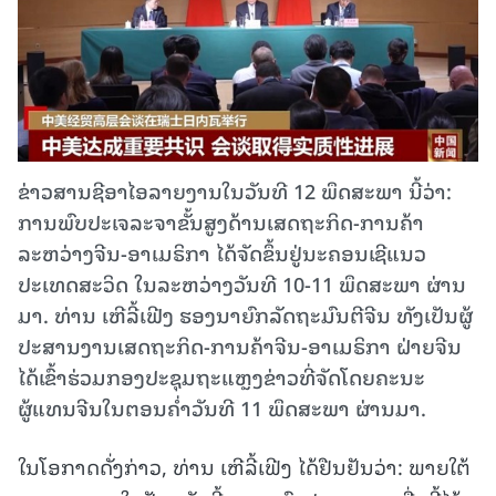
ຂ່າວສານຊີອາໄອລາຍງານໃນວັນທີ 12 ພຶດສະພາ ນີ້ວ່າ:
ການພົບປະເຈລະຈາຂັ້ນສູງດ້ານເສດຖະກິດ-ການຄ້າ
ລະຫວ່າງຈີນ-ອາເມຣິກາ ໄດ້ຈັດຂຶ້ນຢູ່ນະຄອນເຊີແນວ
ປະເທດສະວິດ ໃນລະຫວ່າງວັນທີ 10-11 ພຶດສະພາ ຜ່ານ
ມາ. ທ່ານ ເຫີລີ້ເຟີງ ຮອງນາຍົກລັດຖະມົນຕີຈີນ ທັງເປັນຜູ້
ປະສານງານເສດຖະກິດ-ການຄ້າຈີນ-ອາເມຣິກາ ຝ່າຍຈີນ
ໄດ້ເຂົ້າຮ່ວມກອງປະຊຸມຖະແຫຼງຂ່າວທີ່ຈັດໂດຍຄະນະ
ຜູ້ແທນຈີນໃນຕອນຄໍ່າວັນທີ 11 ພຶດສະພາ ຜ່ານມາ.
ໃນໂອກາດດັ່ງກ່າວ, ທ່ານ ເຫີລີ້ເຟີງ ໄດ້ຢືນຢັນວ່າ: ພາຍໃຕ້