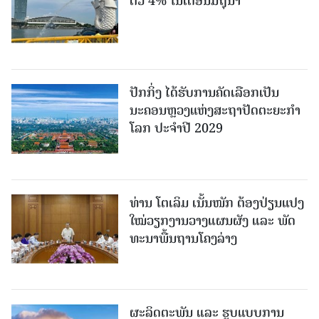
ຕົວ 4% ໃນເດືອນມິຖຸນາ
ປັກກິ່ງ ໄດ້ຮັບການຄັດເລືອກເປັນ
ນະຄອນຫຼວງແຫ່ງສະຖາປັດຕະຍະກຳ
ໂລກ ປະຈຳປີ 2029
ທ່ານ ໂຕ​ເລິມ ເນັ້ນໜັກ ຕ້ອງ​ປ່ຽນ​ແປງ​
ໃໝ່​ວຽກ​ງານ​ວາງ​ແຜນ​ຜັງ ແລະ ​ພັດ​
ທະ​ນາ​ພື້ນ​ຖານ​ໂຄງ​ລ່າງ
ຜະລິດຕະພັນ ແລະ ຮູບແບບການ