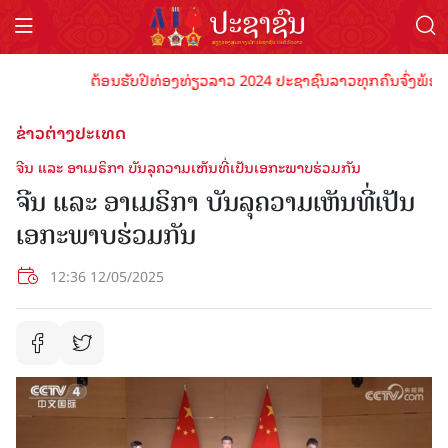
ຕ້ອນຮັບປີທ່ອງທ່ຽວລາວ 2024 ປະຊາຊົນລາວທຸກຄົນຈົ່ງພ້ອມເປັນເ
ຂ່າວຕ່າງປະເທດ
ຈີນ ແລະ ອາເມຣິກາ ບັນລຸຄວາມເຫັນທີ່ເປັນເອກະພາບຮ່ວມກັນ
ຈີນ ແລະ ອາເມຣິກາ ບັນລຸຄວາມເຫັນທີ່ເປັນ
ເອກະພາບຮ່ວມກັນ
12:36 12/05/2025