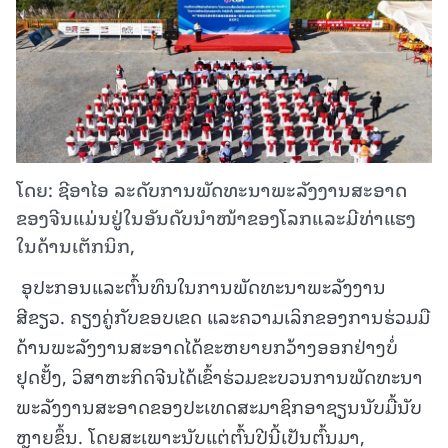
ໂດຍ: ຊີອາໄອ ລະດັບການພັດທະນາພະລັງງານສະອາດ
ຂອງຈີນແມ່ນຢູ່ໃນອັນດັບນຳໜ້າຂອງໂລກແລະມີທ່າແຮງ
ໃນດ້ານເຕັກນິກ,
ອຸປະກອນແລະຕົ້ນທຶນໃນການພັດທະນາພະລັງງານ
ສີຂຽວ. ຄຽງຄູ່ກັບຂອບເຂດ ແລະຄວາມເລິກຂອງການຮ່ວມມື
ດ້ານພະລັງງານສະອາດໄດ້ຂະຫຍາຍກວ້າງອອກຢ່າງບໍ່
ຢຸດຢັ້ງ, ວິສາຫະກິດຈີນໄດ້ເຂົ້າຮ່ວມຂະບວນການພັດທະນາ
ພະລັງງານສະອາດຂອງປະເທດສະມາຊິກອາຊຽນນັບມື້ນັບ
ຫຼາຍຂຶ້ນ. ໂດຍສະເພາະນັບແຕ່ຕົ້ນປີນີ້ເປັນຕົ້ນມາ,