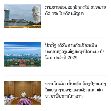
ການຂາຍຍ່ອຍຂອງສິງກະໂປ ຂະຫຍາຍ
ຕົວ 4% ໃນເດືອນມິຖຸນາ
ປັກກິ່ງ ໄດ້ຮັບການຄັດເລືອກເປັນ
ນະຄອນຫຼວງແຫ່ງສະຖາປັດຕະຍະກຳ
ໂລກ ປະຈຳປີ 2029
ທ່ານ ໂຕ​ເລິມ ເນັ້ນໜັກ ຕ້ອງ​ປ່ຽນ​ແປງ​
ໃໝ່​ວຽກ​ງານ​ວາງ​ແຜນ​ຜັງ ແລະ ​ພັດ​
ທະ​ນາ​ພື້ນ​ຖານ​ໂຄງ​ລ່າງ