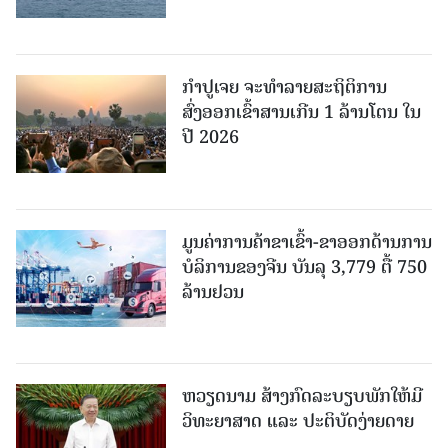
ກຳປູເຈຍ ຈະທຳລາຍສະຖິຕິການ
ສົ່ງອອກເຂົ້າສານເກີນ 1 ລ້ານໂຕນ ໃນ
ປີ 2026
ມູນຄ່າການຄ້າຂາເຂົ້າ-ຂາອອກດ້ານການ
ບໍລິການຂອງຈີນ ບັນລຸ 3,779 ຕື້ 750
ລ້ານຢວນ
ຫວຽດນາມ ສ້າງກົດລະບຽບພັກໃຫ້ມີ
ວິທະຍາສາດ ແລະ ປະຕິບັດງ່າຍດາຍ