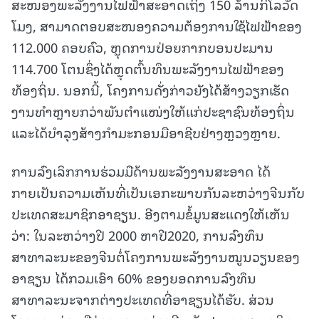
ສະໜອງພະລັງງານໄຟຟ້າສະອາດເຖິງ 150 ລ້ານກິໂລວັດ
ໂມງ, ສາມາດຕອບສະໜອງຄວາມຕ້ອງການໃຊ້ໄຟຟ້າຂອງ
112.000 ຄອບຄົວ, ຫຼຸດການປ່ອຍກາກບອນປະມານ
114.700 ໂຕນຊຶ່ງໄດ້ຫຼຸດຕົ້ນທຶນພະລັງງານໄຟຟ້າຂອງ
ທ້ອງຖິ່ນ. ນອກນີ້, ໂຄງການດັ່ງກ່າວຍັງໄດ້ສ້າງວຽກເຮັດ
ງານທຳຫຼາຍກວ່າພັນຕຳແໜ່ງໃຫ້ແກ່ປະຊາຊົນທ້ອງຖິ່ນ
ແລະໄດ້ບຳລຸງສ້າງກຳມະກອນມືອາຊີບຢ່າງຫຼວງຫຼາຍ.
ການລົງເລິກການຮ່ວມມືດ້ານພະລັງງານສະອາດ ໄດ້
ກາຍເປັນຄວາມເຫັນທີ່ເປັນເອກະພາບກັນລະຫວ່າງຈີນກັບ
ປະເທດສະມາຊິກອາຊຽນ. ອີງຕາມຂໍ້ມູນສະແດງໃຫ້ເຫັນ
ວ່າ: ໃນລະຫວ່າງປີ 2000 ຫາປີ2020, ການລົງທຶນ
ສາທາລະນະຂອງຈີນຕໍ່ໂຄງການພະລັງງານໝູນວຽນຂອງ
ອາຊຽນ ໄດ້ກວມເອົາ 60% ຂອງຍອດການລົງທຶນ
ສາທາລະນະຈາກຕ່າງປະເທດທີ່ອາຊຽນໄດ້ຮັບ. ສ່ວນ