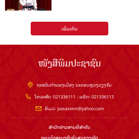
ເພີ່ມເຕີມ
ໜັງສືພິມປະຊາຊົນ
ຖະໜົນກຳແພງເມືອງ ນະຄອນຫຼວງວຽງຈັນ
ໂທລະສັບ: 021336111 - ແຟັກ: 021336113
ອີເມວ:
pasaxonn@yahoo.com
ສຳ​ນັກ​ຂ່າວ​ສານ​ທີ່​ສຳ​ຄັນ​
ຄະນະໂຄສະນາອົບຮົມ​ສູນ​ກາງ​ພັກ