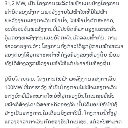
31,2 MW, ເປັນໂຄງການຜະລິດໄຟຟ້າແບບຢ່າງໂຄງການ
ທຳອິດຂອງອົງການພະລັງງານໄຟຟ້າໄທທີ່ມີໄຟຟ້າ
ພະລັງງານແສງຕາເວັນໜ້ານ້ຳ, ໄຟຟ້ານ້ຳຕົກສະອາດ,
ລະບົບສະສົມພະລັງງານທີ່ມີປະສິດທິພາບສູງແລະລະບົບ
ຄຸ້ມຄອງພະລັງງານແບບອັດຕະໂນມັດລວມເຂົ້າກັນ. ຕາມ
ຂ່າວລາຍງານວ່າ: ໂຄງການດັ່ງກ່າວໄດ້ຊຸກຍູ້ການພັດທະນາ
ຂອງຕ່ອງໂສ້ອຸດສາຫະກຳທີ່ກ່ຽວຂ້ອງຂອງທ້ອງຖິ່ນ ພ້ອມ
ທັງໄດ້ສ້າງວຽກເຮັດງານທຳໃຫ້ແກ່ປະຊາຊົນທ້ອງຖິ່ນ.
ຢູ່ອິນໂດເນເຊຍ, ໂຄງການໄຟຟ້າພະລັງງານແສງຕາເວັນ
100MW ທີ່ກາຣາວັງ ທີ່ເປັນໂຄງການໄຟຟ້າແສງຕາເວັນ
ທາງບົກທີ່ມີຂະໜາດໃຫຍ່ທີ່ສຸດຂອງອິນໂດເນເຊຍທີ່ຮັບ
ເໝົາກໍ່ສ້າງໂດຍວິສາຫະກິດຂອງຈີນນັ້ນໄດ້ມອບໃຫ້ນຳໃຊ້
ຢ່າງເປັນທາງການໃນເດືອນສິງຫາປີນີ້. ໂຄງການນີ້ຕັ້ງຢູ່
ແຂວງຈາວາຕາເວັນຕົກຂອງອິນໂດເນເຊຍ, ແຕ່ລະປີສາມາດ