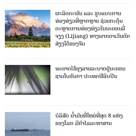
ຜະລິດຕະພັນ ແລະ ຮູບແບບການ
ທ່ອງທ່ຽວທີ່ຫຼາກຫຼາຍ ຊ່ວຍກະຕຸ້ນ
ຕະຫຼາດການທ່ອງທ່ຽວໃນນະຄອນລີ່
ຈຽງ (Lijiang) ທາງພາກຕາເວັນຕົກ
ສ່ຽງໃຕ້ຂອງຈີນ
ພະຍາດໄຂ້ຍຸງລາຍລະບາດຢູ່ນະຄອນ
ຊາມໂບ​ອັນກາ ປະເທດຟີລິບປິນ
ບໍລິສັດ ນ້ຳມັນທີ່ໃຫຍ່ທີ່ສຸດ 8 ແຫ່ງ
ຂອງໂລກ ມີກຳໄລມະຫາສານ