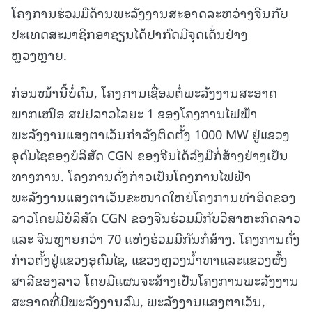
ໂຄງການຮ່ວມມືດ້ານພະລັງງານສະອາດລະຫວ່າງຈີນກັບ
ປະເທດສະມາຊິກອາຊຽນໄດ້ປາກົດມີຈຸດເດັ່ນຢ່າງ
ຫຼວງຫຼາຍ.
ກ່ອນໜ້ານີ້ບໍ່ດົນ, ໂຄງການເຊື່ອມຕໍ່ພະລັງງານສະອາດ
ພາກເໜືອ ສປປລາວໄລຍະ 1 ຂອງໂຄງການໄຟຟ້າ
ພະລັງງານແສງຕາເວັນກຳລັງຕິດຕັ້ງ 1000 MW ຢູ່ແຂວງ
ອຸດົມໄຊຂອງບໍລິສັດ CGN ຂອງຈີນໄດ້ລົງມືກໍ່ສ້າງຢ່າງເປັນ
ທາງການ. ໂຄງການດັ່ງກ່າວເປັນໂຄງການໄຟຟ້າ
ພະລັງງານແສງຕາເວັນຂະໜາດໃຫຍ່ໂຄງການທຳອິດຂອງ
ລາວໂດຍມີບໍລິສັດ CGN ຂອງຈີນຮ່ວມມືກັບວິສາຫະກິດລາວ
ແລະ ຈີນຫຼາຍກວ່າ 70 ແຫ່ງຮ່ວມມືກັນກໍ່ສ້າງ. ໂຄງການດັ່ງ
ກ່າວຕັ້ງຢູ່ແຂວງອຸດົມໄຊ, ແຂວງຫຼວງນ້ຳທາແລະແຂວງຜົ້ງ
ສາລີຂອງລາວ ໂດຍມີແຜນຈະສ້າງເປັນໂຄງການພະລັງງານ
ສະອາດທີ່ມີພະລັງງານລົມ, ພະລັງງານແສງຕາເວັນ,