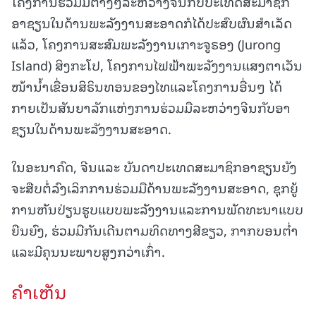
ໂຄງການຮ່ວມມືຕ່າງໆລະຫວ່າງຈີນກັບປະເທດສະມາຊິກ
ອາຊຽນໃນດ້ານພະລັງງານສະອາດກໍໄດ້ປະສົບຜົນສຳເລັດ
ແລ້ວ, ໂຄງການສະສົມພະລັງງານເກາະຈູຣອງ (Jurong
Island) ສິງກະໂປ, ໂຄງການໄຟຟ້າພະລັງງານແສງຕາເວັນ
ໜ້ານ້ຳເຂື່ອນສິຣິນທອນຂອງໄທແລະໂຄງການອື່ນໆ ໄດ້
ກາຍເປັນສັນຍາລັກແຫ່ງການຮ່ວມມືລະຫວ່າງຈີນກັບອາ
ຊຽນໃນດ້ານພະລັງງານສະອາດ.
ໃນອະນາຄົດ, ຈີນແລະ ບັນດາປະເທດສະມາຊິກອາຊຽນຍັງ
ຈະສືບຕໍ່ລົງເລິກການຮ່ວມມືດ້ານພະລັງງານສະອາດ, ຊຸກຍູ້
ການຫັນປ່ຽນຮູບແບບພະລັງງານແລະການພັດທະນາແບບ
ຍືນຍົງ, ຮ່ວມມືກັນເດີນຕາມທິດທາງສີຂຽວ, ກາກບອນຕ່ຳ
ແລະມີຄຸນນະພາບສູງກວ່າເກົ່າ.
ຄໍາເຫັນ