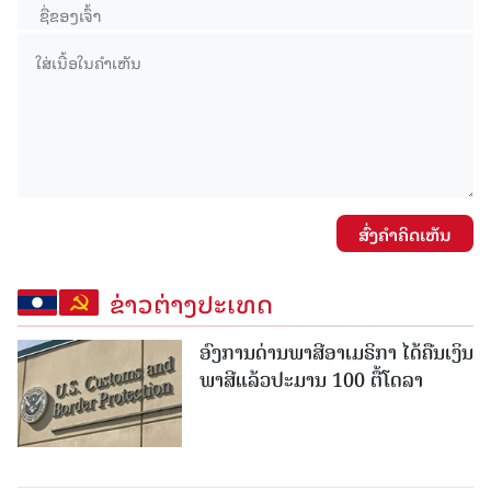
ສົ່ງຄໍາຄິດເຫັນ
ຂ່າວຕ່າງປະເທດ
ອົງການດ່ານພາສີອາເມຣິກາ ໄດ້ຄືນເງິນ
ພາສີແລ້ວປະມານ 100 ຕື້ໂດລາ