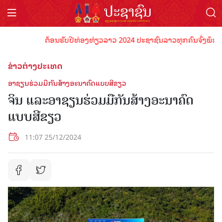
ຕ້ອນຮັບປີທ່ອງທ່ຽວລາວ 2024 ປະຊາຊົນລາວທຸກຄົນຈົ່ງພ້ອມເປັນເຈ
ຂ່າວຕ່າງປະເທດ
ອາຊຽນຮ່ວມມືກັນສ້າງອະນາຄົດແບບສີຂຽວ
ຈິນ ແລະອາຊຽນຮ່ວມມືກັນສ້າງອະນາຄົດ
ແບບສີຂຽວ
11:07 25/12/2024