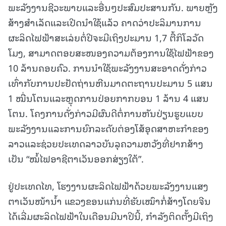
ພະລັງງານຊີວະພາບແລະອື່ນໆປະສົມປະສານກັນ. ພາຍຫຼັງ
ສ້າງສຳເລັດແລະເປີດນຳໃຊ້ແລ້ວ ຄາດວ່າປະລິມານການ
ຜະລິດໄຟຟ້າສະເລ່ຍຕໍ່ປີຈະມີເຖິງປະມານ 1,7 ຕື້ກິໂລວັດ
ໂມງ, ສາມາດຕອບສະໜອງຄວາມຕ້ອງການໃຊ້ໄຟຟ້າຂອງ
10 ລ້ານຄອບຄົວ. ການນຳໃຊ້ພະລັງງານສະອາດດັ່ງກ່າວ
ເທົ່າກັບການປະຢັດຖ່ານຫີນມາດຕະຖານປະມານ 5 ແສນ
1 ໝື່ນໂຕນແລະຫຼຸດການປ່ອຍກາກບອນ 1 ລ້ານ 4 ແສນ
ໂຕນ. ໂຄງການດັ່ງກ່າວມີຜົນດີຕໍ່ການຫັນປ່ຽນຮູບແບບ
ພະລັງງານແລະການຍົກລະດັບຕ່ອງໂສ້ອຸດສາຫະກຳຂອງ
ລາວແລະຊ່ວຍປະເທດລາວບັນລຸຄວາມຫວັງທີ່ຢາກສ້າງ
ເປັນ “ໝໍ້ໄຟອາຊີຕາເວັນອອກສ່ຽງໃຕ້”.
ຢູ່ປະເທດໄທ, ໂຮງງານຜະລິດໄຟຟ້າດ້ວຍພະລັງງານແສງ
ຕາເວັນໜ້ານ້ຳ ແຂວງຂອນແກ່ນທີ່ຮັບເໝົາກໍ່ສ້າງໂດຍຈີນ
ໄດ້ເລີ່ມຜະລິດໄຟຟ້າໃນເດືອນມີນາປີນີ້, ກຳລັງຕິດຕັ້ງມີເຖິງ