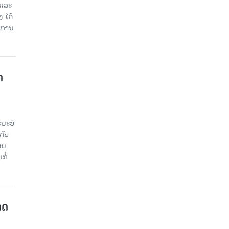
 ແລະ
 ໄດ້
ບການ
​
ະ​ບໍ​
ັບ​
ູນ​
ໍ່​
າດ