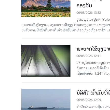
ຂອງຈີນ
06/08/2026 13:32
ຢູ່ຕີນພູຫິມະຢູຫຼົງ (
ຍະພາບອັນງົດງາມຂອງນະຄອນລີ່ຈຽງ ໃນແຂວງຢຸນນານ ທາງພາກຕາເ
ປະສົບການທີ່ໜ້າຕື່ນຕາຕື່ນໃຈ ສຳລັບນັກທ່ອງທ່ຽວທັງຈາກໃກ້ ແ
ພະຍາດໄຂ້ຍຸງລາ
06/08/2026 12:11
ວິທະຍຸໂທລະພາບສູນກາງຈ
ອັນກາ ປະເທດຟີລິບປິນ 
ເຊື້ອ​ທັງ​ໝົດ 1,241 ຄົນ
ບໍລິສັດ ນ້ຳມັນ
06/08/2026 12:09
ສຳນັກຂ່າວສານຊິນຮວາລ