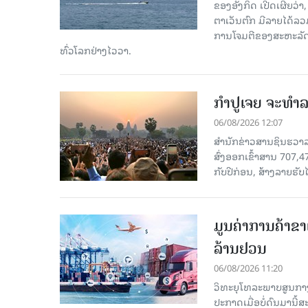
ຂອງອັງກິດ ເປີດເຜີຍວ່າ,
ຕາເວັນຕົກ ມີລາຍໄດ້ລວ
ການໂຈມຕີຂອງສະຫະລັດ ອ
ທົ່ວໂລກຢ່າງໄວວາ.
ກຳປູເຈຍ ຈະທຳລາ
06/08/2026 12:07
ສຳນັກຂ່າວສານຊິນຮວາລາ
ສົ່ງອອກເຂົ້າສານ 707,
ກັບປີກ່ອນ, ສ້າງລາຍຮັບໄ
ມູນຄ່າການຄ້າຂາ
ລ້ານຢວນ
06/08/2026 11:20
ວິທະຍຸໂທລະພາບສູນກາງ
ປະກາດເມື່ອບໍ່ດົນມານີ້