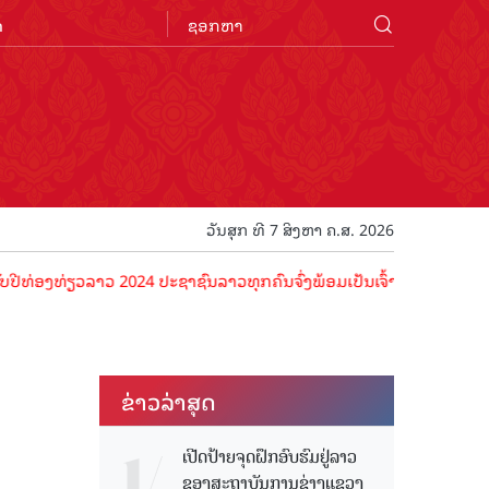
n
ວັນສຸກ ທີ 7 ສິງຫາ ຄ.ສ. 2026
່ຽວລາວ 2024 ປະຊາຊົນລາວທຸກຄົນຈົ່ງພ້ອມເປັນເຈົ້າພາບທີ່ດີ ຕ້ອນຮັບນັກທ່
ຂ່າວ​ລ່າ​ສຸດ
ເປີດປ້າຍຈຸດຝຶກອົບຮົມຢູ່ລາວ
ຂອງສະຖາບັນການຊ່າງແຂວງ