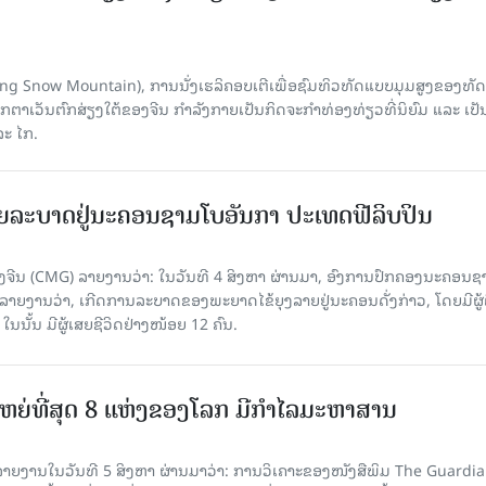
Yulong Snow Mountain), ການນັ່ງເຮລິຄອບເຕີເພື່ອຊົມທິວທັດແບບມຸມສູງຂອງທັດ
ວັນຕົກສ່ຽງໃຕ້ຂອງຈີນ ກຳລັງກາຍເປັນກິດຈະກຳທ່ອງທ່ຽວທີ່ນິຍົມ ແລະ ເປັ
ລະ ໄກ.
ຍລະບາດຢູ່ນະຄອນຊາມໂບ​ອັນກາ ປະເທດຟີລິບປິນ
ີນ (CMG) ລາຍງານວ່າ: ໃນວັນທີ 4 ສິງ​ຫາ ຜ່ານມາ, ອົງການ​ປົກ​ຄອງນະຄອນຊ
ລາຍ​ງານວ່າ, ເກີດ​ການລະບາດ​ຂອງພະຍາດໄຂ້ຍຸງລາຍຢູ່ນະຄອນດັ່ງກ່າວ, ໂດຍມີຜູ້
, ໃນນັ້ນ ມີຜູ້ເສຍຊີວິດຢ່າງໜ້ອຍ 12 ຄົນ.
ທີ່ໃຫຍ່ທີ່ສຸດ 8 ແຫ່ງຂອງໂລກ ມີກຳໄລມະຫາສານ
າຍງານໃນວັນທີ 5 ສິງຫາ ຜ່ານມາວ່າ: ການວິເຄາະຂອງໜັງສືພິມ The Guardi