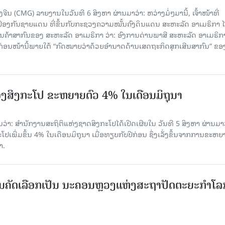
ນ (CMG) ລາຍງານໃນວັນທີ 6 ສິງຫາ ຜ່ານມາວ່າ: ຫວ່າງມໍ່ໆມານີ້, ເຈົ້າໜ້າທີ່
ປ້ອງກັນຊາຍແດນ ທີ່ຂຶ້ນກັບກະຊວງຄວາມໝັ້ນຄົງດິນແດນ ສະຫະລັດ ອາເມຣິກາ ໄ
ນຄ້າສາກົນຂອງ ສະຫະລັດ ອາເມຣິກາ ວ່າ: ອົງການດ່ານພາສີ ສະຫະລັດ ອາເມຣິກາ
ບກ່ອນໜ້ານີ້ພາຍໃຕ້ “ກົດໝາຍວ່າດ້ວຍອຳນາດດ້ານເສດຖະກິດສຸກເສີນສາກົນ” ຂອ
ງສິງກະໂປ ຂະຫຍາຍຕົວ 4% ໃນເດືອນມິຖຸນາ
່າ: ສຳນັກງານສະຖິຕິແຫ່ງຊາດສິງກະໂປໄດ້ເປີດເຜີຍໃນ ວັນທີ 5 ສິງຫາ ຜ່ານມາວ
ເພີ່ມຂຶ້ນ 4% ໃນເດືອນມິຖຸນາ ເມື່ອທຽບກັບປີກ່ອນ ຊຶ່ງເລັ່ງຂຶ້ນຈາກການຂະຫຍ
າ.
ບການຄັດເລືອກເປັນ ນະຄອນຫຼວງແຫ່ງສະຖາປັດຕະຍະກຳໂລ