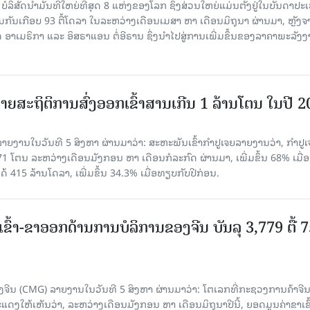
 ບໍລິສັດນ້ຳມັນທີ່ໃຫຍ່ທີ່ສຸດ 8 ແຫ່ງຂອງໂລກ ຊຶ່ງສ່ວນໃຫຍ່ແມ່ນຕັ້ງຢູ່ໃນບັນດາປ
ມກັນເກືອບ 93 ຕື້ໂດລາ ໃນລະຫວ່າງເດືອນເມສາ ຫາ ເດືອນມິຖຸນາ ຜ່ານມາ, ຫຼັງຈ
າເມຣິກາ ແລະ ອິສຣາແອນ ຕໍ່ອີຣານ ຊຶ່ງນຳໄປສູ່ການເພີ່ມຂຶ້ນຂອງລາຄາພະລັງ
ຍສະຖິຕິການສົ່ງອອກເຂົ້າສານເກີນ 1 ລ້ານໂຕນ ໃນປີ 
ຍງານໃນວັນທີ 5 ສິງຫາ ຜ່ານມາວ່າ: ສະຫະພັນເຂົ້າກຳປູເຈຍລາຍງານວ່າ, ກໍາປູເ
471 ໂຕນ ລະຫວ່າງເດືອນມັງກອນ ຫາ ເດືອນກໍລະກົດ ຜ່ານມາ, ເພີ່ມຂຶ້ນ 68% ເມື
ດ້ 415 ລ້ານໂດລາ, ເພີ່ມຂຶ້ນ 34.3% ເມື່ອທຽບກັບປີກ່ອນ.
ເຂົ້າ-ຂາອອກດ້ານການບໍລິການຂອງຈີນ ບັນລຸ 3,779 ຕື້ 
ຈີນ (CMG) ລາຍງານໃນວັນທີ 5 ສິງຫາ ຜ່ານມາວ່າ: ໂຕເລກທີ່ກະຊວງການຄ້າຈີ
ສະແດງໃຫ້ເຫັນວ່າ, ລະຫວ່າງເດືອນມັງກອນ ຫາ ເດືອນມິຖຸນາປີນີ້, ຍອດມູນຄ່າຂາເຂົ