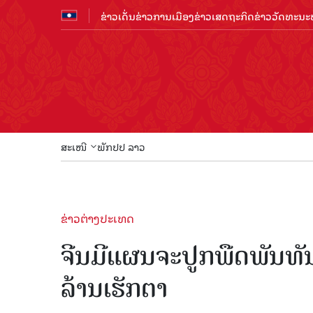
ຂ່າວເດັ່ນ
ຂ່າວການເມືອງ
ຂ່າວເສດຖະກິດ
ຂ່າວວັດທະນະທ
ສະເໜີ
ພັກປປ ລາວ
ຂ່າວຕ່າງປະເທດ
ຈີນມີແຜນຈະປູກພືດພັນທັນ
ລ້ານເຮັກຕາ