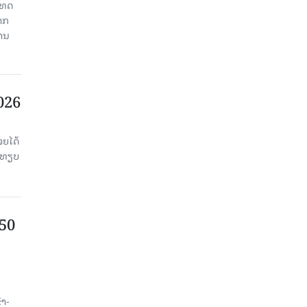
ະເທດ
າກ
ງານ
2026
ຈຍໄດ້
່ອທຽບ
750
ນ
້າ-