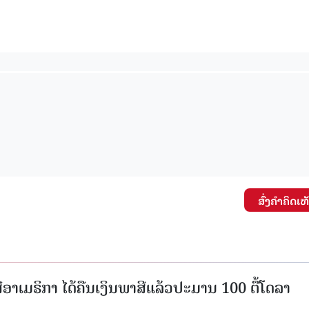
15.040(07-08-20
ສົ່ງຄໍາຄິດເຫ
ອາເມຣິກາ ໄດ້ຄືນເງິນພາສີແລ້ວປະມານ 100 ຕື້ໂດລາ