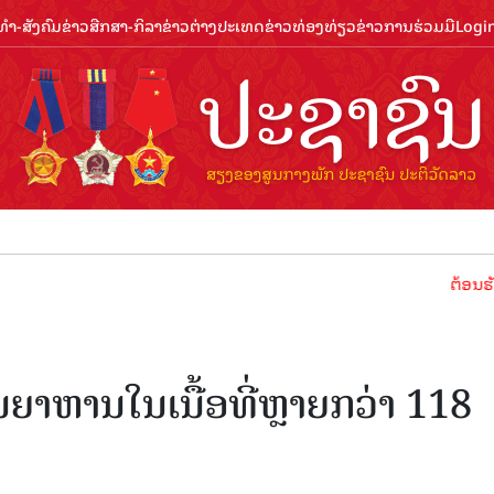
ຳ-ສັງຄົມ
ຂ່າວສືກສາ-ກິລາ
ຂ່າວຕ່າງປະເທດ
ຂ່າວທ່ອງທ່ຽວ
ຂ່າວການຮ່ວມມື
Logi
ຕ້ອນຮັບປີທ່ອງທ
ຍາຫານໃນເນື້ອທີ່ຫຼາຍກວ່າ 118