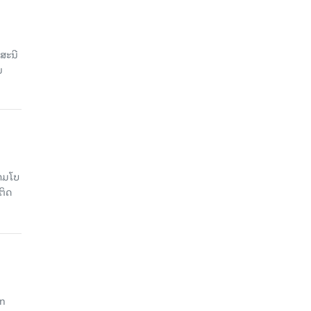
ສະນີ
ນ
າມໂບ​
ຕິດ
an