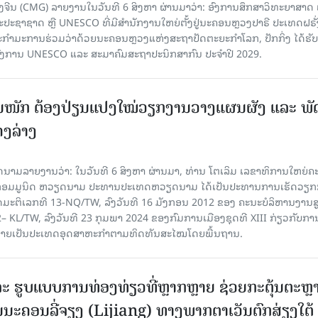
ຈີນ (CMG) ລາຍງານໃນວັນທີ 6 ສິງຫາ ຜ່ານມາວ່າ: ອົງການສຶກສາວິທະຍາສາດ
ຊາຊາດ ຫຼື UNESCO ທີ່ມີສຳນັກງານໃຫຍ່ຕັ້ງຢູ່ນະຄອນ​ຫຼວງປາຣີ ປະເທດຝຣັ່ງ
ກຳມະການຮ່ວມວ່າດ້ວຍນະຄອນຫຼວງແຫ່ງສະຖາປັດຕະຍະກຳໂລກ, ປັກກິ່ງ ໄດ້ຮັ
ົງການ UNESCO ແລະ ສະມາ​ຄົມສະຖາປະນິກສາກົນ ປະຈຳປີ 2029.
ັ້ນໜັກ ຕ້ອງ​ປ່ຽນ​ແປງ​ໃໝ່​ວຽກ​ງານ​ວາງ​ແຜນ​ຜັງ ແລະ ​ພັດ
ຄງ​ລ່າງ
າຍງານວ່າ: ໃນ​ວັນ​ທີ 6 ສິງ​ຫາ ຜ່ານມາ, ທ່ານ ໂຕ​ເລິມ ເລ​ຂາ​ທິ​ການ​ໃຫຍ່​ຄະ​ນ
​ກອມ​ມູ​ນິດ ຫວຽດ​ນາມ ປະ​ທານ​ປະ​ເທດຫວຽດ​ນາມ ໄດ້​ເປັນ​ປະ​ທານ​ການ​ເຮັດ​ວຽກ​ກ
ບັດ​ມະ​ຕິ​ເລກ​ທີ 13-NQ/TW, ລົງວັນ​ທີ 16 ມັງ​ກອນ 2012 ຂອງ ຄະ​ນະ​ບໍ​ລິ​ຫານ​ງານ​ສ
– KL/TW, ​ລົງວັນ​ທີ 23 ກຸມ​ພາ 2024 ຂອງ​ກົມ​ການ​ເມື​ອງ​ຊຸດ​ທີ XIII ກ່ຽວ​ກັບ​ການກ
າຍ​ເປັນ​ປະ​ເທດ​ອຸດ​ສາ​ຫະ​ກຳ​ຕາມ​ທິດ​ທັນ​ສະ​ໄໝ​ໂດຍ​ພື້ນ​ຖານ.
ະ ຮູບແບບການທ່ອງທ່ຽວທີ່ຫຼາກຫຼາຍ ຊ່ວຍກະຕຸ້ນຕະຫຼ
ນະຄອນລີ່ຈຽງ (Lijiang) ທາງພາກຕາເວັນຕົກສ່ຽງໃຕ້