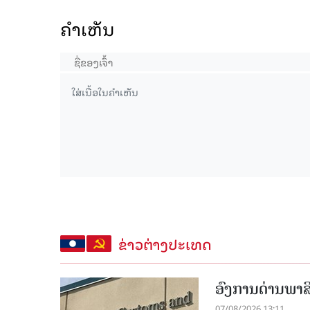
ຄໍາເຫັນ
ຂ່າວຕ່າງປະເທດ
ອົງການດ່ານພາສີ
07/08/2026 13:11