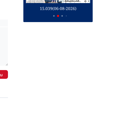
26)
15.039(06-08-2026)
1
ັນ