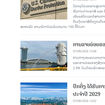
ວິທະຍຸໂທລະພາບສູນກາງຈີ
ອົງການດ່ານພາສີ ແລະ 
ເຜີຍແຜ່ໂຕເລກຕໍ່ສານກາ
ຄືນເງິນພາສີທີ່ຮຽກເກັ
ສະຫະລັດ ອາເມຣິກາໄປແລ້ວປະມານ 100 ຕື້ໂດລາ.
ການຂາຍຍ່ອຍຂອ
07/08/2026 13:08
ຂ່າວຕ່າງປະເທດລາຍງານວ
ຍອດຂາຍຍ່ອຍຂອງສິງກະໂປ
2.9% ໃນເດືອນພຶດສະພ
ປັກກິ່ງ ໄດ້ຮັ
ປະຈຳປີ 2029
07/08/2026 13:02