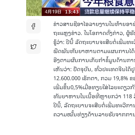
ຂ່າວສານຊີອາໄອລາຍງານໃນທ້າຍອາທ
ຖະແຫຼງຂ່າວ. ໃນໂອກາດດັ່ງກ່າວ, ຜູ
ຮູ້ວ່າ: ປີນີ້ ລັດຖະບານຈະສືບຕໍ່ເພ
ພືດພັນທັນຍາຫານຕາມແຜນການໄດ້ເພີ
ອີງຕາມຜົນການເກັບກຳຂໍ້ມູນດ້ານ
ເຫັນວ່າ: ປັດຈຸບັນ, ທົ່ວປະເທດຈີນໄ
12.600.000 ເຮັກຕາ, ກວມ 19,8% ຂ
ເພີ່ມຂຶ້ນ0,5%ເມື່ອທຽບໃສ່ໄລຍະດຽວ
ທັນຍາຫານໃນເນື້ອທີ່ຫຼາຍກວ່າ 118 ລ້າ
ປີນີ້, ລັດຖະບານຈະສືບຕໍ່ເພີ່ມທະວ
ຄວາມໝັ້ນທ່ຽງດ້ານລາຍຮັບຈາກກ