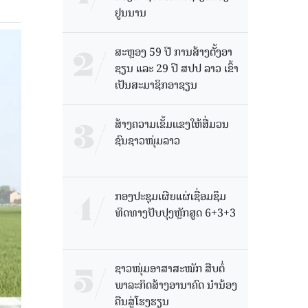
ຢູນນານ
ສະຫຼອງ 59 ປີ ການສ້າງຕັ້ງອາ
ຊຽນ ແລະ 29 ປີ ສປປ ລາວ ເຂົ້າ
ເປັນສະມາຊິກອາຊຽນ
ສ້າງຄວາມເຂັ້ມແຂງໃຫ້ສື່ມວນ
ຊົນຊາວໜຸ່ມລາວ
ກອງປະຊຸມເຜີຍແຜ່ເຊື່ອມຊຶມ
ທິດທາງປັບປຸງຫຼັກສູດ 6+3+3
ຊາວໜຸ່ມອາສາສະໝັກ ສືບຕໍ່
ພາລະກິດສ້າງອານາຄົດ ນໍານ້ອງ
ຄືນສູ່ໂຮງຮຽນ