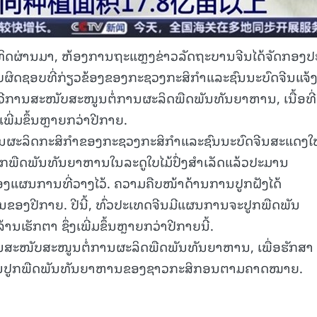
ິດຜ່ານມາ, ຫ້ອງການຖະແຫຼງຂ່າວລັດຖະບານຈີນໄດ້ຈັດກອງປ
້ຮັບຜິດຊອບທີ່ກ່ຽວຂ້ອງຂອງກະຊວງກະສິກຳແລະຊົນນະບົດຈີນແຈ້ງ
ີ່ມທະວີການສະໜັບສະໜູນຕໍ່ການຜະລິດພືດພັນທັນຍາຫານ, ເນື້ອທີ່
່ມຂຶ້ນຫຼາຍກວ່າປີກາຍ.
ການຜະລິດກະສິກຳຂອງກະຊວງກະສິກຳແລະຊົນນະບົດຈີນສະແດງໃ
ດ້ປູກພືດພັນທັນຍາຫານໃນລະດູໃບໄມ້ປົ່ງສຳເລັດແລ້ວປະມານ
ອງແຜນການທີ່ວາງໄວ້. ຄວາມຄືບໜ້າດ້ານການປູກຝັງໄດ້
ກັນຂອງປີກາຍ. ປີນີ້, ທົ່ວປະເທດຈີນມີແຜນການຈະປູກພືດພັນ
ນເຮັກຕາ ຊຶ່ງເພີ່ມຂຶ້ນຫຼາຍກວ່າປີກາຍນີ້.
ີການສະໜັບສະໜູນຕໍ່ການຜະລິດພືດພັນທັນຍາຫານ, ເພື່ອຮັກສາ
ານປູກພືດພັນທັນຍາຫານຂອງຊາວກະສິກອນຕາມຄາດໝາຍ.