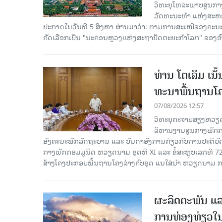
ວິທະຍຸໂທລະພາບສູນກາງ
ວັດທະນະທຳ ແຫ່ງສະຫະປະ
ປະກາດໃນວັນທີ 5 ສິງຫາ ຜ່ານມາວ່າ: ຕາມການສະເໜີຂອງຄະນະ
ຄັດ​ເລືອກເປັນ "ນະຄອນຫຼວງແຫ່ງສະຖາປັດຕະຍະກຳໂລກ" ຂອງອ
ທ່ານ ໂຕ​ເລິມ ເນ
ທະ​ນາ​ພື້ນ​ຖານ​ໂ
07/08/2026 12:57
ວິທະຍຸກະຈາຍສຽງຫວຽດນາມລ
ລິ​ຫານ​ງານ​ສູນ​ກາງ​ພັກ
ອົງ​ຄະ​ນະ​ພັກ​ລັດ​ຖະ​ບານ ແລະ ບັນ​ດາ​ອົງ​ການ​ກ່ຽວ​ກັບ​ການ​ປະ​ຕິ​
ກາງ​ພັກ​ກອມ​ມູ​ນິດ ຫວຽດ​ນາມ ຊຸດ​ທີ XI ແລະ ຂໍ້​ສະ​ຫຼຸບ​ເລກ​ທີ 72
ສ້າງ​ໂຄງ​ປະ​ກອບ​ພື້ນ​ຖານ​ໂຄງ​ລ່າງຄົບ​ຊຸດ ແນ​ໃສ່​ນຳ ຫວຽດ​ນາມ ກ
ຜະລິດຕະພັນ ແລ
ການທ່ອງທ່ຽວໃນ