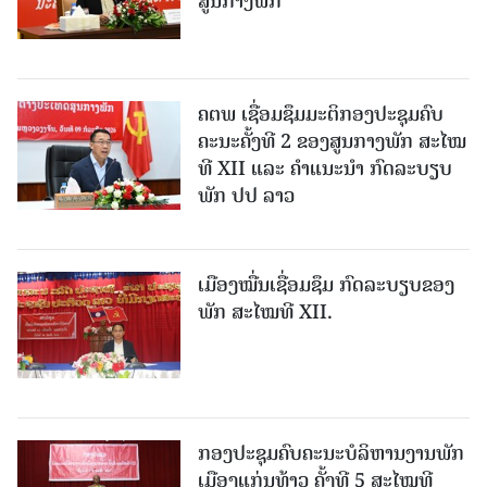
ສູນກາງພັກ
ຄຕພ ເຊື່ອມຊຶມມະຕິກອງປະຊຸມຄົບ
ຄະນະຄັ້ງທີ 2 ຂອງສູນກາງພັກ ສະໄໝ
ທີ XII ແລະ ຄໍາແນະນໍາ ກົດລະບຽບ
ພັກ ປປ ລາວ
ເມືອງ​ໝື່ນເຊື່ອມຊຶມ ກົດລະບຽບຂອງ
ພັກ ສະໄໝທີ XII.
ກອງປະຊຸມຄົບຄະນະບໍລິຫານງານພັກ
ເມືອງແກ່ນ​ທ້າວ ຄັ້ງທີ 5 ສະໄໝທີ