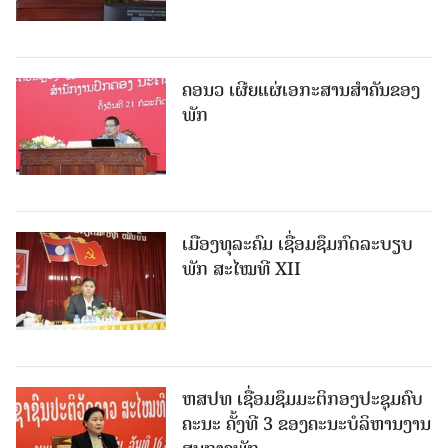
ຄອນວ ເຜີຍແຜ່ເອກະສານສໍາຄັນຂອງ
ພັກ
ເມືອງທຸລະຄົມ ເຊື່ອມຊຶມກົດລະບຽບ
ພັກ ສະໄໝທີ XII
ຫສປທ ເຊື່ອມຊຶມມະຕິກອງປະຊຸມຄົບ
ຄະນະ ຄັ້ງທີ 3 ຂອງຄະນະບໍລິຫານງານ