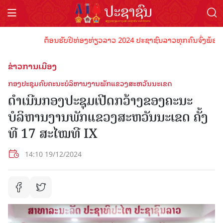
ຕ້ອນຮັບປີທ່ອງທ່ຽວລາວ 2024 ປະຊາຊົນລາວທຸກຄົນຈົ່ງພ້ອມເປັນເຈົ
ຂ່າວການເມືອງ
ກອງປະຊຸມຄົບຄະນະບໍລິຫານງານພັກແຂວງສະຫວັນນະເຂດ
ດຳເນີນກອງປະຊຸມເປີດກວ້າງຂອງຄະນະ
ບໍລິຫານງານພັກແຂວງສະຫວັນນະເຂດ ຄັ້ງ
ທີ 17 ສະໄໝທີ IX
14:10 19/12/2024