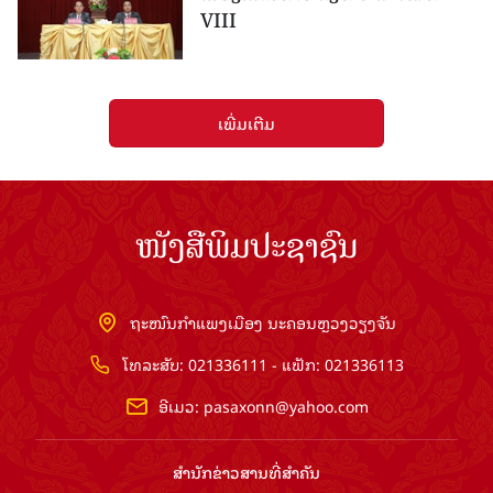
VIII
ເພີ່ມເຕີມ
ໜັງສືພິມປະຊາຊົນ
ຖະໜົນກຳແພງເມືອງ ນະຄອນຫຼວງວຽງຈັນ
ໂທລະສັບ: 021336111 - ແຟັກ: 021336113
ອີເມວ:
pasaxonn@yahoo.com
ສຳ​ນັກ​ຂ່າວ​ສານ​ທີ່​ສຳ​ຄັນ​