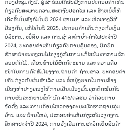
ກອງປະຊຸມຄັ້ງນີ້, ຜູ້ເຂົ້າຮ່ວມໄດ້ຮັບຟັງການປະກອບຄຳເຫັນ
ກ່ຽວກັບສະພາບຄວາມສະຫງົບປອດໄພ ແລະ ສິ່ງຫຍໍ້ທໍ້ທີ່
ເກີດຂຶ້ນໃນສັງຄົມໃນປີ 2024 ຜ່ານມາ ແລະ ທິດທາງວິທີ
ປ້ອງກັນ, ແກ້ໄຂໃນປີ 2025, ປະກອບຄຳເຫັນກ່ຽວກັບເງິນ
ບໍລິຫານ, ໜີ້ສິນ ແລະ ການຊຳລະຄ່ານໍ້າ-ຄ່າໄຟປະຈຳປີ
2024, ປະກອບຄຳເຫັນກ່ຽວກັບການຄຸ້ມຄອງ, ປົກປັກ
ຮັກສາປ່າສະຫງວນໄປຄຽງຄູ່ກັບການແກ້ໄຂບັນຫາການລັກ
ລອບຕັດໄມ້, ເຄື່ອນຍ້າຍໄມ້ຜິດກົດໝາຍ ແລະ ຄວາມຄືບ
ໜ້າໃນການດັດສົມໂຮງງານຖ່ານດຳ-ຖ່ານຂາວ. ປະກອບຄໍາ
ເຫັນກ່ຽວກັບຜົນສຳເລັດ ແລະ ຂໍ້ຫຍຸ້ງຍາກໃນການສ້າງ
ເມືອງທ່າປາງທອງໃຫ້ກາຍເປັນເມືອງພົ້ນທຸກຕິດພັນກັບ
ການຜັນຂະຫຍາຍຂໍ້ກຳນົດ 416/ຄລສພ ວ່າດ້ວຍການ
ຈັດຕັ້ງ ແລະ ການເຄື່ອນໄຫວຂອງຄະນະພັກຮາກຖານກຸ່ມ
ບ້ານ ແລະ ບ້ານໃຫຍ່, ປະກອບຄຳເຫັນກ່ຽວກັບວຽກງານ
ສຶກສາປະຈຳປີ 2024, ການສົ່ງເສີມການຜະລິດເປັນສິນຄ້າ