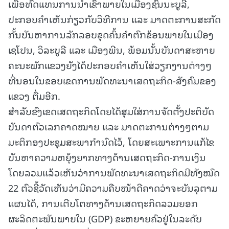
ເພື່ອທົດແທນການນຳເຂົ້າພາຍໃນເມືອງຊົນນະບູລີ,
ປະກອບຄຳເຫັນກ່ຽວກັບວິທີການ ແລະ ມາດຕະການສະກັດ
ກັ້ນບັນຫາການລັກລອບຂຸດຄົ້ນຄຳຕົກຂ້ອນພາຍໃນເມືອງ
ເຊໂປນ, ວິລະບູລີ ແລະ ເມືອງພີນ, ພ້ອມນັ້ນບັນດາສະຫາຍ
ຄະນະພັກແຂວງຍັງໄດ້ປະກອບຄຳເຫັນໃສ່ວຽກງານຕ່າງໆ
ທີ່ນອນໃນຂອບເຂດການພັດທະນາເສດຖະກິດ-ສັງຄົມຂອງ
ແຂວງ ຕື່ມອີກ.
ສໍາລັບຂົງເຂດເສດຖະກິດໂດຍໄດ້ສຸມໃສ່ການຈັດຕັ້ງປະຕິບັດ
ບັນດາຕົວເລກຄາດໝາຍ ແລະ ມາດຕະການຕ່າງໆຕາມ
ມະຕິກອງປະຊຸມສະພາກຳນົດໄວ້, ໂດຍສະເພາະການແກ້ໄຂ
ບັນຫາຄວາມຫຍຸ້ງຍາກທາງດ້ານເສດຖະກິດ-ການເງິນ
ໂດຍລວມແລ້ວເຫັນວ່າການພັດທະນາເສດຖະກິດມີທັງໝົດ
22 ຕົວຊີ້ວັດເຫັນວ່າມີຄວາມຄືບໜ້າດີຄາດວ່າຈະບັນລຸຕາມ
ແຜນໄດ້, ການເຕີບໂຕທາງດ້ານເສດຖະກິດລວມຍອກ
ຜະລິດຕະພັນພາຍໃນ (GDP) ຂະຫຍາຍຄົວຢູ່ໃນລະດັບ