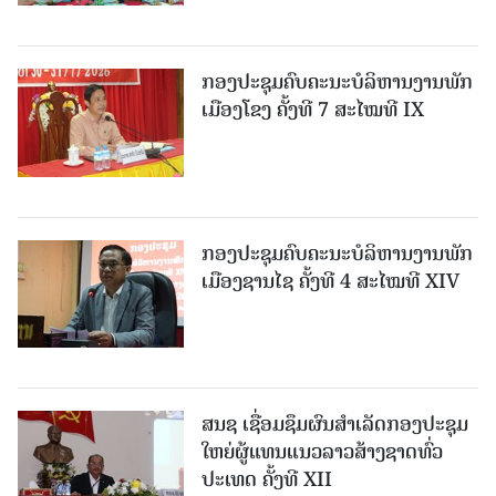
ກອງປະຊຸມຄົບຄະນະບໍລິຫານງານພັກ
ເມືອງໂຂງ ຄັ້ງທີ 7 ສະໄໝທີ IX
ກອງປະຊຸມຄົບຄະນະບໍລິຫານງານພັກ
ເມືອງຊານ​ໄຊ ຄັ້ງທີ 4 ສະໄໝທີ XIV
ສນຊ ເຊື່ອມຊຶມຜົນສໍາເລັດກອງປະຊຸມ
ໃຫຍ່ຜູ້ແທນແນວລາວສ້າງຊາດທົ່ວ
ປະເທດ ຄັ້ງທີ XII