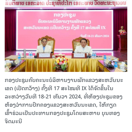
ກອງປະຊຸມຄົບຄະນະບໍລິຫານງານພັກແຂວງສະຫວັນນະ
ເຂດ (ເປີດກວ້າງ) ຄັ້ງທີ 17 ສະໄໝທີ IX ໄດ້ຈັດຂຶ້ນໃນ
ລະຫວ່າງວັນທີ 18-21 ທັນວາ 2024, ທີ່ຫ້ອງປະຊຸມຂອງ
ຫ້ອງວ່າການປົກຄອງແຂວງສະຫວັນນະເຂດ, ໃຫ້ກຽດ
ເຂົ້າຮ່ວມເປັນປະທານກອງປະຊຸມໂດຍສະຫາຍ ບຸນທອງ
ຈິດມະນີ