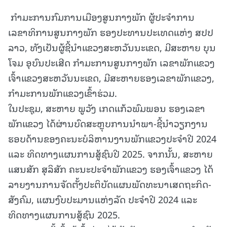
ກຳມະການກົມການເມືອງສູນກາງພັກ ຜູ້ປະຈຳການ
ເລຂາທິການສູນກາງພັກ ຮອງປະທານປະເທດແຫ່ງ ສປປ
ລາວ, ທັງເປັນຜູ້ຊີ້ນຳແຂວງສະຫວັນນະເຂດ, ມີສະຫາຍ ບຸນ
ໂຈມ ອຸບົນປະເສີດ ກໍາມະການສູນກາງພັກ ເລຂາພັກແຂວງ
ເຈົ້າແຂວງສະຫວັນນະເຂດ, ມີສະຫາຍຮອງເລຂາພັກແຂວງ,
ກໍາມະການພັກແຂວງເຂົ້າຮ່ວມ.
ໃນປະຊຸມ, ສະຫາຍ ພູວັງ ເກດແກ້ວພົມພອນ ຮອງເລຂາ
ພັກແຂວງ ໄດ້ຜ່ານບົດສະຫຼຸບການນຳພາ-ຊີ້ນຳວຽກງານ
ຮອບດ້ານຂອງຄະນະບໍລິຫານງານພັກແຂວງປະຈຳປີ 2024
ແລະ ທິດທາງແຜນການສູ້ຊົນປີ 2025. ຈາກນັ້ນ, ສະຫາຍ
ແສນສັກ ສຸລິສັກ ຄະນະປະຈໍາພັກແຂວງ ຮອງເຈົ້າແຂວງ ໄດ້
ລາຍງານການຈັດຕັ້ງປະຕິບັດແຜນພັດທະນາເສດຖະກິດ-
ສັງຄົມ, ແຜນງົບປະມານແຫ່ງລັດ ປະຈຳປີ 2024 ແລະ
ທິດທາງແຜນການສູ້ຊົນ 2025.