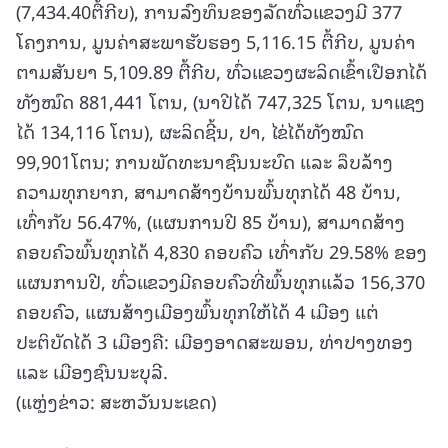
(7,434.40ຕື້ກີບ), ການລົງທຶນຂອງລັດທົ່ວແຂວງມີ 377
ໂຄງການ, ມູນຄ່າສະພາຮັບຮອງ 5,116.15 ຕື້ກີບ, ມູນຄ່າ
ຕາມສັນຍາ 5,109.89 ຕື້ກີບ, ທົ່ວແຂວງຜະລິດເຂົ້າເປືອກໄດ້
ທັງໝົດ 881,441 ໂຕນ, (ນາປີໄດ້ 747,325 ໂຕນ, ນາແຊງ
ໄດ້ 134,116 ໂຕນ), ຜະລິດຊີ້ນ, ປາ, ໄຂ່ໄດ້ທັງໝົດ
99,901ໂຕນ; ການພັດທະນາຊົນນະບົດ ແລະ ລຶບລ້າງ
ຄວາມທຸກຍາກ, ສາມາດສ້າງບ້ານພົ້ນທຸກໄດ້ 48 ບ້ານ,
ເທົ່າກັບ 56.47%, (ແຜນການປີ 85 ບ້ານ), ສາມາດສ້າງ
ຄອບຄົວພົ້ນທຸກໄດ້ 4,830 ຄອບຄົວ ເທົ່າກັບ 29.58% ຂອງ
ແຜນການປີ, ທົ່ວແຂວງມີຄອບຄົວທີ່ພົ້ນທຸກແລ້ວ 156,370
ຄອບຄົວ, ແຜນສ້າງເມືອງພົ້ນທຸກໃຫ້ໄດ້ 4 ເມືອງ ແຕ່
ປະຕິບັດໄດ້ 3 ເມືອງຄື: ເມືອງອາດສະພອນ, ທ່າປາງທອງ
ແລະ ເມືອງຊົນນະບຸລີ.
(ແຫຼ່ງຂ່າວ: ສະຫວັນນະເຂດ)