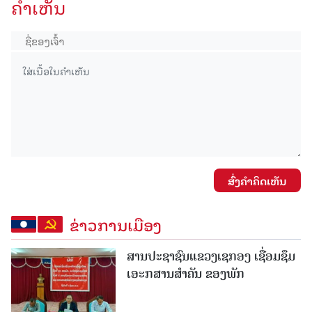
ຄໍາເຫັນ
ສົ່ງຄໍາຄິດເຫັນ
ຂ່າວການເມືອງ
ສານປະຊາຊົນແຂວງເຊກອງ ເຊື່ອມຊຶມ
ເອະກສານສໍາຄັນ ຂອງພັກ