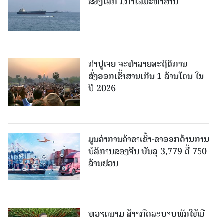
ຂອງໂລກ ມີກຳໄລມະຫາສານ
ກຳປູເຈຍ ຈະທຳລາຍສະຖິຕິການ
ສົ່ງອອກເຂົ້າສານເກີນ 1 ລ້ານໂຕນ ໃນ
ປີ 2026
ມູນຄ່າການຄ້າຂາເຂົ້າ-ຂາອອກດ້ານການ
ບໍລິການຂອງຈີນ ບັນລຸ 3,779 ຕື້ 750
ລ້ານຢວນ
ຫວຽດນາມ ສ້າງກົດລະບຽບພັກໃຫ້ມີ