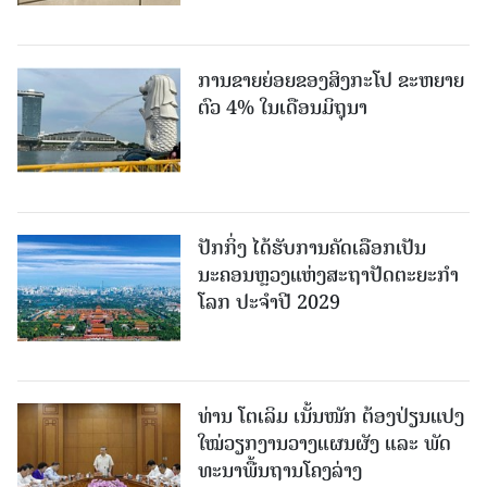
ການຂາຍຍ່ອຍຂອງສິງກະໂປ ຂະຫຍາຍ
ຕົວ 4% ໃນເດືອນມິຖຸນາ
ປັກກິ່ງ ໄດ້ຮັບການຄັດເລືອກເປັນ
ນະຄອນຫຼວງແຫ່ງສະຖາປັດຕະຍະກຳ
ໂລກ ປະຈຳປີ 2029
ທ່ານ ໂຕ​ເລິມ ເນັ້ນໜັກ ຕ້ອງ​ປ່ຽນ​ແປງ​
ໃໝ່​ວຽກ​ງານ​ວາງ​ແຜນ​ຜັງ ແລະ ​ພັດ​
ທະ​ນາ​ພື້ນ​ຖານ​ໂຄງ​ລ່າງ