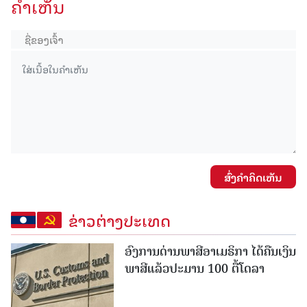
ຄໍາເຫັນ
ສົ່ງຄໍາຄິດເຫັນ
ຂ່າວຕ່າງປະເທດ
ອົງການດ່ານພາສີອາເມຣິກາ ໄດ້ຄືນເງິນ
ພາສີແລ້ວປະມານ 100 ຕື້ໂດລາ