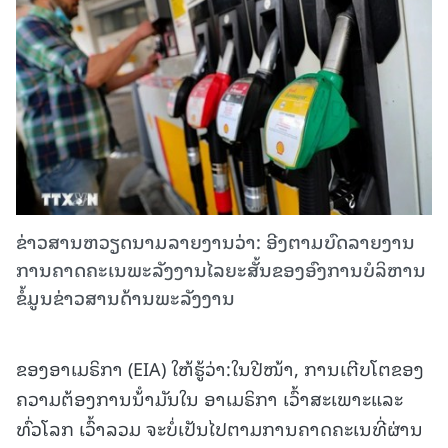
ຂ່າວສານຫວຽດນາມລາຍງານວ່າ: ອີງຕາມບົດລາຍງານ
ການຄາດຄະເນພະລັງງານໄລຍະສັ້ນຂອງອົງການບໍລິຫານ
ຂໍ້ມູນຂ່າວສານດ້ານພະລັງງານ
ຂອງອາເມຣິກາ (EIA) ໃຫ້ຮູ້ວ່າ:ໃນປີໜ້າ, ການເຕີບໂຕຂອງ
ຄວາມຕ້ອງການນ້ໍາມັນໃນ ອາເມຣິກາ ເວົ້າສະເພາະແລະ
ທົ່ວໂລກ ເວົ້າລວມ ຈະບໍ່ເປັນໄປຕາມການຄາດຄະເນທີ່ຜ່ານ