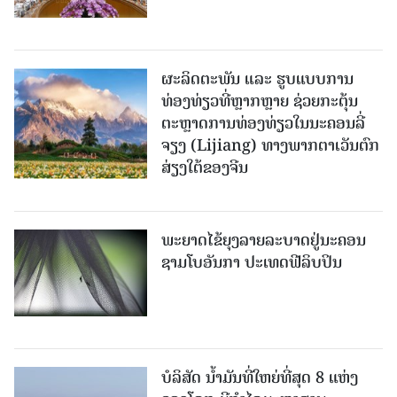
ຜະລິດຕະພັນ ແລະ ຮູບແບບການ
ທ່ອງທ່ຽວທີ່ຫຼາກຫຼາຍ ຊ່ວຍກະຕຸ້ນ
ຕະຫຼາດການທ່ອງທ່ຽວໃນນະຄອນລີ່
ຈຽງ (Lijiang) ທາງພາກຕາເວັນຕົກ
ສ່ຽງໃຕ້ຂອງຈີນ
ພະຍາດໄຂ້ຍຸງລາຍລະບາດຢູ່ນະຄອນ
ຊາມໂບ​ອັນກາ ປະເທດຟີລິບປິນ
ບໍລິສັດ ນ້ຳມັນທີ່ໃຫຍ່ທີ່ສຸດ 8 ແຫ່ງ