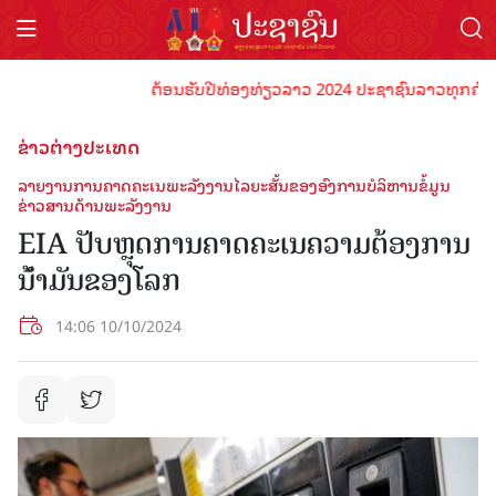
ຕ້ອນຮັບປີທ່ອງທ່ຽວລາວ 2024 ປະຊາຊົນລາວທຸກຄົນຈົ່ງພ້ອ
ຂ່າວຕ່າງປະເທດ
ລາຍງານການຄາດຄະເນພະລັງງານໄລຍະສັ້ນຂອງອົງການບໍລິຫານຂໍ້ມູນ
ຂ່າວສານດ້ານພະລັງງານ
EIA ປັບຫຼຸດການຄາດຄະເນຄວາມຕ້ອງການ
ນ້ໍາມັນຂອງໂລກ
14:06 10/10/2024