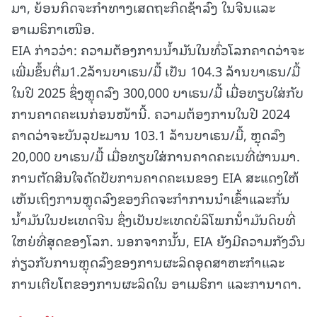
ມາ, ຍ້ອນກິດຈະກໍາທາງເສດຖະກິດຊ້າລົງ ໃນຈີນແລະ
ອາເມຣິກາເໜືອ.
EIA ກ່າວວ່າ: ຄວາມຕ້ອງການນ້ຳມັນໃນທົ່ວໂລກຄາດວ່າຈະ
ເພີ່ມຂຶ້ນຕື່ມ1.2ລ້ານບາເຣນ/ມື້ ເປັນ 104.3 ລ້ານບາເຣນ/ມື້
ໃນປີ 2025 ຊຶ່ງຫຼຸດລົງ 300,000 ບາເຣນ/ມື້ ເມື່ອທຽບໃສ່ກັບ
ການຄາດຄະເນກ່ອນໜ້ານີ້. ຄວາມຕ້ອງການໃນປີ 2024
ຄາດວ່າຈະບັນລຸປະມານ 103.1 ລ້ານບາເຣນ/ມື້, ຫຼຸດລົງ
20,000 ບາເຣນ/ມື້ ເມື່ອທຽບໃສ່ການຄາດຄະເນທີ່ຜ່ານມາ.
ການຕັດສິນໃຈດັດປັບການຄາດຄະເນຂອງ EIA ສະແດງໃຫ້
ເຫັນເຖິງການຫຼຸດລົງຂອງກິດຈະກໍາການນໍາເຂົ້າແລະກັ່ນ
ນໍ້າມັນໃນປະເທດຈີນ ຊຶ່ງເປັນປະເທດບໍລິໂພກນ້ໍາມັນດິບທີ່
ໃຫຍ່ທີ່ສຸດຂອງໂລກ. ນອກຈາກນັ້ນ, EIA ຍັງມີຄວາມກັງວົນ
ກ່ຽວກັບການຫຼຸດລົງຂອງການຜະລິດອຸດສາຫະກໍາແລະ
ການເຕີບໂຕຂອງການຜະລິດໃນ ອາເມຣິກາ ແລະການາດາ.