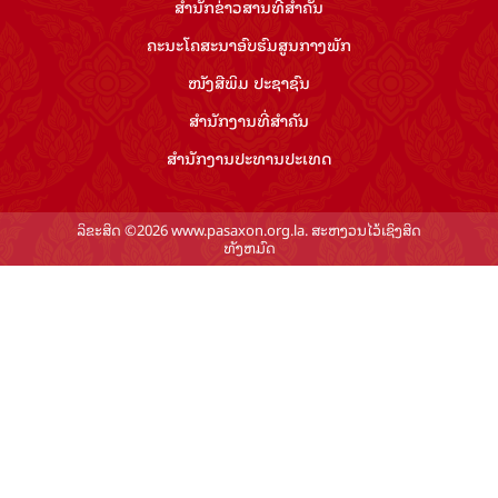
ສຳ​ນັກ​ຂ່າວ​ສານ​ທີ່​ສຳ​ຄັນ​
ຄະນະໂຄສະນາອົບຮົມ​ສູນ​ກາງ​ພັກ
ໜັງສືພິມ ປະ​ຊາ​ຊົນ
ສຳ​ນັກ​ງານ​ທີ່​ສຳ​ຄັນ
ສຳ​ນັກ​ງານ​ປະ​ທານ​ປະ​ເທດ
ລິຂະສິດ ©2026 www.pasaxon.org.la. ສະຫງວນໄວ້ເຊິງສິດ
ທັງຫມົດ