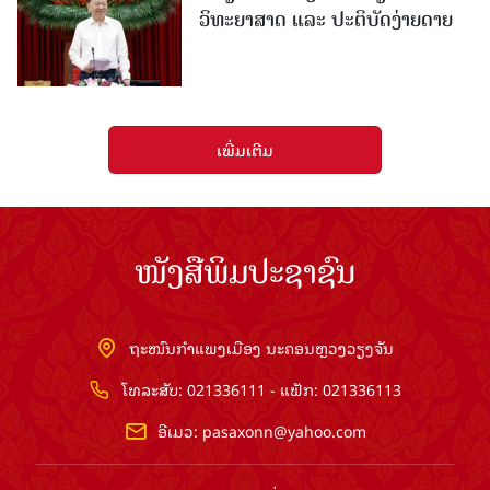
ວິທະຍາສາດ ແລະ ປະຕິບັດງ່າຍດາຍ
ເພີ່ມເຕີມ
ໜັງສືພິມປະຊາຊົນ
ຖະໜົນກຳແພງເມືອງ ນະຄອນຫຼວງວຽງຈັນ
ໂທລະສັບ: 021336111 - ແຟັກ: 021336113
ອີເມວ:
pasaxonn@yahoo.com