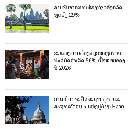
ລາຍຮັບຈາກການທ່ອງທ່ຽວອັງກໍວັດ
ຫຼດລົງ 29%
ຂະ​ແໜງ​ການ​ທ່ອງ​ທ່ຽວຫວຽດນາມ ​
ປະ​ຕິ​ບັດ​ສຳ​ເລັດ 56% ເປົ້າ​ໝາຍຂອງ
ປີ 2026
ອາເມຣິກາ ຈະປິດສະຖານທູດ ແ​ລະ
ສະຖານກົງສູນ 5 ແຫ່ງ​ຢູ່​ຕ່າງ​ປະ​ເທດ