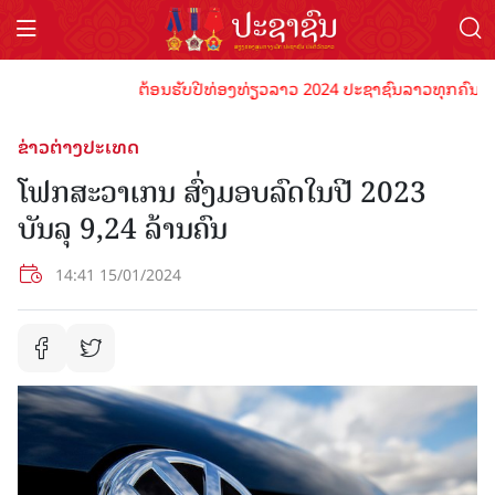
ຕ້ອນຮັບປີທ່ອງທ່ຽວລາວ 2024 ປະຊາຊົນລາວທຸກຄົນຈົ່ງພ້ອມ
ຂ່າວຕ່າງປະເທດ
ໂຟກສະວາເກນ ສົ່ງມອບລົດໃນປີ 2023
ບັນລຸ 9,24 ລ້ານຄົນ
14:41 15/01/2024