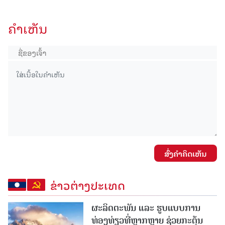
ຄໍາເຫັນ
ສົ່ງຄໍາຄິດເຫັນ
ຂ່າວຕ່າງປະເທດ
ຜະລິດຕະພັນ ແລະ ຮູບແບບການ
ທ່ອງທ່ຽວທີ່ຫຼາກຫຼາຍ ຊ່ວຍກະຕຸ້ນ