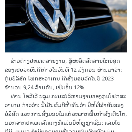
ຂ່າວຕ່າງປະເທດລາຍງານ, ຜູ້ຜະລິດລົດລາຍໃຫຍ່ສຸດ
ຂອງເຢຍລະມັນໄດ້ກ່າວໃນວັນທີ 12 ມັງກອນ ຜ່ານມາວ່າ:
ກຸ່ມບໍລິສັດ ໂຟກສະວາເກນ ໄດ້ສົ່ງມອບລົດໃນປີ 2023
ຈຳນວນ 9,24 ລ້ານຄັນ, ເພີ່ມຂຶ້ນ 12%.
ທ່ານ ໂອລີເວີ ບລູມ ຄະນະບໍລິຫານງານຂອງກຸ່ມໂຟກສະ
ວາເກນ ກ່າວວ່າ: ນີ້ເປັນຜົນດີທີ່ເຫັນວ່າ ຍີ່ຫໍ້ທີ່ສຳຄັນຂອງ
ບໍລິສັດ ແລະ ການສົ່ງມອບໃນແຕ່ລະພາກພື້ນກຳລັງເຕີບໂຕ,
ນອກຈາກປະເພດລົດເກງທີ່ແມ່ນຍີ່ຫໍ້ຫຼູຫຼາເຊັ່ນ: ແລມໂບ
ກີນີ, ເບນເລ ຊຶ່ງມີຍອດມອບສົ່ງລວມກັນທັງໝົດແມ່ນ