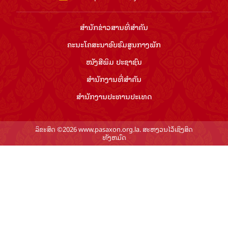
ສຳ​ນັກ​ຂ່າວ​ສານ​ທີ່​ສຳ​ຄັນ​
ຄະນະໂຄສະນາອົບຮົມ​ສູນ​ກາງ​ພັກ
ໜັງສືພິມ ປະ​ຊາ​ຊົນ
ສຳ​ນັກ​ງານ​ທີ່​ສຳ​ຄັນ
ສຳ​ນັກ​ງານ​ປະ​ທານ​ປະ​ເທດ
ລິຂະສິດ ©2026 www.pasaxon.org.la. ສະຫງວນໄວ້ເຊິງສິດ
ທັງຫມົດ