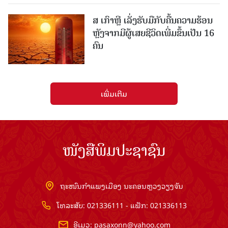
ສ ເກົາຫຼີ ເລັ່ງຮັບມືກັບຄື້ນຄວາມຮ້ອນ
ຫຼັງຈາກມີຜູ້ເສຍຊີວິດເພີ່ມຂຶ້ນເປັນ 16
ຄົນ
ເພີ່ມເຕີມ
ໜັງສືພິມປະຊາຊົນ
ຖະໜົນກຳແພງເມືອງ ນະຄອນຫຼວງວຽງຈັນ
ໂທລະສັບ: 021336111 - ແຟັກ: 021336113
ອີເມວ:
pasaxonn@yahoo.com