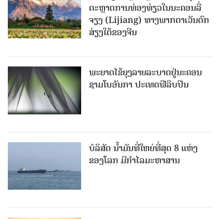
ຕະຫຼາດການທ່ອງທ່ຽວໃນນະຄອນລີ່
ຈຽງ (Lijiang) ທາງພາກຕາເວັນຕົກ
ສ່ຽງໃຕ້ຂອງຈີນ
ພະຍາດໄຂ້ຍຸງລາຍລະບາດຢູ່ນະຄອນ
ຊາມໂບ​ອັນກາ ປະເທດຟີລິບປິນ
ບໍລິສັດ ນ້ຳມັນທີ່ໃຫຍ່ທີ່ສຸດ 8 ແຫ່ງ
ຂອງໂລກ ມີກຳໄລມະຫາສານ