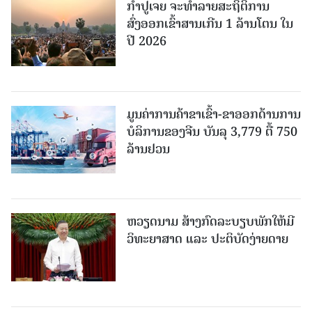
ກຳປູເຈຍ ຈະທຳລາຍສະຖິຕິການ
ສົ່ງອອກເຂົ້າສານເກີນ 1 ລ້ານໂຕນ ໃນ
ປີ 2026
ມູນຄ່າການຄ້າຂາເຂົ້າ-ຂາອອກດ້ານການ
ບໍລິການຂອງຈີນ ບັນລຸ 3,779 ຕື້ 750
ລ້ານຢວນ
ຫວຽດນາມ ສ້າງກົດລະບຽບພັກໃຫ້ມີ
ວິທະຍາສາດ ແລະ ປະຕິບັດງ່າຍດາຍ