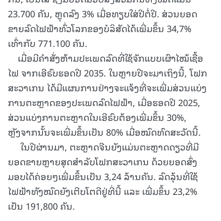
23.700 ຄັນ, ຫຼຸດລົງ 3% ເມື່ອທຽບໃສ່ປີຕໍ່ປີ. ສ່ວນຍອດ
ຂາຍລົດໄຟຟ້າທົ່ວໂລກຂອງບໍລິສັດໄດ້ເພີ່ມຂຶ້ນ 34,7%
ເທົ່າກັບ 771.100 ຄັນ.
ເມື່ອມີຄຳສັ່ງຫ້າມປະເພດລົດທີ່ໃຊ້ຈັກແບບເຜົາໄໝ້ເຊື້ອ
ໄຟ ຈາກເອີຣົບຮອດປີ 2035. ໃນຫຼາຍປີຈະມາເຖິງນີ້, ໂຟກ
ສະວາເກນ ໄດ້ມີແຜນການຢ່າງຈະແຈ້ງທີ່ຈະເພີ່ມສ່ວນແບ່ງ
ການຕະຫຼາດຂອງປະເພດລົດໄຟຟ້າ, ເມື່ອຮອດປີ 2025,
ສ່ວນແບ່ງການຕະຫຼາດໃນເອີຣົບຕ້ອງເພີ່ມຂຶ້ນ 30%,
ຫຼັງຈາກນັ້ນຈະເພີ່ມຂຶ້ນເປັນ 80% ເມື່ອໝົດທົດສະວັດນີ້.
ໃນປີຜ່ານມາ, ຕະຫຼາດຈີນຍັງແມ່ນຕະຫຼາດດຽວທີ່ມີ
ຍອດຂາຍຫຼາຍສຸດສຳລັບໂຟກສະວາເກນ ດ້ວຍຍອດສົ່ງ
ມອບໄດ້ຄ່ອຍໆເພີ່ມຂຶ້ນເປັນ 3,24 ລ້ານຄັນ. ລົດລຸ້ນທີ່ໃຊ້
ໄຟຟ້າທັງໝົດຍັງເຕີບໂຕດີຢູ່ທີ່ນີ້ ແລະ ເພີ່ມຂຶ້ນ 23,2%
ເປັນ 191,800 ຄັນ.