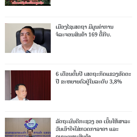
ເມືອງໄຊເສດຖາ ມີມູນຄ່າການ
ຈໍລະຈອນສິນຄ້າ 169 ຕື້ກີບ.
6 ເດືອນຕົ້ນປີ ເສດຖະກິດແຂວງອັດຕະ
ປື ຂະຫຍາຍຕົວຢູ່ໃນລະດັບ 3,8%
ລັດຖະມົນຕີກະຊວງ ອຄ ເນັ້ນໃຫ້ສາລະ
ວັນເອົາໃຈໃສ່ກວດກາລາຄາ ແລະ
ຄຸນນະພາບສິນຄ້າ