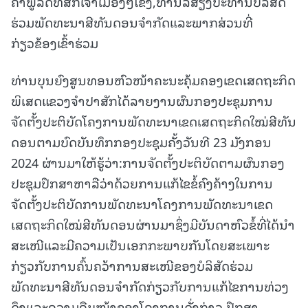
ຄຳພູລິດທິສັກເຈົ້າເມືອງໆໂຂງ,ທ່ານລີສຽງປະທານບໍລິສັດ
ຮ່ວມພັດທະນາສີທັນດອນຈຳກັດແລະພາກສ່ວນທີ່
ກ່ຽວຂ້ອງເຂົ້າຮ່ວມ
ທ່ານບຸນຍົງສູນທອນຫົວໜ້າຄະນະຄຸ້ມຄອງເຂດເສດຖະກິດ
ພິເສດແຂວງຈໍາປາສັກໄດ້ລາຍງານຜົນກອງປະຊຸມການ
ຈັດຕັ້ງປະຕິບັດໂຄງການພັດທະນາເຂດເສດຖະກິດໃໝ່ສີທັນ
ດອນຕາມບົດບັນທຶກກອງປະຊຸມຄັ້ງວັນທີ 23 ມັງກອນ
2024 ຜ່ານມາໃຫ້ຮູ້ວ່າ:ການຈັດຕັ້ງປະຕິບັດຕາມຜົນກອງ
ປະຊຸມປຶກສາຫາລືວ່າດ້ວຍການແກ້ໄຂຂໍ້ຄົງຄ້າງໃນການ
ຈັດຕັ້ງປະຕິບັດການພັດທະນາໂຄງການພັດທະນາເຂດ
ເສດຖະກິດໃໝ່ສີທັນດອນຜ່ານມາຊຶ່ງມີບັນດາຫົວຂໍ້ທີ່ໄດ້ນຳ
ສະເໜີແລະມີຄວາມເປັນເອກກະພາບກັນໂດຍສະເພາະ
ກ່ຽວກັບການຄົ້ນຄວ້າການສະເໜີຂອງບໍລິສັດຮ່ວມ
ພັດທະນາສີທັນດອນຈຳກັດກ່ຽວກັບການແກ້ໄຂການທ່ວງ
ດຶງແລະຄວາມຄືບໜ້າຂອງໂຄງການດັ່ງກ່າວ,ປຶກສາ