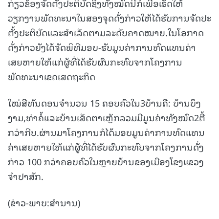
ກ່ຽວຂ້ອງຈັດຕັ້ງປະຕິບັດຊຶ່ງທັງໝົດນີ້ກໍເພື່ອເຮັດໃຫ້
ວຽກງານພັດທະນາໃນສອງຈຸດດັ່ງກ່າວໃຫ້ໄດ້ຮັບການຈັດປະ
ຕັ້ງປະຕິບັດແລະສຳເລັດຕາມລະດັບຄາດໝາຍ.ໃນໂອກາດ
ດັ່ງກ່າວຍັງໄດ້ຈັດພິທີມອບ-ຮັບມູນຄ່າການທົດແທນຄ່າ
ເສຍຫາຍໃຫ້ແກ່ຜູ້ທີ່ໄດ້ຮັບຜົນກະທົບຈາກໂຄງການ
ພັດທະນາເຂດເສດຖະກິດ
ໃໝ່ສີທັນດອນຈຳນວນ 15 ຄອບຄົວໃນ3ບ້ານຄື: ບ້ານບຶງ
ງາມ,ທ່າຄໍ້ແລະບ້ານເສັດຕາເຫຼັກລວມມີມູນຄ່າທັງໝົດ2ຕື້
ກວ່າກີບ.ຜ່ານມາໂຄງການກໍໄດ້ມອບມູນຄ່າການທົດແທນ
ຄ່າເສຍຫາຍໃຫ້ແກ່ຜູ້ທີ່ໄດ້ຮັບຜົນກະທົບຈາກໂຄງການດັ່ງ
ກ່າວ 100 ກວ່າຄອບຄົວໃນຫຼາຍບ້ານຂອງເມືອງໂຂງແຂວງ
ຈຳປາສັກ.
(ຂ່າວ-ພາບ:ສຳນານ)