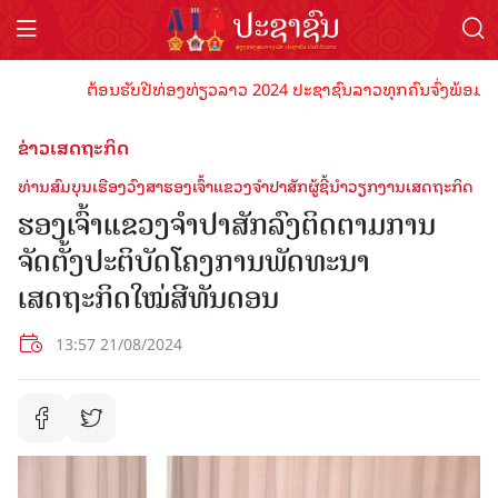
ຕ້ອນຮັບປີທ່ອງທ່ຽວລາວ 2024 ປະຊາຊົນລາວທຸກຄົນຈົ່ງພ້ອມເປັນເຈົ້
ຂ່າວເສດຖະກິດ
ທ່ານສົມບຸນເຮືອງວົງສາຮອງເຈົ້າແຂວງຈຳປາສັກຜູ້ຊີ້ນຳວຽກງານເສດຖະກິດ
ຮອງເຈົ້າແຂວງຈຳປາສັກລົງຕິດຕາມການ
ຈັດຕັ້ງປະຕິບັດໂຄງການພັດທະນາ
ເສດຖະກິດໃໝ່ສີທັນດອນ
13:57 21/08/2024