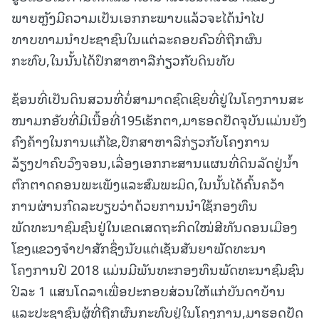
ພາຍຫຼັງມີຄວາມເປັນເອກກະພາບແລ້ວຈະໄດ້ນຳໄປ
ທາບທາມນຳປະຊາຊົນໃນແຕ່ລະຄອບຄົວທີ່ຖືກຜົນ
ກະທົບ,ໃນນັ້ນໄດ້ປຶກສາຫາລືກ່ຽວກັບດິນທັບ
ຊ້ອນທີ່ເປັນດິນສວນທີ່ບໍ່ສາມາດຊົດເຊີຍທີ່ຢູ່ໃນໂຄງການສະ
ໜາມກອັບທີ່ມີເນື້ອທີ່195ເຮັກຕາ,ມາຮອດປັດຈຸບັນແມ່ນຍັງ
ຄົງຄ້າງໃນການແກ້ໄຂ,ປຶກສາຫາລືກ່ຽວກັບໂຄງການ
ລ້ຽງປາຄົບວົງຈອນ,ເລື່ອງເອກກະສານແຜນທີ່ດິນລັດຢູ່ນໍ້າ
ຕົກຕາດຄອນພະເພັງແລະສົມພະມິດ,ໃນນັ້ນໄດ້ຄົ້ນຄວ້າ
ການຜ່ານກົດລະບຽບວ່າດ້ວຍການນຳໃຊ້ກອງທຶນ
ພັດທະນາຊົມຊົນຢູ່ໃນເຂດເສດຖະກິດໃໝ່ສີທັນດອນເມືອງ
ໂຂງແຂວງຈຳປາສັກຊຶ່ງນັບແຕ່ເຊັນສັນຍາພັດທະນາ
ໂຄງການປີ 2018 ແມ່ນມີພັນທະກອງທຶນພັດທະນາຊົມຊົນ
ປີລະ 1 ແສນໂດລາເພື່ອປະກອບສ່ວນໃຫ້ແກ່ບັນດາບ້ານ
ແລະປະຊາຊົນຜູ້ທີ່ຖືກຜົນກະທົບຢູ່ໃນໂຄງການ,ມາຮອດປັດ