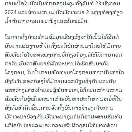
ຕາມເນື້ອໃນບົດບັນທຶກກອງປະຊຸມຄັ້ງວັນທີ 23 ມັງກອນ
2024 ແລະຜ່ານແຜນແມ່ບົດພັດທະນາ 2 ແຫຼ່ງທ່ອງທ່ຽວ
ນໍ້າຕົກຕາດຄອນພະເພັງແລະສົມພະມິດ.
ໂອກາດດັ່ງກ່າວທ່ານສົມບຸນເຮືອງວົງສາໄດ້ເນັ້ນໃຫ້ສືບຕໍ່
ບັນດາແຜນງານທີ່ຈັດຕັ້ງປະຕິບັດຜ່ານມາໂດຍໃຫ້ມີການ
ສົມທົບກັນໃນຂະແໜງການທີ່ກ່ຽວຂ້ອງ,ຂໍໃຫ້ມີການກວດ
ກາຄືນບັນດາສັນຍາທີ່ລັດຖະບານໄດ້ເຮັດສັນຍາກັບ
ໂຄງການ, ໃນນັ້ນການພັດທະນາໂຄງການຫາກບັນຫາໃດ
ຍັງບໍ່ທັນສອດຄ່ອງໃຫ້ມີການແລກປ່ຽນຊຶ່ງກັນແລະກັນ
ລະຫວ່າງພາກລັດແລະຜູ້ພັດທະນາ,ໃຫ້ຄະນະກຳມະການ
ສົມທົບກັບຜູ້ພັດທະນາແກ້ໄຂບັນຫາປະກົດການຫຍໍ້ທໍ້ໃນ
ສັງຄົມທີ່ເກີດຂຶ້ນ,ການຈັດຕັ້ງບັັນດາໜ້າວຽກໃນການ
ພັດທະນາບ້ວງເງິນພັດທະນາຊຸມຊົນຕ້ອງປະສານສົມທົບ
ແກ້ໄຂບັນຫາແລະມອບຄວາມຮັບຜິດຊອບໃຫ້ພາກສ່ວນ