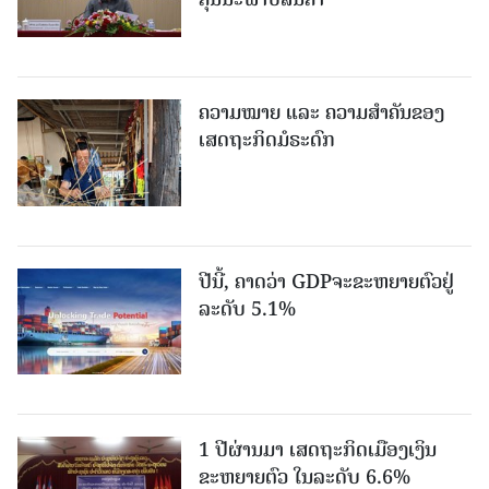
ຄວາມໝາຍ ແລະ ຄວາມສໍາຄັນຂອງ
ເສດຖະກິດມໍຣະດົກ
ປີນີ້, ຄາດວ່າ GDPຈະຂະຫຍາຍຕົວຢູ່
ລະດັບ 5.1%
1 ປີຜ່ານມາ ເສດຖະກິດເມືອງເງິນ
ຂະຫຍາຍຕົວ ໃນລະດັບ 6.6%