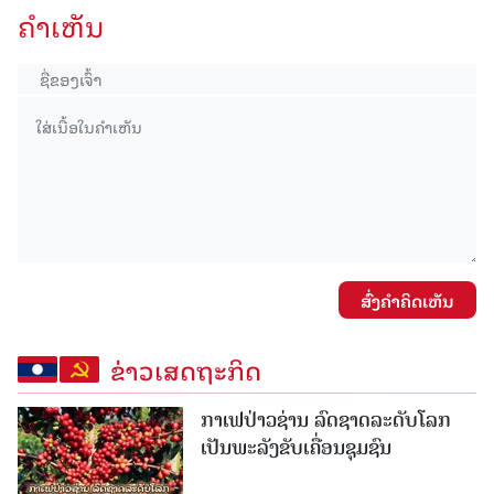
ຄໍາເຫັນ
ສົ່ງຄໍາຄິດເຫັນ
ຂ່າວເສດຖະກິດ
ກາເຟປ່າວຊ່ານ ລົດຊາດລະດັບໂລກ
ເປັນພະລັງຂັບເຄື່ອນຊຸມຊົນ