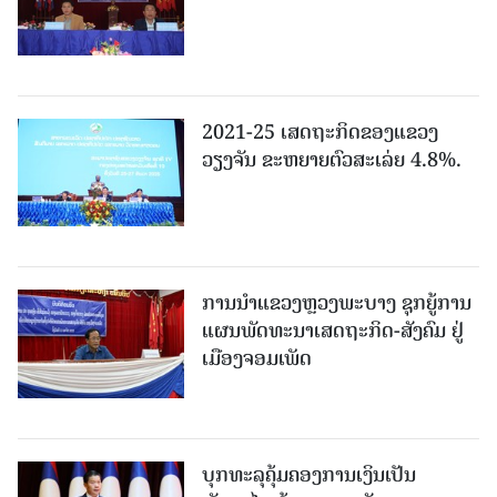
2021-25 ເສດຖະກິດຂອງແຂວງ
ວຽງຈັນ ຂະຫຍາຍຕົວສະເລ່ຍ 4.8%.
ການນຳແຂວງຫຼວງພະບາງ ຊຸກຍູ້ການ
ແຜນພັດທະນາເສດຖະກິດ-ສັງຄົມ ຢູ່
ເມືອງຈອມເພັດ
ບຸກທະລຸຄຸ້ມຄອງການເງິນເປັນ