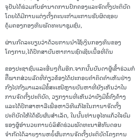
ຈຸປັນໄດ້ຮ່ວມກັບອຳນາດການປົກຄອງແລະຈັດຕັ້ງປະຕິບັດ
ໂດຍໄດ້ມີການແຕ່ງຕັ້ງຄະນະກຳມະການຮັບຜິດຊອບ
ຄຸ້ມຄອງກອງທຶນພັດທະນາຊຸມຊົນ,
ຜ່ານກົດລະບຽບວ່າດ້ວຍການນຳໃຊ້ເງິນກອງທຶນຂອງ
ໂຄງການ,ໄດ້ປຶກສາບັນຫາການຊົດເຊີຍເນື້ອທີ່ດິນ
ຂອງປະຊາຊົນແລະອື່ນໆຕື່ມອີກ.ຈາກນັ້ນບັນດາຜູ້ເຂົ້າຮ່ວມກໍ
ຄີືພາກສ່ວນລັດທີ່ກ່ຽວຂ້ອງໄດ້ປະກອບຄຳຄິດຄຳເຫັນຢ່າງ
ກົງໄປກົງມາແລະມີຂໍ້ສະເໜີຫຼາຍບັນຫາທີ່ຍັງເຫັນວ່າໃນ
ການຈັດຕັ້ງປະຕິບັດ, ວຽກງານທີ່ເຫັນວ່າຍັງມີຂໍ້ຄົງຄ້າງ
ແລະໄດ້ປຶກສາຫາລືເພື່ອຫາວິທີແກ້ໄຂໃນການາຈັດຕັ້ງ
ປະຕິບັດໃຫ້ໄດ້ຮັບຜົນສຳເລັດ, ໃນນັ້ນທ່ານອຸໄທແກ້ວໃຈຍົມ
ຮອງຜູ້ອຳນວຍການບໍລິສັດຮ່ວມພັດທະນາສີທັນດອນ
ຈຳກັດໄດ້ລາຍງານຫຍໍ້ຜົນການຈັດຕັ້ງປະຕິບັດໂຄງການ