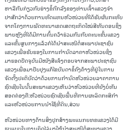
ຫາລືກັນກ່ຽວກັບຮ່າງຂໍ້ຕົກລົງຂອງທ່ານເຈົ້າແຂວງຈຳ
ປາສັກວ່າດ້ວຍການທົດແທນຫົວໜ່ວຍທີ່ໄດ້ຮັບຜົນກະທົບ
ຈາກໂຄງການພັດທະນາເຂດເສດຖະກິດໃໝ່ສີທັນດອນຊຶ່ງ
ພາຍຫຼັງທີ່ໄດ້ມີການຄົ້ນຄວ້າຮ່ວມກັນກັບຄະນະຂັ້ນແຂວງ
ແລະຂັ້ນສູນກາງແລ້ວກໍໄດ້ນຳສະເໜີຕໍ່ສະພາປະຊາຊົນ
ແຂວງເພື່ອຮັບຮອງໃນການກຳນົດລາຄາຫົວໜ່ວຍຊຶ່ງ
ມາຮອດປັດຈຸບັນມີໜັງສືແຈ້ງຕອບຈາກສະພາປະຊາຊົນ
ແຂວງເພື່ອມາປັບປຸງແກ້ໄຂບັນດາຂໍ້ຄົງຄ້າງທີ່ຢູ່ໃນການ
ຈັດຕັ້ງປະຕິບັດວ່າດ້ວຍການກຳນົດຫົວໜ່ວຍລາຄາການ
ຊົດເຊີຍໃນນັ້ນສະພາແຂວງເຫັນວ່າຫົວໜ່ວຍທີ່ຍັງບໍ່ທັນ
ສອດຄ່ອງຄື:ຫົວໜ່ວຍຊົດເຊີຍພື້ນທີ່ການຜະລິດກະສິກຳ
ແລະຫົວໜ່ວຍການນຳໃຊ້ທີ່ດິນ,ສ່ວນ
ຫົວໜ່ວຍທາງດ້ານສິ່ງປຸກສ້າງພະແນກຍທຂແຂວງໄດ້ມີ
ຮູບແບບໃນການຄິດໄລ່ມາໃຫ້ນຳສະເໜີຕໍ່ສະພາແຂວງ