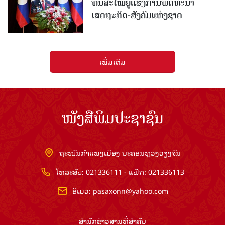
ທັນສະໄໝຍູ້ແຮງການພັດທະນາ
ເສດຖະກິດ-ສັງຄົມແຫ່ງຊາດ
ເພີ່ມເຕີມ
ໜັງສືພິມປະຊາຊົນ
ຖະໜົນກຳແພງເມືອງ ນະຄອນຫຼວງວຽງຈັນ
ໂທລະສັບ: 021336111 - ແຟັກ: 021336113
ອີເມວ:
pasaxonn@yahoo.com
ສຳ​ນັກ​ຂ່າວ​ສານ​ທີ່​ສຳ​ຄັນ​