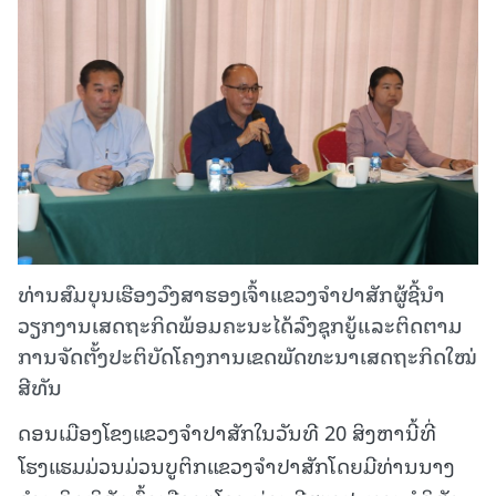
ທ່ານສົມບຸນເຮືອງວົງສາຮອງເຈົ້າແຂວງຈຳປາສັກຜູ້ຊີ້ນຳ
ວຽກງານເສດຖະກິດພ້ອມຄະນະໄດ້ລົງຊຸກຍູ້ແລະຕິດຕາມ
ການຈັດຕັ້ງປະຕິບັດໂຄງການເຂດພັດທະນາເສດຖະກິດໃໝ່
ສີທັນ
ດອນເມືອງໂຂງແຂວງຈຳປາສັກໃນວັນທີ 20 ສິງຫານີ້ທີ່
ໂຮງແຮມມ່ວນມ່ວນບູຕິກແຂວງຈຳປາສັກໂດຍມີທ່ານນາງ