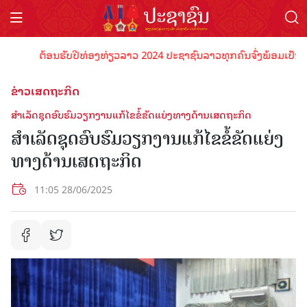
ຕ້ອນຮັບປີທ່ອງທ່ຽວລາວ 2024 ປະຊາຊົນລາວທຸກຄົນຈົ່ງພ້ອມເປັນເຈົ້າພາ
ຂ່າວເສດຖະກິດ
ສຳເລັດຊຸດອົບຮົມວຽກງານແກ້ໄຂຂໍ້ຂັດແຍ່ງທາງດ້ານເສດຖະກິດ
ສຳເລັດຊຸດອົບຮົມວຽກງານແກ້ໄຂຂໍ້ຂັດແຍ່ງ
ທາງດ້ານເສດຖະກິດ
11:05 28/06/2025