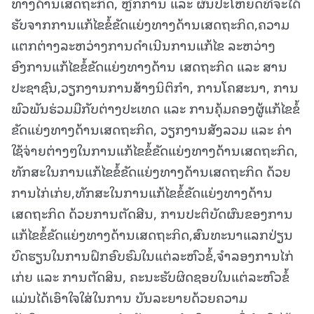
ທາງດ້ານເສດຖະກິດ, ຫຼັກການ ແລະ ຜົນປະໂຫຍດທີ່ຈະໄດ້
ຮັບຈາກການແກ້ໄຂຂໍ້ຂັດແຍ່ງທາງດ້ານເສດຖະກິດ,ຄວາມ
ແຕກຕ່າງລະຫວ່າງການດໍາເນີນການແກ້ໄຂ ລະຫວ່າງ
ອົງການແກ້ໄຂຂໍ້ຂັດແຍ່ງທາງດ້ານ ເສດຖະກິດ ແລະ ສານ
ປະຊາຊົນ,ວຽກງານການສ້າງນິຕິກຳ, ການໂຄສະນາ, ການ
ພົວພັນຮ່ວມມືກັບຕ່າງປະເທດ ແລະ ການຄຸ້ມຄອງຜູ້ແກ້ໄຂຂໍ້
ຂັດແຍ່ງທາງດ້ານເສດຖະກິດ, ວຽກງານສັງລວມ ແລະ ຄ່າ
ໃຊ້ຈ່າຍຕ່າງໆໃນການແກ້ໄຂຂໍ້ຂັດແຍ່ງທາງດ້ານເສດຖະກິດ,
ທັກສະໃນການແກ້ໄຂຂໍ້ຂັດແຍ່ງທາງດ້ານເສດຖະກິດ ດ້ວຍ
ການໄກ່ເກ່ຍ,ທັກສະໃນການແກ້ໄຂຂໍ້ຂັດແຍ່ງທາງດ້ານ
ເສດຖະກິດ ດ້ວຍການຕັດສີນ, ການປະຕິບັດຜົນຂອງການ
ແກ້ໄຂຂໍ້ຂັດແຍ່ງທາງດ້ານເສດຖະກິດ,ສົນທະນາແລກປ່ຽນ
ບົດຮຽນໃນການຝຶກອົບຮົມໃນແຕ່ລະຫົວຂໍ້,ຈໍາລອງການໄກ່
ເກ່ຍ ແລະ ການຕັດສິນ, ຄະນະຮັບຜິດຊອບໃນແຕ່ລະຫົວຂໍ້
ແມ່ນໄດ້ເອົາໃຈໃສ່ໃນການ ບັນລະຍາຍດ້ວຍຄວາມ