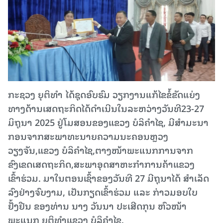
ກະຊວງ ຍຸຕິທຳ ໄດ້ຊຸດອົບຮົມ ວຽກງານແກ້ໄຂຂໍ້ຂັດແຍ່ງ
ທາງດ້ານເສດຖະກິດໄດ້ດຳເນີນໃນລະຫວ່າງວັນທີ23-27
ມິຖຸນາ 2025 ຢູ່ໂມສອນຂອງແຂວງ ບໍລິຄຳໄຊ, ມີສຳມະນາ
ກອນຈາກສະພາທະນາຍຄວາມນະຄອນຫຼວງ
ວຽງຈັນ,ແຂວງ ບໍລິຄຳໄຊ,ຕາງໜ້າພະແນກການຈາກ
ຂົງເຂດເສດຖະກິດ,ສະພາອຸດສາຫະກຳການຄ້າແຂວງ
ເຂົ້າຮ່ວມ. ມາໃນຕອນເຊົ້າຂອງວັນທີ 27 ມີຖຸນາໄດ້ ສຳເລັດ
ລົງຢ່າງຈົບງາມ, ເປັນກຽດເຂົ້າຮ່ວມ ແລະ ກ່າວມອບໃບ
ຢັ້ງຢືນ ຂອງທ່ານ ນາງ ວັນນາ ປະເສີດກຸນ ຫົວໜ້າ
ພະແນກ ຍຸຕິທຳແຂວງ ບໍລິຄຳໄຊ.