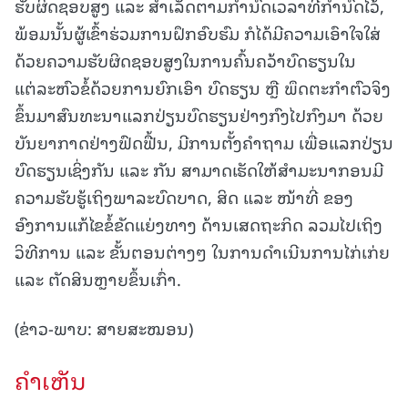
ຮັບຜິດຊອບສູງ ແລະ ສຳເລັດຕາມກຳນົດເວລາທີ່ກຳນົດໄວ້,
ພ້ອມນັ້ນຜູ້ເຂົ້າຮ່ວມການຝຶກອົບຮົມ ກໍໄດ້ມີຄວາມເອົາໃຈໃສ່
ດ້ວຍຄວາມຮັບຜິດຊອບສູງໃນການຄົ້ນຄວ້າບົດຮຽນໃນ
ແຕ່ລະຫົວຂໍ້ດ້ວຍການຍົກເອົາ ບົດຮຽນ ຫຼື ພຶດຕະກຳຕົວຈິງ
ຂຶ້ນມາສົນທະນາແລກປ່ຽນບົດຮຽນຢ່າງກົງໄປກົງມາ ດ້ວຍ
ບັນຍາກາດຢ່າງຟົດຟື້ນ, ມີການຕັ້ງຄໍາຖາມ ເພື່ອແລກປ່ຽນ
ບົດຮຽນເຊິ່ງກັນ ແລະ ກັນ ສາມາດເຮັດໃຫ້ສໍາມະນາກອນມີ
ຄວາມຮັບຮູ້ເຖິງພາລະບົດບາດ, ສິດ ແລະ ໜ້າທີ່ ຂອງ
ອົງການແກ້ໄຂຂໍ້ຂັດແຍ່ງທາງ ດ້ານເສດຖະກິດ ລວມໄປເຖິງ
ວິທີການ ແລະ ຂັ້ນຕອນຕ່າງໆ ໃນການດໍາເນີນການໄກ່ເກ່ຍ
ແລະ ຕັດສິນຫຼາຍຂຶ້ນເກົ່າ.
(ຂ່າວ-ພາບ: ສາຍສະໝອນ)
ຄໍາເຫັນ