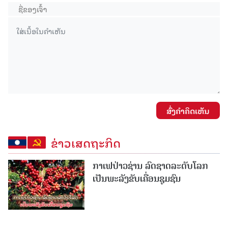
ສົ່ງຄໍາຄິດເຫັນ
ຂ່າວເສດຖະກິດ
ກາເຟປ່າວຊ່ານ ລົດຊາດລະດັບໂລກ
ເປັນພະລັງຂັບເຄື່ອນຊຸມຊົນ