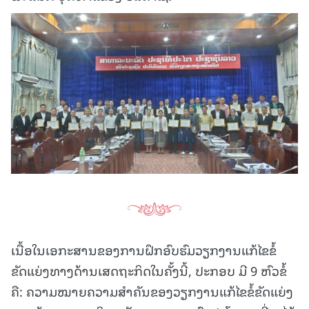
ເນື້ອໃນເອກະສານຂອງການຝຶກອົບຮົມວຽກງານແກ້ໄຂຂໍ້
ຂັດແຍ່ງທາງດ້ານເສດຖະກິດໃນຄັ້ງນີ້, ປະກອບ ມີ 9 ຫົວຂໍ້
ຄື: ຄວາມໝາຍຄວາມສໍາຄັນຂອງວຽກງານແກ້ໄຂຂໍ້ຂັດແຍ່ງ