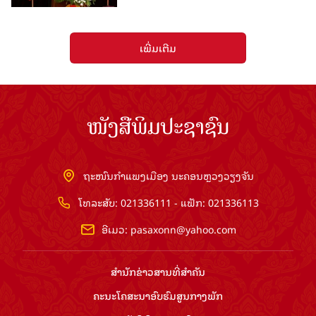
ເພີ່ມເຕີມ
ໜັງສືພິມປະຊາຊົນ
ຖະໜົນກຳແພງເມືອງ ນະຄອນຫຼວງວຽງຈັນ
ໂທລະສັບ: 021336111 - ແຟັກ: 021336113
ອີເມວ:
pasaxonn@yahoo.com
ສຳ​ນັກ​ຂ່າວ​ສານ​ທີ່​ສຳ​ຄັນ​
ຄະນະໂຄສະນາອົບຮົມ​ສູນ​ກາງ​ພັກ