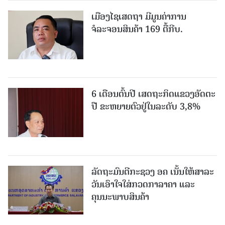
ເມືອງໄຊເສດຖາ ມີມູນຄ່າການ
ຈໍລະຈອນສິນຄ້າ 169 ຕື້ກີບ.
6 ເດືອນຕົ້ນປີ ເສດຖະກິດແຂວງອັດຕະ
ປື ຂະຫຍາຍຕົວຢູ່ໃນລະດັບ 3,8%
ລັດຖະມົນຕີກະຊວງ ອຄ ເນັ້ນໃຫ້ສາລະ
ວັນເອົາໃຈໃສ່ກວດກາລາຄາ ແລະ
ຄຸນນະພາບສິນຄ້າ