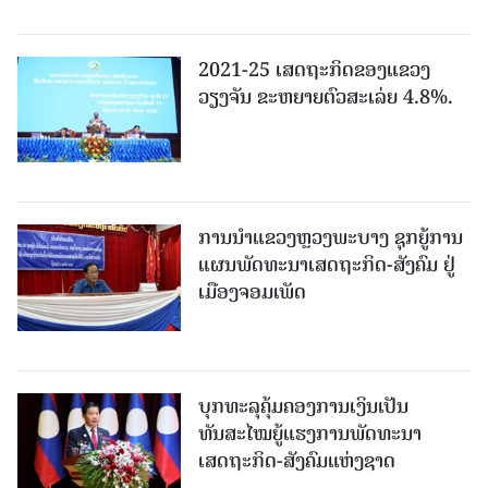
2021-25 ເສດຖະກິດຂອງແຂວງ
ວຽງຈັນ ຂະຫຍາຍຕົວສະເລ່ຍ 4.8%.
ການນຳແຂວງຫຼວງພະບາງ ຊຸກຍູ້ການ
ແຜນພັດທະນາເສດຖະກິດ-ສັງຄົມ ຢູ່
ເມືອງຈອມເພັດ
ບຸກທະລຸຄຸ້ມຄອງການເງິນເປັນ
ທັນສະໄໝຍູ້ແຮງການພັດທະນາ
ເສດຖະກິດ-ສັງຄົມແຫ່ງຊາດ