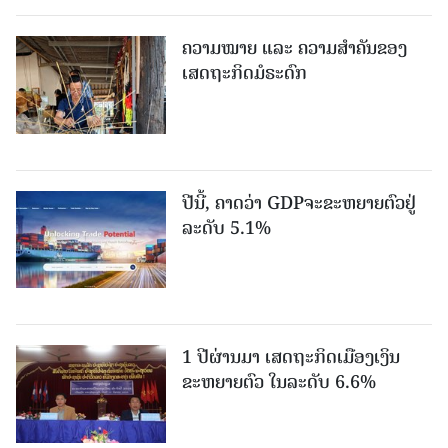
ຄວາມໝາຍ ແລະ ຄວາມສໍາຄັນຂອງ
ເສດຖະກິດມໍຣະດົກ
ປີນີ້, ຄາດວ່າ GDPຈະຂະຫຍາຍຕົວຢູ່
ລະດັບ 5.1%
1 ປີຜ່ານມາ ເສດຖະກິດເມືອງເງິນ
ຂະຫຍາຍຕົວ ໃນລະດັບ 6.6%