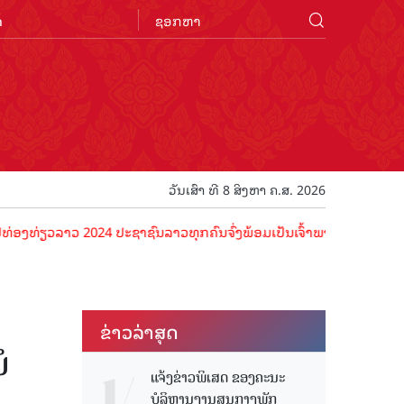
n
ວັນເສົາ ທີ 8 ສິງຫາ ຄ.ສ. 2026
ລາວ 2024 ປະຊາຊົນລາວທຸກຄົນຈົ່ງພ້ອມເປັນເຈົ້າພາບທີ່ດີ ຕ້ອນຮັບນັກທ່ອງ
ຂ່າວ​ລ່າ​ສຸດ
ໍ
ແຈ້ງຂ່າວພິເສດ ຂອງຄະນະ
ບໍລິຫານງານສູນກາງພັກ