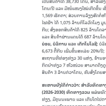
ເປັນສິນຄ້າໄດ້ 38,730 ໂຕນ, ສາລີແຂ
ໂຕນ/ປີ ແລະ ມີໜໍ່ແໜງໃໝ່ເກີດຂຶ້ນ ເຊັ
1,569 ເຮັກຕາ; ສ່ວນການລ້ຽງສັດກໍ່
ໄຟຟ້າ ໄດ້ 1,075 ລ້ານກິໂລວັດໂມງ ມູນ
ກີບ; ສົ່ງອອກສິນຄ້າໄດ້ 825 ລ້ານໂດລາ
ແລະ ສິນຄ້າຜ່ານແດນໄດ້ 687 ລ້ານໂດ
ຍ່ອຍ
,
ບໍລິການ ແລະ
ເຕັກໂນໂລຊີ:
ບໍລ
6,673 ຕື້ກີບ ເພີ່ມຂຶ້ນສະເລ່ຍ 20%
ສະຖານທີ່ທ່ອງທ່ຽວ 30 ແຫ່ງ, ຮ້ານ
ກິດນໍາທ່ຽວ 7 ຫົວໜ່ວຍ ສາມາດດຶງດູດ
ສິນຄ້າ 3 ລ້ານກ່ວາໂຕນ, ຂົນສົ່ງໂດຍ
ສະຫາຍຍັງໄດ້ກ່າວວ່າ: ສຳລັບ
ທິດທາ
(2026-2030)
ທິດທາງລວມ ແມ່ນ
ພັ
ທ່ຽງ, ມີຄຸນນະພາບ ແລະ ເຕີບໂຕໄປຕ
ຂະຫຍາຍຕົວຂອງອຸດສາຫະກຳ; ຍົກສູງ