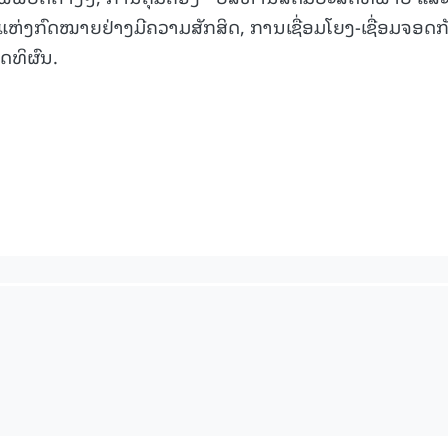
ແຫ່ງກົດໝາຍຢ່າງມີຄວາມສັກສິດ, ການເຊື່ອມໂຍງ-ເຊື່ອມຈອດກ
ດທິຜົນ.