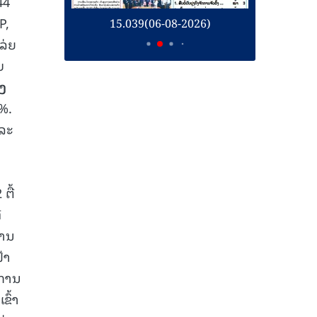
44
P,
26)
15.039(06-08-2026)
1
ລ່ຍ
ບ
ງ
1%.
ແລະ
ນ
ຕື້
່
ການ
້າ
 ການ
ຂົ້າ