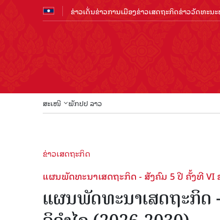
ຂ່າວເດັ່ນ
ຂ່າວການເມືອງ
ຂ່າວເສດຖະກິດ
ຂ່າວວັດທະນະທ
ສະເໜີ
ພັກປປ ລາວ
ຂ່າວເສດຖະກິດ
ແຜນພັດທະນາເສດຖະກິດ - ສັງຄົມ 5 ປີ ຄັ້ງທີ VI
ແຜນພັດທະນາເສດຖະກິດ - ສ