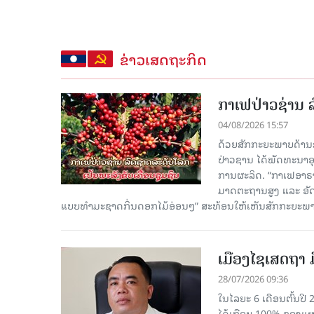
ຂ່າວເສດຖະກິດ
ກາເຟປ່າວຊ່ານ ລ
04/08/2026 15:57
ດ້ວຍສັກກະຍະພາບດ້ານ
ປ່າວຊານ ໄດ້ພັດທະນາອຸ
ການຜະລິດ. “ກາເຟອາຣາບ
ມາດຕະຖານສູງ ແລະ ອັດຕະລ
ແບບທຳມະຊາດກິ່ນດອກໄມ້ອ່ອນໆ” ສະທ້ອນໃຫ້ເຫັນສັກກະຍະພ
ເມືອງໄຊເສດຖາ ມ
28/07/2026 09:36
ໃນໄລຍະ 6 ເດືອນຕົ້ນປີ 
ໄດ້ເກືອບ 100% ຂອງແຜນກ