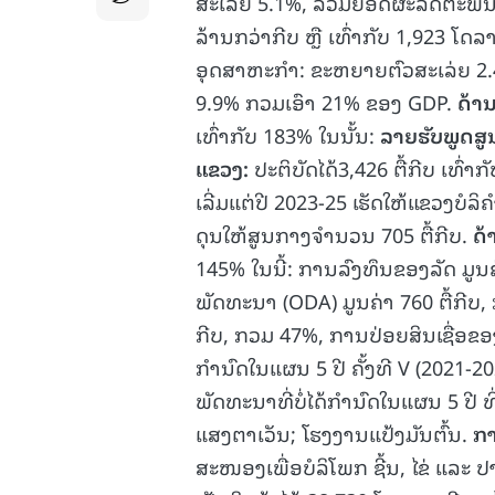
ສະເລ່ຍ 5.1%, ລວມຍອດຜະລິດຕະພັນພາຍ
ລ້ານກວ່າກີບ ຫຼື ເທົ່າກັບ 1,923 ໂ
ອຸດສາຫະກໍາ: ຂະຫຍາຍຕົວສະເລ່ຍ 2
9.9% ກວມເອົາ 21% ຂອງ GDP.
ດ້າ
ເທົ່າກັບ 183% ໃນນັ້ນ:
ລາຍຮັບພູດສ
ແຂວງ:
ປະຕິບັດໄດ້3,426 ຕື້ກີບ ເທົ່າ
ເລີ່ມແຕ່ປີ 2023-25 ເຮັດໃຫ້ແຂວງບໍ
ດຸນໃຫ້ສູນກາງຈໍານວນ 705 ຕື້ກີບ.
ດ້
145% ໃນນີ້: ການລົງທຶນຂອງລັດ ມູນ
ພັດທະນາ (ODA) ມູນຄ່າ 760 ຕື້ກີບ,
ກີບ, ກວມ 47%, ການປ່ອຍສິນເຊື່ອຂ
ກຳນົດໃນແຜນ 5 ປີ ຄັ້ງທີ V (2021-20
ພັດທະນາທີ່ບໍ່ໄດ້ກໍານົດໃນແຜນ 5 ປີ
ແສງຕາເວັນ; ໂຮງງານແປ້ງມັນຕົ້ນ.
ກ
ສະໜອງເພື່ອບໍລິໂພກ ຊີ້ນ, ໄຂ່ ແລະ ປ