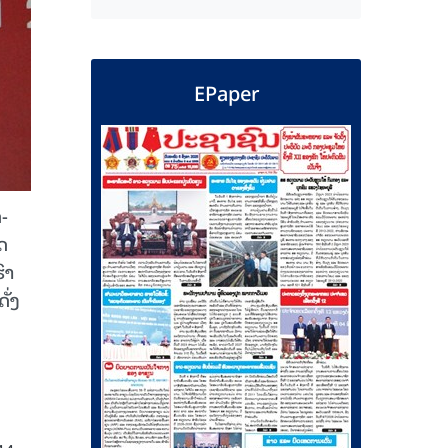
EPaper
-
ັດ
ົາ
ັ່ງ