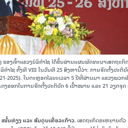
ຮອງເຈົ້າແຂວງບໍລິຄຳໄຊ ໄດ້ຂຶ້ນຜ່ານແຜນພັດທະນາເສດຖະກິດ
ຄຳໄຊ ຄັ້ງທີ VIII ໃນວັນທີ 25 ສິງຫານີ້ວ່າ: ການຈັດຕັ້ງປະຕິບ
021-2025). ໃນຕະຫຼອດໄລຍະເວລາ 5 ປີທີ່ຜ່ານມາ ແຂວງພວກເຮ
ສະແດງອອກໃນການຈັດຕັ້ງປະຕິບັດ 6 ເປົ້າໝາຍ ແລະ 21 ວຽກຈຸດ ດ
ໝັ້ນທ່ຽງ ແລະ ສົມດຸນເທື່ອລະກ້າວ
.
ເສດຖະກິດຂະຫຍາຍຕົວ