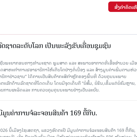
ສົ່ງຄໍາຄິດເຫ
ົດຊາດລະດັບໂລກ ເປັນພະລັງຂັບເຄື່ອນຊຸມຊົນ
ຊັບພະຍາກອນທາງທຳມະຊາດ ພູມສາດ ແລະ ສະພາບອາກາດທີ່ເອື້ອອຳນວຍ ເມື
ດສາຫະກຳກາເຟອາຣາບີກາໃຫ້ເຕີບໂຕຢ່າງຕໍ່ເນື່ອງ ແລະ ສ້າງມູນຄ່າເພີ່ມຕາມຫ່ວ
ີກາປ່າວຊານ” ໄດ້ກາຍເປັນສິນຄ້າກະສິກຳຫຼັກຂອງພື້ນທີ່ ດ້ວຍຄຸນນະພາບ
ັກດ້ານລົດຊາດທີ່ໂດດເດັ່ນ ໂດຍມີຈຸດເດັ່ນຄື “ບໍ່ສົ້ມ, ບໍ່ຮຶນ,ເຂັ້ມແຕ່ບໍ່ຂົມຫຼາ
າບການຜະລິດແລະ ການຄວບຄຸມຄຸນນະພາບຢ່າງເປັນລະບົບ.
ີມູນຄ່າການຈໍລະຈອນສິນຄ້າ 169 ຕື້ກີບ.
2026 ນີ້ເມືອງໄຊເສດຖາ, ແຂວງອັດຕະປື ມີມູນຄ່າການຈໍລະຈອນສິນຄ້າ 169 ຕື້ກີບ, 
ານປີ, ເຊິ່ງ ປັດຈຸບັນທົ່ວເມືອງ ມີຫົວໜ່ວຍທຸລະກິດທັງໝົດ 596 ຫົວໜ່ວຍ, ໃນ