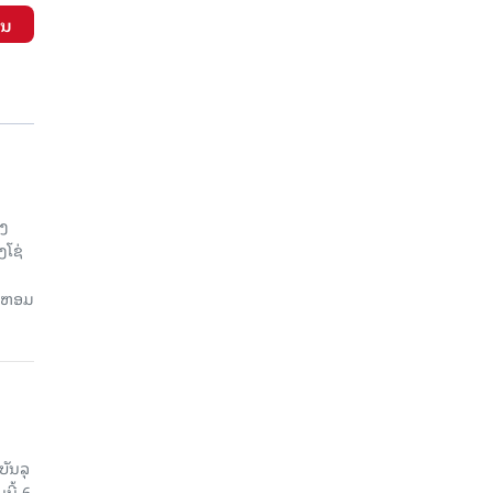
ັນ
ອງ
ງໂຊ່
ຍ, ຫອມ
ບັນລຸ
ນີ້ 6