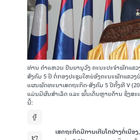
ທ່ານ ຄຳແຫວນ ປັນຍານຸວົງ ຄະນະປະຈຳພັກແຂວງ 
ສັງຄົມ 5 ປີ ຕໍ່ກອງປະຊຸມໃຫຍ່ອົງຄະນະພັກແຂວງບໍລິ
ແຜນພັດທະນາເສດຖະກິດ-ສັງຄົມ 5 ປີຄັ້ງທີ V (2
ແມ່ນມີຜົນສໍາເລັດ ແລະ ພົ້ນເດັ່ນຫຼາຍດ້ານ ຊຶ່ງ
ນີ້:
ເສດຖະກິດມີການເຕີບໂຕຢ່າງຕໍ່ເນືອງ
,