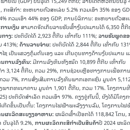
ໃນ (GDP) ບັນລຸໄດ້ 15,249 ຕື້ກີບ; ລາຍໄດ້ຕໍ່ຫົວຄົນບັນລຸ 
ດລາ, ກະສິກໍາ: ຂະຫຍາຍຕົວສະເລ່ຍ 5.2% ກວມເອົາ 35% ຂອງ GD
15.040(07-08-20
.4% ກວມເອົາ 44% ຂອງ GDP, ການບໍລິການ: ຂະຫຍາຍຕົວສະເ
ນການເງິນ
ສາມາດຈັດເກັບລາຍຮັບເຂົ້າງົບປະມານໄດ້ 6,350 ຕື້ກີ
ູນກາງ:
ປະຕິບັດໄດ້ 2,923 ຕື້ກີບ ເທົ່າກັບ 111%;
ລາຍຮັບພູດຂອ
ກັບ 413%;
ດ້ານລາຍຈ່າຍ:
ປະຕິບັດໄດ້ 2,844 ຕື້ກີບ ເທົ່າກັບ 13
ລິຄຳໄຊ ເປັນແຂວງກຸ້ມຕົນເອງ ແລະ ເກີນດຸນທາງດ້ານງົບປະມານ 
ານການລົງທຶນ:
ມີການລົງທຶນທັງໝົດ 10,899 ຕື້ກີບ ເທົ່າກັບ
ຄ່າ 3,124 ຕື້ກີບ, ກວມ 29%, ການຊ່ວຍເຫຼືອທາງການເພື່ອກາ
 ກວມ 7%, ການສົ່ງເສີມການລົງທຶນພາກເອກະຊົນ ມູນຄ່າ 5,112 
ອງພາກທະນາຄານ ມູນຄ່າ 1,901 ຕື້ກີບ, ກວມ 17%. ໂຄງການທີ
25) ປະຕິບັດສຳເລັດ ກວມເອົາ 97%. ຄຽງຄູ່ກັນນີ້, ຍັງໄດ້ມີໂຄງ
 ທີ່ເກີດຂຶ້ນເປັນຕົ້ນ: ໂຄງການໄຟຟ້າພະລັງງານລົມ, ໂຄງການໄຟຟ
ານຜະລິດສະບຽງອາຫານ
:
ຜະລິດເຂົ້າເປືອກໄດ້ 118,842 ໂຕນ,
າ ບັນລຸໄດ້ 9.2%,
ການຜະລິດກະສິກໍາເປັນສິນຄ້າ
ປີ 2024 ຜະລິດເ