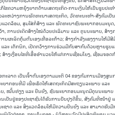
ແກ້ໄຂຄວາມຫຍຸ້ງຍາກດ້ານເສດຖະກິດ-ການເງິນໃຫ້ເປັນຮູບປະທໍ
ວລະຫວ່າງການພັດທະນາເສດຖະກິດ, ວັດທະນະທໍາ-ສັງຄົມເປັ
ແວດລ້ອມ, ສຸມໃສ່ກໍ່ສ້າງ ແລະ ພັດທະນາຊັບພະຍາກອນມະນຸດ
ວ້າ, ການປະດິດສ້າງໃໝ່ດ້ວຍປະລິມານ ແລະ ຄຸນນະພາບ, ສ້າງ
ານຜະລິດກຸ້ມຕົນເອງເທື່ອລະກ້າວ; ສ້າງກໍາລັງແຮງງານໃຫ້ມີສີມ
 ແລະ ເຕັກນິກ, ເປີດກວ້າງການຮ່ວມມືກັບສາກົນດ້ວຍຫຼາຍຮູບ
້າງເງື່ອນໄຂທີ່ເອື້ອອໍານວຍໃຫ້ແກ່ການເຊື່ອມໂຍງ, ເຊື່ອມຈອດກ
ອກະລາດ ເປັນເຈົ້າຕົນເອງຕາມມະຕິ 04 ຂອງກົມການເມືອງສູນ
ະຍາກອນທີ່ມີ ເພື່ອເຮັດໃຫ້ເສດຖະກິດມີສະຖຽນລະພາບ ແລະ
ພາບ, ໝັ້ນທ່ຽງ ແລະ ຍືນຍົງ, ຊັບພະຍາກອນມະນຸດມີຄຸນນະພາບ
ເປັນຢູ່ຂອງປະຊາຊົນໄດ້ຮັບການປັບປຸງດີຂຶ້ນ, ສັງຄົມທີ່ໜ້າຢູ່ 
ຊາດ ແລະ ສິ່ງແວດລ້ອມໃຫ້ມີຄວາມຍືນຍົງ ແລະ ສາມາດຮັບມື
ບັດຕ່າງໆ, ການຄຸ້ມຄອງ - ບໍລິຫານລັດມີປະສິດທິພາບ ແລ