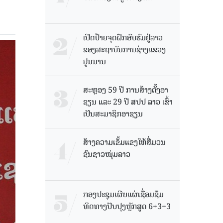
ເປີດປ້າຍຈຸດຝຶກອົບຮົມຢູ່ລາວ
ຂອງສະຖາບັນການຊ່າງແຂວງ
ຢູນນານ
ສະຫຼອງ 59 ປີ ການສ້າງຕັ້ງອາ
ຊຽນ ແລະ 29 ປີ ສປປ ລາວ ເຂົ້າ
ເປັນສະມາຊິກອາຊຽນ
ສ້າງຄວາມເຂັ້ມແຂງໃຫ້ສື່ມວນ
ຊົນຊາວໜຸ່ມລາວ
ກອງປະຊຸມເຜີຍແຜ່ເຊື່ອມຊຶມ
ທິດທາງປັບປຸງຫຼັກສູດ 6+3+3