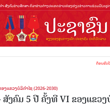
ຳ-ສັງຄົມ
ຂ່າວສືກສາ-ກິລາ
ຂ່າວຕ່າງປະເທດ
ຂ່າວທ່ອງທ່ຽວ
ຂ່າວການຮ່ວມມື
Logi
ຕ້ອນຮັບປີທ່ອງທ່ຽວ
 ຂອງແຂວງບໍລິຄຳໄຊ (2026-2030)
ັງຄົມ 5 ປີ ຄັ້ງທີ VI ຂອງແຂວງບ