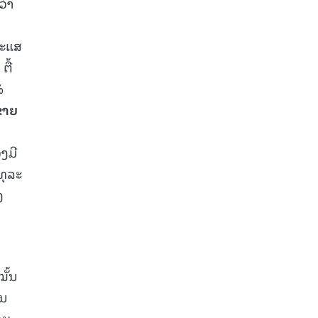
ວ່າ
ກະແສ
ຕື້
%
ຂາຍ
ງມີ
ທຸລະ
ງ
ັ້ນ
ານ
າບ