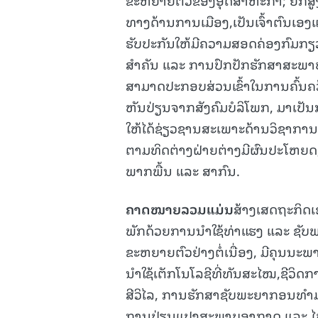
ທາງດ້ານການເມືອງ,ເປັນເຈົ້າຕົນເອງ
ຮັບປະກັນໃຫ້ມີຄວາມສອດຄ່ອງກົມກຽ
ສຳຄັນ ແລະ ການປົກປັກຮັກສາສະພາບ
ສາມາດປະກອບສ່ວນເຂົ້າໃນການຄົ້ນຄ
ຫັນປ່ຽນຈາກສັງຄົມບໍລິໂພກ, ມາເປັນກ
ໃຫ້ໄດ້ຊ່ຽວຊານສະເພາະດ້ານວິຊາການ
ຕາມທິດຕ່າງຝ່າຍຕ່າງມີຜົນປະໂຫຍດ; ສ
ພາກພື້ນ ແລະ ສາກົນ.
ຄາດໝາຍລວມແມ່ນ
ສ້າງເສດຖະກິດເ
ພັກດ້ວຍການນຳໃຊ້ທ່າແຮງ ແລະ ຊັບພ
ຂະຫຍາຍຕົວຢ່າງຕໍ່ເນື່ອງ, ມີຄຸນນະ
ນຳໃຊ້ເຕັກໂນໂລຊີທີ່ທັນສະໄໝ,ຊີວິດການ
ສີວິໄລ, ການຮັກສາຊັບພະຍາກອນທຳມະ
ການປ່ຽນແປງສະພາບອາກາດ ແລະ ໄພພິ