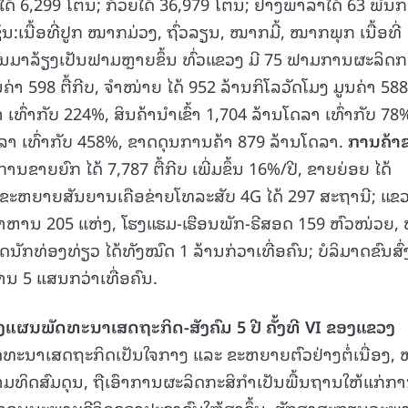
ງໄດ້ 6,299 ໂຕນ; ກ້ວຍໄດ້ 36,979 ໂຕນ; ຢາງພາລາໄດ້ 63 ພັນກ
່ນ:ເນື້ອທີ່ປູກ ໝາກມ່ວງ, ຖົ່ວລຽນ, ໝາກມີ້, ໝາກພຸກ ເນື້ອທີ່
ຫັນມາລ້ຽງເປັນຟາມຫຼາຍຂຶ້ນ ທົ່ວແຂວງ ມີ 75 ຟາມການຜະລິດ
ຄ່າ 598 ຕື້ກີບ, ຈໍາໜ່າຍ ໄດ້ 952 ລ້ານກິໂລວັດໂມງ ມູນຄ່າ 588 
 ເທົ່າກັບ 224%, ສິນຄ້ານໍາເຂົ້າ 1,704 ລ້ານໂດລາ ເທົ່າກັບ 78
ລາ ເທົ່າກັບ 458%, ຂາດດຸນການຄ້າ 879 ລ້ານໂດລາ.
ການຄ້າ
ິການຂາຍຍົກ ໄດ້ 7,787 ຕື້ກີບ ເພີ່ມຂຶ້ນ 16%/ປີ, ຂາຍຍ່ອຍ ໄດ້
/ປີ; ຂະຫຍາຍສັນຍານເຄືອຂ່າຍໂທລະສັບ 4G ໄດ້ 297 ສະຖານີ; ແຂວ
ອາຫານ 205 ແຫ່ງ, ໂຮງແຮມ-ເຮືອນພັກ-ຣີສອດ 159 ຫົວໜ່ວຍ, 
ນັກທ່ອງທ່ຽວ ໄດ້ທັງໝົດ 1 ລ້ານກ່ວາເທື່ອຄົນ; ບໍລິມາດຂົນສົ່
ສານ 5 ແສນກວ່າເທື່ອຄົນ.
ງ
ແຜນພັດທະນາເສດຖະກິດ-ສັງຄົມ 5 ປີ ຄັ້ງທີ
VI
ຂອງແຂວງ
ດທະນາເສດຖະກິດເປັນໃຈກາງ ແລະ ຂະຫຍາຍຕົວຢ່າງຕໍ່ເນື່ອງ, ໝ
າມທິດສົມດຸນ, ຖືເອົາການຜະລິດກະສິກຳເປັນພື້ນຖານໃຫ້ແກ່ກ
ຄຸນນະພາບຊີວິດຂອງປະຊາຊົນໃຫ້ສູງຂຶ້ນ, ຮັກສາສະຖຽນລະພ