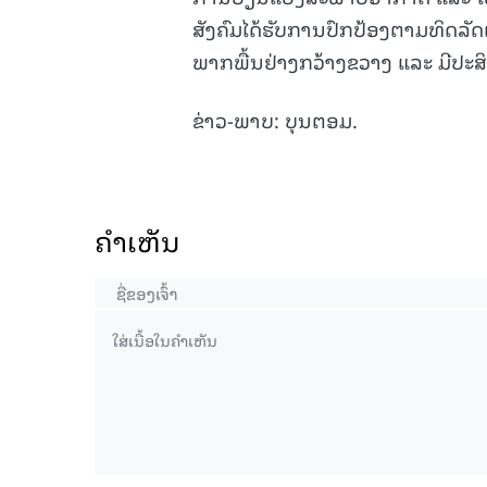
ສັງຄົມໄດ້ຮັບການປົກປ້ອງຕາມທິດລັດ
ພາກພື້ນຢ່າງກວ້າງຂວາງ ແລະ ມີປະສິ
ຂ່າວ-ພາບ: ບຸນຕອມ.
ຄໍາເຫັນ