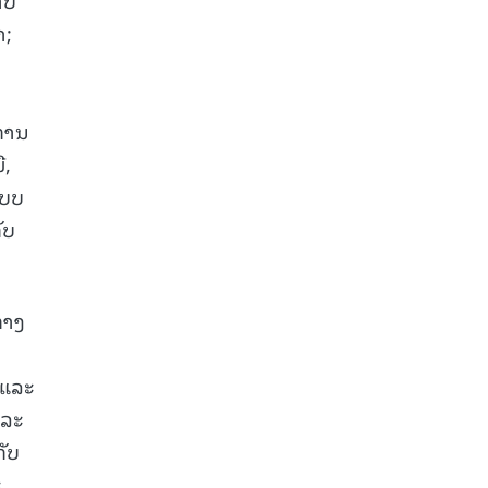
າ;
ນ
,
ການ
ື,
ແບບ
ັບ
ກາງ
 ແລະ
ແລະ
ກັບ
ະ