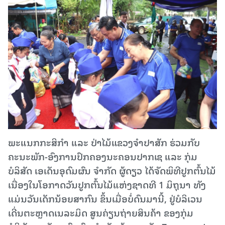
ພະແນກກະສິກໍາ ແລະ ປ່າໄມ້ແຂວງຈໍາປາສັກ ຮ່ວມກັບ​
ຄະນະ​ພັກ-ອົງການປົກຄອງນະຄອນປາກເຊ ແລະ​ ກຸ່ມ
ບໍລິສັດ​ ເອເດັນອຸດົມຜົນ ຈໍາກັດ​ ຜູ້ດຽວ​ ໄດ້ຈັດພິທີປູກຕົ້ນໄມ້​
ເນື່ອງໃນໂອກາດວັນປູກຕົ້ນໄມ້ແຫ່ງຊາດທີ 1 ມິຖຸນາ ທັງ
ແມ່ນວັນເດັກນ້ອຍສາກົນ ຂຶ້ນເມື່ອບໍ່ດົນມານີ້, ຢູ່ບໍລິເວນ​
ເດີ່ນ​ຕະຫຼາດ​ເນລະມິດ​ ສູນຄ່ຽນຖ່າຍສິນຄ້າ ຂອງກຸ່ມ