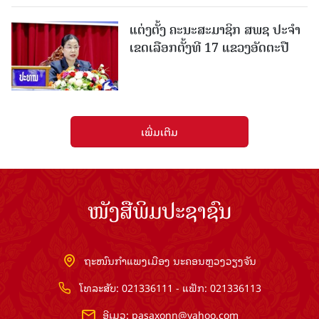
ແຕ່ງຕັ້ງ ຄະນະສະມາຊິກ ສພຊ ປະຈຳ
ເຂດເລືອກຕັ້ງທີ 17 ແຂວງອັດຕະປື
ເພີ່ມເຕີມ
ໜັງສືພິມປະຊາຊົນ
ຖະໜົນກຳແພງເມືອງ ນະຄອນຫຼວງວຽງຈັນ
ໂທລະສັບ: 021336111 - ແຟັກ: 021336113
ອີເມວ:
pasaxonn@yahoo.com