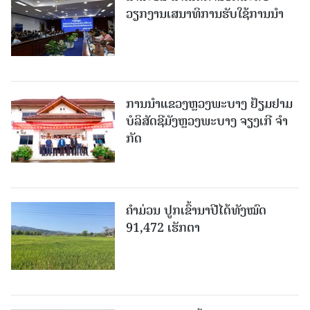
ວຽກງານເສນາທິການຮັບໃຊ້ການນໍາ
ການນຳແຂວງຫຼວງພະບາງ ຢ້ຽມ​ຢາມ
ບໍ​ລິ​ສັດຊີມັງຫຼວງພະບາງ ຈຽງເກີ ຈໍາ
ກັດ
ຄໍາມ່ວນ ປູກເຂົ້ານາປີໄດ້ທັງໝົດ
91,472 ເຮັກຕາ