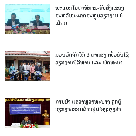
ພະແນກໂຍທາທິການ-ຂົນສົ່ງແຂວງ
ສະຫວັນນະເຂດສະຫຼຸບວຽກງານ 6
ເດືອນ
ມອບລົດຈັກໃຫ້ 3 ຕາແສງ ເພື່ອຮັບໃຊ້
ວຽກງານບໍລິຫານ ແລະ ພັດທະນາ
ການນຳ ແຂວງຫຼວງພະບາງ ຊຸກຍູ້
ວຽກງານຮອບດ້ານຢູ່ເມືອງວຽງຄໍາ