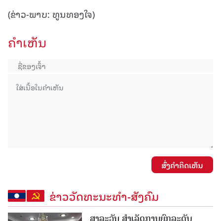
(ຂ່າວ-ພາບ: ທູນທອງໃຈ)
ຄໍາເຫັນ
ສົ່ງຄໍາຄິດເຫັນ
ຂ່າວວັດທະນະທຳ-ສັງຄົມ
ສາລະວັນ ສໍາເລັດການຍົກລະດັບ