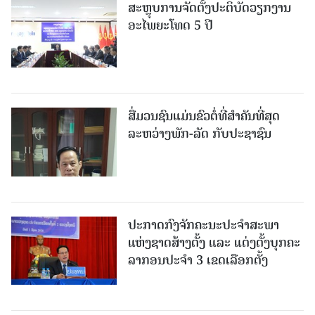
ສະຫຼຸບການຈັດຕັ້ງປະຕິບັດວຽກງານ
ອະໄພຍະໂທດ 5 ປີ
ສື່ມວນຊົນແມ່ນຂົວຕໍ່ທີ່ສໍາຄັນທີ່ສຸດ
ລະຫວ່າງພັກ-ລັດ ກັບປະຊາຊົນ
ປະກາດກົງຈັກຄະນະປະຈໍາສະພາ
ແຫ່ງຊາດສ້າງຕັ້ງ ແລະ ແຕ່ງຕັ້ງບຸກຄະ
ລາກອນປະຈໍາ 3 ເຂດເລືອກຕັ້ງ