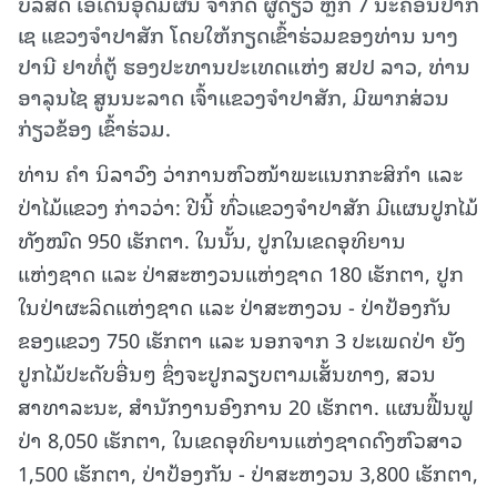
ບໍລິສັດ​ ເອເດັນອຸດົມຜົນ​ ຈໍາກັດ​ ຜູ້ດຽວ ຫຼັກ 7 ນະຄອນປາກ
ເຊ ແຂວງຈໍາປາສັກ ໂດຍໃຫ້ກຽດເຂົ້າຮ່ວມຂອງທ່ານ ນາງ
ປານີ ຢາທໍ່ຕູ້ ຮອງປະທານປະເທດແຫ່ງ ສປປ ລາວ, ທ່ານ
ອາລຸນໄຊ ສູນນະລາດ ເຈົ້າແຂວງຈໍາປາສັກ, ມີພາກສ່ວນ
ກ່ຽວຂ້ອງ ເຂົ້າຮ່ວມ.​
ທ່ານ ຄໍາ ນິລາວົງ ວ່າການຫົວໜ້າພະແນກກະສິກໍາ ແລະ
ປ່າໄມ້ແຂວງ ກ່າວວ່າ: ປີນີ້ ທົ່ວແຂວງຈໍາປາສັກ ມີແຜນປູກໄມ້
ທັງໝົດ 950 ເຮັກຕາ. ໃນນັ້ນ, ປູກໃນເຂດອຸທິຍານ
ແຫ່ງຊາດ ແລະ ປ່າສະຫງວນແຫ່ງຊາດ 180 ເຮັກຕາ, ປູກ
ໃນປ່າຜະລິດແຫ່ງຊາດ ແລະ ປ່າສະຫງວນ - ປ່າປ້ອງກັນ
ຂອງແຂວງ 750 ເຮັກຕາ ແລະ ນອກຈາກ 3 ປະເພດປ່າ ຍັງ
ປູກໄມ້ປະດັບອື່ນໆ ຊຶ່ງຈະປູກລຽບຕາມເສັ້ນທາງ, ສວນ
ສາທາລະນະ, ສໍານັກງານອົງການ 20 ເຮັກຕາ. ແຜນຟື້ນຟູ
ປ່າ 8,050 ເຮັກຕາ, ໃນເຂດອຸທິຍານແຫ່ງຊາດດົງຫົວສາວ
1,500 ເຮັກຕາ, ປ່າປ້ອງກັນ - ປ່າສະຫງວນ 3,800 ເຮັກຕາ,