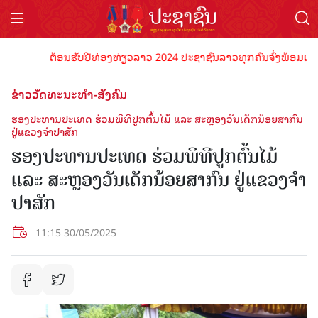
ຕ້ອນຮັບປີທ່ອງທ່ຽວລາວ 2024 ປະຊາຊົນລາວທຸກຄົນຈົ່ງພ້ອມເປັນເຈົ້
ຂ່າວວັດທະນະທຳ-ສັງຄົມ
ຮອງປະທານປະເທດ​ ຮ່ວມພິທີປູກຕົ້ນໄມ້​ ແລະ​ ສະຫຼອງວັນ​ເດັກນ້ອຍ​ສາກົນ​
ຢູ່ແຂວງ​ຈໍາປາສັກ
ຮອງປະທານປະເທດ​ ຮ່ວມພິທີປູກຕົ້ນໄມ້​
ແລະ​ ສະຫຼອງວັນ​ເດັກນ້ອຍ​ສາກົນ​ ຢູ່ແຂວງ​ຈໍາ
ປາສັກ
11:15 30/05/2025