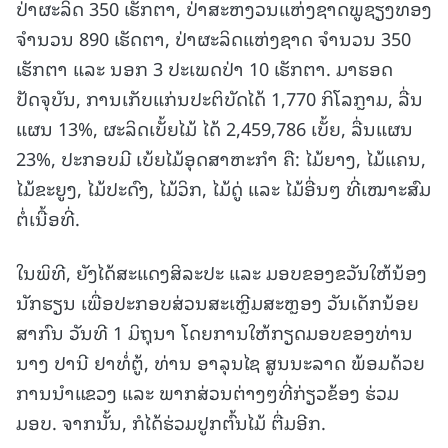
ປ່າຜະລິດ 350 ເຮັກຕາ, ປ່າສະຫງວນແຫ່ງຊາດພູຊຽງທອງ
ຈໍານວນ 890 ເຮັດຕາ, ປ່າຜະລິດແຫ່ງຊາດ ຈໍານວນ 350
ເຮັກຕາ ແລະ ນອກ 3 ປະເພດປ່າ 10 ເຮັກຕາ. ມາຮອດ
ປັດຈຸບັນ, ການເກັບແກ່ນປະຕິບັດໄດ້ 1,770 ກິໂລກຼາມ, ລື່ນ
ແຜນ 13%, ຜະລິດເບັ້ຍໄມ້ ໄດ້ 2,459,786 ເບັ້ຍ, ລື່ນແຜນ
23%, ປະກອບມີ ເບ້ຍໄມ້ອຸດສາຫະກໍາ ຄື: ໄມ້ຍາງ, ໄມ້ແຄນ,
ໄມ້ຂະຍູງ, ໄມ້ປະດົງ, ໄມ້ວິກ, ໄມ້ດູ່ ແລະ ໄມ້ອື່ນໆ ທີ່ເໝາະສົມ
ຕໍ່ເນື້ອທີ່.
ໃນພິທີ, ຍັງໄດ້ສະແດງສິລະປະ ແລະ ມອບຂອງຂວັນໃຫ້ນ້ອງ
ນັກຮຽນ ເພື່ອປະກອບສ່ວນສະເຫຼີມສະຫຼອງ ວັນເດັກນ້ອຍ
ສາກົນ ວັນທີ 1 ມິຖຸນາ ໂດຍການໃຫ້ກຽດມອບຂອງທ່ານ
ນາງ ປານີ ຢາທໍ່ຕູ້, ທ່ານ ອາລຸນໄຊ ສູນນະລາດ ພ້ອມດ້ວຍ
ການນໍາແຂວງ ແລະ ພາກສ່ວນຕ່າງໆທີ່ກ່ຽວຂ້ອງ ຮ່ວມ
ມອບ. ຈາກນັ້ນ, ກໍໄດ້ຮ່ວມປູກຕົ້ນໄມ້ ຕື່ມອີກ.