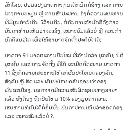
ລັກໂລບ, ປອມແປງມາດຕະຖານເຕັກນິກກໍ່ສ້າງ ແລະ ການ
ໂກງການປະມູນ ຫຼື ການສໍາປະທານ ຊຶ່ງກໍ່ຄວາມເສຍຫາຍ
ທີ່ມີມູນຄ່າບໍ່ເກີນ 5ລ້ານກີບ, ຕໍ່ກັບການກໍານົດຄືດັ່ງກ່າວ
ບັນດາທ່ານເຫັນວ່າຈະແຈ້ງ, ເໝາະສົມແລ້ວບໍ່ ຫຼື ຄວນກໍາ
ນົດຄືແນວໃດ ເພື່ອໃຫ້ສາມາດຈັດຕັ້ງປະຕິບັດໄດ້;
ມາດຕາ 91 ມາດຕະການປັບໃໝ ທີ່ກໍານົດວ່າ ບຸກຄົນ, ນິຕິ
ບຸກຄົນ ແລະ ການຈັດຕັ້ງ ທີ່ໄດ້ ລະເມີດກົດໝາຍ ມາດຕາ
11 ຊຶ່ງກໍ່ຄວາມເສຍຫາຍໃຫ້ແກ່ຜົນປະໂຫຍດຂອງລັດ,
ສັງຄົມ ຫຼື ສິດ ແລະ ຜົນປະໂຫຍດອັນຊອບທໍາຂອງ
ພົນລະເມືອງ, ນອກຈາກມີຄວາມຮັບຜິດຊອບທາງອາຍາ
ແລ້ວ ຍັງຕ້ອງ ຖືກປັບໃຫມ 10% ຂອງມູນຄ່າຄວາມ
ເສຍຫາຍທີ່ຕົນໄດ້ກໍ່ຂຶ້ນນັ້ນ ບັນດາທ່ານເຫັນວ່າສອດຄ່ອງ
ແລະ ເໝາະສົມແລ້ວບໍ່ ?.