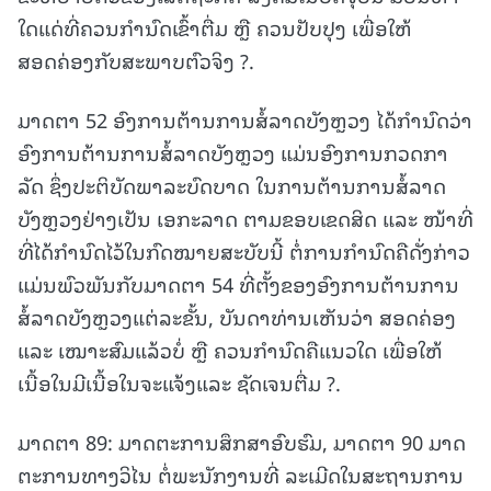
ໃດແດ່ທີ່ຄວນກໍານົດເຂົ້າຕື່ມ ຫຼື ຄວນປັບປຸງ ເພື່ອໃຫ້
ສອດຄ່ອງກັບສະພາບຕົວຈິງ ?.
ມາດຕາ 52 ອົງການຕ້ານການສໍ້ລາດບັງຫຼວງ ໄດ້ກໍານົດວ່າ
ອົງການຕ້ານການສໍ້ລາດບັງຫຼວງ ແມ່ນອົງການກວດກາ
ລັດ ຊຶ່ງປະຕິບັດພາລະບົດບາດ ໃນການຕ້ານການສໍ້ລາດ
ບັງຫຼວງຢ່າງເປັນ ເອກະລາດ ຕາມຂອບເຂດສິດ ແລະ ໜ້າທີ່
ທີ່ໄດ້ກໍານົດໄວ້ໃນກົດໝາຍສະບັບນີ້ ຕໍ່ການກໍານົດຄືດັ່ງກ່າວ
ແມ່ນພົວພັນກັບມາດຕາ 54 ທີ່ຕັ້ງຂອງອົງການຕ້ານການ
ສໍ້ລາດບັງຫຼວງແຕ່ລະຂັ້ນ, ບັນດາທ່ານເຫັນວ່າ ສອດຄ່ອງ
ແລະ ເໝາະສົມແລ້ວບໍ່ ຫຼື ຄວນກໍານົດຄືແນວໃດ ເພື່ອໃຫ້
ເນື້ອໃນມີເນື້ອໃນຈະແຈ້ງແລະ ຊັດເຈນຕື່ມ ?.
ມາດຕາ 89: ມາດຕະການສຶກສາອົບຮົມ, ມາດຕາ 90 ມາດ
ຕະການທາງວິໄນ ຕໍ່ພະນັກງານທີ່ ລະເມີດໃນສະຖານການ