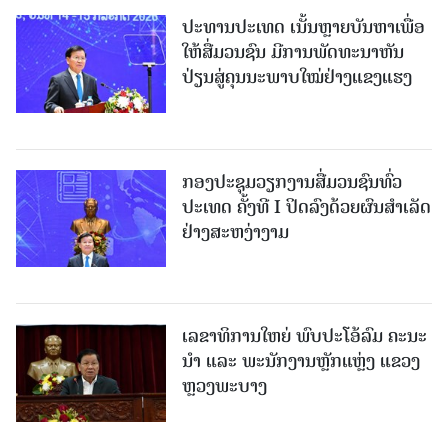
ປະທານປະເທດ ເນັ້ນຫຼາຍບັນຫາເພື່ອ
ໃຫ້ສື່ມວນຊົນ ມີການພັດທະນາຫັນ
ປ່ຽນສູ່ຄຸນນະພາບໃໝ່ຢ່າງແຂງແຮງ
ກອງປະຊຸມວຽກງານສື່ມວນຊົນທົ່ວ
ປະເທດ ຄັ້ງທີ I ປິດລົງດ້ວຍຜົນສໍາເລັດ
ຢ່າງສະຫງ່າງາມ
ເລຂາທິການໃຫຍ່ ພົບປະໂອ້ລົມ ຄະນະ
ນໍາ ແລະ ພະນັກງານຫຼັກແຫຼ່ງ ແຂວງ
ຫຼວງພະບາງ