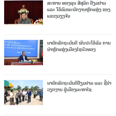
ສະຫາຍ ທອງລຸນ ສີສຸລິດ ຢ້ຽມຢາມ
ແລະ ໂອ້ລົມພະນັກງານຫຼັກແຫຼ່ງ ຂອງ
ແຂວງວຽງຈັນ
ນາຍົກລັດຖະມົນຕີ ພົບປະໂອ້ລົມ ການ
ນຳຫຼັກແຫຼ່ງເມືອງໄຊບົວທອງ
ນາຍົກລັດຖະມົນຕີຢ້ຽມຢາມ ແລະ ຊີ້ນຳ
ວຽກງານ ຢູ່ເມືອງມະຫາໄຊ