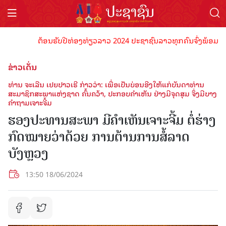
ຕ້ອນຮັບປີທ່ອງທ່ຽວລາວ 2024 ປະຊາຊົນລາວທຸກຄົນຈົ່ງພ້ອມເປັນເຈົ້
ຂ່າວເດັ່ນ
ທ່ານ ຈະເລີນ ເຢຍປາວເຮີ ກ່າວວ່າ: ເພື່ອເປັນບ່ອນອີງໃຫ້ແກ່ບັນດາທ່ານ
ສະມາຊິກສະພາແຫ່ງຊາດ ຄົ້ນຄວ້າ, ປະກອບຄໍາເຫັນ ຢ່າງມີຈຸດສຸມ ຈຶ່ງມີບາງ
ຄໍາຖາມເຈາະຈີ້ມ
ຮອງປະທານສະພາ ມີ​ຄຳ​ເຫັນເຈາະຈີ້ມ ຕໍ່ຮ່າງ
ກົດໝາຍວ່າດ້ວຍ ການຕ້ານການສໍ້ລາດ
ບັງຫຼວງ
13:50 18/06/2024