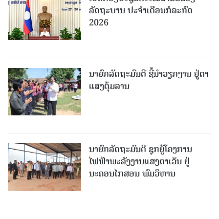
ລັດຖະບານ ປະຈໍາເດືອນກໍລະກົດ
2026
ນາຍົກລັດຖະມົນຕີ ຊີ້ນຳວຽກງານ ຢູ່ຕາ
ແສງຕຸ້ມລານ
ນາຍົກລັດຖະມົນຕີ ຊຸກຍູ້ໂຄງການ
ໄຟຟ້າພະລັງງານແສງຕາເວັນ ຢູ່
ນະຄອນໄກສອນ ພົມວິຫານ