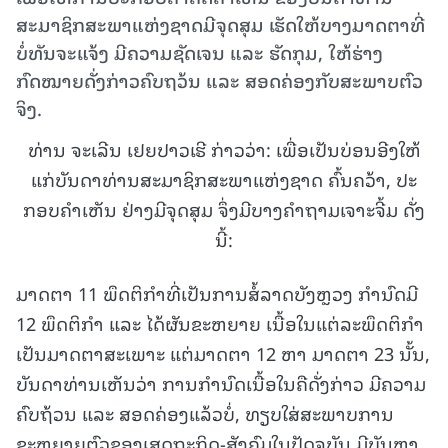
ສະມາຊິກສະພາແຫ່ງຊາດມີຈຸດສຸມ ເຮັດໃຫ້ບາງມາດຕາທີ່
ບໍ່ທັນຈະແຈ້ງ ມີຄວາມຊັດເຈນ ແລະ ຮັດກຸມ, ໃຫ້ຮ່າງ
ກົດໝາຍດັ່ງກ່າວຄົບຖວ້ນ ແລະ ສອດຄ່ອງກັບສະພາບຕົວ
ຈິງ.
ທ່ານ ຈະເລີນ ເຢຍປາວເຮີ ກ່າວວ່າ: ເພື່ອເປັນບ່ອນອີງໃຫ້
ແກ່ບັນດາທ່ານສະມາຊິກສະພາແຫ່ງຊາດ ຄົ້ນຄວ້າ, ປະ
ກອບຄໍາເຫັນ ຢ່າງມີຈຸດສຸມ ຈຶ່ງມີບາງຄໍາຖາມເຈາະຈີ້ມ ດັ່ງ
ນີ້:
ມາດຕາ 11 ພຶດຕິກໍາທີ່ເປັນການສໍ້ລາດບັງຫຼວງ ກໍານົດມີ
12 ພຶດຕິກໍາ ແລະ ໄດ້ຜັນຂະຫຍາຍ ເນື້ອໃນແຕ່ລະພຶດຕິກໍາ
ເປັນມາດຕາສະເພາະ ແຕ່ມາດຕາ 12 ຫາ ມາດຕາ 23 ນັ້ນ,
ບັນດາທ່ານເຫັນວ່າ ການກໍານົດເນື້ອໃນຄືດັ່ງກ່າວ ມີຄວາມ
ຄົບຖ້ວນ ແລະ ສອດຄ່ອງແລ້ວບໍ່, ທຽບໃສ່ສະພາບການ
ຂະຫຍາຍຕົວຂອງເສດຖະກິດ-ສັງຄົມໃນປັດຈຸບັນ ມີບັນຫາ