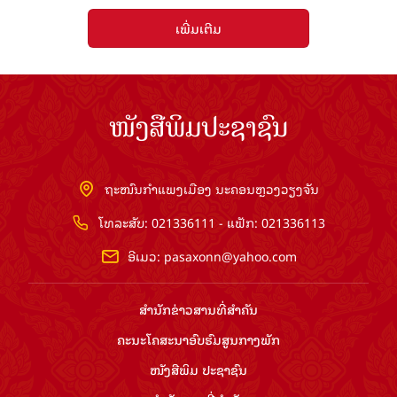
ເພີ່ມເຕີມ
ໜັງສືພິມປະຊາຊົນ
ຖະໜົນກຳແພງເມືອງ ນະຄອນຫຼວງວຽງຈັນ
ໂທລະສັບ: 021336111 - ແຟັກ: 021336113
ອີເມວ:
pasaxonn@yahoo.com
ສຳ​ນັກ​ຂ່າວ​ສານ​ທີ່​ສຳ​ຄັນ​
ຄະນະໂຄສະນາອົບຮົມ​ສູນ​ກາງ​ພັກ
ໜັງສືພິມ ປະ​ຊາ​ຊົນ