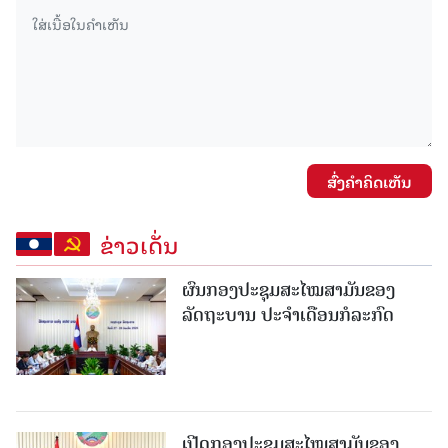
ສົ່ງຄໍາຄິດເຫັນ
ຂ່າວເດັ່ນ
ຜົນກອງປະຊຸມສະໄໝສາມັນຂອງ
ລັດຖະບານ ປະຈຳເດືອນກໍລະກົດ
ເປີດກອງປະຊຸມສະໄໝສາມັນຂອງ