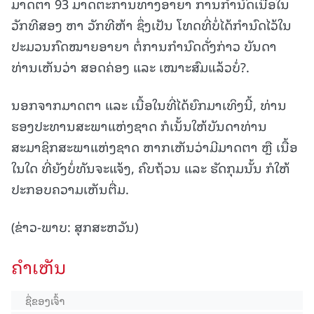
ມາດຕາ 93 ມາດຕະການທາງອາຍາ ການກໍານົດເນື້ອໃນ
ວັກທີສອງ ຫາ ວັກທີຫ້າ ຊຶ່ງເປັນ ໂທດທີ່ບໍ່ໄດ້ກໍານົດໄວ້ໃນ
ປະມວນກົດໝາຍອາຍາ ຕໍ່ການກໍານົດດັ່ງກ່າວ ບັນດາ
ທ່ານເຫັນວ່າ ສອດຄ່ອງ ແລະ ເໝາະສົມແລ້ວບໍ່?.
ນອກຈາກມາດຕາ ແລະ ເນື້ອໃນທີ່ໄດ້ຍົກມາເທິງນີ້, ທ່ານ
ຮອງປະທານສະພາແຫ່ງຊາດ ກໍເນັ້ນໃຫ້ບັນດາທ່ານ
ສະມາຊິກສະພາແຫ່ງຊາດ ຫາກເຫັນວ່າມີມາດຕາ ຫຼື ເນື້ອ
ໃນໃດ ທີ່ຍັງບໍ່ທັນຈະແຈ້ງ, ຄົບຖ້ວນ ແລະ ຮັດກຸມນັ້ນ ກໍໃຫ້
ປະກອບຄວາມເຫັນຕື່ມ.
(ຂ່າວ-ພາບ: ສຸກສະຫວັນ)
ຄໍາເຫັນ