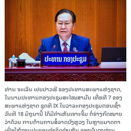
ທ່ານ ຈະເລີນ ເຢຍປາວເຮີ ຮອງປະທານສະພາແຫ່ງຊາດ,
ໃນ​ນາມ​ປະ​ທານກອງ​ປະ​ຊຸມສະໄໝສາມັນ ເທື່ອທີ 7 ຂອງ
ສະພາແຫ່ງຊາດ ຊຸດທີ IX ໃນວາລະກອງປະຊຸມຕອນເຊົ້າ
ວັນທີ 18 ມິ​ຖຸ​ນາ​ນີ້ ໄດ້ມີຄໍາເຫັນເຈາະຈີ້ມ ຕໍ່ຮ່າງກົດໝາຍ
ວ່າດ້ວຍ ການຕ້ານການສໍ້ລາດບັງຫຼວງ ໃນຫຼາຍມາດຕາ
ເພື່ອໃຫ້ການປະກອບຄໍາຄິດຄໍາເຫັນ ຂອງບັນດາທ່ານ