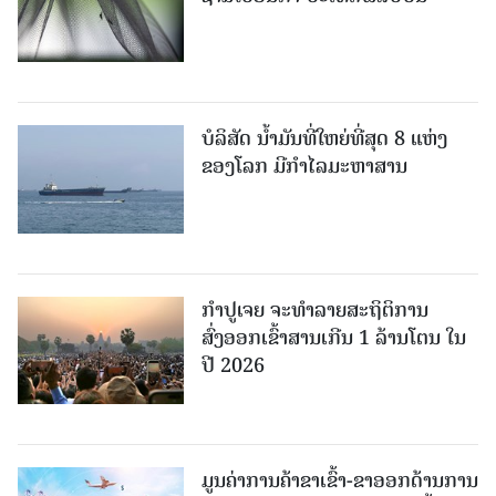
ບໍລິສັດ ນ້ຳມັນທີ່ໃຫຍ່ທີ່ສຸດ 8 ແຫ່ງ
ຂອງໂລກ ມີກຳໄລມະຫາສານ
ກຳປູເຈຍ ຈະທຳລາຍສະຖິຕິການ
ສົ່ງອອກເຂົ້າສານເກີນ 1 ລ້ານໂຕນ ໃນ
ປີ 2026
ມູນຄ່າການຄ້າຂາເຂົ້າ-ຂາອອກດ້ານການ