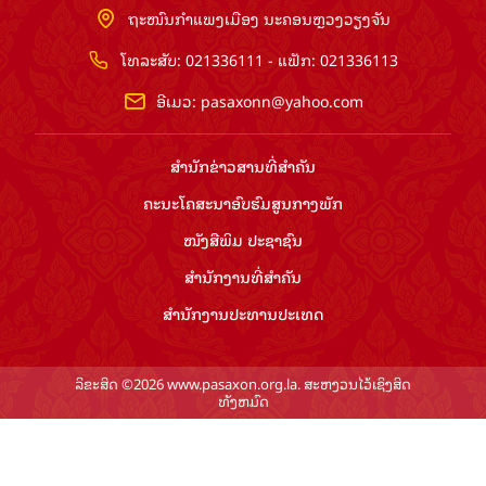
ຖະໜົນກຳແພງເມືອງ ນະຄອນຫຼວງວຽງຈັນ
ໂທລະສັບ: 021336111 - ແຟັກ: 021336113
ອີເມວ:
pasaxonn@yahoo.com
ສຳ​ນັກ​ຂ່າວ​ສານ​ທີ່​ສຳ​ຄັນ​
ຄະນະໂຄສະນາອົບຮົມ​ສູນ​ກາງ​ພັກ
ໜັງສືພິມ ປະ​ຊາ​ຊົນ
ສຳ​ນັກ​ງານ​ທີ່​ສຳ​ຄັນ
ສຳ​ນັກ​ງານ​ປະ​ທານ​ປະ​ເທດ
ລິຂະສິດ ©2026 www.pasaxon.org.la. ສະຫງວນໄວ້ເຊິງສິດ
ທັງຫມົດ