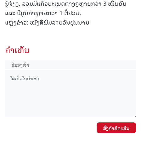
ນູ້ຈ່ຽງ, ລວມມີແກ້ວປະເພດຕ່າງໆຫຼາຍກວ່າ 3 ໝື່ນອັນ
ແລະ ມີມູນຄ່າຫຼາຍກວ່າ 1 ຕື້ຢວນ.
ແຫຼ່ງຂ່າວ: ໜັງສືພິມລາຍວັນຢຸນນານ
ຄໍາເຫັນ
ສົ່ງຄໍາຄິດເຫັນ