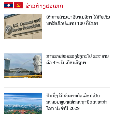
ຂ່າວຕ່າງປະເທດ
ອົງການດ່ານພາສີອາເມຣິກາ ໄດ້ຄືນເງິນ
ພາສີແລ້ວປະມານ 100 ຕື້ໂດລາ
ການຂາຍຍ່ອຍຂອງສິງກະໂປ ຂະຫຍາຍ
ຕົວ 4% ໃນເດືອນມິຖຸນາ
ປັກກິ່ງ ໄດ້ຮັບການຄັດເລືອກເປັນ
ນະຄອນຫຼວງແຫ່ງສະຖາປັດຕະຍະກຳ
ໂລກ ປະຈຳປີ 2029