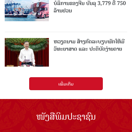
ບໍລິການຂອງຈີນ ບັນລຸ 3,779 ຕື້ 750
ລ້ານຢວນ
ຫວຽດນາມ ສ້າງກົດລະບຽບພັກໃຫ້ມີ
ວິທະຍາສາດ ແລະ ປະຕິບັດງ່າຍດາຍ
ເພີ່ມເຕີມ
ໜັງສືພິມປະຊາຊົນ