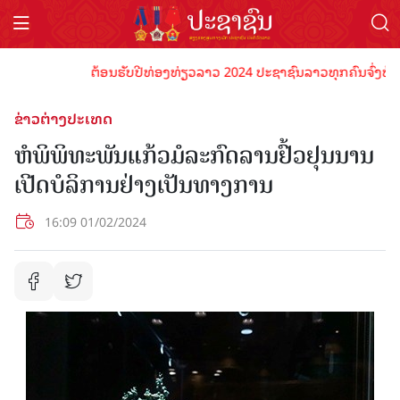
ຕ້ອນຮັບປີທ່ອງທ່ຽວລາວ 2024 ປະຊາຊົນລາວທຸກຄົນຈົ່ງພ້ອມເປັ
ຂ່າວຕ່າງປະເທດ
ຫໍພິພິທະພັນແກ້ວມໍລະກົດລານຢົ້ວຢຸນນານ
ເປີດບໍລິການຢ່າງເປັນທາງການ
16:09 01/02/2024