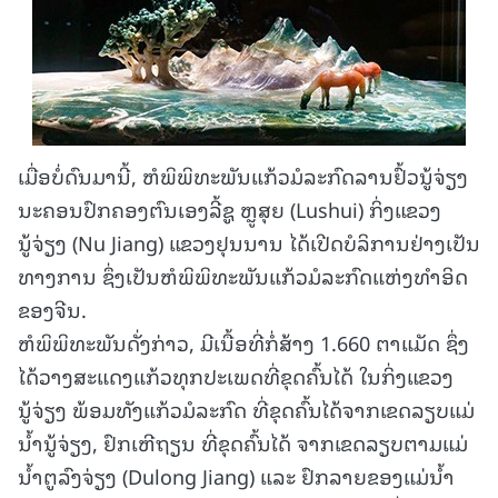
ເມື່ອບໍ່ດົນມານີ້, ຫໍພິພິທະພັນແກ້ວມໍລະກົດລານຢົ້ວນູ້ຈ່ຽງ
ນະຄອນປົກຄອງຕົນເອງລີ້ຊູ ຫຼູສຸຍ (Lushui) ກິ່ງແຂວງ
ນູ້ຈ່ຽງ (Nu Jiang) ແຂວງຢຸນນານ ໄດ້ເປີດບໍລິການຢ່າງເປັນ
ທາງການ ຊຶ່ງເປັນຫໍພິພິທະພັນແກ້ວມໍລະກົດແຫ່ງທຳອິດ
ຂອງຈີນ.
ຫໍພິພິທະພັນດັ່ງກ່າວ, ມີເນື້ອທີ່ກໍ່ສ້າງ 1.660 ຕາແມັດ ຊຶ່ງ
ໄດ້ວາງສະແດງແກ້ວທຸກປະເພດທີ່ຂຸດຄົ້ນໄດ້ ໃນກິ່ງແຂວງ
ນູ້ຈ່ຽງ ພ້ອມທັງແກ້ວມໍລະກົດ ທີ່ຂຸດຄົ້ນໄດ້ຈາກເຂດລຽບແມ່
ນ້ຳນູ້ຈ່ຽງ, ຢົກເຫີຖຽນ ທີ່ຂຸດຄົ້ນໄດ້ ຈາກເຂດລຽບຕາມແມ່
ນ້ຳຕູລົງຈ່ຽງ (Dulong Jiang) ແລະ ຢົກລາຍຂອງແມ່ນ້ຳ