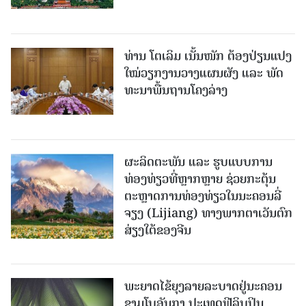
ທ່ານ ໂຕ​ເລິມ ເນັ້ນໜັກ ຕ້ອງ​ປ່ຽນ​ແປງ​
ໃໝ່​ວຽກ​ງານ​ວາງ​ແຜນ​ຜັງ ແລະ ​ພັດ​
ທະ​ນາ​ພື້ນ​ຖານ​ໂຄງ​ລ່າງ
ຜະລິດຕະພັນ ແລະ ຮູບແບບການ
ທ່ອງທ່ຽວທີ່ຫຼາກຫຼາຍ ຊ່ວຍກະຕຸ້ນ
ຕະຫຼາດການທ່ອງທ່ຽວໃນນະຄອນລີ່
ຈຽງ (Lijiang) ທາງພາກຕາເວັນຕົກ
ສ່ຽງໃຕ້ຂອງຈີນ
ພະຍາດໄຂ້ຍຸງລາຍລະບາດຢູ່ນະຄອນ
ຊາມໂບ​ອັນກາ ປະເທດຟີລິບປິນ