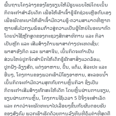
ພື້ນຖານໂຄງລ່າງຂອງໂຮງຮຽນໃຫ້ມີຮູບແບບໃໝ່ໂດຍເນັ້ນ
ກິດຈະກຳສຳລັບເດັກ ເພື່ອໃຫ້ເຂົາເຈົ້າຮູ້ຈັກຊ່ວຍເຫຼືອຕົນເອງ
ເພື່ອພັດທະນາໃຫ້ເຂົາເຈົ້າມີຄວາມຮູ້-ຄວາມສາມາດທີ່ຫຼາກ
ຫຼາຍສົມໄວກຽມພ້ອມກ້າວສູ່ຄວາມເປັນຜູ້ໃຫຍ່ໃນອະນາຄົດ
ໂດຍນໍາໃຊ້ຫຼັກສູດຂອງກະຊວງສຶກສາທິການ ແລະ ກິລາ
ເປັນຫຼັກ ແລະ ເສີມສ້າງດ້ານພາສາຕ່າງປະເທດເຊັ່ນ:
ພາສາອັງກິດ ແລະ ພາສາຈີນ, ເນັ້ນກິດຈະກຳເປັນ
ສ່ວນໃຫຍ່ປູກຈິດສຳນຶກໃຫ້ເດັກຮູ້ຮັກສາສິ່ງແວດລ້ອມ,
ປູກຝັງ-ລ້ຽງສັດ, ແຕ່ງອາຫານ, ປັ້ນ, ແຕ້ມ, ສິລະປະ ແລະ
ອື່ນໆ, ໂຄງການຂອງພວກເຮົາມີໂຮງອາຫານ, ສະລອຍນໍ້າ
ເນັ້ນກິດຈະກຳມີຄວາມສຸກກັບການຫຼິ້ນກິລາ ຊຶ່ງເປັນ
ກິດຈະກຳເສີມສ້າງທັກສະໃຫ້ເດັກ ໂດຍຫຼິ້ນຜ່ານການຮຽນ,
ຮຽນຜ່ານການຫຼິ້ນ, ໂຄງການໃຊ້ເວລາ 5 ປີຈຶ່ງຈະສຳເລັດ
ແລະ ຄາດວ່າຈະພັດທະນາໄປເລື່ອຍໆຂຶ້ນກັບຜົນຕອບຮັບ
ຂອງສັງຄົມ ພວກເຮົາເຮັດດ້ວຍການລົງທຶນທີ່ຄຸ້ມຄ່າທີ່ສຸດຄື