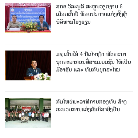
ສກຂ ວິລະບູລີ ສະຫຼຸບວຽກງານ 6
ເດືອນຕົ້ນປີ ພ້ອມປະກາດແຕ່ງຕັ້ງຜູ້
ບໍລິຫານໂຮງຮຽນ
ມຊ ເນັ້ນໃສ່ 4 ປັດໄຈຫຼັກ ພັດທະນາ
ບຸກຄະລາກອນສື່ສານມວນຊົນ ໃຫ້ເປັນ
ມືອາຊີບ ແລະ ທັນກັບຍຸກສະໄໝ
ກົມໃຫຍ່ພະລາທິການກອງທັບ ສ້າງ
ຂະບວນການແຂ່ງຂັນກິລາຍິງປືນ