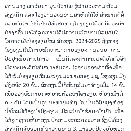
ທ່ານນາງ ພາວັນນາ ບຸນມີອາໄພ ຜູ້ອຳນວຍການເຮືອນ
ລ້ຽງເດັກ ແລະ ໂຮງຮຽນອະນຸບານສາທິດໄດ້ໃຫ້ສຳພາດຕໍ່ສື່
ມວນຊົນວ່າ:
ປີນີ້ເປັນປີພິເສດທາງໂຮງຮຽນໄດ້ຈັດກິດຈະກຳ
ຕ່າງໆຂຶ້ນມາໃຫ້ລູກຫຼານໄດ້ມີຄວາມເບີກບານມ່ວນຊື່ນໃນ
ໂອກາດເປີດໂຮງຮຽນໃໝ່ ສົກຮຽນ 2024-2025 ຊຶ່ງທາງ
ໂຮງຮຽນໄດ້ມີການພັດທະນາການຮຽນ-ການສອນ, ການ
ປັບປຸງພື້ນຖານໂຄງລ່າງ ເນັ້ນກິດຈະກຳການປະຕິບັດຕົວຈິງ
ພັດທະນາເດັກໃຫ້ເໝາະສົມຕາມໄວອາຍຸຂອງເຂົາເຈົ້າເພື່ອ
ໃຫ້ເປັນໂຮງຮຽນຕົວແບບຄຸນນະພາບຂອງ ມຊ, ໂຮງຮຽນມີຄູ
ທັງໝົດ 20 ຄົນ, ສົກຮຽນນີ້ໄດ້ຮັບຄູສັນຍາຈ້າງເພີ່ມ 14 ຄົນ
ເພື່ອຮອງຮັບການຂະຫຍາຍຕົວຂອງໂຮງຮຽນ, ຫ້ອງໜຶ່ງຕໍ່
ຄູ 2 ຄົນ ໂດຍເນັ້ນຄຸນນະພາບແທ້ໆ. ໃນນັ້ນໄດ້ປັບປຸງຫ້ອງ
ນໍ້າໃໝ່ມີຫ້ອງນໍ້າຍິງ-ຊາຍ, ມີລະບົບນໍ້າຮ້ອນ-ນໍ້າເຢັນ ເພື່ອ
ໃຫ້ລູກຫຼານທີ່ມາຮຽນມີຄວາມສະດວກສະບາຍ ຊຶ່ງມີຫ້ອງ
ລ້ຽງເດັກຈົນຮອດຫ້ອງອະນຸບານ 3. ມາຮອດປັດຈຸບັນພວກ