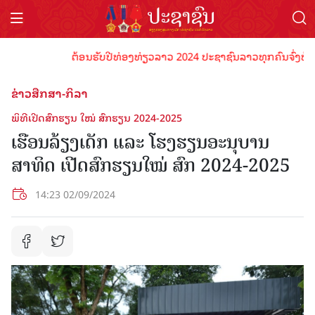
ຕ້ອນຮັບປີທ່ອງທ່ຽວລາວ 2024 ປະຊາຊົນລາວທຸກຄົນຈົ່ງພ້ອມເປັນ
ຂ່າວສືກສາ-ກິລາ
ພິທີເປີດສົກຮຽນ ໃໝ່ ສົກຮຽນ 2024-2025
ເຮືອນລ້ຽງເດັກ ແລະ ໂຮງຮຽນອະນຸບານ
ສາທິດ ເປີດສົກຮຽນໃໝ່ ສົກ 2024-2025
14:23 02/09/2024