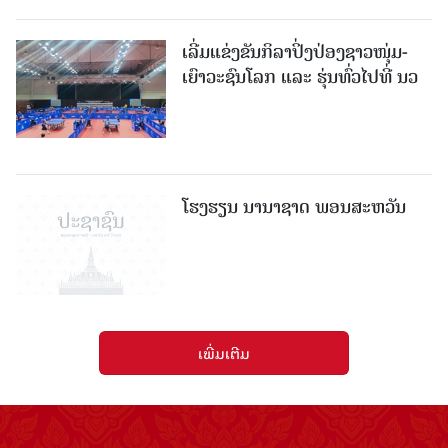
ເລີ່ມແຂ່ງຂັນກິລາປິ່ງປ່ອງຊາວໜຸ່ມ-
ເຍົາວະຊົນໂລກ ແລະ ຮຸ່ນທົ່ວໄປທີ່ ນວ
ໂຮງຮຽນ ນານາຊາດ ພອນສະຫວັນ
ເພີ່ມເຕີມ