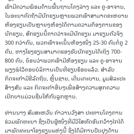
ເຮົາມີຄວາມພ້ອມດ້ານພື້ນຖານໂຄງລ່າງ ແລະ ຄູ-ອາຈານ,
ໃນອະນາຄົດຖ້າມີນັກຮຽນຫຼາຍພວກເຮົາສາມາດຂະຫຍາຍ
ຫ້ອງຮຽນເປັນຫຼາຍໆຫ້ອງໄດ້ຕາມຄວາມຕ້ອງການຂອງ
ນັກຮຽນ, ສົກຮຽນນີ້ຄາດວ່າຈະມີນັກຮຽນ ມາຮຽນຕົວຈິງ
300 ກວ່າຄົນ, ພວກເຮົາຈະເນັ້ນຫ້ອງໜຶ່ງ 25-30 ຄົນຕໍ່ຄູ 2
ຄົນ, ທາງໂຮງຮຽນສາມາດຮອງຮັບນັກຮຽນໄດ້ເຖິງ 700-
800 ຄົນ, ຍ້ອນວ່າພວກເຮົາມີຫ້ອງຮຽນ ແລະ ຄູ-ອາຈານ
ພຽງພໍໄວ້ຄອຍບໍລິການເປັນທີ່ຮຽບຮ້ອຍແລ້ວ. ສຳລັບ
ກິດຈະກຳມີຂີ່ລົດຖີບ, ຫຼິ້ນຊາຍ, ເດີ່ນເຕະບານ, ມູມສິລະປະ
ສ້າງສັນ ແລະ ກິດຈະກຳອື່ນໆເພື່ອສ້າງຄວາມສຸກຄວາມ
ເບີກບານມ່ວນຊື່ນໃຫ້ກັບລູກຫຼານ.
ທ່ານນາງ ສົມສະຫວັນ ຄຳວານວົງສາ ປະທານໂຄງການ
ຮ່ວມພັດທະນາ ຊຶ່ງເປັນຜູ້ໜຶ່ງທີ່ມີວິໃສທັດອັນກວ້າງໄກໄດ້
ມາພັດທະນາໂຮງຮຽນແຫ່ງນີ້ ຊຶ່ງໄດ້ມີການປັບປຸງດ້ານ