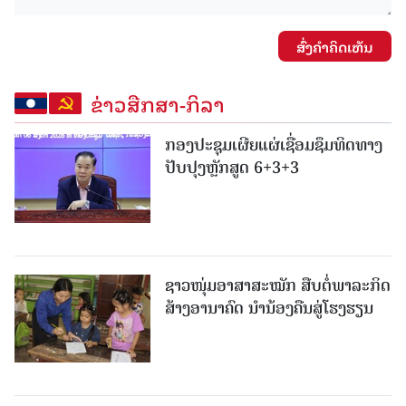
ສົ່ງຄໍາຄິດເຫັນ
ຂ່າວສືກສາ-ກິລາ
ກອງປະຊຸມເຜີຍແຜ່ເຊື່ອມຊຶມທິດທາງ
ປັບປຸງຫຼັກສູດ 6+3+3
ຊາວໜຸ່ມອາສາສະໝັກ ສືບຕໍ່ພາລະກິດ
ສ້າງອານາຄົດ ນໍານ້ອງຄືນສູ່ໂຮງຮຽນ