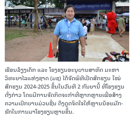
ເຮືອນລ້ຽງເດັກ ແລະ ໂຮງຮຽນອະນຸບານສາທິດ ມະຫາ
ວິທະຍາໄລແຫ່ງຊາດ (ມຊ) ໄດ້ຈັດພິທີເປີດສົກຮຽນ ໃໝ່
ສົກຮຽນ 2024-2025 ຂຶ້ນໃນວັນທີ 2 ກັນຍານີ້ ທີ່ໂຮງຮຽນ
ດັ່ງກ່າວ ໂດຍມີການຈັດກິດຈະກຳທີ່ຫຼາກຫຼາຍເພື່ອສ້າງ
ຄວາມເບີກບານມ່ວນຊື່ນ ດຶງດູດຈິດໃຈໃຫ້ຫຼານນ້ອຍມັກ-
ຮັກໃນການມາໂຮງຮຽນຫຼາຍຂຶ້ນ.