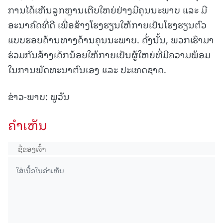
ການໄດ້ເຫັນລູກຫຼານເຕີບໃຫຍ່ຢ່າງມີຄຸນນະພາບ ແລະ ມີ
ອະນາຄົດທີ່ດີ ເພື່ອສ້າງໂຮງຮຽນໃຫ້ກາຍເປັນໂຮງຮຽນຕົວ
ແບບຮອບດ້ານທາງດ້ານຄຸນນະພາບ. ດັ່ງນັ້ນ, ພວກເຮົາມາ
ຮ່ວມກັນສ້າງເດັກນ້ອຍໃຫ້ກາຍເປັນຜູ້ໃຫຍ່ທີ່ມີຄວາມພ້ອມ
ໃນການພັດທະນາຕົນເອງ ແລະ ປະເທດຊາດ.
ຂ່າວ-ພາບ: ພູວັນ
ຄໍາເຫັນ