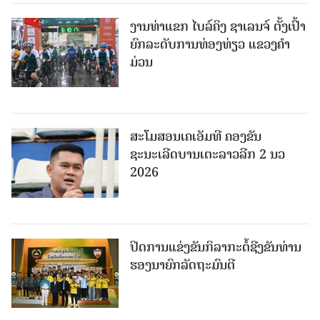
ງານທ່າແຂກ ໄບລ໌ຄິງ ຊາເລນຈ໌ ຕັ້ງເປົ້າ
ຍົກລະດັບການທ່ອງທ່ຽວ ແຂວງຄໍາ
ມ່ວນ
ສະໂມສອນເຄເອັມທີ ຄອງຂັນ
ຊະນະເລີດບານເຕະລາວລີກ 2 ນວ
2026
ປິດການແຂ່ງຂັນກິລາກະຕໍ້ຊີງຂັນທ່ານ
ຮອງນາຍົກລັດຖະມົນຕີ