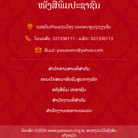
ໜັງສືພິມປະຊາຊົນ
ຖະໜົນກຳແພງເມືອງ ນະຄອນຫຼວງວຽງຈັນ
ໂທລະສັບ: 021336111 - ແຟັກ: 021336113
ອີເມວ:
pasaxonn@yahoo.com
ສຳ​ນັກ​ຂ່າວ​ສານ​ທີ່​ສຳ​ຄັນ​
ຄະນະໂຄສະນາອົບຮົມ​ສູນ​ກາງ​ພັກ
ໜັງສືພິມ ປະ​ຊາ​ຊົນ
ສຳ​ນັກ​ງານ​ທີ່​ສຳ​ຄັນ
ສຳ​ນັກ​ງານ​ປະ​ທານ​ປະ​ເທດ
ລິຂະສິດ ©2026 www.pasaxon.org.la. ສະຫງວນໄວ້ເຊິງສິດ
ທັງຫມົດ