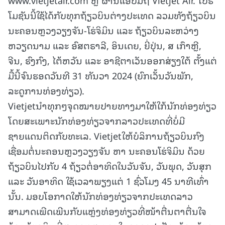
ໂມຊັນນີ້ໃຊ້ໄດ້ກັບທຸກຖ້ຽວບິນຕ່າງປະເທດ ລວມທັງຖ້ຽວບິນ
ນະຄອນຫຼວງວຽງຈັນ-ໂຮ່ຈິມິນ ແລະ ຖ້ຽວບິນລະຫວ່າງ
ຫວຽດນາມ ແລະ ອົສຕຣາລີ, ອິນເດຍ, ຍີ່ປຸ່ນ, ສ ເກົາຫຼີ,
ຈີນ, ຮົງກົງ, ໄຕ້ຫວັນ ແລະ ອາຊີຕາເວັນອອກສ່ຽງໃຕ້ ຕັ້ງແຕ່
ມື້ນີ້ຈົນຮອດວັນທີ 31 ທັນວາ 2024 (ຍົກເວັ້ນວັນພັກ,
ລະດູການທ່ອງທ່ຽວ).
Vietjetນໍາທຸກໆຈຸດໝາຍປາຍທາງມາໃຫ້ໃກ້ນັກທ່ອງທ່ຽວ
ໂດຍສະເພາະນັກທ່ອງທ່ຽວຈາກລາວປະເທດທີ່ບໍ່ມີ
ຊາຍແດນຕິດກັບທະເລ. Vietjetໃຫ້ບໍລິການຖ້ຽວບິນກົງ
ເຊື່ອມຕໍ່ນະຄອນຫຼວງວຽງຈັນ ຫາ ນະຄອນໂຮ່ຈິມິນ ດ້ວຍ
ຖ້ຽວບິນໄປກັບ 4 ຖ້ຽວຕໍ່ອາທິດໃນວັນຈັນ, ວັນພຸດ, ວັນສຸກ
ແລະ ວັນອາທິດ ໃຊ້ເວລາພຽງແຕ່ 1 ຊົ່ວໂມງ 45 ນາທີເທົ່າ
ນັ້ນ. ມອບໂອກາດໃຫ້ນັກທ່ອງທ່ຽວຈາກປະເທດລາວ
ສາມາດເພີດເພີນກັບແຫຼ່ງທ່ອງທ່ຽວທີ່ໜ້າຕື່ນຕາຕື່ນໃຈ