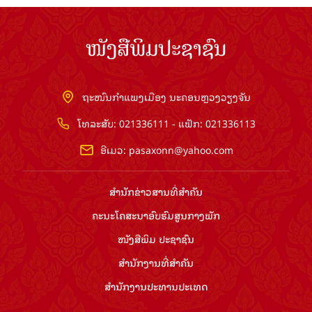
ໜັງສືພິມປະຊາຊົນ
ຖະໜົນກຳແພງເມືອງ ນະຄອນຫຼວງວຽງຈັນ
ໂທລະສັບ: 021336111 - ແຟັກ: 021336113
ອີເມວ:
pasaxonn@yahoo.com
ສຳ​ນັກ​ຂ່າວ​ສານ​ທີ່​ສຳ​ຄັນ​
ຄະນະໂຄສະນາອົບຮົມ​ສູນ​ກາງ​ພັກ
ໜັງສືພິມ ປະ​ຊາ​ຊົນ
ສຳ​ນັກ​ງານ​ທີ່​ສຳ​ຄັນ
ສຳ​ນັກ​ງານ​ປະ​ທານ​ປະ​ເທດ