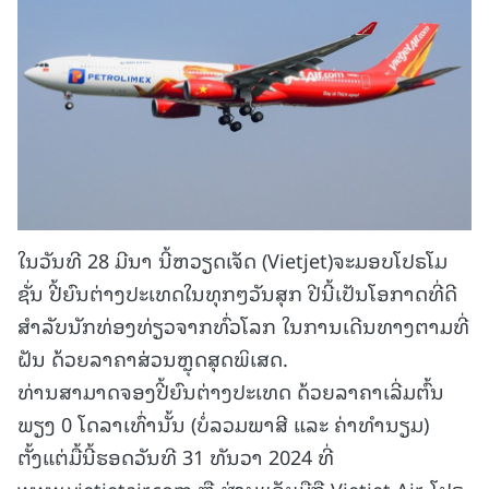
ໃນວັນທີ 28 ມີນາ ນີ້ຫວຽດເຈັດ (Vietjet)ຈະມອບໂປຣໂມ
ຊັ່ນ ປີ້ຍົນຕ່າງປະເທດໃນທຸກໆວັນສຸກ ປີນີ້ເປັນໂອກາດທີ່ດີ
ສໍາລັບນັກທ່ອງທ່ຽວຈາກທົ່ວໂລກ ໃນການເດີນທາງຕາມທີ່
ຝັນ ດ້ວຍລາຄາສ່ວນຫຼຸດສຸດພິເສດ.
ທ່ານສາມາດຈອງປີ້ຍົນຕ່າງປະເທດ ດ້ວຍລາຄາເລີ່ມຕົ້ນ
ພຽງ 0 ໂດລາເທົ່ານັ້ນ (ບໍ່ລວມພາສີ ແລະ ຄ່າທຳນຽມ)
ຕັ້ງແຕ່ມື້ນີ້ຮອດວັນທີ 31 ທັນວາ 2024 ທີ່
www.vietjetair.com ຫຼື ຜ່ານແອັບມືຖື Vietjet Air. ໂປຣ