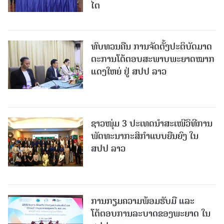
ໄຕ
ທົບທວນຄືນ ການຈັດຕັ້ງປະຕິບັດມາດ
ຕະການໂຕ້ຕອບສະພາບພະຍາດໝາກ
ແດງໃຫຍ່ ຢູ່ ສປປ ລາວ
ຊາວໜຸ່ມ 3 ປະເທດນຳສະເໜີວິທີການ
ພັດທະນາກະສິກຳແບບຍືນຍົງ ໃນ
ສປປ ລາວ
ການກຽມຄວາມພ້ອມຮັບມື ແລະ
ໂຕ້ຕອບການລະບາດຂອງພະຍາດ ໃນ