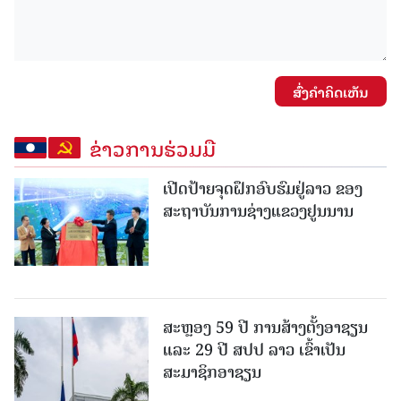
ສົ່ງຄໍາຄິດເຫັນ
ຂ່າວການຮ່ວມມື
ເປີດປ້າຍຈຸດຝຶກອົບຮົມຢູ່ລາວ ຂອງ
ສະຖາບັນການຊ່າງແຂວງຢູນນານ
ສະຫຼອງ 59 ປີ ການສ້າງຕັ້ງອາຊຽນ
ແລະ 29 ປີ ສປປ ລາວ ເຂົ້າເປັນ
ສະມາຊິກອາຊຽນ