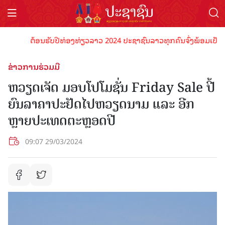
ຕ້ອນຮັບປີທ່ອງທ່ຽວລາວ 2024 ປະຊາຊົນລາວທຸກຄົນຈົ່ງພ້ອມເປັນເຈົ້າພ
ຂ່າວການຮ່ວມມື
ຫວຽດເຈັດ ມອບໂປໂມຊັ່ນ Friday Sale ປີ້
ຍົນລາຄາປະຢັດໄປຫວຽດນາມ ແລະ ອີກ
ຫຼາຍປະເທດຕະຫຼອດປີ
09:07 29/03/2024