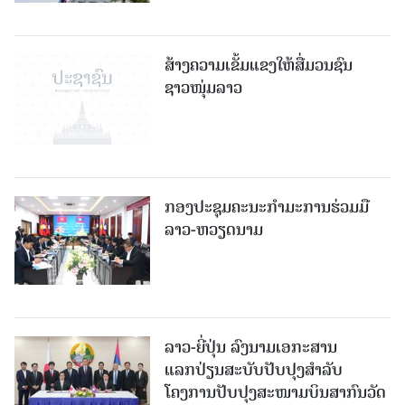
ສ້າງຄວາມເຂັ້ມແຂງໃຫ້ສື່ມວນຊົນ
ຊາວໜຸ່ມລາວ
ກອງປະຊຸມຄະນະກຳມະການຮ່ວມມື
ລາວ-ຫວຽດນາມ
ລາວ-ຍີ່ປຸ່ນ ລົງນາມເອກະສານ
ແລກປ່ຽນສະບັບປັບປຸງສໍາລັບ
ໂຄງການປັບປຸງສະໜາມບິນສາກົນວັດ