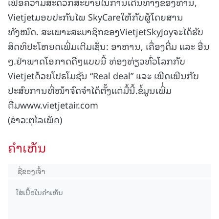
ເພື່ອຄວາມສະດວກສະບາຍໃນການເດີນທາງຂອງທ່ານ,
Vietjetມອບປະກັນໄພ SkyCareໃຫ້ກັບຜູ້ໂດຍສານ
ທັງໝົດ. ສະເພາະສະມາຊິກຂອງVietjetSkyJoyຈະໄດ້ຮັບ
ສິດທິປະໂຫຍດເພີ່ມເຕີມເຊັ່ນ: ອາຫານ, ເຄື່ອງດື່ມ ແລະ ອື່ນ
ໆ.ຢ່າພາດໂອກາດດີໆແບບນີ້ ທ່ອງທ່ຽວທົ່ວໂລກກັບ
Vietjetດ້ວຍໂປຣໂມຊັນ “Real deal” ແລະ ເພີດເພີນກັບ
ປະສົບການທີ່ໜ້າຈົດຈຳໄດ້ຕັ້ງແຕ່ມື້ນີ້.ຂໍ້ມູນເພີ່່ມ
ຕື່ມwww.vietjetair.com
(ຂ່າວ:ຕຸໄລເພັດ)
ຄໍາເຫັນ