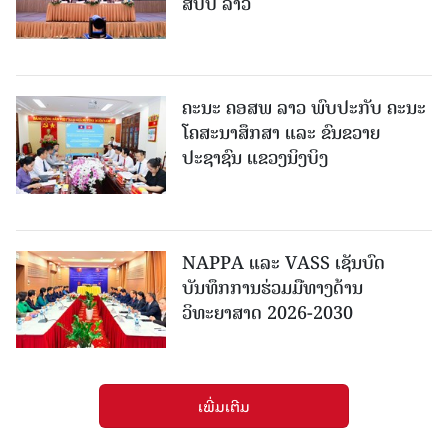
ສປປ ລາວ
ຄະນະ ຄອສພ ລາວ ພົບປະກັບ ຄະນະ
ໂຄສະນາສຶກສາ ແລະ ຂົນຂວາຍ
ປະຊາຊົນ ແຂວງນິງບິງ
NAPPA ແລະ VASS ເຊັນບົດ
ບັນທຶກການຮ່ວມມືທາງດ້ານ
ວິທະຍາສາດ 2026-2030
ເພີ່ມເຕີມ