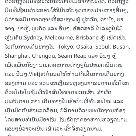
ດ້ວຍຖ້ຽວບິນທີ່ສະດວກສະບາຍໃນລາຄາປະຢັດ. ດ້ວຍຖ້ຽວ
ບິນທີ່ເຊື່ອມຕໍ່ນະຄອນໂຮ່ຈິມິນກັບຈຸດໝາຍປາຍທາງອື່ນໆ,
ບໍ່ວ່າຈະເປັນຫາດຊາຍທີ່ສວຍງາມຢູ່ ຝູກວັກ, ດານັງ, ຍາ
ຈາງ, ບາຫຼີ, ພູເກັດ ແລະ ອື່ນໆ. ອົສຕຣາລີ ໃນລະດູໃບໄມ້
ຫຼົ່ນເຊັ່ນ:Sydney, Melbourne, Brisbane ຫຼື ເພີດເພີນ
ໄປກັບການເດີນທາງໃນ Tokyo, Osaka, Seoul, Busan,
Shanghai, Chengdu, Seam Reap ແລະ ອື່ນໆ ຫຼື
ເພີດເພີນກັບງານເທດສະການຕ່າງໆໃນປະເທດອິນເດຍ
ແລະ ອື່ນໆ.Vietjetກໍມອບໃຫ້ທ່ານໄດ້ເລີ່ມການເດີນທາງ
ຂອງທ່ານ ແລະ ຮ່ວມສະເຫຼີມສະຫຼອງເທດສະການທົ່ວໂລກ
ດ້ວຍໂປຣໂມຊັນທີ່ໜ້າສົນໃຈຈາກພວກເຮົາ. ສຳຜັດ
ປະສົບການ ການເດີນທາງໃນເຮືອບິນທີ່ທັນສະໄໝ ແລະ
ເປັນມິດກັບສິ່ງແວດລ້ອມ, ບໍລິການດ້ວຍພະນັກງານຫ້ອງ
ໂດຍສານທີ່ເປັນມືອາຊີບ. ຊິມຣົດຊາດອາຫານຫວຽດນາມ
ແຊບໆບໍ່ວ່າຈະເປັນ ເຝີ ແລະ ເຂົ້າຈີ່ຫວຽດນາມ.