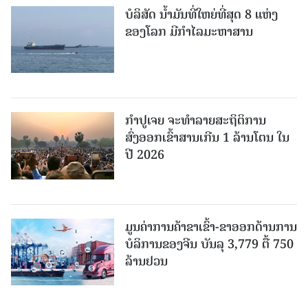
ບໍລິສັດ ນ້ຳມັນທີ່ໃຫຍ່ທີ່ສຸດ 8 ແຫ່ງ
ຂອງໂລກ ມີກຳໄລມະຫາສານ
ກຳປູເຈຍ ຈະທຳລາຍສະຖິຕິການ
ສົ່ງອອກເຂົ້າສານເກີນ 1 ລ້ານໂຕນ ໃນ
ປີ 2026
ມູນຄ່າການຄ້າຂາເຂົ້າ-ຂາອອກດ້ານການ
ບໍລິການຂອງຈີນ ບັນລຸ 3,779 ຕື້ 750
ລ້ານຢວນ