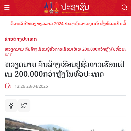
ຕ້ອນຮັບປີທ່ອງທ່ຽວລາວ 2024 ປະຊາຊົນລາວທຸກຄົນຈົ່ງພ້ອມເປັນເຈົ້າພາບທ
ຂ່າວຕ່າງປະເທດ
ຫວຽດນາມ ​ລຶບ​ລ້າງ​ເຮືອນ​ຢູ່​ຊົ່ວ​ຄາວເຮືອນ​ເປ່​ເພ 200.000​ກວ່າຫຼັງ​ໃນ​ທົ່ວ​ປະ​
ເທດ
ຫວຽດນາມ ​ລຶບ​ລ້າງ​ເຮືອນ​ຢູ່​ຊົ່ວ​ຄາວເຮືອນ​ເປ່​
ເພ 200.000​ກວ່າຫຼັງ​ໃນ​ທົ່ວ​ປະ​ເທດ
13:26 23/04/2025