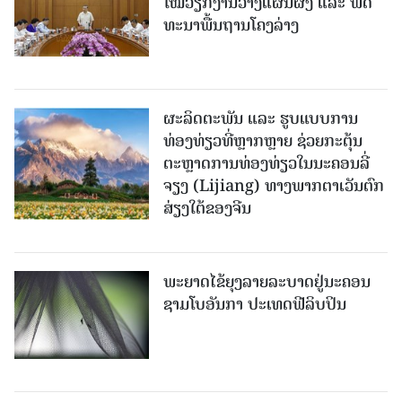
ໃໝ່​ວຽກ​ງານ​ວາງ​ແຜນ​ຜັງ ແລະ ​ພັດ​
ທະ​ນາ​ພື້ນ​ຖານ​ໂຄງ​ລ່າງ
ຜະລິດຕະພັນ ແລະ ຮູບແບບການ
ທ່ອງທ່ຽວທີ່ຫຼາກຫຼາຍ ຊ່ວຍກະຕຸ້ນ
ຕະຫຼາດການທ່ອງທ່ຽວໃນນະຄອນລີ່
ຈຽງ (Lijiang) ທາງພາກຕາເວັນຕົກ
ສ່ຽງໃຕ້ຂອງຈີນ
ພະຍາດໄຂ້ຍຸງລາຍລະບາດຢູ່ນະຄອນ
ຊາມໂບ​ອັນກາ ປະເທດຟີລິບປິນ