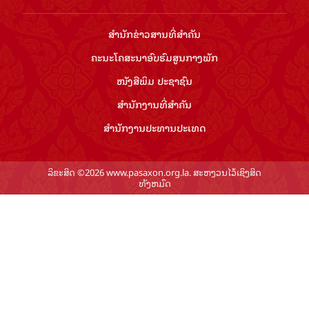
ສຳ​ນັກ​ຂ່າວ​ສານ​ທີ່​ສຳ​ຄັນ​
ຄະນະໂຄສະນາອົບຮົມ​ສູນ​ກາງ​ພັກ
ໜັງສືພິມ ປະ​ຊາ​ຊົນ
ສຳ​ນັກ​ງານ​ທີ່​ສຳ​ຄັນ
ສຳ​ນັກ​ງານ​ປະ​ທານ​ປະ​ເທດ
ລິຂະສິດ ©2026 www.pasaxon.org.la. ສະຫງວນໄວ້ເຊິງສິດ
ທັງຫມົດ