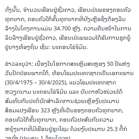
ດັ່ງນັ້ນ, ຈຳນວນເຮືອນຢູ່ຊົ່ວຄາວ, ເຮືອນເປ່ເພຂອງຄອບຄົວ
ທຸກຍາກ, ຄອບຄົວໃກ້ຂັ້ນທຸກຍາກທີ່ຍັງເຫຼືອຊຶ່ງຕ້ອງລຶບ
ລ້າງໃນໂຄງການແມ່ນ 34.700 ຫຼັງ. ຄວາມຄືບໜ້າໃນການ
ລຶບລ້າງເຮືອນຢູ່ຊົ່ວຄາວ, ເຮືອນເປ່ເພພວມໄດ້ຮັບການຊຸກຍູ້
ຢູ່ບາງທ້ອງຖິ່ນ ເຊັ່ນ: ນະຄອນໂຮ່ຈິມິນ.
ຂ່າວລະບຸວ່າ: ເນື່ອງໃນໂອກາດສະເຫຼີມສະຫຼອງ 50 ປີແຫ່ງ
ວັນປົດປ່ອຍພາກໃຕ້, ທ້ອນໂຮມປະເທດຊາດເປັນເອກະພາບ
(30/4/1975 – 30/4/2025), ແນວໂຮມປະເທດຊາດ
ຫວຽດນາມ ນະຄອນໂຮ່ຈິມິນ ແລະ ບັນດາຫົວໜ່ວຍໄດ້
ສົມທົບກັນປະຕິບັດສຳເລັດການຊ່ວຍເຫຼືອງົບປະມານ
ສ້ອມແປງເຮືອນ 323 ຫຼັງທີ່ເປັນຂອງຄອບຄົວທຸກຍາກ,
ຄອບຄົວໃກ້ຂັ້ນທຸກຍາກ, ຄອບຄົວປະສົບກັບຄວາມ
ຫຍຸ້ງຍາກທີ່ມີເຮືອນຢູ່ຊຸດໂຊມ ດ້ວຍງົບປະມານ 25.3 ຕື້ກ່
ວາດົ່ງ (ປະມານ 1 ລ້ານໂດລາ).