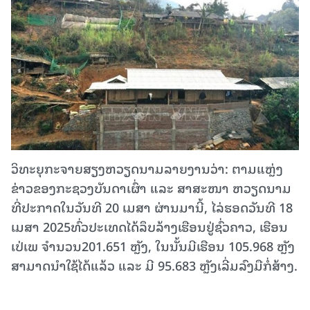
ວິທະຍຸກະຈາຍສຽງຫວຽດນາມລາຍງານວ່າ: ຕາມແຫຼ່ງ
ຂ່າວຂອງກະຊວງບັນດາເຜົ່າ ແລະ ສາສະໜາ ຫວຽດນາມ
ທີ່ປະກາດໃນວັນທີ 20 ເມສາ ຜ່ານມານີ້, ໄລ່ຮອດວັນທີ 18
ເມສາ 2025ທົ່ວປະເທດໄດ້ລຶບລ້າງເຮືອນຢູ່ຊົ່ວຄາວ, ເຮືອນ
ເປ່ເພ ຈຳນວນ201.651 ຫຼັງ, ໃນນັ້ນມີເຮືອນ 105.968 ຫຼັງ
ສາມາດນຳໃຊ້ໄດ້ແລ້ວ ແລະ ມີ 95.683 ຫຼັງເລີ່ມລົງມືກໍ່ສ້າງ.