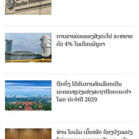
ການຂາຍຍ່ອຍຂອງສິງກະໂປ ຂະຫຍາຍ
ຕົວ 4% ໃນເດືອນມິຖຸນາ
ປັກກິ່ງ ໄດ້ຮັບການຄັດເລືອກເປັນ
ນະຄອນຫຼວງແຫ່ງສະຖາປັດຕະຍະກຳ
ໂລກ ປະຈຳປີ 2029
ທ່ານ ໂຕ​ເລິມ ເນັ້ນໜັກ ຕ້ອງ​ປ່ຽນ​ແປງ​