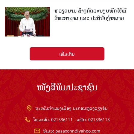
ຫວຽດນາມ ສ້າງກົດລະບຽບພັກໃຫ້ມີ
ວິທະຍາສາດ ແລະ ປະຕິບັດງ່າຍດາຍ
ເພີ່ມເຕີມ
ໜັງສືພິມປະຊາຊົນ
ຖະໜົນກຳແພງເມືອງ ນະຄອນຫຼວງວຽງຈັນ
ໂທລະສັບ: 021336111 - ແຟັກ: 021336113
ອີເມວ:
pasaxonn@yahoo.com