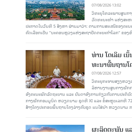
07/08/2026 13:02
ວິທະຍຸໂທລະພາບສູນກາງ
ວັດທະນະທຳ ແຫ່ງສະຫະປະ
ປະກາດໃນວັນທີ 5 ສິງຫາ ຜ່ານມາວ່າ: ຕາມການສະເໜີຂອງຄະນະ
ຄັດ​ເລືອກເປັນ "ນະຄອນຫຼວງແຫ່ງສະຖາປັດຕະຍະກຳໂລກ" ຂອງອ
ທ່ານ ໂຕ​ເລິມ ເນ
ທະ​ນາ​ພື້ນ​ຖານ​ໂ
07/08/2026 12:57
ວິທະຍຸກະຈາຍສຽງຫວຽດນາມລ
ລິ​ຫານ​ງານ​ສູນ​ກາງ​ພັກ
ອົງ​ຄະ​ນະ​ພັກ​ລັດ​ຖະ​ບານ ແລະ ບັນ​ດາ​ອົງ​ການ​ກ່ຽວ​ກັບ​ການ​ປະ​ຕິ​
ກາງ​ພັກ​ກອມ​ມູ​ນິດ ຫວຽດ​ນາມ ຊຸດ​ທີ XI ແລະ ຂໍ້​ສະ​ຫຼຸບ​ເລກ​ທີ 72
ສ້າງ​ໂຄງ​ປະ​ກອບ​ພື້ນ​ຖານ​ໂຄງ​ລ່າງຄົບ​ຊຸດ ແນ​ໃສ່​ນຳ ຫວຽດ​ນາມ ກ
ຜະລິດຕະພັນ ແລ