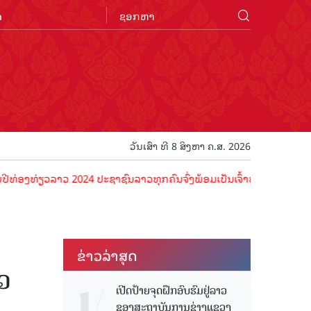
n
ວັນເສົາ ທີ 8 ສິງຫາ ຄ.ສ. 2026
່ຽວລາວ 2024 ປະຊາຊົນລາວທຸກຄົນຈົ່ງພ້ອມເປັນເຈົ້າພາບທີ່ດີ ຕ້ອນຮັບນັກທ່
ຂ່າວ​ລ່າ​ສຸດ
ວ
ເປີດປ້າຍຈຸດຝຶກອົບຮົມຢູ່ລາວ
ຂອງສະຖາບັນການຊ່າງແຂວງ