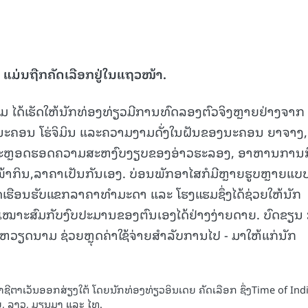
ມ່ນຖືກຄັດເລືອກຢູ່ໃນແຖວໜ້າ
.
ມ ໄດ້ເຮັດໃຫ້ນັກທ່ອງທ່ຽວມີການທົດລອງຕົວຈິງຫຼາຍຢ່າງຈາກ
, ນະຄອນ ໂຮ່ຈິມິນ ແລະຄວາມງາມດັ່ງໃນຝັນຂອງນະຄອນ ຍາຈາງ,
້ ຕະຫຼອດຮອດຄວາມສະຫງົບງຽບຂອງອ່າວຮະລອງ, ອາຫານການ
າກິນ,ລາຄາເປັນກັນເອງ. ບ່ອນພັກອາໄສກໍມີຫຼາຍຮູບຫຼາຍແບ
ຮືອນຮັບແຂກລາຄາທຳມະດາ ແລະ ໂຮງແຮມຊຶ່ງໄດ້ຊ່ວຍໃຫ້ນັກ
າະສົມກັບງົບປະມານຂອງຕົນເອງໄດ້ຢ່າງງ່າຍດາຍ. ບົດຂຽນ ກ
 ຫວຽດນາມ ຊ່ວຍຫຼຸດຄ່າໃຊ້ຈ່າຍສຳລັບການໄປ - ມາໃຫ້ແກ່ນັກ
ອາຊີຕາເວັນອອກສ່ຽງໃຕ້ ໂດຍນັກທ່ອງທ່ຽວອິນເດຍ ຄັດເລືອກ ຊຶ່ງTime of Indi
ຍ, ລາວ, ມຽນມາ ແລະ ໄທ.