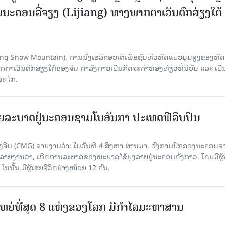
ນະຄອນລີ່ຈຽງ (Lijiang) ທາງພາກຕາເວັນຕົກສ່ຽງໃຕ້
Yulong Snow Mountain), ການນັ່ງເຮລິຄອບເຕີເພື່ອຊົມທິວທັດແບບມຸມສູງຂອງທັດ
ວັນຕົກສ່ຽງໃຕ້ຂອງຈີນ ກຳລັງກາຍເປັນກິດຈະກຳທ່ອງທ່ຽວທີ່ນິຍົມ ແລະ ເປັ
ລະ ໄກ.
ຍລະບາດຢູ່ນະຄອນຊາມໂບ​ອັນກາ ປະເທດຟີລິບປິນ
ີນ (CMG) ລາຍງານວ່າ: ໃນວັນທີ 4 ສິງ​ຫາ ຜ່ານມາ, ອົງການ​ປົກ​ຄອງນະຄອນຊ
ລາຍ​ງານວ່າ, ເກີດ​ການລະບາດ​ຂອງພະຍາດໄຂ້ຍຸງລາຍຢູ່ນະຄອນດັ່ງກ່າວ, ໂດຍມີຜູ້
, ໃນນັ້ນ ມີຜູ້ເສຍຊີວິດຢ່າງໜ້ອຍ 12 ຄົນ.
ທີ່ໃຫຍ່ທີ່ສຸດ 8 ແຫ່ງຂອງໂລກ ມີກຳໄລມະຫາສານ