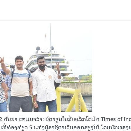
ນຍາ ຜ່ານມາວ່າ: ບົດຂຽນໃນສື່ເອເລັກໂຕນິກ Times of In
ນທີ່ທ່ອງທ່ຽວ 5 ແຫ່ງຢູ່ອາຊີຕາເວັນອອກສ່ຽງໃຕ້ ໂດຍນັກທ່ອງ