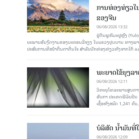
ການທ່ອງທ່ຽວໃນ
ຂອງຈີນ
06/08/2026 13:32
ຢູ່ຕີນພູຫິມະຢູຫຼົງ (
ຍະພາບອັນງົດງາມຂອງນະຄອນລີ່ຈຽງ ໃນແຂວງຢຸນນານ ທາງພາກຕາເ
ປະສົບການທີ່ໜ້າຕື່ນຕາຕື່ນໃຈ ສຳລັບນັກທ່ອງທ່ຽວທັງຈາກໃກ້ ແ
ພະຍາດໄຂ້ຍຸງລາ
06/08/2026 12:11
ວິທະຍຸໂທລະພາບສູນກາງຈ
ອັນກາ ປະເທດຟີລິບປິນ 
ເຊື້ອ​ທັງ​ໝົດ 1,241 ຄົນ
ບໍລິສັດ ນ້ຳມັນ
06/08/2026 12:09