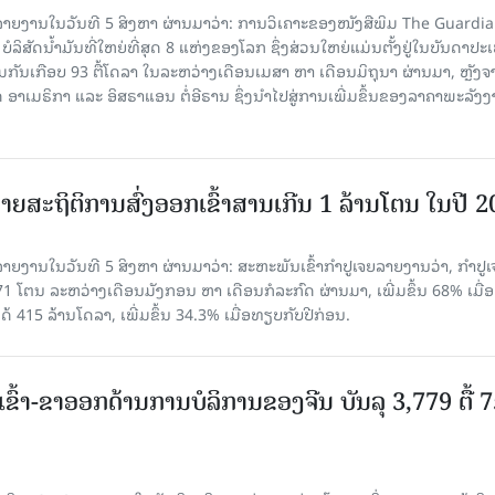
າຍງານໃນວັນທີ 5 ສິງຫາ ຜ່ານມາວ່າ: ການວິເຄາະຂອງໜັງສືພິມ The Guardi
 ບໍລິສັດນ້ຳມັນທີ່ໃຫຍ່ທີ່ສຸດ 8 ແຫ່ງຂອງໂລກ ຊຶ່ງສ່ວນໃຫຍ່ແມ່ນຕັ້ງຢູ່ໃນບັນດາປ
ມກັນເກືອບ 93 ຕື້ໂດລາ ໃນລະຫວ່າງເດືອນເມສາ ຫາ ເດືອນມິຖຸນາ ຜ່ານມາ, ຫຼັງຈ
າເມຣິກາ ແລະ ອິສຣາແອນ ຕໍ່ອີຣານ ຊຶ່ງນຳໄປສູ່ການເພີ່ມຂຶ້ນຂອງລາຄາພະລັງ
ຍສະຖິຕິການສົ່ງອອກເຂົ້າສານເກີນ 1 ລ້ານໂຕນ ໃນປີ 
ຍງານໃນວັນທີ 5 ສິງຫາ ຜ່ານມາວ່າ: ສະຫະພັນເຂົ້າກຳປູເຈຍລາຍງານວ່າ, ກໍາປູເ
471 ໂຕນ ລະຫວ່າງເດືອນມັງກອນ ຫາ ເດືອນກໍລະກົດ ຜ່ານມາ, ເພີ່ມຂຶ້ນ 68% ເມື
ດ້ 415 ລ້ານໂດລາ, ເພີ່ມຂຶ້ນ 34.3% ເມື່ອທຽບກັບປີກ່ອນ.
ເຂົ້າ-ຂາອອກດ້ານການບໍລິການຂອງຈີນ ບັນລຸ 3,779 ຕື້ 