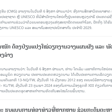
ຈີນ (CMG) ລາຍງານໃນວັນທີ 6 ສິງຫາ ຜ່ານມາວ່າ: ອົງການສຶກສາວິທະຍາສາດ
ຊາຊາດ ຫຼື UNESCO ທີ່ມີສຳນັກງານໃຫຍ່ຕັ້ງຢູ່ນະຄອນ​ຫຼວງປາຣີ ປະເທດຝຣັ່ງ
ກຳມະການຮ່ວມວ່າດ້ວຍນະຄອນຫຼວງແຫ່ງສະຖາປັດຕະຍະກຳໂລກ, ປັກກິ່ງ ໄດ້ຮັ
ົງການ UNESCO ແລະ ສະມາ​ຄົມສະຖາປະນິກສາກົນ ປະຈຳປີ 2029.
ັ້ນໜັກ ຕ້ອງ​ປ່ຽນ​ແປງ​ໃໝ່​ວຽກ​ງານ​ວາງ​ແຜນ​ຜັງ ແລະ ​ພັດ
ຄງ​ລ່າງ
າຍງານວ່າ: ໃນ​ວັນ​ທີ 6 ສິງ​ຫາ ຜ່ານມາ, ທ່ານ ໂຕ​ເລິມ ເລ​ຂາ​ທິ​ການ​ໃຫຍ່​ຄະ​ນ
​ກອມ​ມູ​ນິດ ຫວຽດ​ນາມ ປະ​ທານ​ປະ​ເທດຫວຽດ​ນາມ ໄດ້​ເປັນ​ປະ​ທານ​ການ​ເຮັດ​ວຽກ​ກ
ບັດ​ມະ​ຕິ​ເລກ​ທີ 13-NQ/TW, ລົງວັນ​ທີ 16 ມັງ​ກອນ 2012 ຂອງ ຄະ​ນະ​ບໍ​ລິ​ຫານ​ງານ​ສ
– KL/TW, ​ລົງວັນ​ທີ 23 ກຸມ​ພາ 2024 ຂອງ​ກົມ​ການ​ເມື​ອງ​ຊຸດ​ທີ XIII ກ່ຽວ​ກັບ​ການກ
າຍ​ເປັນ​ປະ​ເທດ​ອຸດ​ສາ​ຫະ​ກຳ​ຕາມ​ທິດ​ທັນ​ສະ​ໄໝ​ໂດຍ​ພື້ນ​ຖານ.
ະ ຮູບແບບການທ່ອງທ່ຽວທີ່ຫຼາກຫຼາຍ ຊ່ວຍກະຕຸ້ນຕະຫຼ