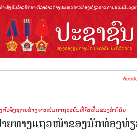
ຳ-ສັງຄົມ
ຂ່າວສືກສາ-ກິລາ
ຂ່າວຕ່າງປະເທດ
ຂ່າວທ່ອງທ່ຽວ
ຂ່າວການຮ່ວມມື
Logi
ຕ້ອນຮັບປີທ່ອງທ
ຕົວຈິງຫຼາຍຢ່າງຈາກບັນດາຖະໜົນທີ່ຄຶກຄື້ນຂອງຮ່າໂນ້ຍ
າຍທາງແຖວໜ້າຂອງນັກທ່ອງທ່ຽ