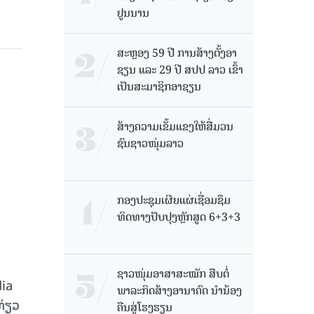
ຢູນນານ
ສະຫຼອງ 59 ປີ ການສ້າງຕັ້ງອາ
ຊຽນ ແລະ 29 ປີ ສປປ ລາວ ເຂົ້າ
ເປັນສະມາຊິກອາຊຽນ
ສ້າງຄວາມເຂັ້ມແຂງໃຫ້ສື່ມວນ
ຊົນຊາວໜຸ່ມລາວ
ກອງປະຊຸມເຜີຍແຜ່ເຊື່ອມຊຶມ
ທິດທາງປັບປຸງຫຼັກສູດ 6+3+3
ຊາວໜຸ່ມອາສາສະໝັກ ສືບຕໍ່
dia
ພາລະກິດສ້າງອານາຄົດ ນໍານ້ອງ
ທ່ຽວ
ຄືນສູ່ໂຮງຮຽນ