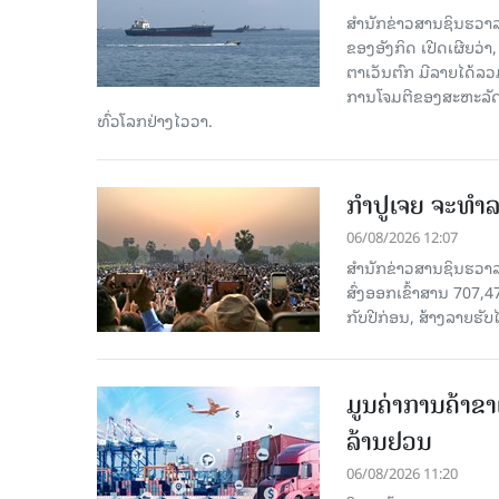
ສຳນັກຂ່າວສານຊິນຮວາລ
ຂອງອັງກິດ ເປີດເຜີຍວ່າ,
ຕາເວັນຕົກ ມີລາຍໄດ້ລວ
ການໂຈມຕີຂອງສະຫະລັດ ອ
ທົ່ວໂລກຢ່າງໄວວາ.
ກຳປູເຈຍ ຈະທຳລາ
06/08/2026 12:07
ສຳນັກຂ່າວສານຊິນຮວາລາ
ສົ່ງອອກເຂົ້າສານ 707,
ກັບປີກ່ອນ, ສ້າງລາຍຮັບໄ
ມູນຄ່າການຄ້າຂາ
ລ້ານຢວນ
06/08/2026 11:20