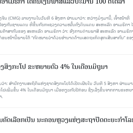
ອາເມຣິກາ ໄດ້ຄືນເງິນພາສີແລ້ວປະມານ 100 ຕື້ໂດລາ
ນ (CMG) ລາຍງານໃນວັນທີ 6 ສິງຫາ ຜ່ານມາວ່າ: ຫວ່າງມໍ່ໆມານີ້, ເຈົ້າໜ້າທີ່
ປ້ອງກັນຊາຍແດນ ທີ່ຂຶ້ນກັບກະຊວງຄວາມໝັ້ນຄົງດິນແດນ ສະຫະລັດ ອາເມຣິກາ ໄ
ນຄ້າສາກົນຂອງ ສະຫະລັດ ອາເມຣິກາ ວ່າ: ອົງການດ່ານພາສີ ສະຫະລັດ ອາເມຣິກາ
ບກ່ອນໜ້ານີ້ພາຍໃຕ້ “ກົດໝາຍວ່າດ້ວຍອຳນາດດ້ານເສດຖະກິດສຸກເສີນສາກົນ” ຂອ
ງສິງກະໂປ ຂະຫຍາຍຕົວ 4% ໃນເດືອນມິຖຸນາ
່າ: ສຳນັກງານສະຖິຕິແຫ່ງຊາດສິງກະໂປໄດ້ເປີດເຜີຍໃນ ວັນທີ 5 ສິງຫາ ຜ່ານມາວ
ເພີ່ມຂຶ້ນ 4% ໃນເດືອນມິຖຸນາ ເມື່ອທຽບກັບປີກ່ອນ ຊຶ່ງເລັ່ງຂຶ້ນຈາກການຂະຫຍ
າ.
ບການຄັດເລືອກເປັນ ນະຄອນຫຼວງແຫ່ງສະຖາປັດຕະຍະກຳໂລ