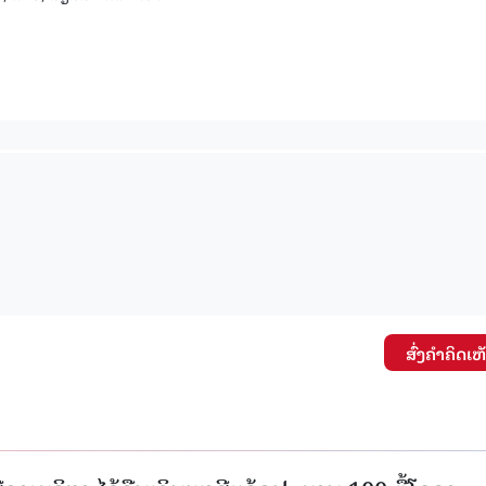
15.040(07-08-20
ສົ່ງຄໍາຄິດເຫ