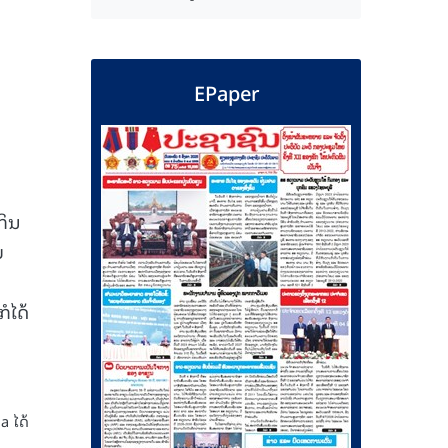
EPaper
ກິນ
ບ
ໍໄດ້
a ໄດ້