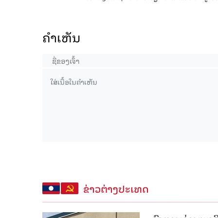
ຄໍາເຫັນ
ຂ່າວຕ່າງປະເທດ