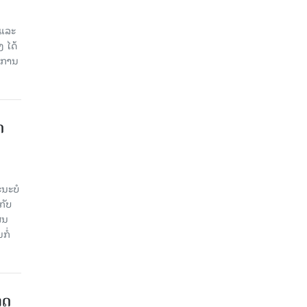
 ແລະ
 ໄດ້
ບການ
​
ະ​ບໍ​
ັບ​
ູນ​
ໍ່​
າດ