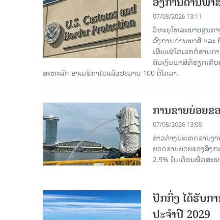
ອົງການດ່ານພາສີ
07/08/2026 13:11
ວິທະຍຸໂທລະພາບສູນກາງຈີ
ອົງການດ່ານພາສີ ແລະ 
ເຜີຍແຜ່ໂຕເລກຕໍ່ສານກາ
ຄືນເງິນພາສີທີ່ຮຽກເກັ
ສະຫະລັດ ອາເມຣິກາໄປແລ້ວປະມານ 100 ຕື້ໂດລາ.
ການຂາຍຍ່ອຍຂອ
07/08/2026 13:08
ຂ່າວຕ່າງປະເທດລາຍງານວ
ຍອດຂາຍຍ່ອຍຂອງສິງກະໂປ
2.9% ໃນເດືອນພຶດສະພ
ປັກກິ່ງ ໄດ້ຮັ
ປະຈຳປີ 2029