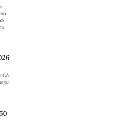
an
ະເທດ
າກ
ງານ
2026
ຈຍໄດ້
່ອທຽບ
750