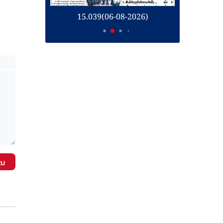
26)
15.039(06-08-2026)
1
ັນ