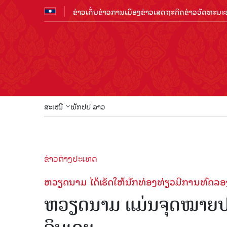
ຂ່າວເດັ່ນ
ຂ່າວການເມືອງ
ຂ່າວເສດຖະກິດ
ຂ່າວວັດທະນະທ
ສະເໜີ
ພັກປປ ລາວ
ຂ່າວຕ່າງປະເທດ
ຫວຽດນາມ ໄດ້ເຮັດໃຫ້ນັກທ່ອງທ່ຽວມີການທົດລອງ
ຫວຽດນາມ ແມ່ນຈຸດໝາຍປ