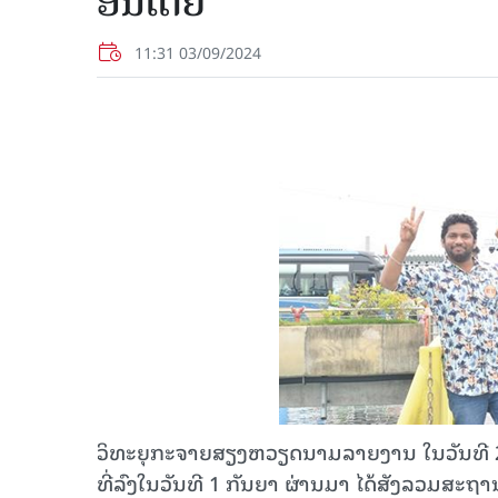
ອິນເດຍ
11:31 03/09/2024
ວິທະຍຸກະຈາຍສຽງຫວຽດນາມລາຍງານ ໃນວັນທີ 2 ກັ
ທີ່ລົງໃນວັນທີ 1 ກັນຍາ ຜ່ານມາ ໄດ້ສັງລວມສະຖາ