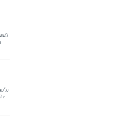
ສະນີ
ນ
າມໂບ​
ຕິດ