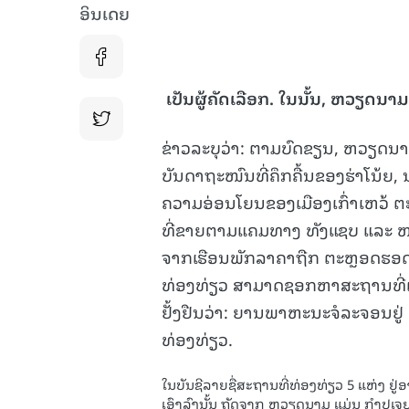
ອິນເດຍ
ເປັນຜູ້ຄັດເລືອກ
.
ໃນນັ້ນ
,
ຫວຽດນາມ ແ
ຂ່າວລະບຸວ່າ: ຕາມບົດຂຽນ, ຫວຽດນາ
ບັນດາຖະໜົນທີ່ຄຶກຄື້ນຂອງຮ່າໂນ້ຍ
ຄວາມອ່ອນໂຍນຂອງເມືອງເກົ່າເຫວ
ທີ່ຂາຍຕາມແຄມທາງ ທັງແຊບ ແລະ ໜ້
ຈາກເຮືອນພັກລາຄາຖືກ ຕະຫຼອດຮອດເ
ທ່ອງທ່ຽວ ສາມາດຊອກຫາສະຖານທີ່ເໝ
ຢັ້ງຢືນວ່າ: ຍານພາຫະນະຈໍລະຈອນຢູ່
ທ່ອງທ່ຽວ.
ໃນບັນຊີລາຍຊື່ສະຖານທີ່ທ່ອງທ່ຽວ 5 ແຫ່ງ ຢູ່
ເອົາລົງນັ້ນ ຖັດຈາກ ຫວຽດນາມ ແມ່ນ ກຳປູເຈ