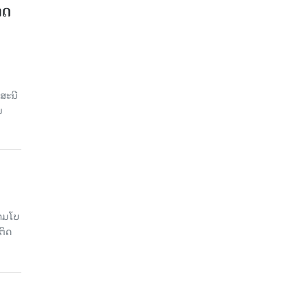
າດ
ສະນີ
ນ
າມໂບ​
ຕິດ