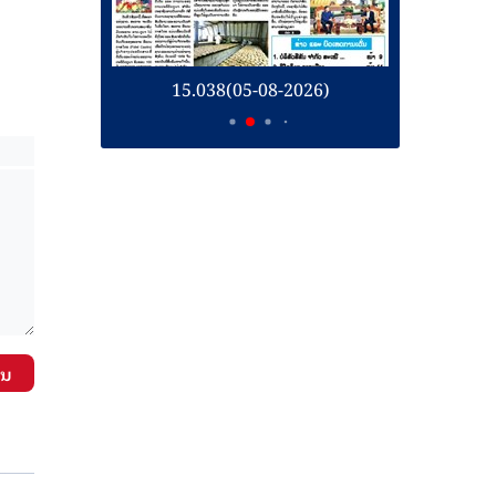
26)
15.038(05-08-2026)
1
ັນ