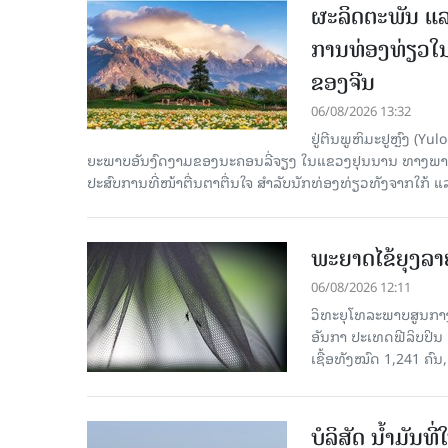
ຜະລິດຕະພັນ ແລ
ການທ່ອງທ່ຽວໃນ
ຂອງຈີນ
06/08/2026 13:32
ຢູ່ຕີນພູຫິມະຢູຫຼົງ (
ຍະພາບອັນງົດງາມຂອງນະຄອນລີ່ຈຽງ ໃນແຂວງຢຸນນານ ທາງພາກຕາເ
ປະສົບການທີ່ໜ້າຕື່ນຕາຕື່ນໃຈ ສຳລັບນັກທ່ອງທ່ຽວທັງຈາກໃກ້ ແ
ພະຍາດໄຂ້ຍຸງລາ
06/08/2026 12:11
ວິທະຍຸໂທລະພາບສູນກາງຈ
ອັນກາ ປະເທດຟີລິບປິນ 
ເຊື້ອ​ທັງ​ໝົດ 1,241 ຄົນ
ບໍລິສັດ ນ້ຳມັນ