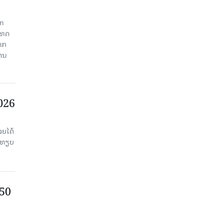
an
ະເທດ
າກ
ງານ
2026
ຈຍໄດ້
່ອທຽບ
750