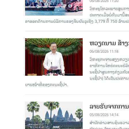
06/08/2026 11:20
ວິທະຍຸໂທລະພາບສູນກາງ
ປະກາດເມື່ອບໍ່ດົນມານີ້
ຂາອອກດ້ານການບໍລິການຂອງຈີນບັນລຸເຖິງ 3,779 ຕື້ 750 ລ້ານຢ
ຫວຽດນາມ ສ້າງກ
06/08/2026 11:18
ວິທະຍຸກະຈາຍສຽງຫວຽດນາມ
ຂາ​ທິ​ການ​ໃຫຍ່​ຄະ​ນະ​ບ
ນະ​ຊີ້​ນຳ​ສູນ​ກາງ​ກ່ຽວ​ກັບ
ນະ​ຊີ້​ນຳ) ໄດ້​ເປັນ​ປະ​ທ
ຍາຍ​ໜ້າ​ທີ່​ຂອງ​ຄະ​ນະ​ຊີ້​ນຳ.
ລາຍຮັບຈາກການທ
05/08/2026 14:14
ສຳນັກຂ່າວສານຊິນຮວາລາ
ກຳປູເຈຍ ສ້າງລາຍຮັບຈາ