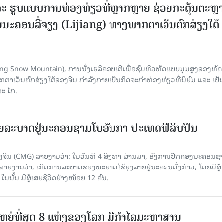
ະ ຮູບແບບການທ່ອງທ່ຽວທີ່ຫຼາກຫຼາຍ ຊ່ວຍກະຕຸ້ນຕະຫຼ
ນະຄອນລີ່ຈຽງ (Lijiang) ທາງພາກຕາເວັນຕົກສ່ຽງໃຕ້
Yulong Snow Mountain), ການນັ່ງເຮລິຄອບເຕີເພື່ອຊົມທິວທັດແບບມຸມສູງຂອງທັດ
ວັນຕົກສ່ຽງໃຕ້ຂອງຈີນ ກຳລັງກາຍເປັນກິດຈະກຳທ່ອງທ່ຽວທີ່ນິຍົມ ແລະ ເປັ
ລະ ໄກ.
ຍລະບາດຢູ່ນະຄອນຊາມໂບ​ອັນກາ ປະເທດຟີລິບປິນ
ີນ (CMG) ລາຍງານວ່າ: ໃນວັນທີ 4 ສິງ​ຫາ ຜ່ານມາ, ອົງການ​ປົກ​ຄອງນະຄອນຊ
ລາຍ​ງານວ່າ, ເກີດ​ການລະບາດ​ຂອງພະຍາດໄຂ້ຍຸງລາຍຢູ່ນະຄອນດັ່ງກ່າວ, ໂດຍມີຜູ້
, ໃນນັ້ນ ມີຜູ້ເສຍຊີວິດຢ່າງໜ້ອຍ 12 ຄົນ.
ທີ່ໃຫຍ່ທີ່ສຸດ 8 ແຫ່ງຂອງໂລກ ມີກຳໄລມະຫາສານ