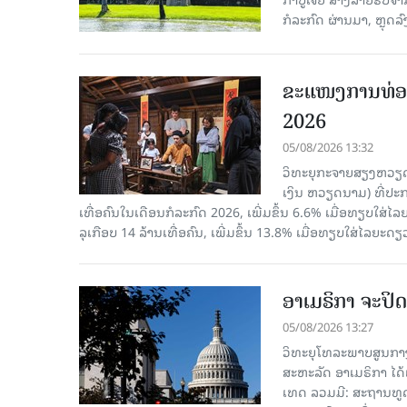
ກໍລະກົດ ຜ່ານມາ, ຫຼຸດລ
ຂະ​ແໜງ​ການ​ທ່ອ
2026
05/08/2026 13:32
ວິທະຍຸກະຈາຍສຽງຫວຽດນາມ
ເງິນ ຫວຽດ​ນາມ) ທີ່ປະ​ກ
ເທື່ອ​ຄົນ​ໃນ​ເດືອນ​ກໍ​ລະ​ກົດ 2026, ເພີ່ມ​ຂຶ້ນ 6.6% ເມື່ອ​ທຽບ​ໃສ່​ໄ
ລຸ​ເກືອບ 14 ລ້ານ​ເທື່ອ​ຄົນ, ເພີ່ມ​ຂຶ້ນ 13.8% ເມື່ອ​ທຽບ​ໃສ່​ໄລ​ຍະ​ດຽ
ອາເມຣິກາ ຈະປິດ
05/08/2026 13:27
ວິທະຍຸໂທລະພາບສູນກາງ
ສະຫະລັດ ອາເມຣິກາ ໄດ້
ເທດ ລວມມີ: ສະຖານທູດ