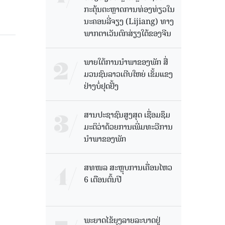
ກະຕຸ້ນຕະຫຼາດການທ່ອງທ່ຽວໃນ
ນະຄອນລີ່ຈຽງ (Lijiang) ທາງ
ພາກຕາເວັນຕົກສ່ຽງໃຕ້ຂອງຈີນ
ພາຍໃຕ້ການນໍາພາຂອງພັກ ສື່
ມວນຊົນລາວເຕີບໃຫຍ່ ເຂັ້ມແຂງ
ຢ່າງບໍ່ຢຸດຢັ້ງ
ສານປະຊາຊົນສູງສຸດ ເຊື່ອມຊຶມ
ມະຕິວ່າດ້ວຍການເພີ່ມທະວີການ
ນຳພາຂອງພັກ
ສທໜລ ສະຫຼຸບການເຄື່ອນໄຫວ
6 ເດືອນຕົ້ນປີ
ພະຍາດໄຂ້ຍຸງລາຍລະບາດຢູ່