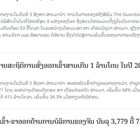
າຍງານໃນວັນທີ 5 ສິງຫາ ຜ່ານມາວ່າ: ການວິເຄາະຂອງໜັງສືພິມ The Guardi
 ບໍລິສັດນ້ຳມັນທີ່ໃຫຍ່ທີ່ສຸດ 8 ແຫ່ງຂອງໂລກ ຊຶ່ງສ່ວນໃຫຍ່ແມ່ນຕັ້ງຢູ່ໃນບັນດາປ
ມກັນເກືອບ 93 ຕື້ໂດລາ ໃນລະຫວ່າງເດືອນເມສາ ຫາ ເດືອນມິຖຸນາ ຜ່ານມາ, ຫຼັງຈ
າເມຣິກາ ແລະ ອິສຣາແອນ ຕໍ່ອີຣານ ຊຶ່ງນຳໄປສູ່ການເພີ່ມຂຶ້ນຂອງລາຄາພະລັງ
ຍສະຖິຕິການສົ່ງອອກເຂົ້າສານເກີນ 1 ລ້ານໂຕນ ໃນປີ 
ຍງານໃນວັນທີ 5 ສິງຫາ ຜ່ານມາວ່າ: ສະຫະພັນເຂົ້າກຳປູເຈຍລາຍງານວ່າ, ກໍາປູເ
471 ໂຕນ ລະຫວ່າງເດືອນມັງກອນ ຫາ ເດືອນກໍລະກົດ ຜ່ານມາ, ເພີ່ມຂຶ້ນ 68% ເມື
ດ້ 415 ລ້ານໂດລາ, ເພີ່ມຂຶ້ນ 34.3% ເມື່ອທຽບກັບປີກ່ອນ.
ເຂົ້າ-ຂາອອກດ້ານການບໍລິການຂອງຈີນ ບັນລຸ 3,779 ຕື້ 