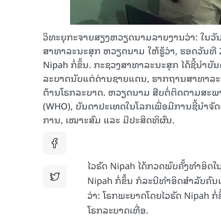
ວິທະຍຸກະຈາຍສຽງຫວຽດນາມລາຍງານວ່າ: ໃນວັນທ
ສາທາລະນະສຸກ ຫວຽດນາມ ໃຫ້ຮູ້ວ່າ, ຮອດວັນທີ 
Nipah ກໍ່ຂຶ້ນ. ກະຊວງສາທາລະນະສຸກ ໄດ້ຊີ້ນຳບ
ລະບາດນັບແຕ່ດ່ານຊາຍແດນ, ຮາກຖານສາທາລະນະ
ຕ້ານໂຣກລະບາດ. ຫວຽດນາມ ສືບຕໍ່ຕິດຕາມສະພາ
(WHO), ບັນດາປະເທດໃນໂລກເພື່ອມີການຊີ້ນຳຈ
ການ, ເໝາະສົມ ແລະ ມີປະສິດທິຜົນ.
ໄວຣັດ Nipah ໄດ້ກວດພົບຄັ້ງທຳອິດໃ
Nipah ກໍ່ຂຶ້ນ ກໍລະນີທຳອິດສຳລັບຄົນ
ວ່າ: ໂຣກພະຍາດໂດຍໄວຣັດ Nipah ກໍ່
ໂຣກລະບາດເທື່ອ.