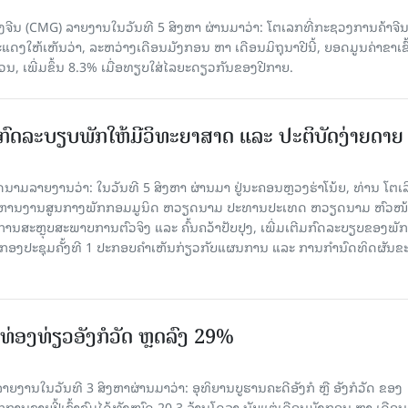
ຈີນ (CMG) ລາຍງານໃນວັນທີ 5 ສິງຫາ ຜ່ານມາວ່າ: ໂຕເລກທີ່ກະຊວງການຄ້າຈີ
ສະແດງໃຫ້ເຫັນວ່າ, ລະຫວ່າງເດືອນມັງກອນ ຫາ ເດືອນມິຖຸນາປີນີ້, ຍອດມູນຄ່າຂາເຂົ
ວນ, ເພີ່ມຂຶ້ນ 8.3% ເມື່ອທຽບໃສ່ໄລຍະດຽວກັນຂອງປີກາຍ.
ົດລະບຽບພັກໃຫ້ມີວິທະຍາສາດ ແລະ ປະຕິບັດງ່າຍດາຍ
ລາຍງານວ່າ: ໃນ​ວັນ​ທີ 5 ສິງ​ຫາ ຜ່ານມາ ຢູ່ນະຄອນຫຼວງຮ່າ​ໂນ້ຍ, ທ່ານ ໂຕ​ເລິ
ໍ​ລິ​ຫານ​ງານ​ສູນ​ກາງ​ພັກ​ກອມ​ມູ​ນິດ ຫວຽດ​ນາມ ປະ​ທານ​ປະ​ເທດ ຫວຽດ​ນາມ ຫົວ​ໜ້າ
​ການ​ສະ​ຫຼຸບ​ສະ​ພ​າບ​ການ​ຕົວ​ຈິງ ແລະ ຄົ້ນ​ຄວ້າ​ປັບ​ປຸງ, ເພີ່ມ​ເຕີມ​ກົດ​ລະ​ບຽບ​ຂອງ​ພັກ
ານກອງ​ປະ​ຊຸມ​ຄັ້ງ​ທີ 1 ປະ​ກອບ​ຄຳ​ເຫັນ​ກ່ຽວ​ກັບ​ແຜນ​ການ ແລະ ການ​ກຳ​ນົດ​ທິດ​ຜັນ​ຂ
່ອງທ່ຽວອັງກໍວັດ ຫຼດລົງ 29%
ຍງານໃນວັນທີ 3 ສິງຫາຜ່ານມາວ່າ: ອຸທິຍານບູຮານຄະດີອັງກໍ ຫຼື ອັງກໍວັດ ຂອງ
ກການຂາຍປີ້ເຂົ້າຊົມໄດ້ທັງໝົດ 20.3 ລ້ານໂດລາ ນັບແຕ່ເດືອນມັງກອນ ຫາ ເດືອນ