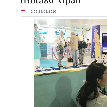
ຕ້ານ​ໄວ​ຣັດ Nipah
12:58 28/01/2026