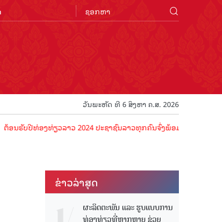
n
ວັນພະຫັດ ທີ 6 ສິງຫາ ຄ.ສ. 2026
ປີທ່ອງທ່ຽວລາວ 2024 ປະຊາຊົນລາວທຸກຄົນຈົ່ງພ້ອມເປັນເຈົ້າພາບທີ່ດີ ຕ້ອນຮ
ຂ່າວ​ລ່າ​ສຸດ
ຜະລິດຕະພັນ ແລະ ຮູບແບບການ
ທ່ອງທ່ຽວທີ່ຫຼາກຫຼາຍ ຊ່ວຍ