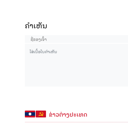
ຄໍາເຫັນ
ຂ່າວຕ່າງປະເທດ