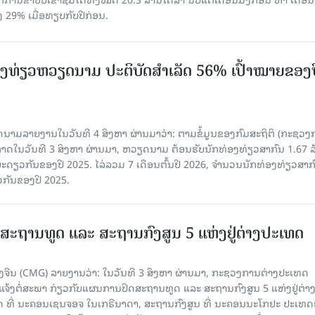
ົງ 29% ເມື່ອທຽບກັບປີກ່ອນ.
ງ​ທ່ຽວຫວຽດນາມ ​ປະ​ຕິ​ບັດ​ສຳ​ເລັດ 56% ເປົ້າ​ໝາຍຂອງ
ລາຍງານໃນວັນທີ 4 ສິງຫາ ຜ່ານມາວ່າ: ຕາມ​ຂໍ້​ມູນ​ຂອງ​ກົມ​ສະ​ຖິ​ຕິ (ກະ​ຊວງ​
າດ​ໃນ​ວັນ​ທີ 3 ສິງ​ຫາ​ ຜ່ານມາ, ຫວຽດ​ນາມ ຕ້ອນ​ຮັບ​ນັກທ່ອງ​ທ່ຽວ​ສາ​ກົນ 1.67 ລ
ລ​ຍະ​ດຽວ​ກັນ​ຂອງ​ປີ 2025. ໄລ່​ລວມ 7 ເດືອນ​ຕົ້ນ​ປີ 2026, ຈຳ​ນວນ​ນັກ​ທ່ອງ​ທ່ຽວ​ສາ​ກົ
ວ​ກັນ​ຂອງ​ປີ​ 2025.
ສະຖານທູດ ແ​ລະ ສະຖານກົງສູນ 5 ແຫ່ງ​ຢູ່​ຕ່າງ​ປະ​ເທດ
ຈີນ (CMG) ລາຍງານວ່າ: ໃນວັນທີ 3 ສິງ​ຫາ ຜ່ານມາ, ກະຊວງການຕ່າງປະເທດ
ແຈ້ງຕໍ່ສະພາ ກ່ຽວກັບແຜນການປິດສະຖານທູດ ແ​ລະ ສະຖານກົງສູນ 5 ແຫ່ງຢູ່​ຕ່າງ​
 ທີ່ ນະຄອນເຊນຈອຈ ໃນເກຣີນາດາ, ສະຖານກົງສູນ ທີ່ ນະຄອນນະໂກຢະ ປະເທດຍີ່