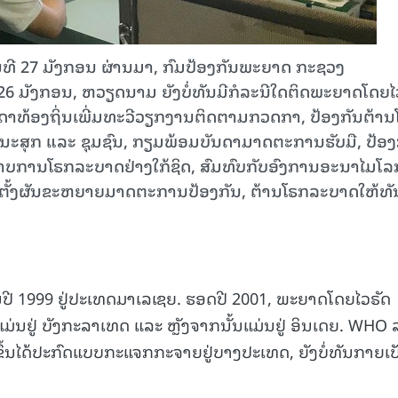
ີ 27 ມັງກອນ ຜ່ານມາ, ກົມປ້ອງກັນພະຍາດ ກະຊວງ
26 ມັງກອນ, ຫວຽດນາມ ຍັງບໍ່ທັນມີກໍລະນີໃດຕິດພະຍາດໂດຍໄ
ັນດາທ້ອງຖິ່ນເພີ່ມທະວີວຽກງານຕິດຕາມກວດກາ, ປ້ອງກັນຕ້າ
ສຸກ ແລະ ຊຸມຊົນ, ກຽມພ້ອມບັນດາມາດຕະການຮັບມື, ປ້ອງ
ບການໂຣກລະບາດຢ່າງໃກ້ຊິດ, ສົມທົບກັບອົງການອະນາໄມໂລ
ັດຕັ້ງຜັນຂະຫຍາຍມາດຕະການປ້ອງກັນ, ຕ້ານໂຣກລະບາດໃຫ້ທັ
ນປີ 1999 ຢູ່ປະເທດມາເລເຊຍ. ຮອດປີ 2001, ພະຍາດໂດຍໄວຣັດ
ແມ່ນຢູ່ ບັງກະລາເທດ ແລະ ຫຼັງຈາກນັ້ນແມ່ນຢູ່ ອິນເດຍ. WHO 
ຂຶ້ນໄດ້ປະກົດແບບກະແຈກກະຈາຍຢູ່ບາງປະເທດ, ຍັງບໍ່ທັນກາຍເປ