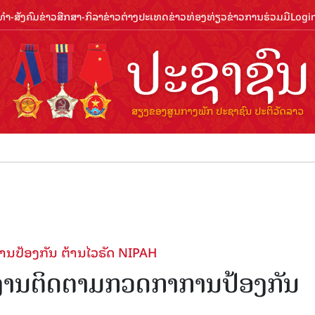
ຳ-ສັງຄົມ
ຂ່າວສືກສາ-ກິລາ
ຂ່າວຕ່າງປະເທດ
ຂ່າວທ່ອງທ່ຽວ
ຂ່າວການຮ່ວມມື
Logi
ຕ້ອນຮັບ
ນ​ປ້ອງ​ກັນ ຕ້ານ​ໄວ​ຣັດ NIPAH
ງານ​ຕິດ​ຕາມກວດ​ກາ​ການ​ປ້ອງ​ກັນ