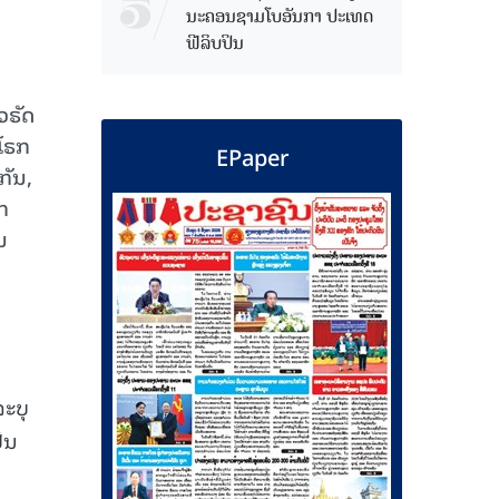
ນະຄອນຊາມໂບ​ອັນກາ ປະເທດ
ຟີລິບປິນ
ວຣັດ
ນໂຣກ
EPaper
ກັນ,
ກ
ນ
ລະບຸ
ັນ