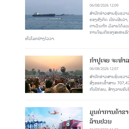
06/08/2026 12:09
ສຳນັກຂ່າວສານຊິນຮວາລ
ຂອງອັງກິດ ເປີດເຜີຍວ່າ,
ຕາເວັນຕົກ ມີລາຍໄດ້ລວ
ການໂຈມຕີຂອງສະຫະລັດ ອ
ທົ່ວໂລກຢ່າງໄວວາ.
ກຳປູເຈຍ ຈະທຳລາ
06/08/2026 12:07
ສຳນັກຂ່າວສານຊິນຮວາລາ
ສົ່ງອອກເຂົ້າສານ 707,
ກັບປີກ່ອນ, ສ້າງລາຍຮັບໄ
ມູນຄ່າການຄ້າຂາ
ລ້ານຢວນ