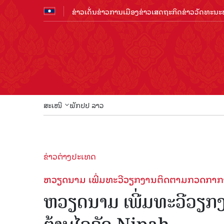
ຂ່າວເດັ່ນ
ຂ່າວການເມືອງ
ຂ່າວເສດຖະກິດ
ຂ່າວວັດທະນະທ
ສະເໜີ
ພັກປປ ລາວ
ຂ່າວຕ່າງປະເທດ
ຫວຽດ​ນາມ ເພີ່ມ​ທະ​ວີ​ວຽກ​ງານ​ຕິດ​ຕາມກວດ​ກາ​ກາ
ຫວຽດ​ນາມ ເພີ່ມ​ທະ​ວີ​ວຽກ​