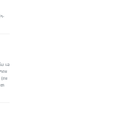
ນ
້າ-
ມ ເລ​
​ຄະ​
 (ຄະ​
ະ​ຫ