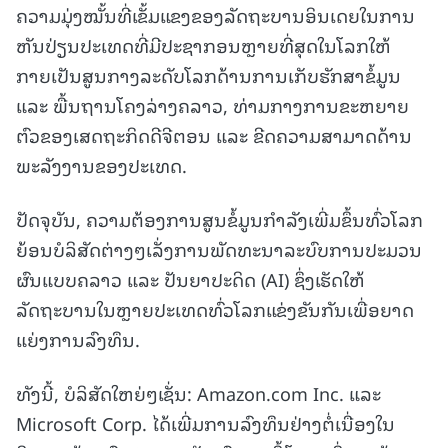
ຄວາມມຸ່ງໝັ້ນທີ່ເຂັ້ມແຂງຂອງລັດຖະບານອິນເດຍໃນການ
ຫັນປ່ຽນປະເທດທີ່ມີປະຊາກອນຫຼາຍທີ່ສຸດໃນໂລກໃຫ້
ກາຍເປັນສູນກາງລະດັບໂລກດ້ານການເກັບຮັກສາຂໍ້ມູນ
ແລະ ພື້ນຖານໂຄງລ່າງຄລາວ, ທ່າມກາງການຂະຫຍາຍ
ຕົວຂອງເສດຖະກິດດີຈີຕອນ ແລະ ຂີດຄວາມສາມາດດ້ານ
ພະລັງງານຂອງປະເທດ.
ປັດຈຸບັນ, ຄວາມຕ້ອງການສູນຂໍ້ມູນກຳລັງເພີ່ມຂຶ້ນທົ່ວໂລກ
ຍ້ອນບໍລິສັດຕ່າງໆເລັ່ງການພັດທະນາລະບົບການປະມວນ
ຜົນແບບຄລາວ ແລະ ປັນຍາປະດິດ (AI) ຊຶ່ງເຮັດໃຫ້
ລັດຖະບານໃນຫຼາຍປະເທດທົ່ວໂລກແຂ່ງຂັນກັນເພື່ອຍາດ
ແຍ່ງການລົງທຶນ.
ທັງນີ້, ບໍລິສັດໃຫຍ່ໆເຊັ່ນ: Amazon.com Inc. ແລະ
Microsoft Corp. ໄດ້ເພີ່ມການລົງທຶນຢ່າງຕໍ່ເນື່ອງໃນ