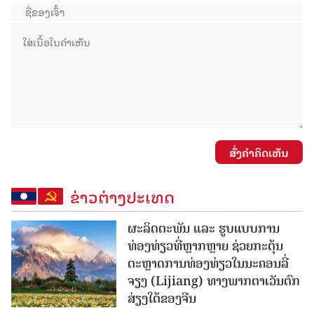
ສົ່ງຄໍາຄິດເຫັນ
ຂ່າວຕ່າງປະເທດ
ຜະລິດຕະພັນ ແລະ ຮູບແບບການ
ທ່ອງທ່ຽວທີ່ຫຼາກຫຼາຍ ຊ່ວຍກະຕຸ້ນ
ຕະຫຼາດການທ່ອງທ່ຽວໃນນະຄອນລີ່
ຈຽງ (Lijiang) ທາງພາກຕາເວັນຕົກ
ສ່ຽງໃຕ້ຂອງຈີນ