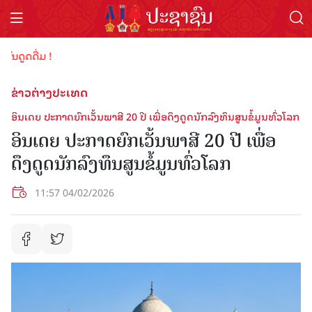
ູດດື່ມ !
ຂ່າວຕ່າງປະເທດ
ອິນເດຍ ປະກາດຍົກເວັ້ນພາສີ 20 ປີ ເພື່ອດຶງດູດນັກລົງທຶນສູນຂໍ້ມູນທົ່ວໂລກ
ອິນເດຍ ປະກາດຍົກເວັ້ນພາສີ 20 ປີ ເພື່ອ
ດຶງດູດນັກລົງທຶນສູນຂໍ້ມູນທົ່ວໂລກ
11:57 04/02/2026