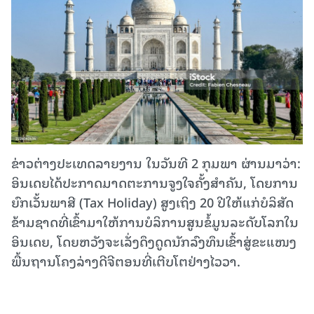
ຂ່າວຕ່າງປະເທດລາຍງານ ໃນວັນທີ 2 ກຸມພາ ຜ່ານມາວ່າ:
ອິນເດຍໄດ້ປະກາດມາດຕະການຈູງໃຈຄັ້ງສຳຄັນ, ໂດຍການ
ຍົກເວັ້ນພາສີ (Tax Holiday) ສູງເຖິງ 20 ປີໃຫ້ແກ່ບໍລິສັດ
ຂ້າມຊາດທີ່ເຂົ້າມາໃຫ້ການບໍລິການສູນຂໍ້ມູນລະດັບໂລກໃນ
ອິນເດຍ, ໂດຍຫວັງຈະເລັ່ງດຶງດູດນັກລົງທຶນເຂົ້າສູ່ຂະແໜງ
ພື້ນຖານໂຄງລ່າງດີຈີຕອນທີ່ເຕີບໂຕຢ່າງໄວວາ.