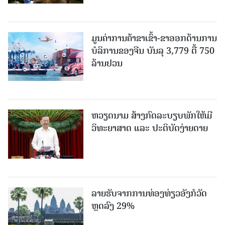
ມູນຄ່າການຄ້າຂາເຂົ້າ-ຂາອອກດ້ານການ
ບໍລິການຂອງຈີນ ບັນລຸ 3,779 ຕື້ 750
ລ້ານຢວນ
ຫວຽດນາມ ສ້າງກົດລະບຽບພັກໃຫ້ມີ
ວິທະຍາສາດ ແລະ ປະຕິບັດງ່າຍດາຍ
ລາຍຮັບຈາກການທ່ອງທ່ຽວອັງກໍວັດ
ຫຼດລົງ 29%