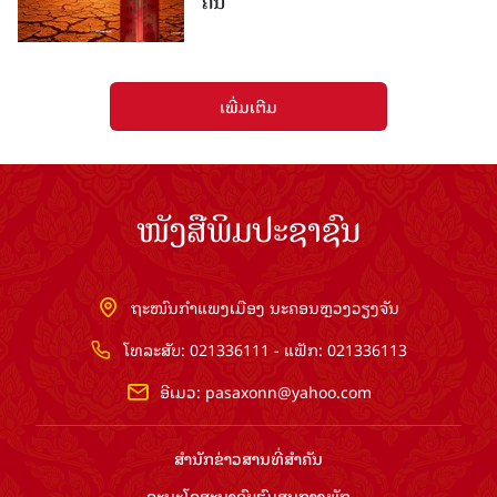
ຄົນ
ເພີ່ມເຕີມ
ໜັງສືພິມປະຊາຊົນ
ຖະໜົນກຳແພງເມືອງ ນະຄອນຫຼວງວຽງຈັນ
ໂທລະສັບ: 021336111 - ແຟັກ: 021336113
ອີເມວ:
pasaxonn@yahoo.com
ສຳ​ນັກ​ຂ່າວ​ສານ​ທີ່​ສຳ​ຄັນ​
ຄະນະໂຄສະນາອົບຮົມ​ສູນ​ກາງ​ພັກ