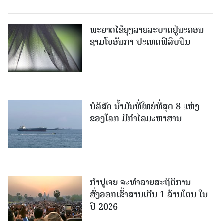
ພະຍາດໄຂ້ຍຸງລາຍລະບາດຢູ່ນະຄອນ
ຊາມໂບ​ອັນກາ ປະເທດຟີລິບປິນ
ບໍລິສັດ ນ້ຳມັນທີ່ໃຫຍ່ທີ່ສຸດ 8 ແຫ່ງ
ຂອງໂລກ ມີກຳໄລມະຫາສານ
ກຳປູເຈຍ ຈະທຳລາຍສະຖິຕິການ
ສົ່ງອອກເຂົ້າສານເກີນ 1 ລ້ານໂຕນ ໃນ
ປີ 2026