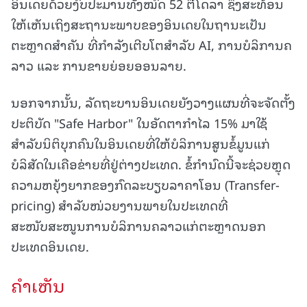
ອິນເດຍດ້ວຍງົບປະມານທັງໝົດ 52 ຕື້ໂດລາ ຊຶ່ງສະທ້ອນ
ໃຫ້ເຫັນເຖິງສະຖານະພາບຂອງອິນເດຍໃນຖານະເປັນ
ຕະຫຼາດສຳຄັນ ທີ່ກຳລັງເຕີບໂຕສຳລັບ AI, ການບໍລິການຄ
ລາວ ແລະ ການຂາຍຍ່ອຍອອນລາຍ.
ນອກຈາກນັ້ນ, ລັດຖະບານອິນເດຍຍັງວາງແຜນທີ່ຈະຈັດຕັ້ງ
ປະຕິບັດ "Safe Harbor" ໃນອັດຕາກຳໄລ 15% ມາໃຊ້
ສຳລັບນິຕິບຸກຄົນໃນອິນເດຍທີ່ໃຫ້ບໍລິການສູນຂໍ້ມູນແກ່
ບໍລິສັດໃນເຄືອຂ່າຍທີ່ຢູ່ຕ່າງປະເທດ. ຂໍ້ກຳນົດນີ້ຈະຊ່ວຍຫຼຸດ
ຄວາມຫຍຸ້ງຍາກຂອງກົດລະບຽບລາຄາໂອນ (Transfer-
pricing) ສຳລັບໜ່ວຍງານພາຍໃນປະເທດທີ່
ສະໜັບສະໜູນການບໍລິການຄລາວແກ່ຕະຫຼາດນອກ
ປະເທດອິນເດຍ.
ຄໍາເຫັນ