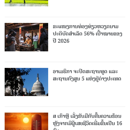
ຂະ​ແໜງ​ການ​ທ່ອງ​ທ່ຽວຫວຽດນາມ ​
ປະ​ຕິ​ບັດ​ສຳ​ເລັດ 56% ເປົ້າ​ໝາຍຂອງ
ປີ 2026
ອາເມຣິກາ ຈະປິດສະຖານທູດ ແ​ລະ
ສະຖານກົງສູນ 5 ແຫ່ງ​ຢູ່​ຕ່າງ​ປະ​ເທດ
ສ ເກົາຫຼີ ເລັ່ງຮັບມືກັບຄື້ນຄວາມຮ້ອນ
ຫຼັງຈາກມີຜູ້ເສຍຊີວິດເພີ່ມຂຶ້ນເປັນ 16