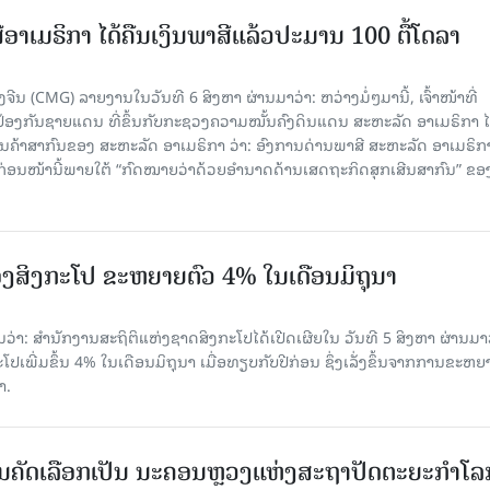
ອາເມຣິກາ ໄດ້ຄືນເງິນພາສີແລ້ວປະມານ 100 ຕື້ໂດລາ
ນ (CMG) ລາຍງານໃນວັນທີ 6 ສິງຫາ ຜ່ານມາວ່າ: ຫວ່າງມໍ່ໆມານີ້, ເຈົ້າໜ້າທີ່
ປ້ອງກັນຊາຍແດນ ທີ່ຂຶ້ນກັບກະຊວງຄວາມໝັ້ນຄົງດິນແດນ ສະຫະລັດ ອາເມຣິກາ ໄ
ນຄ້າສາກົນຂອງ ສະຫະລັດ ອາເມຣິກາ ວ່າ: ອົງການດ່ານພາສີ ສະຫະລັດ ອາເມຣິກາ
ບກ່ອນໜ້ານີ້ພາຍໃຕ້ “ກົດໝາຍວ່າດ້ວຍອຳນາດດ້ານເສດຖະກິດສຸກເສີນສາກົນ” ຂອ
ງສິງກະໂປ ຂະຫຍາຍຕົວ 4% ໃນເດືອນມິຖຸນາ
່າ: ສຳນັກງານສະຖິຕິແຫ່ງຊາດສິງກະໂປໄດ້ເປີດເຜີຍໃນ ວັນທີ 5 ສິງຫາ ຜ່ານມາວ
ເພີ່ມຂຶ້ນ 4% ໃນເດືອນມິຖຸນາ ເມື່ອທຽບກັບປີກ່ອນ ຊຶ່ງເລັ່ງຂຶ້ນຈາກການຂະຫຍ
າ.
ບການຄັດເລືອກເປັນ ນະຄອນຫຼວງແຫ່ງສະຖາປັດຕະຍະກຳໂລ