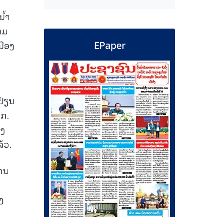
ນ້ຳ
າມ
EPaper
ມືອງ
ປ່ຽນ
ກ.
ຸງ
້ວ.
ການ
ງ