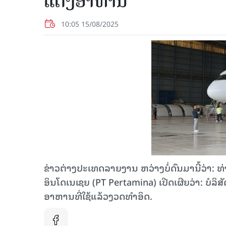
ແຕ່ງອາຫານ
10:05 15/08/2025
ຂ່າວຕ່າງປະເທດລາຍງານ ຫວ່າງບໍ່ດົນມານີ້ວ່າ:
ອິນໂດເນເຊຍ (PT Pertamina) ເປີດເຜີຍວ່າ: ບໍລິສັດ
ອາຫານທີ່ໃຊ້ແລ້ວງວດທຳອິດ.