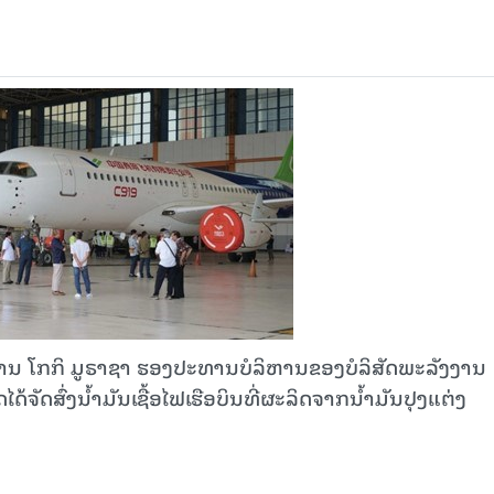
 ທ່ານ ໂກກິ ມູຣາຊາ ຮອງປະທານບໍລິຫານຂອງບໍລິສັດພະລັງງານ
ໄດ້ຈັດສົ່ງນໍ້າມັນເຊື້ອໄຟເຮືອບິນທີ່ຜະລິດຈາກນ້ຳມັນປຸງແຕ່ງ