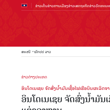
ຂ່າວເດັ່ນ
ຂ່າວການເມືອງ
ຂ່າວເສດຖະກິດ
ຂ່າວວັດທະນະທ
ສະເໜີ
ພັກປປ ລາວ
ຂ່າວຕ່າງປະເທດ
ອິນໂດເນເຊຍ ຈັດສົ່ງນໍ້າມັນເຊື້ອໄຟເຮືອບິນຜະລິດ
ອິນໂດເນເຊຍ ຈັດສົ່ງນໍ້າມັນ