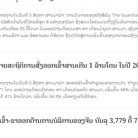
າຍງານໃນວັນທີ 5 ສິງຫາ ຜ່ານມາວ່າ: ການວິເຄາະຂອງໜັງສືພິມ The Guardi
 ບໍລິສັດນ້ຳມັນທີ່ໃຫຍ່ທີ່ສຸດ 8 ແຫ່ງຂອງໂລກ ຊຶ່ງສ່ວນໃຫຍ່ແມ່ນຕັ້ງຢູ່ໃນບັນດາປ
ມກັນເກືອບ 93 ຕື້ໂດລາ ໃນລະຫວ່າງເດືອນເມສາ ຫາ ເດືອນມິຖຸນາ ຜ່ານມາ, ຫຼັງຈ
າເມຣິກາ ແລະ ອິສຣາແອນ ຕໍ່ອີຣານ ຊຶ່ງນຳໄປສູ່ການເພີ່ມຂຶ້ນຂອງລາຄາພະລັງ
ຍສະຖິຕິການສົ່ງອອກເຂົ້າສານເກີນ 1 ລ້ານໂຕນ ໃນປີ 
ຍງານໃນວັນທີ 5 ສິງຫາ ຜ່ານມາວ່າ: ສະຫະພັນເຂົ້າກຳປູເຈຍລາຍງານວ່າ, ກໍາປູເ
471 ໂຕນ ລະຫວ່າງເດືອນມັງກອນ ຫາ ເດືອນກໍລະກົດ ຜ່ານມາ, ເພີ່ມຂຶ້ນ 68% ເມື
ດ້ 415 ລ້ານໂດລາ, ເພີ່ມຂຶ້ນ 34.3% ເມື່ອທຽບກັບປີກ່ອນ.
ເຂົ້າ-ຂາອອກດ້ານການບໍລິການຂອງຈີນ ບັນລຸ 3,779 ຕື້ 