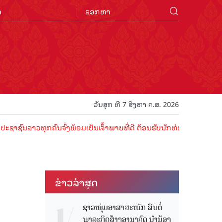
n
ວັນສຸກ ທີ 7 ສິງຫາ ຄ.ສ. 2026
ວທຸກຄົນຈົ່ງພ້ອມເປັນເຈົ້າພາບທີ່ດີ ຕ້ອນຮັບນັກທ່ອງທ່ຽວດ້ວຍໄມຕີຈິດ ມິ
ຂ່າວ​ລ່າ​ສຸດ
ຊາວໜຸ່ມອາສາສະໝັກ ສືບຕໍ່
ພາລະກິດສ້າງອານາຄົດ ນໍານ້ອງ