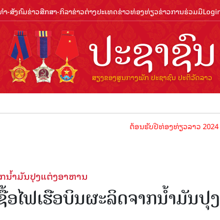
ຳ-ສັງຄົມ
ຂ່າວສືກສາ-ກິລາ
ຂ່າວຕ່າງປະເທດ
ຂ່າວທ່ອງທ່ຽວ
ຂ່າວການຮ່ວມມື
Logi
ຕ້ອນຮັບປີທ່ອງທ່ຽວລາວ 2024 ປະຊາຊົນລາ
ຈາກນໍ້າມັນປຸງແຕ່ງອາຫານ
ເຊື້ອໄຟເຮືອບິນຜະລິດຈາກນໍ້າມັນປຸງ