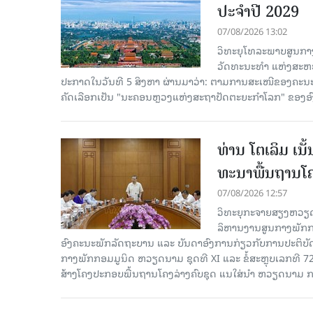
ປະຈຳປີ 2029
07/08/2026 13:02
ວິທະຍຸໂທລະພາບສູນກາງ
ວັດທະນະທຳ ແຫ່ງສະຫະປະ
ປະກາດໃນວັນທີ 5 ສິງຫາ ຜ່ານມາວ່າ: ຕາມການສະເໜີຂອງຄະນະ
ຄັດ​ເລືອກເປັນ "ນະຄອນຫຼວງແຫ່ງສະຖາປັດຕະຍະກຳໂລກ" ຂອງອ
ທ່ານ ໂຕ​ເລິມ ເນ
ທະ​ນາ​ພື້ນ​ຖານ​ໂ
07/08/2026 12:57
ວິທະຍຸກະຈາຍສຽງຫວຽດນາມລ
ລິ​ຫານ​ງານ​ສູນ​ກາງ​ພັກ
ອົງ​ຄະ​ນະ​ພັກ​ລັດ​ຖະ​ບານ ແລະ ບັນ​ດາ​ອົງ​ການ​ກ່ຽວ​ກັບ​ການ​ປະ​ຕິ​
ກາງ​ພັກ​ກອມ​ມູ​ນິດ ຫວຽດ​ນາມ ຊຸດ​ທີ XI ແລະ ຂໍ້​ສະ​ຫຼຸບ​ເລກ​ທີ 72
ສ້າງ​ໂຄງ​ປະ​ກອບ​ພື້ນ​ຖານ​ໂຄງ​ລ່າງຄົບ​ຊຸດ ແນ​ໃສ່​ນຳ ຫວຽດ​ນາມ ກ