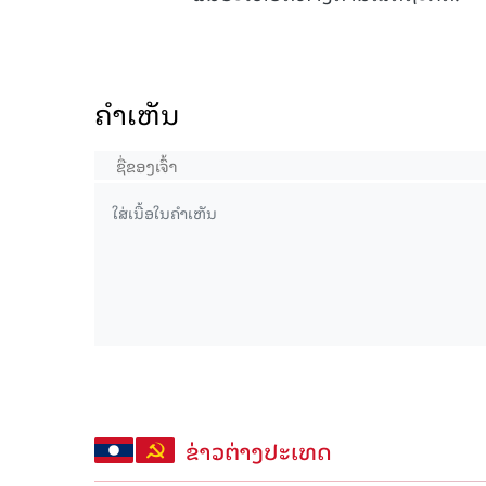
ຄໍາເຫັນ
ຂ່າວຕ່າງປະເທດ