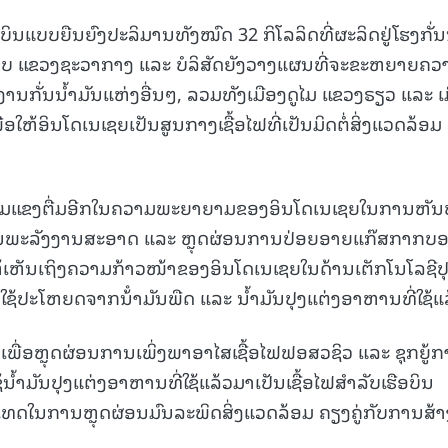
ຮືອບິນແບບຍືນຍົງປະລິມານທັງໝົດ 32 ກິໂລລິດທີ່ຜະລິດຢູ່ໂຮງກັ່ນ
ຄບ ແຂວງຊະວາກາງ ແລະ ບໍລິສັດຍັງວາງແຜນທີ່ຈະຂະຫຍາຍຄວ
ານກັ່ນນໍ້າມັນແຫ່ງອື່ນໆ, ລວມທັງເມືອງດູໄມ ແຂວງຣຽວ ແລະ ເ
ໃຫ້ອິນໂດເນເຊຍເປັນສູນກາງເຊື້ອໄຟທີ່ເປັນມິດຕໍ່ສິ່ງແວດລ້ອມ
າມເຂັ້ມແຂງຕື່ມອີກໃນຄວາມພະຍາຍາມຂອງອິນໂດເນເຊຍໃນການຫັນ
ັນພະລັງງານສະອາດ ແລະ ຫຼຸດຜ່ອນການປ່ອຍອາຍແກ໊ສກາກບອ
ຫ້ເຫັນເຖິງຄວາມກ້າວໜ້າຂອງອິນໂດເນເຊຍໃນດ້ານເຕັກໂນໂລຊີປ
້ປະໂຫຍດຈາກນ້ໍາມັນພືດ ແລະ ນໍ້າມັນປຸງແຕ່ງອາຫານທີ່ໃຊ້ແລ
ື່ອຫຼຸດຜ່ອນການເພິ່ງພາອາໄສເຊື້ອໄຟຟອສວຊິວ ແລະ ຊຸກຍູ້
້ຳມັນປຸງແຕ່ງອາຫານທີ່ໃຊ້ແລ້ວມາເປັນເຊື້ອໄຟສຳລັບເຮືອບິນ
ທດໃນການຫຼຸດຜ່ອນມົນລະພິດສິ່ງແວດລ້ອມ ຄຽງຄູ່ກັບການສ້າ