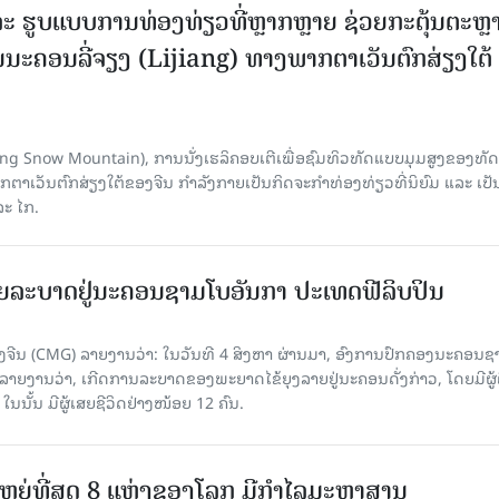
ະ ຮູບແບບການທ່ອງທ່ຽວທີ່ຫຼາກຫຼາຍ ຊ່ວຍກະຕຸ້ນຕະຫຼ
ນະຄອນລີ່ຈຽງ (Lijiang) ທາງພາກຕາເວັນຕົກສ່ຽງໃຕ້
Yulong Snow Mountain), ການນັ່ງເຮລິຄອບເຕີເພື່ອຊົມທິວທັດແບບມຸມສູງຂອງທັດ
ວັນຕົກສ່ຽງໃຕ້ຂອງຈີນ ກຳລັງກາຍເປັນກິດຈະກຳທ່ອງທ່ຽວທີ່ນິຍົມ ແລະ ເປັ
ລະ ໄກ.
ຍລະບາດຢູ່ນະຄອນຊາມໂບ​ອັນກາ ປະເທດຟີລິບປິນ
ີນ (CMG) ລາຍງານວ່າ: ໃນວັນທີ 4 ສິງ​ຫາ ຜ່ານມາ, ອົງການ​ປົກ​ຄອງນະຄອນຊ
ລາຍ​ງານວ່າ, ເກີດ​ການລະບາດ​ຂອງພະຍາດໄຂ້ຍຸງລາຍຢູ່ນະຄອນດັ່ງກ່າວ, ໂດຍມີຜູ້
, ໃນນັ້ນ ມີຜູ້ເສຍຊີວິດຢ່າງໜ້ອຍ 12 ຄົນ.
ທີ່ໃຫຍ່ທີ່ສຸດ 8 ແຫ່ງຂອງໂລກ ມີກຳໄລມະຫາສານ