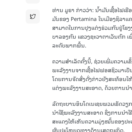
ທ່ານ ມູຣາ ກ່າວວ່າ: ນໍ້າມັນເຊື້ອໄຟເ
ມັນຂອງ Pertamina ໃນເມືອງຊິລາແ
ສາມາດໃນການປຸງແຕ່ງຮ່ວມກັນຢູ່ໂຮງງ
ບາລອງກັນ ແຂວງຊະວາຕາເວັນຕົກ ເພື່ອ
ລະດັບພາກພື້ນ.
ຄວາມສຳເລັດຄັ້ງນີ້, ຊ່ວຍເພີ່ມຄວ
ພະລັງງານຈາກເຊື້ອໄຟຟອສຊິວມາເປ
ໂດຍການຈັດສົ່ງດັ່ງກ່າວຍັງສະທ້ອນໃ
ແຕ່ງພະລັງງານສະອາດ, ດ້ວຍການນໍາໃຊ
ລັດຖະບານອິນໂດເນເຊຍພວມເຮັດວຽກເພ
ນຳໃຊ້ພະລັງງານສະອາດ ຊຶ່ງການນຳໃຊ້ນ
ສະແດງໃຫ້ເຫັນຄວາມມຸ່ງໝັ້ນຂອງປະເ
ຜົນປະໂຫຍດທາງດ້ານເສດຖະກິດ.