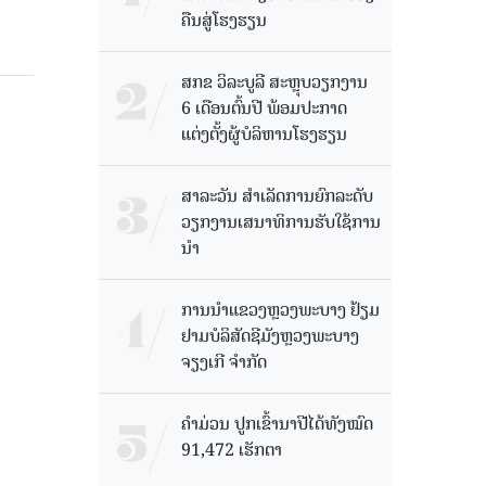
ຄືນສູ່ໂຮງຮຽນ
ສກຂ ວິລະບູລີ ສະຫຼຸບວຽກງານ
6 ເດືອນຕົ້ນປີ ພ້ອມປະກາດ
ແຕ່ງຕັ້ງຜູ້ບໍລິຫານໂຮງຮຽນ
ສາລະວັນ ສໍາເລັດການຍົກລະດັບ
ວຽກງານເສນາທິການຮັບໃຊ້ການ
ນໍາ
ການນຳແຂວງຫຼວງພະບາງ ຢ້ຽມ​
ຢາມບໍ​ລິ​ສັດຊີມັງຫຼວງພະບາງ
ຈຽງເກີ ຈໍາກັດ
ຄໍາມ່ວນ ປູກເຂົ້ານາປີໄດ້ທັງໝົດ
91,472 ເຮັກຕາ