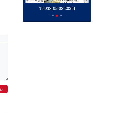
26)
15.038(05-08-2026)
1
ັນ