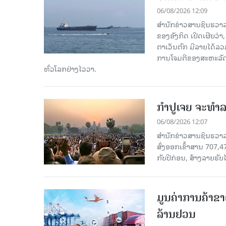
06/08/2026 12:09
ສຳນັກຂ່າວສານຊິນຮວາລ
ຂອງອັງກິດ ເປີດເຜີຍວ່າ,
ຕາເວັນຕົກ ມີລາຍໄດ້ລວ
ການໂຈມຕີຂອງສະຫະລັດ ອ
ທົ່ວໂລກຢ່າງໄວວາ.
ກຳປູເຈຍ ຈະທຳລາ
06/08/2026 12:07
ສຳນັກຂ່າວສານຊິນຮວາລາ
ສົ່ງອອກເຂົ້າສານ 707,
ກັບປີກ່ອນ, ສ້າງລາຍຮັບໄ
ມູນຄ່າການຄ້າຂາ
ລ້ານຢວນ