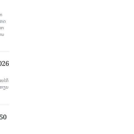
an
ະເທດ
າກ
ງານ
2026
ຈຍໄດ້
່ອທຽບ
750