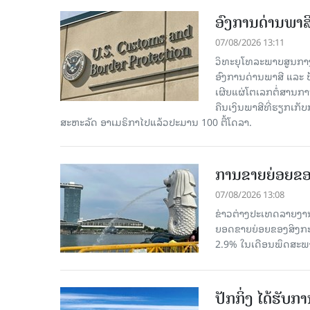
ອົງການດ່ານພາສີ
07/08/2026 13:11
ວິທະຍຸໂທລະພາບສູນກາງຈີ
ອົງການດ່ານພາສີ ແລະ 
ເຜີຍແຜ່ໂຕເລກຕໍ່ສານກາ
ຄືນເງິນພາສີທີ່ຮຽກເກັ
ສະຫະລັດ ອາເມຣິກາໄປແລ້ວປະມານ 100 ຕື້ໂດລາ.
ການຂາຍຍ່ອຍຂອ
07/08/2026 13:08
ຂ່າວຕ່າງປະເທດລາຍງານວ
ຍອດຂາຍຍ່ອຍຂອງສິງກະໂປ
2.9% ໃນເດືອນພຶດສະພ
ປັກກິ່ງ ໄດ້ຮັ