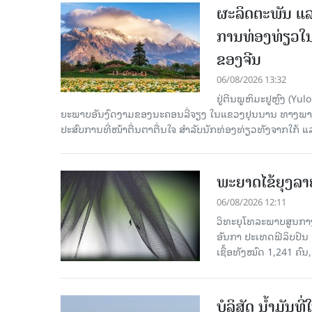
ຜະລິດຕະພັນ ແລ
ການທ່ອງທ່ຽວໃນ
ຂອງຈີນ
06/08/2026 13:32
ຢູ່ຕີນພູຫິມະຢູຫຼົງ (
ຍະພາບອັນງົດງາມຂອງນະຄອນລີ່ຈຽງ ໃນແຂວງຢຸນນານ ທາງພາກຕາເ
ປະສົບການທີ່ໜ້າຕື່ນຕາຕື່ນໃຈ ສຳລັບນັກທ່ອງທ່ຽວທັງຈາກໃກ້ ແ
ພະຍາດໄຂ້ຍຸງລາ
06/08/2026 12:11
ວິທະຍຸໂທລະພາບສູນກາງຈ
ອັນກາ ປະເທດຟີລິບປິນ 
ເຊື້ອ​ທັງ​ໝົດ 1,241 ຄົນ
ບໍລິສັດ ນ້ຳມັນ