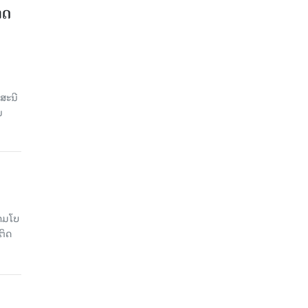
າດ
ສະນີ
ນ
າມໂບ​
ຕິດ