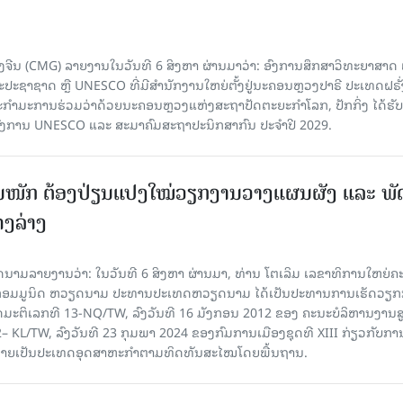
ຈີນ (CMG) ລາຍງານໃນວັນທີ 6 ສິງຫາ ຜ່ານມາວ່າ: ອົງການສຶກສາວິທະຍາສາດ
ຊາຊາດ ຫຼື UNESCO ທີ່ມີສຳນັກງານໃຫຍ່ຕັ້ງຢູ່ນະຄອນ​ຫຼວງປາຣີ ປະເທດຝຣັ່ງ
ກຳມະການຮ່ວມວ່າດ້ວຍນະຄອນຫຼວງແຫ່ງສະຖາປັດຕະຍະກຳໂລກ, ປັກກິ່ງ ໄດ້ຮັ
ົງການ UNESCO ແລະ ສະມາ​ຄົມສະຖາປະນິກສາກົນ ປະຈຳປີ 2029.
ັ້ນໜັກ ຕ້ອງ​ປ່ຽນ​ແປງ​ໃໝ່​ວຽກ​ງານ​ວາງ​ແຜນ​ຜັງ ແລະ ​ພັດ
ຄງ​ລ່າງ
າຍງານວ່າ: ໃນ​ວັນ​ທີ 6 ສິງ​ຫາ ຜ່ານມາ, ທ່ານ ໂຕ​ເລິມ ເລ​ຂາ​ທິ​ການ​ໃຫຍ່​ຄະ​ນ
​ກອມ​ມູ​ນິດ ຫວຽດ​ນາມ ປະ​ທານ​ປະ​ເທດຫວຽດ​ນາມ ໄດ້​ເປັນ​ປະ​ທານ​ການ​ເຮັດ​ວຽກ​ກ
ບັດ​ມະ​ຕິ​ເລກ​ທີ 13-NQ/TW, ລົງວັນ​ທີ 16 ມັງ​ກອນ 2012 ຂອງ ຄະ​ນະ​ບໍ​ລິ​ຫານ​ງານ​ສ
– KL/TW, ​ລົງວັນ​ທີ 23 ກຸມ​ພາ 2024 ຂອງ​ກົມ​ການ​ເມື​ອງ​ຊຸດ​ທີ XIII ກ່ຽວ​ກັບ​ການກ
າຍ​ເປັນ​ປະ​ເທດ​ອຸດ​ສາ​ຫະ​ກຳ​ຕາມ​ທິດ​ທັນ​ສະ​ໄໝ​ໂດຍ​ພື້ນ​ຖານ.