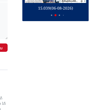
26)
15.039(06-08-2026)
1
ັນ
ດ້
 ໄດ້
ງ