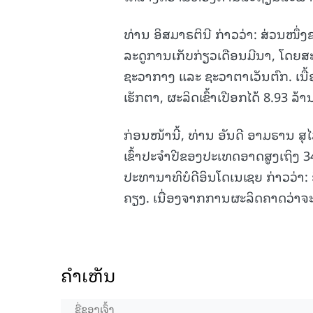
ທ່ານ ອິສມາຣຕິນີ ກ່າວວ່າ: ສ່ວນໜ
ລະດູການເກັບກ່ຽວເດືອນມີນາ, ໂດຍສະເ
ຊະວາກາງ ແລະ ຊະວາຕາເວັນຕົກ. ເນື້ອທ
ເຮັກຕາ, ຜະລິດເຂົ້າເປືອກໄດ້ 8.93 ລ້
ກ່ອນໜ້ານີ້, ທ່ານ ອັນດີ ອາມຣານ 
ເຂົ້າປະຈຳປີຂອງປະເທດອາດສູງເຖິງ 3
ປະທານາທິບໍດີອິນໂດເນເຊຍ ກ່າວວ່າ:
ຄຽງ. ເນື່ອງຈາກການຜະລິດຄາດວ່າຈ
ຄໍາເຫັນ