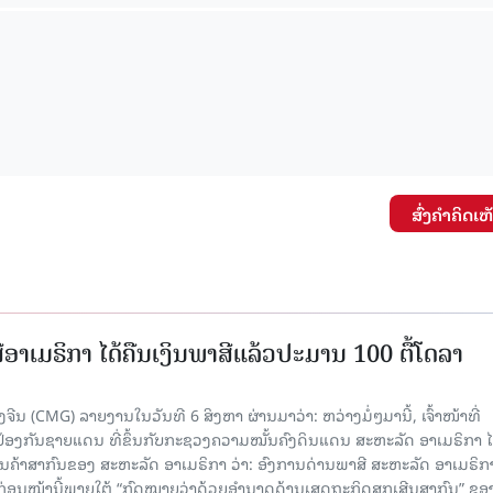
15.040(07-08-20
ສົ່ງຄໍາຄິດເຫ
ອາເມຣິກາ ໄດ້ຄືນເງິນພາສີແລ້ວປະມານ 100 ຕື້ໂດລາ
ນ (CMG) ລາຍງານໃນວັນທີ 6 ສິງຫາ ຜ່ານມາວ່າ: ຫວ່າງມໍ່ໆມານີ້, ເຈົ້າໜ້າທີ່
ປ້ອງກັນຊາຍແດນ ທີ່ຂຶ້ນກັບກະຊວງຄວາມໝັ້ນຄົງດິນແດນ ສະຫະລັດ ອາເມຣິກາ ໄ
ນຄ້າສາກົນຂອງ ສະຫະລັດ ອາເມຣິກາ ວ່າ: ອົງການດ່ານພາສີ ສະຫະລັດ ອາເມຣິກາ
ບກ່ອນໜ້ານີ້ພາຍໃຕ້ “ກົດໝາຍວ່າດ້ວຍອຳນາດດ້ານເສດຖະກິດສຸກເສີນສາກົນ” ຂອ