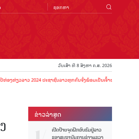
n
ວັນເສົາ ທີ 8 ສິງຫາ ຄ.ສ. 2026
ຽວລາວ 2024 ປະຊາຊົນລາວທຸກຄົນຈົ່ງພ້ອມເປັນເຈົ້າພາບທີ່ດີ ຕ້ອນຮັບນັກທ່ອ
ຂ່າວ​ລ່າ​ສຸດ
ງ​
ເປີດປ້າຍຈຸດຝຶກອົບຮົມຢູ່ລາວ
ຂອງສະຖາບັນການຊ່າງແຂວງ