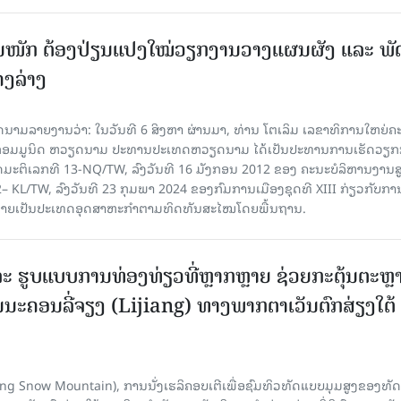
ັ້ນໜັກ ຕ້ອງ​ປ່ຽນ​ແປງ​ໃໝ່​ວຽກ​ງານ​ວາງ​ແຜນ​ຜັງ ແລະ ​ພັດ
ຄງ​ລ່າງ
າຍງານວ່າ: ໃນ​ວັນ​ທີ 6 ສິງ​ຫາ ຜ່ານມາ, ທ່ານ ໂຕ​ເລິມ ເລ​ຂາ​ທິ​ການ​ໃຫຍ່​ຄະ​ນ
​ກອມ​ມູ​ນິດ ຫວຽດ​ນາມ ປະ​ທານ​ປະ​ເທດຫວຽດ​ນາມ ໄດ້​ເປັນ​ປະ​ທານ​ການ​ເຮັດ​ວຽກ​ກ
ບັດ​ມະ​ຕິ​ເລກ​ທີ 13-NQ/TW, ລົງວັນ​ທີ 16 ມັງ​ກອນ 2012 ຂອງ ຄະ​ນະ​ບໍ​ລິ​ຫານ​ງານ​ສ
– KL/TW, ​ລົງວັນ​ທີ 23 ກຸມ​ພາ 2024 ຂອງ​ກົມ​ການ​ເມື​ອງ​ຊຸດ​ທີ XIII ກ່ຽວ​ກັບ​ການກ
າຍ​ເປັນ​ປະ​ເທດ​ອຸດ​ສາ​ຫະ​ກຳ​ຕາມ​ທິດ​ທັນ​ສະ​ໄໝ​ໂດຍ​ພື້ນ​ຖານ.
ະ ຮູບແບບການທ່ອງທ່ຽວທີ່ຫຼາກຫຼາຍ ຊ່ວຍກະຕຸ້ນຕະຫຼ
ນະຄອນລີ່ຈຽງ (Lijiang) ທາງພາກຕາເວັນຕົກສ່ຽງໃຕ້
Yulong Snow Mountain), ການນັ່ງເຮລິຄອບເຕີເພື່ອຊົມທິວທັດແບບມຸມສູງຂອງທັດ