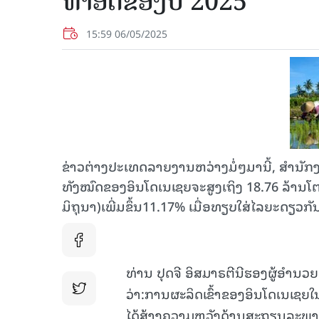
ທຳ​ອິດ​ຂອງ​ປີ 2025
15:59 06/05/2025
ຂ່າວຕ່າງປະເທດລາຍງານຫວ່າງມໍ່ໆມານີ້, ສຳນັກງານສ
ທັງ​ໝົດ​ຂອງ​ອິນ​ໂດ​ເນ​ເຊຍ​ຈະ​ສູງເຖິງ 18.76 ລ້ານ​
ມິຖຸນາ)ເພີ່ມຂຶ້ນ11.17% ເມື່ອທຽບໃສ່ໄລຍະດຽວກັ
ທ່ານ ປຸດຈີ ອິສມາຣຕີນີຮອງຜູ້ອຳນວ
ວ່າ:ການຜະລິດເຂົ້າຂອງອິນໂດເນເຊຍໃນເຄ
ໄດ້ສ້າງຄວາມຫວັງດ້ານສະຖຽນລ