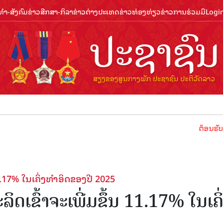
ຳ-ສັງຄົມ
ຂ່າວສືກສາ-ກິລາ
ຂ່າວຕ່າງປະເທດ
ຂ່າວທ່ອງທ່ຽວ
ຂ່າວການຮ່ວມມື
Logi
ຕ້ອນຮັບປີທ່ອງທ່
1.17% ​ໃນ​ເຄິ່ງ​ທຳ​ອິດ​ຂອງ​ປີ 2025
ດ​ເຂົ້າ​ຈະ​ເພີ່ມ​ຂຶ້ນ 11.17% ​ໃນ​ເຄິ່