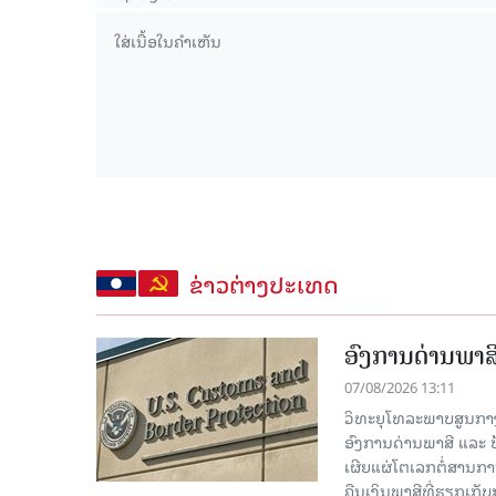
ຂ່າວຕ່າງປະເທດ
ອົງການດ່ານພາສີ
07/08/2026 13:11
ວິທະຍຸໂທລະພາບສູນກາງຈີ
ອົງການດ່ານພາສີ ແລະ 
ເຜີຍແຜ່ໂຕເລກຕໍ່ສານກາ
ຄືນເງິນພາສີທີ່ຮຽກເກັ