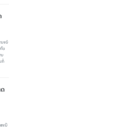
​
ະ​ບໍ​
ັບ​
ູນ​
ໍ່​
າດ
ສະນີ