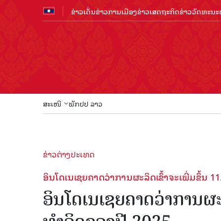
ຂ່າວເດັ່ນ
ຂ່າວການເມືອງ
ຂ່າວເສດຖະກິດ
ຂ່າວວັດທະນະທ
ສະເໜີ
ພັກປປ ລາວ
ຂ່າວຕ່າງປະເທດ
ອິນ​ໂດ​ເນ​ເຊຍ​ຄາດ​ວ່າ​ການ​ຜະລິດ​ເຂົ້າ​ຈະ​ເພີ່ມ​ຂຶ້ນ 1
ອິນ​ໂດ​ເນ​ເຊຍ​ຄາດ​ວ່າ​ການ​ຜະລິ