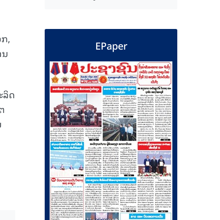
ອກ,
EPaper
້ານ
ະລິດ
ໂຕ
ນ