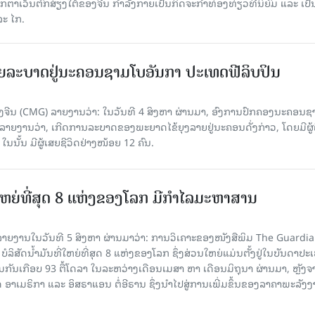
ວັນຕົກສ່ຽງໃຕ້ຂອງຈີນ ກຳລັງກາຍເປັນກິດຈະກຳທ່ອງທ່ຽວທີ່ນິຍົມ ແລະ ເປັ
ລະ ໄກ.
ຍລະບາດຢູ່ນະຄອນຊາມໂບ​ອັນກາ ປະເທດຟີລິບປິນ
ີນ (CMG) ລາຍງານວ່າ: ໃນວັນທີ 4 ສິງ​ຫາ ຜ່ານມາ, ອົງການ​ປົກ​ຄອງນະຄອນຊ
ລາຍ​ງານວ່າ, ເກີດ​ການລະບາດ​ຂອງພະຍາດໄຂ້ຍຸງລາຍຢູ່ນະຄອນດັ່ງກ່າວ, ໂດຍມີຜູ້
, ໃນນັ້ນ ມີຜູ້ເສຍຊີວິດຢ່າງໜ້ອຍ 12 ຄົນ.
ທີ່ໃຫຍ່ທີ່ສຸດ 8 ແຫ່ງຂອງໂລກ ມີກຳໄລມະຫາສານ
າຍງານໃນວັນທີ 5 ສິງຫາ ຜ່ານມາວ່າ: ການວິເຄາະຂອງໜັງສືພິມ The Guardi
 ບໍລິສັດນ້ຳມັນທີ່ໃຫຍ່ທີ່ສຸດ 8 ແຫ່ງຂອງໂລກ ຊຶ່ງສ່ວນໃຫຍ່ແມ່ນຕັ້ງຢູ່ໃນບັນດາປ
ມກັນເກືອບ 93 ຕື້ໂດລາ ໃນລະຫວ່າງເດືອນເມສາ ຫາ ເດືອນມິຖຸນາ ຜ່ານມາ, ຫຼັງຈ
າເມຣິກາ ແລະ ອິສຣາແອນ ຕໍ່ອີຣານ ຊຶ່ງນຳໄປສູ່ການເພີ່ມຂຶ້ນຂອງລາຄາພະລັງ