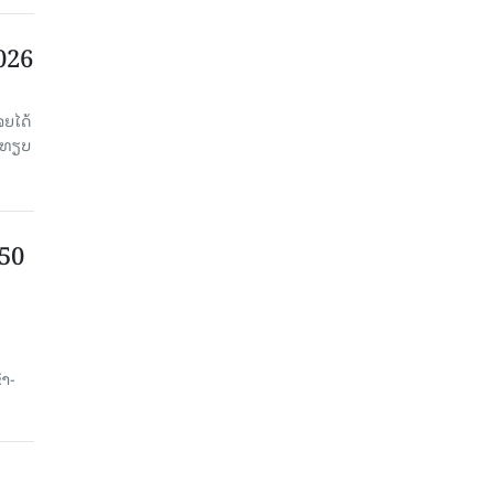
2026
ຈຍໄດ້
່ອທຽບ
750
ນ
້າ-