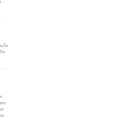
ນ
າມໂບ​
ຕິດ
an
ະເທດ
າກ
ງານ