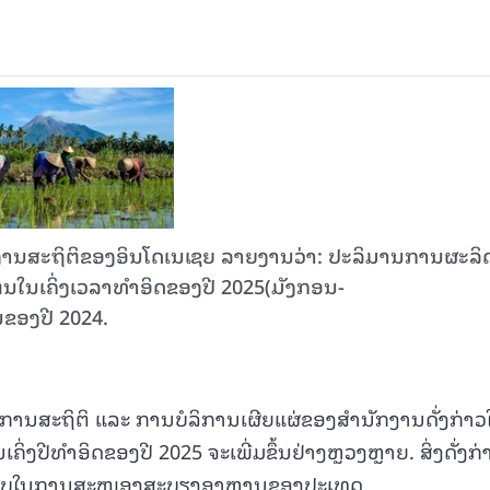
ະຖິຕິ​ຂອງ​ອິນ​ໂດ​ເນ​ເຊຍ ລາຍງານວ່າ: ​ປະລິມານ​ການ​ຜະລິດ​ເຂ
ໂຕນ​ໃນ​ເຄິ່ງ​ເວລາ​ທຳ​ອິດຂອງປີ 2025(ມັງກອນ-
ນຂອງປີ 2024.
ຍການສະຖິຕິ ແລະ ການບໍລິການເຜີຍແຜ່ຂອງສຳນັກງານດັ່ງກ່າວໃຫ
ິ່ງປີທຳອິດຂອງປີ 2025 ຈະເພີ່ມຂຶ້ນຢ່າງຫຼວງຫຼາຍ. ສິ່ງດັ່ງກ່
ະພາບໃນການສະໜອງສະບຽງອາຫານຂອງປະເທດ.