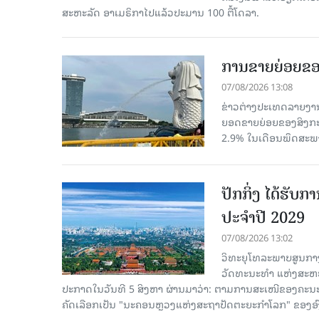
ສະຫະລັດ ອາເມຣິກາໄປແລ້ວປະມານ 100 ຕື້ໂດລາ.
ການຂາຍຍ່ອຍຂອ
07/08/2026 13:08
ຂ່າວຕ່າງປະເທດລາຍງານວ
ຍອດຂາຍຍ່ອຍຂອງສິງກະໂປ
2.9% ໃນເດືອນພຶດສະພ
ປັກກິ່ງ ໄດ້ຮັ
ປະຈຳປີ 2029
07/08/2026 13:02
ວິທະຍຸໂທລະພາບສູນກາງ
ວັດທະນະທຳ ແຫ່ງສະຫະປະ
ປະກາດໃນວັນທີ 5 ສິງຫາ ຜ່ານມາວ່າ: ຕາມການສະເໜີຂອງຄະນະ
ຄັດ​ເລືອກເປັນ "ນະຄອນຫຼວງແຫ່ງສະຖາປັດຕະຍະກຳໂລກ" ຂອງອ