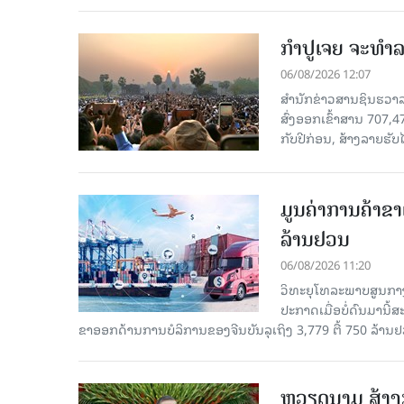
ກຳປູເຈຍ ຈະທຳລາ
06/08/2026 12:07
ສຳນັກຂ່າວສານຊິນຮວາລາ
ສົ່ງອອກເຂົ້າສານ 707,
ກັບປີກ່ອນ, ສ້າງລາຍຮັບໄ
ມູນຄ່າການຄ້າຂາ
ລ້ານຢວນ
06/08/2026 11:20
ວິທະຍຸໂທລະພາບສູນກາງ
ປະກາດເມື່ອບໍ່ດົນມານີ້
ຂາອອກດ້ານການບໍລິການຂອງຈີນບັນລຸເຖິງ 3,779 ຕື້ 750 ລ້ານຢ
ຫວຽດນາມ ສ້າງກ