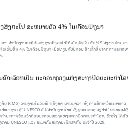
ງສິງກະໂປ ຂະຫຍາຍຕົວ 4% ໃນເດືອນມິຖຸນາ
່າ: ສຳນັກງານສະຖິຕິແຫ່ງຊາດສິງກະໂປໄດ້ເປີດເຜີຍໃນ ວັນທີ 5 ສິງຫາ ຜ່ານມາວ
ເພີ່ມຂຶ້ນ 4% ໃນເດືອນມິຖຸນາ ເມື່ອທຽບກັບປີກ່ອນ ຊຶ່ງເລັ່ງຂຶ້ນຈາກການຂະຫຍ
າ.
ບການຄັດເລືອກເປັນ ນະຄອນຫຼວງແຫ່ງສະຖາປັດຕະຍະກຳໂລ
ຈີນ (CMG) ລາຍງານໃນວັນທີ 6 ສິງຫາ ຜ່ານມາວ່າ: ອົງການສຶກສາວິທະຍາສາດ
ຊາຊາດ ຫຼື UNESCO ທີ່ມີສຳນັກງານໃຫຍ່ຕັ້ງຢູ່ນະຄອນ​ຫຼວງປາຣີ ປະເທດຝຣັ່ງ
ກຳມະການຮ່ວມວ່າດ້ວຍນະຄອນຫຼວງແຫ່ງສະຖາປັດຕະຍະກຳໂລກ, ປັກກິ່ງ ໄດ້ຮັ
ົງການ UNESCO ແລະ ສະມາ​ຄົມສະຖາປະນິກສາກົນ ປະຈຳປີ 2029.