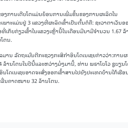
ຶ່ງຂອງການເຕີບໂຕແມ່ນຍ້ອນການເພີ່ມຂຶ້ນຂອງການຜະລິດໃນ
ພາະແມ່ນຢູ່ 3 ແຂວງທີ່ຜະລິດເຂົ້າເປັນຕົ້ນຕໍຄື: ຊະວາຕາເວັນອ
ີ່ເກັບກ່ຽວເຂົ້າໃນແຂວງເຫຼົ່ານີ້ໃນເດືອນມີນາມີຈຳນວນ 1.67 ລ
ານໂຕນ.
ສຸໄລມານ ລັດຖະມົນຕີກະຊວງກະສິກຳອິນໂດເນເຊຍກ່າວວ່າ:ການຜ
4 ລ້ານໂຕນໃນປີນີ້ແລະຫວ່າງມໍ່ໆມານີ້, ທ່ານ ພຣາໂບໂວ ຊູບຽນ
 ອິນໂດເນເຊຍອາດຈະສົ່ງອອກເຂົ້າສານໄປຍັງປະເທດບ້ານໃກ້ເຮືອ
ະລື່ນຄາດໝາຍ 32 ລ້ານໂຕນ.