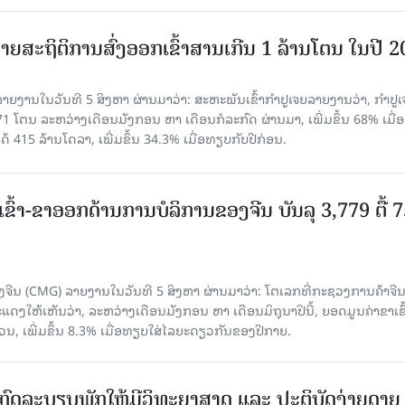
ຍສະຖິຕິການສົ່ງອອກເຂົ້າສານເກີນ 1 ລ້ານໂຕນ ໃນປີ 
ຍງານໃນວັນທີ 5 ສິງຫາ ຜ່ານມາວ່າ: ສະຫະພັນເຂົ້າກຳປູເຈຍລາຍງານວ່າ, ກໍາປູເ
471 ໂຕນ ລະຫວ່າງເດືອນມັງກອນ ຫາ ເດືອນກໍລະກົດ ຜ່ານມາ, ເພີ່ມຂຶ້ນ 68% ເມື
ດ້ 415 ລ້ານໂດລາ, ເພີ່ມຂຶ້ນ 34.3% ເມື່ອທຽບກັບປີກ່ອນ.
ເຂົ້າ-ຂາອອກດ້ານການບໍລິການຂອງຈີນ ບັນລຸ 3,779 ຕື້ 
ຈີນ (CMG) ລາຍງານໃນວັນທີ 5 ສິງຫາ ຜ່ານມາວ່າ: ໂຕເລກທີ່ກະຊວງການຄ້າຈີ
ສະແດງໃຫ້ເຫັນວ່າ, ລະຫວ່າງເດືອນມັງກອນ ຫາ ເດືອນມິຖຸນາປີນີ້, ຍອດມູນຄ່າຂາເຂົ
ວນ, ເພີ່ມຂຶ້ນ 8.3% ເມື່ອທຽບໃສ່ໄລຍະດຽວກັນຂອງປີກາຍ.
ົດລະບຽບພັກໃຫ້ມີວິທະຍາສາດ ແລະ ປະຕິບັດງ່າຍດາຍ