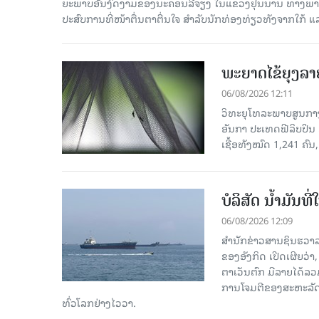
ຍະພາບອັນງົດງາມຂອງນະຄອນລີ່ຈຽງ ໃນແຂວງຢຸນນານ ທາງພາກຕາເ
ປະສົບການທີ່ໜ້າຕື່ນຕາຕື່ນໃຈ ສຳລັບນັກທ່ອງທ່ຽວທັງຈາກໃກ້ ແ
ພະຍາດໄຂ້ຍຸງລາ
06/08/2026 12:11
ວິທະຍຸໂທລະພາບສູນກາງຈ
ອັນກາ ປະເທດຟີລິບປິນ 
ເຊື້ອ​ທັງ​ໝົດ 1,241 ຄົນ
ບໍລິສັດ ນ້ຳມັນ
06/08/2026 12:09
ສຳນັກຂ່າວສານຊິນຮວາລ
ຂອງອັງກິດ ເປີດເຜີຍວ່າ,
ຕາເວັນຕົກ ມີລາຍໄດ້ລວ
ການໂຈມຕີຂອງສະຫະລັດ ອ
ທົ່ວໂລກຢ່າງໄວວາ.