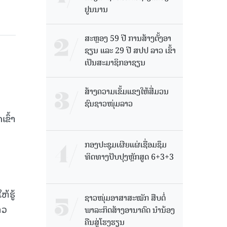
ຢູນນານ
ສະຫຼອງ 59 ປີ ການສ້າງຕັ້ງອາ
ຊຽນ ແລະ 29 ປີ ສປປ ລາວ ເຂົ້າ
ເປັນສະມາຊິກອາຊຽນ
ສ້າງຄວາມເຂັ້ມແຂງໃຫ້ສື່ມວນ
ຊົນຊາວໜຸ່ມລາວ
ົ້າ​
ກອງປະຊຸມເຜີຍແຜ່ເຊື່ອມຊຶມ
ທິດທາງປັບປຸງຫຼັກສູດ 6+3+3
້ຮູ້
ຊາວໜຸ່ມອາສາສະໝັກ ສືບຕໍ່
າວ
ພາລະກິດສ້າງອານາຄົດ ນໍານ້ອງ
ຄືນສູ່ໂຮງຮຽນ