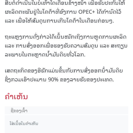
ສືບຕໍ່ດຳເນີນໃນບໍ່ເທົ່າໃດເດືອນຂ້າງໜ້າ ເພື່ອຮັບປະກັນໃຫ້
ຜະລິດຕະພັນຢູ່ໃນໂຄຕ້າທີ່ອົງການ OPEC+ ໄດ້ກຳນົດໄວ້
ແລະ ເພື່ອໃຫ້ສົມດຸນການເກີນໂຄຕ້າໃນເດືອນກ່ອນໆ.
ຖະແຫຼງການດັ່ງກ່າວໄດ້ເນັ້ນໜັກເຖິງການຫຼຸດການຜະລິດ
ແລະ ການສົ່ງອອກເພື່ອຮອງຮັບຄວາມສົມດຸນ ແລະ ສະຖຽນ
ລະພາບໃນຕະຫຼາດນ້ຳມັນດິບທົ່ວໂລກ.
ເສດຖະກິດຂອງອີຣັກແມ່ນຂຶ້ນກັບການສົ່ງອອກນ້ໍາມັນດິບ
ຊຶ່ງກວມເອົາປະມານ 90% ຂອງລາຍຮັບຂອງປະເທດ.
ຄໍາເຫັນ