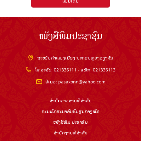
ເພີ່ມເຕີມ
ໜັງສືພິມປະຊາຊົນ
ຖະໜົນກຳແພງເມືອງ ນະຄອນຫຼວງວຽງຈັນ
ໂທລະສັບ: 021336111 - ແຟັກ: 021336113
ອີເມວ:
pasaxonn@yahoo.com
ສຳ​ນັກ​ຂ່າວ​ສານ​ທີ່​ສຳ​ຄັນ​
ຄະນະໂຄສະນາອົບຮົມ​ສູນ​ກາງ​ພັກ
ໜັງສືພິມ ປະ​ຊາ​ຊົນ
ສຳ​ນັກ​ງານ​ທີ່​ສຳ​ຄັນ