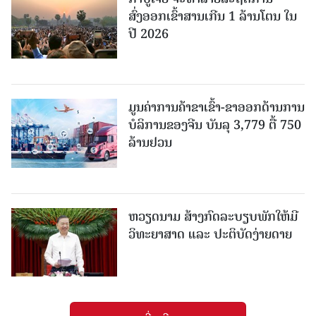
ສົ່ງອອກເຂົ້າສານເກີນ 1 ລ້ານໂຕນ ໃນ
ປີ 2026
ມູນຄ່າການຄ້າຂາເຂົ້າ-ຂາອອກດ້ານການ
ບໍລິການຂອງຈີນ ບັນລຸ 3,779 ຕື້ 750
ລ້ານຢວນ
ຫວຽດນາມ ສ້າງກົດລະບຽບພັກໃຫ້ມີ
ວິທະຍາສາດ ແລະ ປະຕິບັດງ່າຍດາຍ