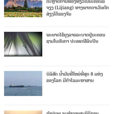
ຕະຫຼາດການທ່ອງທ່ຽວໃນນະຄອນລີ່
ຈຽງ (Lijiang) ທາງພາກຕາເວັນຕົກ
ສ່ຽງໃຕ້ຂອງຈີນ
ພະຍາດໄຂ້ຍຸງລາຍລະບາດຢູ່ນະຄອນ
ຊາມໂບ​ອັນກາ ປະເທດຟີລິບປິນ
ບໍລິສັດ ນ້ຳມັນທີ່ໃຫຍ່ທີ່ສຸດ 8 ແຫ່ງ
ຂອງໂລກ ມີກຳໄລມະຫາສານ
ກຳປູເຈຍ ຈະທຳລາຍສະຖິຕິການ