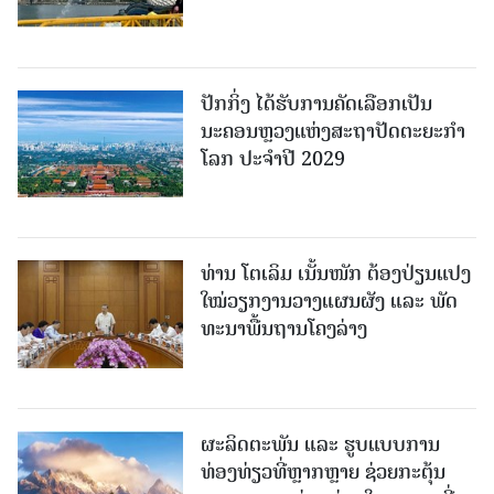
ປັກກິ່ງ ໄດ້ຮັບການຄັດເລືອກເປັນ
ນະຄອນຫຼວງແຫ່ງສະຖາປັດຕະຍະກຳ
ໂລກ ປະຈຳປີ 2029
ທ່ານ ໂຕ​ເລິມ ເນັ້ນໜັກ ຕ້ອງ​ປ່ຽນ​ແປງ​
ໃໝ່​ວຽກ​ງານ​ວາງ​ແຜນ​ຜັງ ແລະ ​ພັດ​
ທະ​ນາ​ພື້ນ​ຖານ​ໂຄງ​ລ່າງ
ຜະລິດຕະພັນ ແລະ ຮູບແບບການ
ທ່ອງທ່ຽວທີ່ຫຼາກຫຼາຍ ຊ່ວຍກະຕຸ້ນ