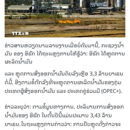
ຂ່າວສານຫວຽດນາມລາຍງານເມື່ອບໍ່ດົນມານີ້, ກະຊວງນ້ຳ
ມັນ ຂອງ ອີຣັກ ໄດ້ຖະແຫຼງການໃຫ້ຮູ້ວ່າ: ອີຣັກ ໄດ້ຫຼຸດການ
ຜະລິດນ້ຳມັນ
ແລະ ຫຼຸດການສົ່ງອອກນ້ຳມັນດິບລົງເຫຼືອ 3,3 ລ້ານບາເຣນ
ຕໍ່ມື້, ອີງຕາມຂໍ້ຕົກລົງທີ່ຈະຫຼຸດການຜະລິດນ້ຳມັນຂອງກຸ່ມ
ປະເທດຜູ້ສົ່ງອອກນ້ຳມັນ ແລະ ປະເທດຄູ່ຮ່ວມມື (OPEC+).
ຂ່າວລະບຸວ່າ: ຕາມຂໍ້ມູນທາງການ, ປະລິມານການສົ່ງອອກ
ນ້ຳມັນຂອງ ອີຣັກ ໃນຕົ້ນປີນີ້ແມ່ນປະມານ 3,43 ລ້ານ
ບາເຣນ.ໃນຖະແຫຼງການກ່າວວ່າ: ການປັບຫຼຸດດັ່ງກ່າວຈະ