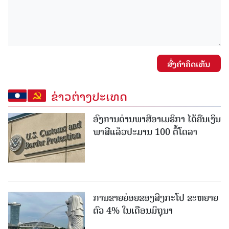
ສົ່ງຄໍາຄິດເຫັນ
ຂ່າວຕ່າງປະເທດ
ອົງການດ່ານພາສີອາເມຣິກາ ໄດ້ຄືນເງິນ
ພາສີແລ້ວປະມານ 100 ຕື້ໂດລາ
ການຂາຍຍ່ອຍຂອງສິງກະໂປ ຂະຫຍາຍ
ຕົວ 4% ໃນເດືອນມິຖຸນາ