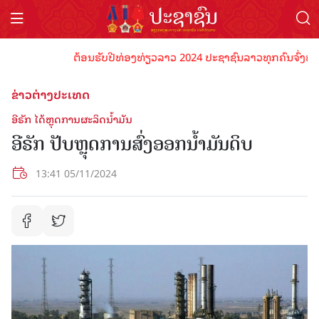
ຕ້ອນຮັບປີທ່ອງທ່ຽວລາວ 2024 ປະຊາຊົນລາວທຸກຄົນຈົ່ງພ້ອມເປັ
ຂ່າວຕ່າງປະເທດ
ອີຣັກ ໄດ້ຫຼຸດການຜະລິດນ້ຳມັນ
ອີຣັກ ປັບຫຼຸດການສົ່ງອອກນ້ຳມັນດິບ
13:41 05/11/2024