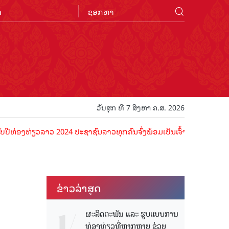
n
ວັນສຸກ ທີ 7 ສິງຫາ ຄ.ສ. 2026
ທ່ຽວລາວ 2024 ປະຊາຊົນລາວທຸກຄົນຈົ່ງພ້ອມເປັນເຈົ້າພາບທີ່ດີ ຕ້ອນຮັບນັກທ
ຂ່າວ​ລ່າ​ສຸດ
ຜະລິດຕະພັນ ແລະ ຮູບແບບການ
ທ່ອງທ່ຽວທີ່ຫຼາກຫຼາຍ ຊ່ວຍ