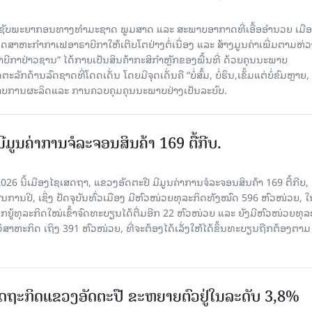
ຊັບພະຍາກອນທາງທຳມະຊາດ ພູມສາດ ແລະ ສະພາບອາກາດທີ່ເອື້ອອຳນວຍ ເມື
ດສາຫະກຳກາເຟອາຣາບີກາໃຫ້ເຕີບໂຕຢ່າງຕໍ່ເນື່ອງ ແລະ ສ້າງມູນຄ່າເພີ່ມຕາມຫ່ວ
ີກາປ່າວຊານ” ໄດ້ກາຍເປັນສິນຄ້າກະສິກຳຫຼັກຂອງພື້ນທີ່ ດ້ວຍຄຸນນະພາບ
ັກດ້ານລົດຊາດທີ່ໂດດເດັ່ນ ໂດຍມີຈຸດເດັ່ນຄື “ບໍ່ສົ້ມ, ບໍ່ຮຶນ,ເຂັ້ມແຕ່ບໍ່ຂົມຫຼາ
າບການຜະລິດແລະ ການຄວບຄຸມຄຸນນະພາບຢ່າງເປັນລະບົບ.
ີມູນຄ່າການຈໍລະຈອນສິນຄ້າ 169 ຕື້ກີບ.
2026 ນີ້ເມືອງໄຊເສດຖາ, ແຂວງອັດຕະປື ມີມູນຄ່າການຈໍລະຈອນສິນຄ້າ 169 ຕື້ກີບ, 
ານປີ, ເຊິ່ງ ປັດຈຸບັນທົ່ວເມືອງ ມີຫົວໜ່ວຍທຸລະກິດທັງໝົດ 596 ຫົວໜ່ວຍ, ໃນ
ກຍູ້ທຸລະກິດໃໝ່ເຂົ້າຈົດທະບຽນໄດ້ຕື່ມອີກ 22 ຫົວໜ່ວຍ ແລະ ຍັງມີຫົວໜ່ວຍທຸລ
ິສາຫະກິດ ເຖິງ 391 ຫົວໜ່ວຍ, ທີ່ຈະຕ້ອງໄດ້ເລັ່ງໃຫ້ໄດ້ຂຶ້ນທະບຽນຖືກຕ້ອງຕາມ
ເສດຖະກິດແຂວງອັດຕະປື ຂະຫຍາຍຕົວຢູ່ໃນລະດັບ 3,8%