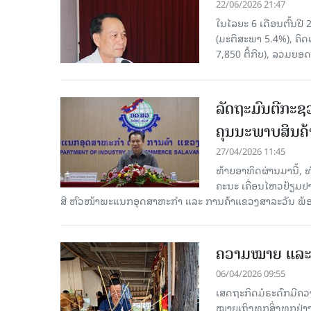
22/06/2026 21:47
ໃນໄລຍະ 6 ເດືອນຕົ້ນປ
(ມະຕິສະພາ 5.4%), ຄິດ
7,850 ຕື້ກີບ), ລວມຍອດ
ລັດຖະມົນຕີກະຊ
ຄຸນນະພາບສິນຄ້
27/04/2026 11:45
ທ້າຍອາທິດຜ່ານມານີ້,
ຄະນະ ເຄື່ອນໄຫວຢ້ຽມຢ
ສີ ຫົວໜ້າພະແນກອຸດສາຫະກຳ ແລະ ການຄ້າແຂວງສາລະວັນ ພ້ອມຄະ
ຄວາມໝາຍ ແລະ 
06/04/2026 09:55
ເສດຖະກິດມໍຣະດົກມີຄວ
ໝາຍເຖິງທຸກສິ່ງທຸກຢ່າງ