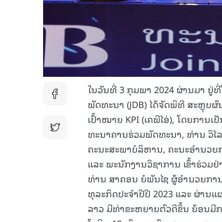
ໃນວັນທີ່ 3 ກຸມພາ 2024 ຜ່ານມາ ຢ
ພັດທະນາ (JDB) ໄດ້ຈັດພິທີ ສະຫຼຸບຜ
ເປົ້າໝາຍ KPI (ເຄພີໄອ່), ໂດຍການເ
ທະນາຄານຮ່ວມພັດທະນາ, ທ່ານ ວິໄ
ຄະນະສະພາບໍລິຫານ, ຄະນະອໍານວຍກາ
ແລະ ພະນັກງານວິຊາການ ເຂົ້າຮ່ວມຢ
ທ່ານ ສາຄອນ ຍໍພັນໄຊ ຜູ້ອໍານວຍກ
ທຸລະກິດປະຈໍາປີປີ 2023 ແລະ ຜ່ານ
ລາວ ມີທ່າຂະຫຍາຍຕົວດີຂຶ້ນ ຍ້ອນ