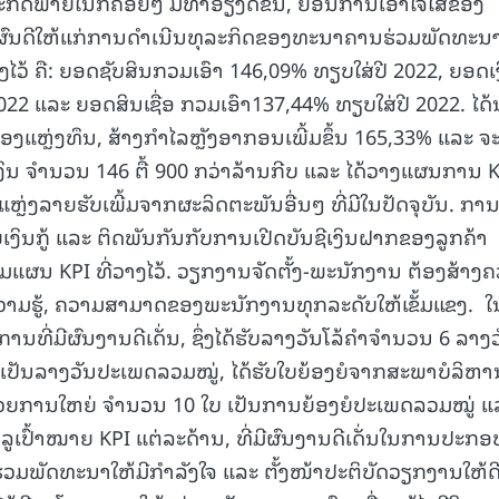
ກິດພາຍໃນກໍຄ່ອຍໆ ມີທ່າອ່ຽງດີຂຶ້ນ, ຍ້ອນການເອົາໃຈໃສ່ຂອງ
ປັນຜົນດີໃຫ້ແກ່ການດໍາເນີນທຸລະກິດຂອງທະນາຄານຮ່ວມພັດທະນ
ໄວ້ ຄື: ຍອດຊັບສິນກວມເອົາ 146,09% ທຽບໃສ່ປີ 2022, ຍອດເ
15.039(06-08-20
2 ແລະ ຍອດສິນເຊື່ອ ກວມເອົາ137,44% ທຽບໃສ່ປີ 2022. ໄດ້ນ
 ຂອງແຫຼ່ງທຶນ, ສ້າງກໍາໄລຫຼັງອາກອນເພີ້ມຂຶ້ນ 165,33% ແລະ ຈະ
ຈໍານວນ 146 ຕື້ 900 ກວ່າລ້ານກີບ ແລະ ໄດ້ວາງແຜນການ K
ຫຼ່ງລາຍຮັບເພີ້ມຈາກຜະລິດຕະພັນອື່ນໆ ທີ່ມີໃນປັດຈຸບັນ. ກາ
ເງິນກູ້ ແລະ ຕິດພັນກັນກັບການເປີດບັນຊີເງິນຝາກຂອງລູກຄ້າ
ມແຜນ KPI ທີ່ວາງໄວ້. ວຽກງານຈັດຕັ້ງ-ພະນັກງານ ຕ້ອງສ້າງ
ຄວາມຮູ້, ຄວາມສາມາດຂອງພະນັກງານທຸກລະດັບໃຫ້ເຂັ້ມແຂງ. ໃ
ານທີ່ມີຜົນງານດີເດັ່ນ, ຊຶ່ງໄດ້ຮັບລາງວັນໂລ້ຄໍາຈໍານວນ 6 ລາງວ
ັນ ເປັນລາງວັນປະເພດລວມໝູ່, ໄດ້ຮັບໃບຍ້ອງຍໍຈາກສະພາບໍລິຫາ
ນວຍການໃຫຍ່ ຈໍານວນ 10 ໃບ ເປັນການຍ້ອງຍໍປະເພດລວມໝູ່ ແ
ັນລູເປົ້າໝາຍ KPI ແຕ່ລະດ້ານ, ທີ່ມີຜົນງານດີເດັ່ນໃນການປະກອ
ມພັດທະນາໃຫ້ມີກໍາລັງໃຈ ແລະ ຕັ້ງໜ້າປະຕິບັດວຽກງານໃຫ້ດ