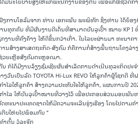
ດ້ມີນະໂຍບາຍສູງໃຫ້ແກ່ພະນັກງານຂອງຕົນ ເພື່ອແກ້ໄຂຊີວິດກ
ັງການໂອລົມຈາກ ທ່ານ ເອກະພັນ ພະພິທັກ ຊຶ່ງທ່ານ ໄດ້ຍ້ອງຍ
ນທຸກຄົນ ທີ່ມີຜົນງານດີເດັ່ນທີ່ສາມາດບັນລຸເປົ້າ ໝາຍ KP I ທີ
ງວຽກງານທີ່ຄົງຄ້າງ ໃຫ້ດີຂຶ້ນກວ່າເກົ່າ. ໃນໄລຍະຜ່ານມາ ທະນາຄ
ໃນການສ້າງສາເສດຖະກິດ-ສັງຄົມ ກໍຄືການກໍ່ສ້າງພື້ນຖານໂຄງລ່າ
່ວຍເຫຼືອສັງຄົມຕະຫຼອດມາ.
ນ ກໍໄດ້ມີງານລ້ຽງຊົມເຊີຍຜົນສໍາເລັດການດໍາເນີນທຸລະກິດປະຈໍ
າງວັນເປັນລົດ TOYOTA Hi-Lux REVO ໃຫ້ລູກຄ້າຜູ້ໂຊກດີ ທີ່
ນກໍາໄລໃຫ້ລູກຄ້າ ສ້າງຄວາມປະທັບໃຈໃຫ້ລູກຄ້າ, ແຜນການປີ 20
ນກໍາໄລ ໃຫ້ບັນລຸເປົ້າໝາຍທີ່ວາງໄວ້ ເພື່ອປະກອບສ່ວນມອບພັນ
ດທະນາປະເທດຊາດໃຫ້ມີຄວາມຈະເລີນຮຸ່ງເຮືອງ ໂດຍໄປຕາມຄໍ
ີບໃຫ່ຍໄປພ້ອມກັນ ‘’
 ວໍລະຈັກ