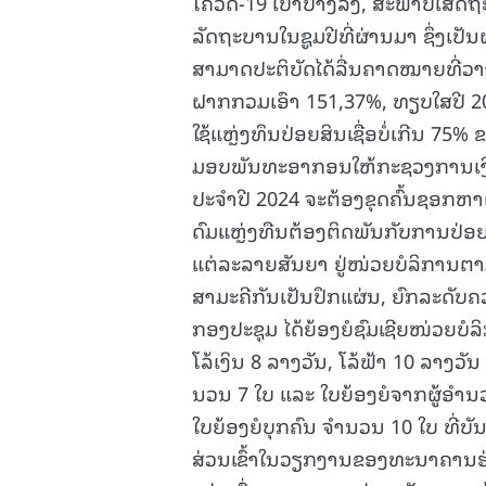
ໂຄວິດ-19 ເບົາບາງລົງ, ສະພາບເສດຖະ
ລັດຖະບານໃນຊູມປີທີ່ຜ່ານມາ ຊຶ່ງເ
ສາມາດປະຕິບັດໄດ້ລື່ນຄາດໝາຍທີ່ວາງ
ຝາກກວມເອົາ 151,37%, ທຽບໃສປີ 202
ໃຊ້ແຫຼ່ງທຶນປ່ອຍສິນເຊື່ອບໍ່ເກີນ 75%
ມອບພັນທະອາກອນໃຫ້ກະຊວງການເງິນ 
ປະຈໍາປີ 2024 ຈະຕ້ອງຂຸດຄົ້ນຊອກຫາແ
ດົມແຫຼ່ງທືນຕ້ອງຕິດພັນກັບການປ່ອຍ
ແຕ່ລະລາຍສັນຍາ ຢູ່ໜ່ວຍບໍລິການຕາ
ສາມະຄີກັນເປັນປຶກແຜ່ນ, ຍົກລະດັບ
ກອງປະຊຸມ ໄດ້ຍ້ອງຍໍຊົມເຊີຍໜ່ວຍບໍລິກ
ໂລ້ເງິນ 8 ລາງວັນ, ໂລ້ຟ້າ 10 ລາງວ
ນວນ 7 ໃບ ແລະ ໃບຍ້ອງຍໍຈາກຜູ້ອໍາ
ໃບຍ້ອງຍໍບຸກຄົນ ຈໍານວນ 10 ໃບ ທີ່ບ
ສ່ວນເຂົ້າໃນວຽກງານຂອງທະນາຄານຮ່ວ