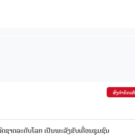
ສົ່ງຄໍາຄິດເຫ
ົດຊາດລະດັບໂລກ ເປັນພະລັງຂັບເຄື່ອນຊຸມຊົນ