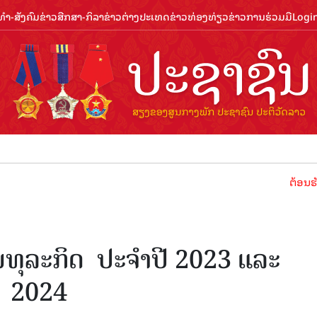
ຳ-ສັງຄົມ
ຂ່າວສືກສາ-ກິລາ
ຂ່າວຕ່າງປະເທດ
ຂ່າວທ່ອງທ່ຽວ
ຂ່າວການຮ່ວມມື
Logi
ຕ້ອນຮັບປີທ່ອງ
ນທຸລະກິດ ປະຈໍາປີ 2023 ແລະ
ີ 2024