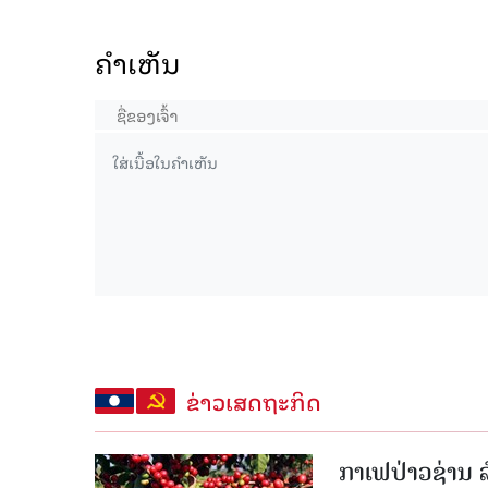
ຄໍາເຫັນ
ຂ່າວເສດຖະກິດ
ກາເຟປ່າວຊ່ານ ລ