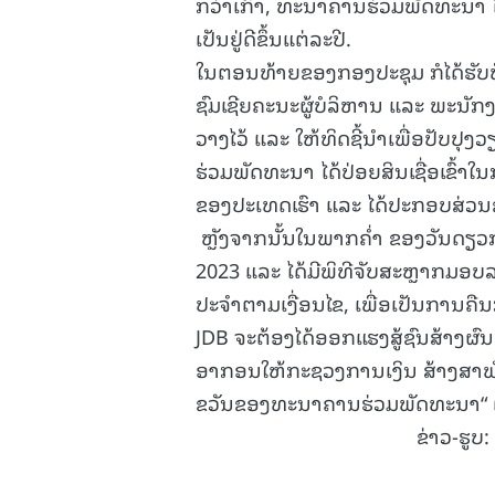
ກວ່າເກົ່າ, ທະນາຄານຮ່ວມພັດທະນາ ໄ
ເປັນຢູ່ດີຂຶ້ນແຕ່ລະປີ.
ໃນຕອນທ້າຍຂອງກອງປະຊຸມ ກໍໄດ້ຮັບຟ
ຊົມເຊີຍຄະນະຜູ້ບໍລິຫານ ແລະ ພະນັກງາ
ວາງໄວ້ ແລະ ໃຫ້ທິດຊີ້ນໍາເພື່ອປັບປຸ
ຮ່ວມພັດທະນາ ໄດ້ປ່ອຍສິນເຊື່ອເຂົ້າ
ຂອງປະເທດເຮົາ ແລະ ໄດ້ປະກອບສ່ວນຊ
ຫຼັງຈາກນັ້ນໃນພາກຄໍ່າ ຂອງວັນດຽວກັ
2023 ແລະ ໄດ້ມີພິທີຈັບສະຫຼາກມອບລ
ປະຈໍາຕາມເງື່ອນໄຂ, ເພື່ອເປັນການຄື
JDB ຈະຕ້ອງໄດ້ອອກແຮງສູ້ຊົນສ້າງຜົ
ອາກອນໃຫ້ກະຊວງການເງິນ ສ້າງສາພັ
ຂວັນຂອງທະນາຄານຮ່ວມພັດທະນາ“ ເຕ
ຂ່າວ-ຮູບ: ຄໍາຕົ້ນ