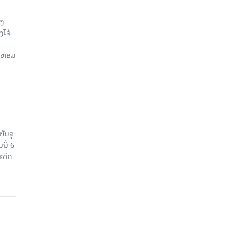
ອງ
ງໂຊ່
ຍ, ຫອມ
ບັນລຸ
ນີ້ 6
ະກິດ