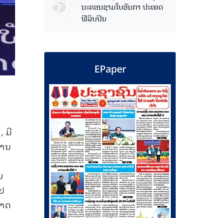
ນະຄອນຊາມໂບ​ອັນກາ ປະເທດ
ຟີລິບປິນ
EPaper
 ມີ
ການ
ນ
ປປ
ຍາດ