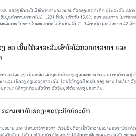
ີ 2026 ແຂວງອັດຕະປື ມີອັດຕາການຂະຫຍາຍຕົວຂອງເສດຖະກິດ ຢູ່ໃນລະດັບ 3.8%
ເປັນມູນຄ່າຕາມລາຄາໃນປີ 1,231 ຕື້ກີບ ເທົ່າກັບ 15.6% ຂອງແຜນການ (ມະຕິສະ
ຜະລິດຕະພັນພາຍໃນສະເລ່ຍຕໍ່ຫົວຄົນບັນລຸໄດ້ 21.9 ລ້ານກີບ (ມະຕິສະພາ 42 ລ້ານ
ວງ ອຄ ເນັ້ນໃຫ້ສາລະວັນເອົາໃຈໃສ່ກວດກາລາຄາ ແລະ
າ
 ທ່ານ ມະໄລທອງ ກົມມະສິດ ລັດຖະມົນຕີກະຊວງອຸດສາຫະກຳ ແລະ ການຄ້າ (ອຄ) 
າມ ແລະ ເຮັດວຽກຢູ່ແຂວງສາລະວັນ, ໂດຍໃຫ້ກຽດຕ້ອນຮັບຂອງ ທ່ານ ໂພທິຍາ ວົ
ນະ ໃຫ້ກຽດຕ້ອນຮັບຢ່າງ ອົບອຸ່ນຢູ່ທີ່ຫ້ອງປະຊຸມຂອງຕົນ.
ຄວາມສໍາຄັນຂອງເສດຖະກິດມໍຣະດົກ
າມໝາຍ ແລະ ນິຍາມກວ້າງຂວາງ. ກ່ອນອື່ນຕ້ອງເຂົ້າໃຈຄວາມໝາຍຂອງ “ມໍຣະດົກ
ທີ່ເປັນວັດຖຸ ນິວັດຖຸທີ່ມີຄຸນຄ່າ ທີ່ພວກເຮົາໄດ້ຮັບການສືບທອດມາຈາກບັນພະບູລຸດ