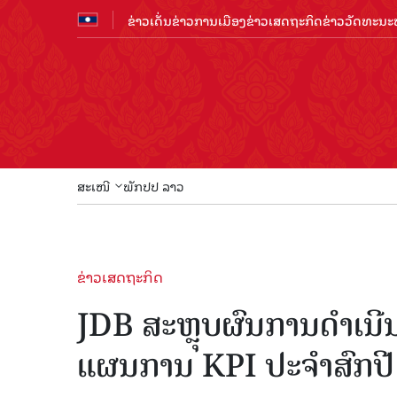
ຂ່າວເດັ່ນ
ຂ່າວການເມືອງ
ຂ່າວເສດຖະກິດ
ຂ່າວວັດທະນະທ
ສະເໜີ
ພັກປປ ລາວ
ຂ່າວເສດຖະກິດ
JDB ສະຫຼຸບຜົນການດໍາເນີ
ແຜນການ KPI ປະຈໍາສົກປ