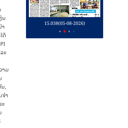
າ
ງິນ
26)
15.038(05-08-2026)
1
ໍາ
ໄດ້
PI
ນລະ
ຄວາມ
ນ
ັນ,
ນຈໍາ
ລະ
ບ
ີ