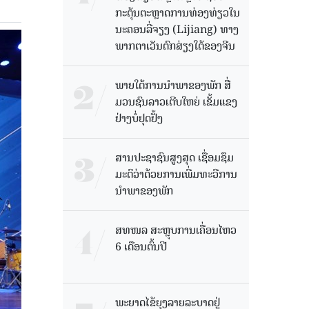
ກະຕຸ້ນຕະຫຼາດການທ່ອງທ່ຽວໃນ
ນະຄອນລີ່ຈຽງ (Lijiang) ທາງ
ພາກຕາເວັນຕົກສ່ຽງໃຕ້ຂອງຈີນ
ພາຍໃຕ້ການນໍາພາຂອງພັກ ສື່
ມວນຊົນລາວເຕີບໃຫຍ່ ເຂັ້ມແຂງ
ຢ່າງບໍ່ຢຸດຢັ້ງ
ສານປະຊາຊົນສູງສຸດ ເຊື່ອມຊຶມ
ມະຕິວ່າດ້ວຍການເພີ່ມທະວີການ
ນຳພາຂອງພັກ
ສທໜລ ສະຫຼຸບການເຄື່ອນໄຫວ
6 ເດືອນຕົ້ນປີ
ພະຍາດໄຂ້ຍຸງລາຍລະບາດຢູ່