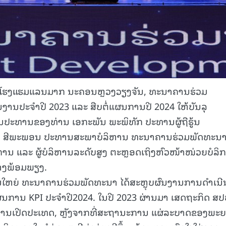
ູ່ທີ່ໂຮງແຮມແລນມາກ ນະຄອນຫຼວງວຽງຈັນ, ທະນາຄານຮ່ວມ
ົນງານປະຈໍາປີ 2023 ແລະ ສືບຕໍ່ແຜນການປີ 2024 ໃຫ້ບັນລຸ
ປັນປະທານຂອງທ່ານ ເອກະພັນ ພະພິທັກ ປະທານຜູ້ຖືຮູ້ນ
ລ ສີພະພອນ ປະທານສະພາບໍລິຫານ ທະນາຄານຮ່ວມພັດທະນາ,
ນ ແລະ ຜູ້ບໍລິຫານລະດັບສູງ ຕະຫຼອດເຖິງຫົວໜ້າໜ່ວຍບໍລິ
່າງພ້ອມພຽງ.
ານໃຫຍ່ ທະນາຄານຮ່ວມພັດທະນາ ໄດ້ສະຫຼຸບຜົນງານການດໍາເນີ
ແຜນການ KPI ປະຈໍາປີ2024. ໃນປີ 2023 ຜ່ານມາ ເສດຖະກິດ ສ
ມີການເປີດປະເທດ, ຫຼັງຈາກທີ່ສະຖານະການ ແຜ່ລະບາດຂອງພະ