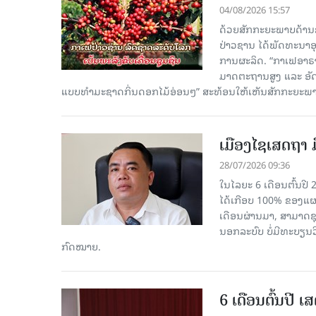
04/08/2026 15:57
ດ້ວຍສັກກະຍະພາບດ້ານ
ປ່າວຊານ ໄດ້ພັດທະນາອຸ
ການຜະລິດ. “ກາເຟອາຣາບ
ມາດຕະຖານສູງ ແລະ ອັດຕະລ
ແບບທຳມະຊາດກິ່ນດອກໄມ້ອ່ອນໆ” ສະທ້ອນໃຫ້ເຫັນສັກກະຍະພ
ເມືອງໄຊເສດຖາ ມ
28/07/2026 09:36
ໃນໄລຍະ 6 ເດືອນຕົ້ນປີ 
ໄດ້ເກືອບ 100% ຂອງແຜນກ
ເດືອນຜ່ານມາ, ສາມາດຊຸ
ນອກລະບົບ ບໍ່ມີທະບຽນວ
ກົດໝາຍ.
6 ເດືອນຕົ້ນປີ 