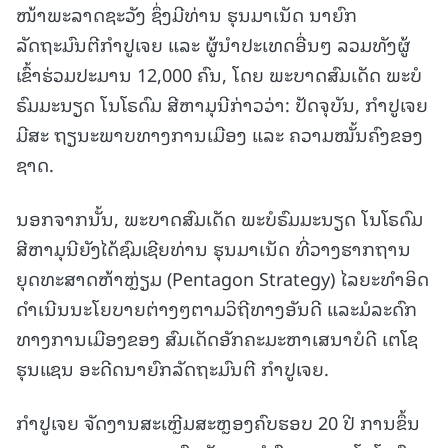
ໜ້າພະລາດຊະວັງ ຊຶ່ງມີທ່ານ ຮຸນມາເນັດ ນາຍົກ
ລັດຖະມົນຕີກຳປູເຈຍ ແລະ ຜູ້ນຳປະເທດອື່ນໆ ລວມທັງຜູ້
ເຂົ້າຮ່ວມປະມານ 12,000 ຄົນ, ໂດຍ ພະບາດສົມເດັດ ພະບໍ
ຣົມມະນຽດ ໂນໂຣດົມ ສີຫາມຸນີກ່າວວ່າ: ປັດຈຸບັນ, ກຳປູເຈຍ
ມີສະ ຖຽນະພາບທາງການເມືອງ ແລະ ຄວາມໝັ້ນຄົງຂອງ
ຊາດ.
ນອກຈາກນັ້ນ, ພະບາດສົມເດັດ ພະບໍຣົມມະນຽດ ໂນໂຣດົມ
ສີຫາມຸນີຍັງໄດ້ຊົມເຊີຍທ່ານ ຮຸນມາເນັດ ທີ່ວາງຮາກຖານ
ຍຸດທະສາດຫ້າຫຼ່ຽມ (Pentagon Strategy) ໄລຍະທຳອິດ
ດຳເນີນນະໂຍບາຍຕ່າງໆຕາມວິຖີທາງອັນດີ ແລະມໍລະດົກ
ທາງການເມືອງຂອງ ສົມເດັດອັກຄະມະຫາເສນາບໍດີ ເຕໂຊ
ຮຸນແຊນ ອະດີດນາຍົກລັດຖະມົນຕີ ກຳປູເຈຍ.
ກຳປູເຈຍ ຈັດງານສະເຫຼີມສະຫຼອງຄົບຮອບ 20 ປີ ການຂຶ້ນ