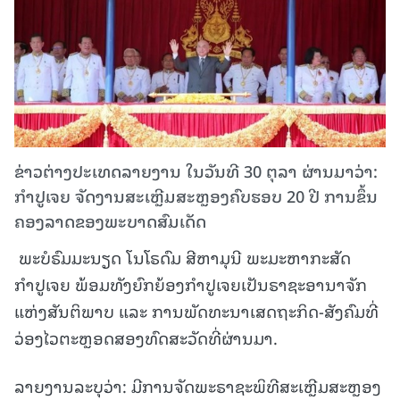
ຂ່າວຕ່າງປະເທດລາຍງານ ໃນວັນທີ 30 ຕຸລາ ຜ່ານມາວ່າ:
ກໍາປູເຈຍ ຈັດງານສະເຫຼີມສະຫຼອງຄົບຮອບ 20 ປີ ການຂຶ້ນ
ຄອງລາດຂອງພະບາດສົມເດັດ
ພະບໍຣົມມະນຽດ ໂນໂຣດົມ ສີຫາມຸນີ ພະມະຫາກະສັດ
ກຳປູເຈຍ ພ້ອມທັງຍົກຍ້ອງກຳປູເຈຍເປັນຣາຊະອານາຈັກ
ແຫ່ງສັນຕິພາບ ແລະ ການພັດທະນາເສດຖະກິດ-ສັງຄົມທີ່
ວ່ອງໄວຕະຫຼອດສອງທົດສະວັດທີ່ຜ່ານມາ.
ລາຍງານລະບຸວ່າ: ມີການຈັດພະຣາຊະພິທີສະເຫຼີມສະຫຼອງ