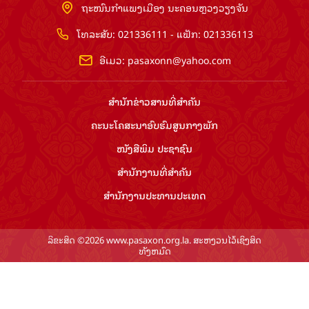
ຖະໜົນກຳແພງເມືອງ ນະຄອນຫຼວງວຽງຈັນ
ໂທລະສັບ: 021336111 - ແຟັກ: 021336113
ອີເມວ:
pasaxonn@yahoo.com
ສຳ​ນັກ​ຂ່າວ​ສານ​ທີ່​ສຳ​ຄັນ​
ຄະນະໂຄສະນາອົບຮົມ​ສູນ​ກາງ​ພັກ
ໜັງສືພິມ ປະ​ຊາ​ຊົນ
ສຳ​ນັກ​ງານ​ທີ່​ສຳ​ຄັນ
ສຳ​ນັກ​ງານ​ປະ​ທານ​ປະ​ເທດ
ລິຂະສິດ ©2026 www.pasaxon.org.la. ສະຫງວນໄວ້ເຊິງສິດ
ທັງຫມົດ