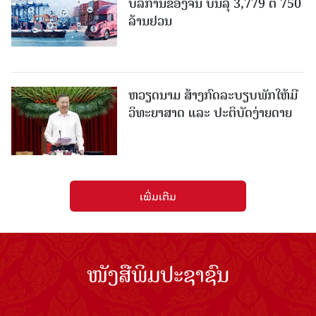
ບໍລິການຂອງຈີນ ບັນລຸ 3,779 ຕື້ 750
ລ້ານຢວນ
ຫວຽດນາມ ສ້າງກົດລະບຽບພັກໃຫ້ມີ
ວິທະຍາສາດ ແລະ ປະຕິບັດງ່າຍດາຍ
ເພີ່ມເຕີມ
ໜັງສືພິມປະຊາຊົນ