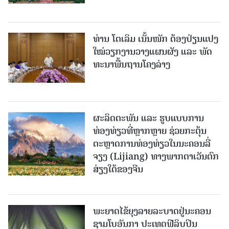
ທ່ານ ໂຕ​ເລິມ ເນັ້ນໜັກ ຕ້ອງ​ປ່ຽນ​ແປງ​
ໃໝ່​ວຽກ​ງານ​ວາງ​ແຜນ​ຜັງ ແລະ ​ພັດ​
ທະ​ນາ​ພື້ນ​ຖານ​ໂຄງ​ລ່າງ
ຜະລິດຕະພັນ ແລະ ຮູບແບບການ
ທ່ອງທ່ຽວທີ່ຫຼາກຫຼາຍ ຊ່ວຍກະຕຸ້ນ
ຕະຫຼາດການທ່ອງທ່ຽວໃນນະຄອນລີ່
ຈຽງ (Lijiang) ທາງພາກຕາເວັນຕົກ
ສ່ຽງໃຕ້ຂອງຈີນ
ພະຍາດໄຂ້ຍຸງລາຍລະບາດຢູ່ນະຄອນ
ຊາມໂບ​ອັນກາ ປະເທດຟີລິບປິນ