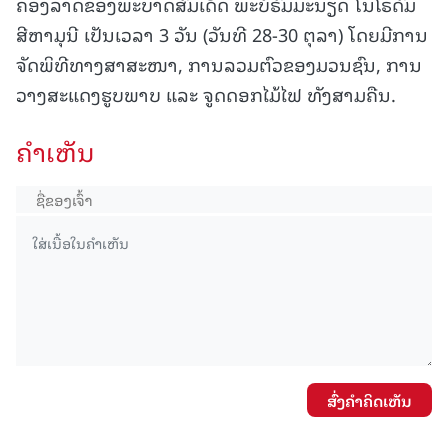
ຄອງລາດຂອງພະບາດສົມເດັດ ພະບໍຣົມມະນຽດ ໂນໂຣດົມ
ສີຫາມຸນີ ເປັນເວລາ 3 ວັນ (ວັນທີ 28-30 ຕຸລາ) ໂດຍມີການ
ຈັດພິທີທາງສາສະໜາ, ການລວມຕົວຂອງມວນຊົນ, ການ
ວາງສະແດງຮູບພາບ ແລະ ຈູດດອກໄມ້ໄຟ ທັງສາມຄືນ.
ຄໍາເຫັນ
ສົ່ງຄໍາຄິດເຫັນ