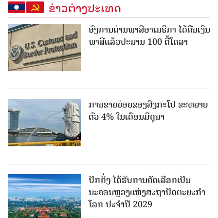
ຂ່າວຕ່າງປະເທດ
ອົງການດ່ານພາສີອາເມຣິກາ ໄດ້ຄືນເງິນ
ພາສີແລ້ວປະມານ 100 ຕື້ໂດລາ
ການຂາຍຍ່ອຍຂອງສິງກະໂປ ຂະຫຍາຍ
ຕົວ 4% ໃນເດືອນມິຖຸນາ
ປັກກິ່ງ ໄດ້ຮັບການຄັດເລືອກເປັນ
ນະຄອນຫຼວງແຫ່ງສະຖາປັດຕະຍະກຳ
ໂລກ ປະຈຳປີ 2029