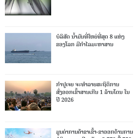
ບໍລິສັດ ນ້ຳມັນທີ່ໃຫຍ່ທີ່ສຸດ 8 ແຫ່ງ
ຂອງໂລກ ມີກຳໄລມະຫາສານ
ກຳປູເຈຍ ຈະທຳລາຍສະຖິຕິການ
ສົ່ງອອກເຂົ້າສານເກີນ 1 ລ້ານໂຕນ ໃນ
ປີ 2026
ມູນຄ່າການຄ້າຂາເຂົ້າ-ຂາອອກດ້ານການ