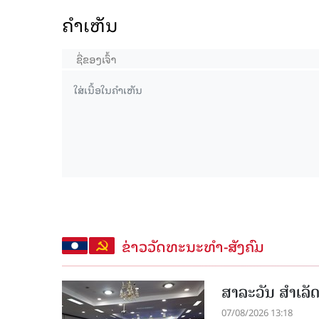
ຄໍາເຫັນ
ຂ່າວວັດທະນະທຳ-ສັງຄົມ
ສາລະວັນ ສໍາເລ
07/08/2026 13:18