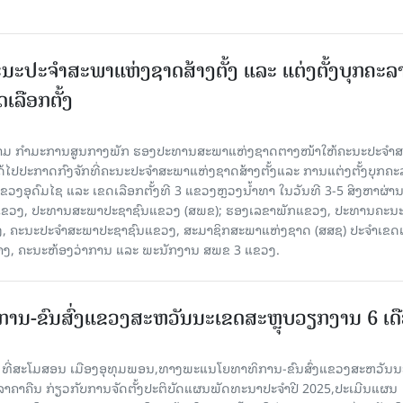
ນະປະຈໍາສະພາແຫ່ງຊາດສ້າງຕັ້ງ ແລະ ແຕ່ງຕັ້ງບຸກຄະລ
ເລືອກຕັ້ງ
ງຄາມ ກຳມະການສູນກາງພັກ ຮອງປະທານສະພາແຫ່ງຊາດຕາງໜ້າໃຫ້ຄະນະປະຈໍາ
້ໄປປະກາດກົງຈັກທີ່ຄະນະປະຈໍາສະພາແຫ່ງຊາດສ້າງຕັ້ງແລະ ການແຕ່ງຕັ້ງບຸກຄະ
 ແຂວງອຸດົມໄຊ ແລະ ເຂດເລືອກຕັ້ງທີ 3 ແຂວງຫຼວງນ້ຳທາ ໃນວັນທີ 3-5 ສິງຫາຜ່ານ
ຂາພັກແຂວງ, ປະທານສະພາປະຊາຊົນແຂວງ (ສພຂ); ຮອງເລຂາພັກແຂວງ, ປະທານຄະນ
, ຄະນະປະຈໍາສະພາປະຊາຊົນແຂວງ, ສະມາຊິກສະພາແຫ່ງຊາດ (ສສຊ) ປະຈໍາເຂດເ
້າງ, ຄະນະຫ້ອງວ່າການ ແລະ ພະນັກງານ ສພຂ 3 ແຂວງ.
ານ-ຂົນສົ່ງແຂວງສະຫວັນນະເຂດສະຫຼຸບວຽກງານ 6 ເດ
6 ທີ່ສະໂມສອນ ເມືອງອຸທຸມພອນ,ທາງພະແນໂຍທາທິການ-ຂົນສົ່ງແຂວງສະຫວັນນ
ີລາຄາຄືນ ກ່ຽວກັບການຈັດຕັ້ງປະຕິບັດແຜນພັດທະນາປະຈໍາປີ 2025,ປະເມີນແຜນ