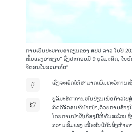
ການ​ເປັນປະທານອາຊຽນຂອງ ສປປ ລາວ ໃນປີ 2024 
ເຂັ້ມແຂງອາຊຽນ” ​ຊຶ່ງປະກອບ​ມີ 9 ບຸລິມະສິດ, ໃນ​ບົດ​ນີ້
ຈີ​ຕອນ​ໃນ​ອະ​ນາ​ຄົດ”
ເຊິ່ງຈະເຮັດໃຫ້ສາມາດເພີ່ມທະວີການ
ບູລິມະສິດ“ການຫັນປ່ຽນເພື່ອກ້າວໄປສ
ກິດດີຈີຕອນທີ່ນຳໜ້າ,ດ້ວຍການສ້າງ
ໂດຍການນໍາໃຊ້ເຄື່ອງມືທີ່ທັນສະໄໝ ຊ
ຄວາມເຂັ້ມແຂງ ເພື່ອຮັບມືກັບສິ່ງ