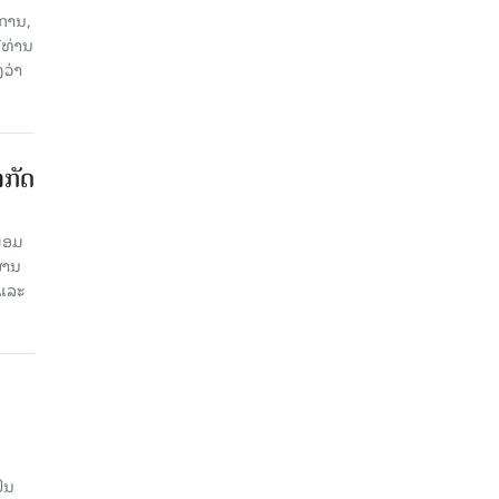
ການ,
ີທ່ານ
ວ່າ
າກັດ
ພ້ອມ
່ານ​
 ແລະ
ັນ