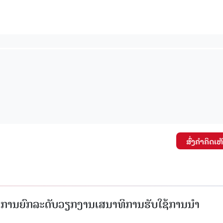
ສົ່ງຄໍາຄິດເຫ
ັດການຍົກລະດັບວຽກງານເສນາທິການຮັບໃຊ້ການນໍາ