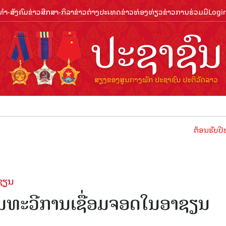
ຳ-ສັງຄົມ
ຂ່າວສືກສາ-ກິລາ
ຂ່າວຕ່າງປະເທດ
ຂ່າວທ່ອງທ່ຽວ
ຂ່າວການຮ່ວມມື
Logi
ຕ້ອນຮັບປີທ່ອງທ່ຽວ
າຊຽນ
ເພີ່ມທະວີການເຊື່ອມຈອດໃນອາຊຽນ