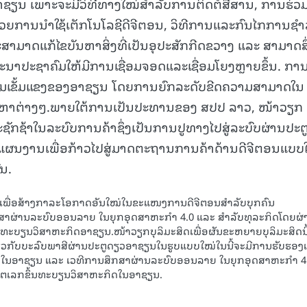
ຊຽນ ເພາະຈະມີວິທີທາງໃໝ່ສຳລັບການຕິດຕໍ່ສື່ສານ, ການຮ່ວມ
15.040(07-08-20
້ວຍການນຳໃຊ້ເຕັກໂນໂລຊີດີຈີຕອນ, ວິທີການແລະກົນໄກການຊ
າມາດແກ້ໄຂບັນຫາສິ່ງທີ່ເປັນອຸປະສັກກີດຂວາງ ແລະ ສາມາດສື
ະນາປະຊາຄົມໃຫ້ມີການເຊື່ອມຈອດແລະເຊື່ອມໂຍງຫຼາຍຂຶ້ນ. ກາ
ວາມເຂັ້ມແຂງຂອງອາຊຽນ ໂດຍການຍົກລະດັບຂີດຄວາມສາມາດໃນ
ນຫາຕ່າງໆ.ພາຍໃຕ້ການເປັນປະທານຂອງ ສປປ ລາວ, ໜ້າວຽກ ບ
ັກຊ້າໃນລະບົບການຄ້າຊຶ່ງເປັນການປູທາງໄປສູ່ລະບົບຜ່ານປະຕ
ແຜນງານເພື່ອກ້າວໄປສູ່ມາດຕະຖານການຄ້າດ້ານດີຈີຕອນແບບ
ນ.
ິດ ເພື່ອສ້າງກາລະໂອກາດອັນໃໝ່ໃນຂະແໜງການດີຈີຕອນສໍາລັບບຸກຄົນ
ຶກສາຜ່ານລະບົບອອນລາຍ ໃນຍຸກອຸດສາຫະກຳ 4.0 ແລະ ສໍາລັບທຸລະກິດໂດຍຜ່
ນທະບຽນວິສາຫະກິດອາຊຽນ.ໜ້າວຽກບຸລິມະສິດເພື່ອຜັນຂະຫຍາຍບຸລິມະສິດນີ
ຽວກັບບະລົບພາສີຜ່ານປະຕູດຽວອາຊຽນໃນຮູບແບບໃໝ່ໃນນີ້ຈະມີການຮັບຮອງເ
ໃນອາຊຽນ ແລະ ເວທີການສຶກສາຜ່ານລະບົບອອນລາຍ ໃນຍຸກອຸດສາຫະກຳ 4
ົບໂຕເລກຂຶ້ນທະບຽນວິສາຫະກິດໃນອາຊຽນ.