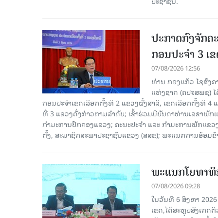
ປະຊາຊົນ.
ປະກາດກົງຈັກຄະ
ກອນປະຈໍາ 3 ເຂດ
07/08/2026 12:56
ທ່ານ ກອງແກ້ວ ໄຊສົ
ແຫ່ງຊາດ (ຄປຈສພຊ) ໄດ
ກອນປະຈໍາເຂດເລືອກຕັ້ງທີ 2 ແຂວງຜົ້ງສາລີ, ເຂດເລືອກຕັ້ງທີ 4
ທີ່ 3 ແຂວງດັ່ງກ່າວຕາມລຳດັບ; ເຂົ້າຮ່ວມມີບັນດາທ່ານເລ
ກໍາມະການປົກຄອງແຂວງ; ຄະນະປະຈໍາ ແລະ ກໍາມະການພັກແຂວງ
ຕັ້ງ, ສະມາຊິກສະພາປະຊາຊົນແຂວງ (ສສຂ); ພະແນກການອ້ອມຂ
ພະແນກໂຍທາທິກ
07/08/2026 09:28
ໃນວັນທີ 6 ສິງຫາ 202
ເຂດ,ໄດ້ສະຫຼຸບສັງເກດຕ