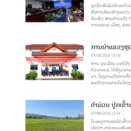
ຊຸດຝຶກອົບຮົມຍົກລະດ
ອົງການອ້ອມຂ້າງແຂວງ ແລະ
ຈັນເພັງ ສາຍທຳມະວົງ 
ການແຂວງ-ເມືອງ, ພະແນ
ການນຳແຂວງຫຼວງພ
07/08/2026 13:16
ທ່ານ ບຸນເລື່ອມ ມະນີວ
ດ້ວຍຄະນະ, ໄດ້ຢ້ຽມຢາມ-ເຮ
ມາ, ໂຮງ​ງານ​ດັ່ງ​ກ່າວ
ພະນັກງານພາຍໃນໂຮງງ
ຄໍາມ່ວນ ປູກເຂົ້
07/08/2026 13:14
ໃນລະດູການຜະລິດເຂົ້ານ
ເຮັກຕາ,ຄາດຄະເນຜົນຜະ