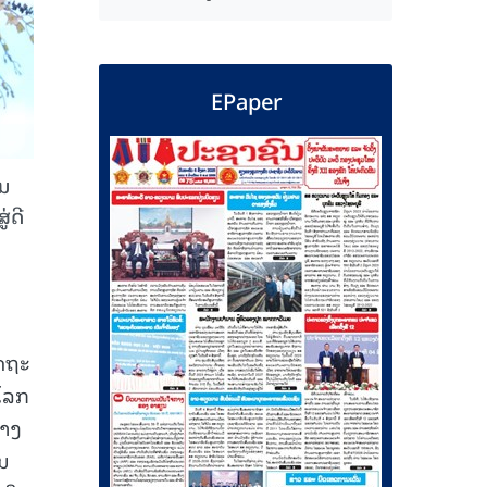
EPaper
າມ
​ດີ​
ສດຖະ
ວໂລກ
້າງ
ອນ