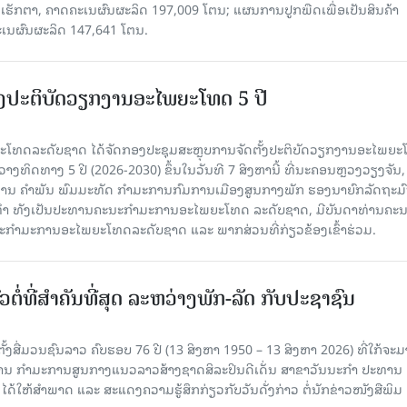
ຮັກຕາ, ຄາດຄະເນຜົນຜະລິດ 197,009 ໂຕນ; ແຜນການປູກພືດເພື່ອເປັນສິນຄ້າ
ະເນຜົນຜະລິດ 147,641 ໂຕນ.
ັ້ງປະຕິບັດວຽກງານອະໄພຍະໂທດ 5 ປີ
ທດລະດັບຊາດ ໄດ້ຈັດກອງປະຊຸມສະຫຼຸບການຈັດຕັ້ງປະຕິບັດວຽກງານອະໄພຍ
ວາງທິດທາງ 5 ປີ (2026-2030) ຂຶ້ນໃນວັນທີ 7 ສິງຫານີ້ ທີ່ນະຄອນຫຼວງວຽງຈັນ
ານ ຄໍາພັນ ພົມມະທັດ ກຳມະການກົມການເມືອງສູນກາງພັກ ຮອງນາຍົກລັດຖະມົ
ິທຳ ທັງເປັນປະທານຄະນະກຳມະການອະໄພຍະໂທດ ລະດັບຊາດ, ມີບັນດາທ່ານຄະ
ກຳມະການອະໄພຍະໂທດລະດັບຊາດ ແລະ ພາກສ່ວນທີ່ກ່ຽວຂ້ອງເຂົ້າຮ່ວມ.
ວຕໍ່ທີ່ສໍາຄັນທີ່ສຸດ ລະຫວ່າງພັກ-ລັດ ກັບປະຊາຊົນ
ັ້ງສື່ມວນຊົນລາວ ຄົບຮອບ 76 ປີ (13 ສິງຫາ 1950 – 13 ສິງຫາ 2026) ທີ່ໃກ້ຈະມ
ສານ ກໍາມະການສູນກາງແນວລາວສ້າງຊາດສິລະປິນດີເດັ່ນ ສາຂາວັນນະກໍາ ປະທານ
ດ້ໃຫ້ສໍາພາດ ແລະ ສະແດງຄວາມຮູ້ສຶກກ່ຽວກັບວັນດັ່ງກ່າວ ຕໍ່ນັກຂ່າວໜັງສືພິມ