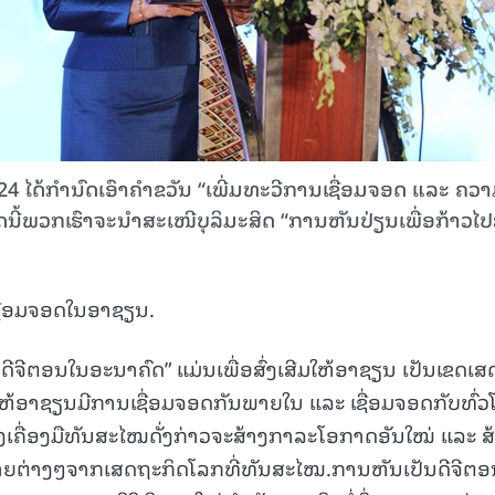
ໄດ້ກໍານົດເອົາຄໍາຂວັນ “ເພີ່ມທະວີການເຊື່ອມຈອດ ແລະ ຄວ
ພວກ​ເຮົາຈະ​ນຳ​ສະ​ເໜີບຸ​ລິ​ມະ​ສິດ “ການ​ຫັນ​ປ່ຽນ​ເພື່ອ​ກ້າວ​ໄປ​ສູ່
ເຊື່ອມຈອດໃນອາຊຽນ.
ູ່ດີຈີຕອນໃນອະນາຄົດ” ແມ່ນເພື່ອສົ່ງເສີມໃຫ້ອາຊຽນ ເປັນເຂດເ
ໃຫ້ອາຊຽນມີການເຊື່ອມຈອດກັນພາຍໃນ ແລະ ເຊື່ອມຈອດກັບທົ່
ຶ່ງເຄື່ອງມືທັນສະໄໝດັ່ງກ່າວຈະສ້າງກາລະໂອກາດອັນໃໝ່ ແລະ ສ
ທ້າທາຍຕ່າງໆຈາກເສດຖະກິດໂລກທີ່ທັນສະໄໝ.ການຫັນເປັນດີຈີຕ