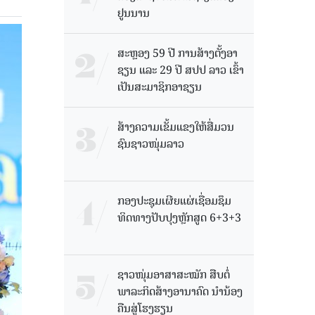
ຢູນນານ
ສະຫຼອງ 59 ປີ ການສ້າງຕັ້ງອາ
ຊຽນ ແລະ 29 ປີ ສປປ ລາວ ເຂົ້າ
ເປັນສະມາຊິກອາຊຽນ
ສ້າງຄວາມເຂັ້ມແຂງໃຫ້ສື່ມວນ
ຊົນຊາວໜຸ່ມລາວ
ກອງປະຊຸມເຜີຍແຜ່ເຊື່ອມຊຶມ
ທິດທາງປັບປຸງຫຼັກສູດ 6+3+3
ຊາວໜຸ່ມອາສາສະໝັກ ສືບຕໍ່
ພາລະກິດສ້າງອານາຄົດ ນໍານ້ອງ
ຄືນສູ່ໂຮງຮຽນ