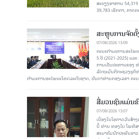
ສະບຽງອາຫານ 54,319 ເ
39,783 ເຮັກຕາ, ຄາດຄ
ສະຫຼຸບການຈັດຕ
07/08/2026 13:09
ຄະນະກຳມະການອະໄພຍະໂ
5 ປີ (2021-2025) ແລະ 
ການເປັນປະທານຂອງ ທ່
ລັດຖະມົນຕີກະຊວງຍຸຕ
ກໍາມະການອະໄພຍະໂທດລະດັບຊາດ, ບັນດາທ່ານກອງເລຂາ ຄະນະ
ສື່ມວນຊົນແມ່ນຂົ
07/08/2026 13:07
ເນື່ອງໃນໂອກາດວັນສ້າງຕ
ນີ້ ທ່ານ ທອງໃບ ໂພທິ
ສະມາຄົມນັກປະພັນລາວ ໄ