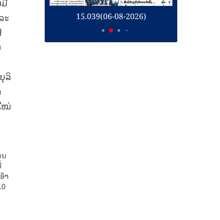
ມື
26)
15.039(06-08-2026)
1
ຳລະ
່
ນ
ຸລິ
ູ
ໃໝ່
ານ
້
ອົາ
.0