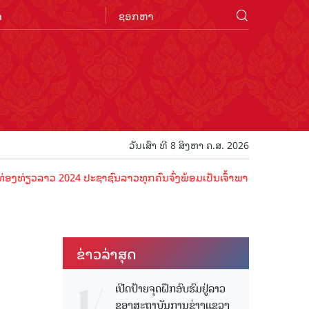
n
ວັນເສົາ ທີ 8 ສິງຫາ ຄ.ສ. 2026
ລາວ 2024 ປະຊາຊົນລາວທຸກຄົນຈົ່ງພ້ອມເປັນເຈົ້າພາບທີ່ດີ ຕ້ອນຮັບນັກທ່ອງທ
ຂ່າວ​ລ່າ​ສຸດ
ເປີດປ້າຍຈຸດຝຶກອົບຮົມຢູ່ລາວ
ຂອງສະຖາບັນການຊ່າງແຂວງ