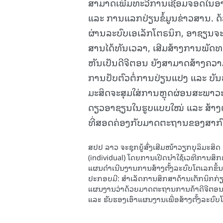
ສາມາດເພີ່ມທະວີການເຊື່ອມຈອດໃນອາ
ແລະ ການແລກປ່ຽນຂໍ້ມູນຂ່າວສານ. ດ
ຜ່ານລະບົບເອເລັກໂຕຣນິກ, ອາຊຽນຈະສ
ສານໄດ້ທັນເວລາ, ເສີມສ້າງການພັດທ
ຫັນເປັນດີຈີຕອນ ຍັງສາມາດສ້າງຄ
ການປັບຕົວຕໍ່ການປ່ຽນແປງ ແລະ ບັ
ມະສິດຈະສຸມໃສ່ການຫຼຸດຜ່ອນສະພາວະຊ
ດຽວອາຊຽນໃນຮູບແບບໃໝ່ ແລະ ສ້າງ
ທີ່ສອດຄ່ອງກັບມາດຕະຖານຂອງສາກົ
ສປປ ລາວ ຈະຊຸກຍູ້ສົ່ງເສີມໜ້າວຽກບຸລິມະສ
(individual) ໂດຍການເປີດນໍາໃຊ້ເວທີການສ
ແຜນດຳເນີນງານການສ້າງຕັ້ງລະບົບໂຕເລກຂຶ້
ປະກອບມີ: ສຳເລັດການສຶກສາດ້ານເຕັກນິກກ່
ແຜນງານວ່າດ້ວຍມາດຕະຖານການຄ້າດີຈີຕອນ
ແລະ ຮັບຮອງເອົາແຜນງານເພື່ອສ້າງຕັ້ງລະບ