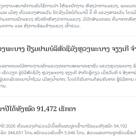
ັບວຽກງານເສນາທິການຮັບໃຊ້ການນໍາ ໃຫ້ພະນັກງານ ຫ້ອງວ່າການແຂວງ, ພະແນກ
 ເມືອງ ທົ່ວແຂວງສາລະວັນ ປິດລົງເມື່ອ​ບໍ່​ດົນ​ມາ​ນີ້ ນີ້ ທີ່ ແຂວງສາລະວັນ ໂດຍ​ມ
ກຳມະການພັກແຂວງ ຫົວໜ້າຫ້ອງວ່າການແຂວງ; ມີນັກສຳມະກອນ ທີ່ມາຈາກຫ້ອງ
ກການ ແລະ ອົງການອ້ອມຂ້າງແຂວງ ເຂົ້າຮ່ວມ.
ະບາງ ຢ້ຽມ​ຢາມບໍ​ລິ​ສັດຊີມັງຫຼວງພະບາງ ຈຽງເກີ ຈໍ
ົງ ເລ​ຂາ​ຄະ​ນະ​ບໍ​ລິ​ຫານ​ງານ​ພັກແຂວງປະທານສະພາປະຊາຊົນ ແຂວງຫຼວງພະບາງ 
ັດວຽກ ຢູ່ບໍລິສັດຊີມັງ ຫຼວງພະບາງ ຈຽງເກີ ຈໍາກັດຜູ້ດຽວ ເມື່ອ​ວັນ​ທີ 6 ສິງ​ຫາ​ຜ
ຕັ້ງຢູ່ເຂດພັດທະນານ້ຳຖ້ວມ ເມືອງນໍ້າບາກ, ໂດຍໄດ້ຮັບການຕ້ອນຮັບຈາກ ຜູ້ບໍລິຫານ
ານ.
ານາປີໄດ້ທັງໝົດ 91,472 ເຮັກຕາ
າປີ 2026 ທົ່ວແຂວງຄໍາມ່ວນມີເນື້ອທີ່ແຜນປູກເຂົ້ານາປີລວມທັງໝົດ 94,102
ລິດ 344,651 ໂຕນ,ໝົດແນວພັນເຂົ້າ 5,646 ໂຕນ, ສ່ວນແຜນການປູກພືດເພື່ອເປ