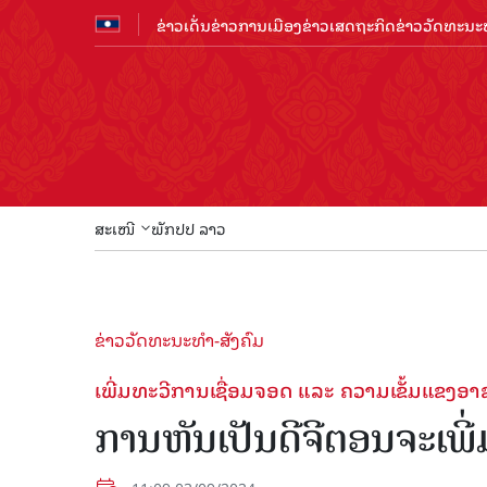
ຂ່າວເດັ່ນ
ຂ່າວການເມືອງ
ຂ່າວເສດຖະກິດ
ຂ່າວວັດທະນະທ
ສະເໜີ
ພັກປປ ລາວ
ຂ່າວວັດທະນະທຳ-ສັງຄົມ
ເພີ່ມທະວີການເຊື່ອມຈອດ ແລະ ຄວາມເຂັ້ມແຂງອ
ການ​ຫັນ​ເປັນ​ດີ​ຈີ​ຕອນຈະ