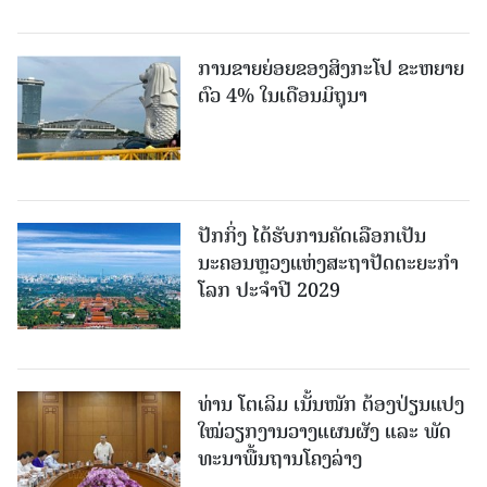
ການຂາຍຍ່ອຍຂອງສິງກະໂປ ຂະຫຍາຍ
ຕົວ 4% ໃນເດືອນມິຖຸນາ
ປັກກິ່ງ ໄດ້ຮັບການຄັດເລືອກເປັນ
ນະຄອນຫຼວງແຫ່ງສະຖາປັດຕະຍະກຳ
ໂລກ ປະຈຳປີ 2029
ທ່ານ ໂຕ​ເລິມ ເນັ້ນໜັກ ຕ້ອງ​ປ່ຽນ​ແປງ​
ໃໝ່​ວຽກ​ງານ​ວາງ​ແຜນ​ຜັງ ແລະ ​ພັດ​
ທະ​ນາ​ພື້ນ​ຖານ​ໂຄງ​ລ່າງ