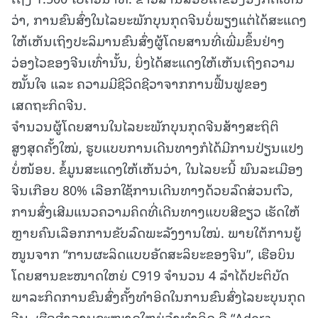
ວ່າ, ການຂົນສົ່ງໃນໄລຍະພັກບຸນກຸດຈີນບໍ່ພຽງແຕ່ໄດ້ສະແດງ
ໃຫ້ເຫັນເຖິງປະລິມານຂົນສົ່ງຜູ້ໂດຍສານທີ່ເພີ່ມຂຶ້ນຢ່າງ
ວ່ອງໄວຂອງຈີນເທົ່ານັ້ນ, ຍິ່ງໄດ້ສະແດງໃຫ້ເຫັນເຖິງຄວາມ
ໝັ້ນໃຈ ແລະ ຄວາມມີຊີວິດຊີວາຈາກການຟື້ນຟູຂອງ
ເສດຖະກິດຈີນ.
ຈຳນວນຜູ້ໂດຍສານໃນໄລຍະພັກບຸນກຸດຈີນສ້າງສະຖິຕິ
ສູງສຸດຄັ້ງໃໝ່, ຮູບແບບການເດີນທາງກໍໄດ້ມີການປ່ຽນແປງ
ບໍ່ໜ້ອຍ. ຂໍ້ມູນສະແດງໃຫ້ເຫັນວ່າ, ໃນໄລຍະນີ້ ພົນລະເມືອງ
ຈີນເກືອບ 80% ເລືອກໃຊ້ການເດີນທາງດ້ວຍລົດສ່ວນຕົວ,
ການສົ່ງເສີມແນວຄວາມຄິດທີ່ເດີນທາງແບບສີຂຽວ ເຮັດໃຫ້
ຫຼາຍຄົນເລືອກການຂັບລົດພະລັງງານໃໝ່. ພາຍໃຕ້ການຍູ້
ໜູນຈາກ “ການຜະລິດແບບອັດສະລິຍະຂອງຈີນ”, ເຮືອບິນ
ໂດຍສານຂະໜາດໃຫຍ່ C919 ຈຳນວນ 4 ລຳໄດ້ປະຕິບັດ
ພາລະກິດການຂົນສົ່ງຄັ້ງທຳອິດໃນການຂົນສົ່ງໄລຍະບຸນກຸດ
ຈີນ, ເຮືອສຳລານຂະໜາດໃຫຍ່ລຳທຳອິດ ຄື “Adora