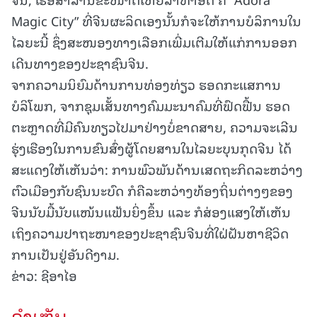
Magic City” ທີ່ຈີນຜະລິດເອງນັ້ນກໍຈະໃຫ້ການບໍລິການໃນ
ໄລຍະນີ້ ຊຶ່ງສະໜອງທາງເລືອກເພີ່ມເຕີມໃຫ້ແກ່ການອອກ
ເດີນທາງຂອງປະຊາຊົນຈີນ.
ຈາກຄວາມນິຍົມດ້ານການທ່ອງທ່ຽວ ຮອດກະແສການ
ບໍລິໂພກ, ຈາກຊຸມເສັ້ນທາງຄົມມະນາຄົມທີ່ຟົດຟື້ນ ຮອດ
ຕະຫຼາດທີ່ມີຄົນທຽວໄປມາຢ່າງບໍ່ຂາດສາຍ, ຄວາມຈະເລີນ
ຮຸ່ງເຮືອງໃນການຂົນສົ່ງຜູ້ໂດຍສານໃນໄລຍະບຸນກຸດຈີນ ໄດ້
ສະແດງໃຫ້ເຫັນວ່າ: ການພົວພັນດ້ານເສດຖະກິດລະຫວ່າງ
ຕົວເມືອງກັບຊົນນະບົດ ກໍຄືລະຫວ່າງທ້ອງຖິ່ນຕ່າງໆຂອງ
ຈີນນັບມື້ນັບແໜ້ນແຟ້ນຍິ່ງຂຶ້ນ ແລະ ກໍສ່ອງແສງໃຫ້ເຫັນ
ເຖິງຄວາມປາຖະໜາຂອງປະຊາຊົນຈີນທີ່ໃຝ່ຝັນຫາຊີວິດ
ການເປັນຢູ່ອັນດີງາມ.
ຂ່າວ: ຊີອາໄອ
ຄໍາເຫັນ