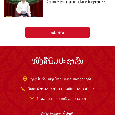
ວິທະຍາສາດ ແລະ ປະຕິບັດງ່າຍດາຍ
ເພີ່ມເຕີມ
ໜັງສືພິມປະຊາຊົນ
ຖະໜົນກຳແພງເມືອງ ນະຄອນຫຼວງວຽງຈັນ
ໂທລະສັບ: 021336111 - ແຟັກ: 021336113
ອີເມວ:
pasaxonn@yahoo.com
ສຳ​ນັກ​ຂ່າວ​ສານ​ທີ່​ສຳ​ຄັນ​