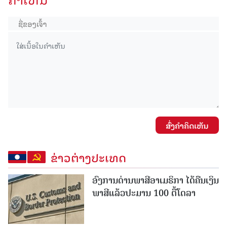
ສົ່ງຄໍາຄິດເຫັນ
ຂ່າວຕ່າງປະເທດ
ອົງການດ່ານພາສີອາເມຣິກາ ໄດ້ຄືນເງິນ
ພາສີແລ້ວປະມານ 100 ຕື້ໂດລາ