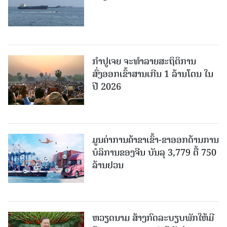
ກຳປູເຈຍ ຈະທຳລາຍສະຖິຕິການ
ສົ່ງອອກເຂົ້າສານເກີນ 1 ລ້ານໂຕນ ໃນ
ປີ 2026
ມູນຄ່າການຄ້າຂາເຂົ້າ-ຂາອອກດ້ານການ
ບໍລິການຂອງຈີນ ບັນລຸ 3,779 ຕື້ 750
ລ້ານຢວນ
ຫວຽດນາມ ສ້າງກົດລະບຽບພັກໃຫ້ມີ