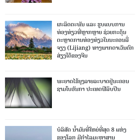
ຜະລິດຕະພັນ ແລະ ຮູບແບບການ
ທ່ອງທ່ຽວທີ່ຫຼາກຫຼາຍ ຊ່ວຍກະຕຸ້ນ
ຕະຫຼາດການທ່ອງທ່ຽວໃນນະຄອນລີ່
ຈຽງ (Lijiang) ທາງພາກຕາເວັນຕົກ
ສ່ຽງໃຕ້ຂອງຈີນ
ພະຍາດໄຂ້ຍຸງລາຍລະບາດຢູ່ນະຄອນ
ຊາມໂບ​ອັນກາ ປະເທດຟີລິບປິນ
ບໍລິສັດ ນ້ຳມັນທີ່ໃຫຍ່ທີ່ສຸດ 8 ແຫ່ງ
ຂອງໂລກ ມີກຳໄລມະຫາສານ