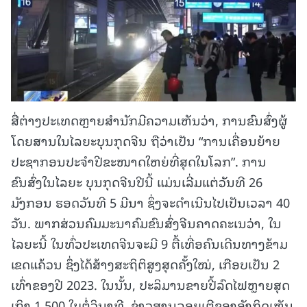
ສື່ຕ່າງປະເທດຫຼາຍສຳນັກມີຄວາມເຫັນວ່າ, ການຂົນສົ່ງຜູ້
ໂດຍສານໃນໄລຍະບຸນກຸດຈີນ ຖືວ່າເປັນ “ການເຄື່ອນຍ້າຍ
ປະຊາກອນປະຈຳປີຂະໜາດໃຫຍ່ທີ່ສຸດໃນໂລກ”. ການ
ຂົນສົ່ງໃນໄລຍະ ບຸນກຸດຈີນປີນີ້ ແມ່ນເລີ່ມແຕ່ວັນທີ 26
ມັງກອນ ຮອດວັນທີ 5 ມີນາ ຊຶ່ງຈະດຳເນີນໄປເປັນເວລາ 40
ວັນ. ພາກສ່ວນຄົມມະນາຄົມຂົນສົ່ງຈີນຄາດຄະເນວ່າ, ໃນ
ໄລຍະນີ້ ໃນທົ່ວປະເທດຈີນຈະມີ 9 ຕື້ເທື່ອຄົນເດີນທາງຂ້າມ
ເຂດແຄ້ວນ ຊຶ່ງໄດ້ສ້າງສະຖິຕິສູງສຸດຄັ້ງໃໝ່, ເກືອບເປັນ 2
ເທົ່າຂອງປີ 2023. ໃນນັ້ນ, ປະລິມານຂາຍປີ້ລົດໄຟຫຼາຍສຸດ
ເຖິງ 1.500 ໃບຕໍ່ວິນາທີ. ຂ່າວສານລອຍເຕີຂອງອັງກິດເຫັນ