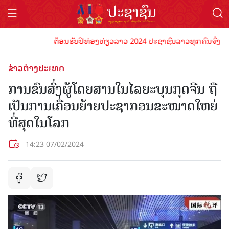
ຕ້ອນຮັບປີທ່ອງທ່ຽວລາວ 2024 ປະຊາຊົນລາວທຸກຄົນຈົ່ງພ້ອມເປັ
ຂ່າວຕ່າງປະເທດ
ການຂົນສົ່ງຜູ້ໂດຍສານໃນໄລຍະບຸນກຸດຈີນ ຖື
ເປັນການເຄື່ອນຍ້າຍປະຊາກອນຂະໜາດໃຫຍ່
ທີ່ສຸດໃນໂລກ
14:23 07/02/2024