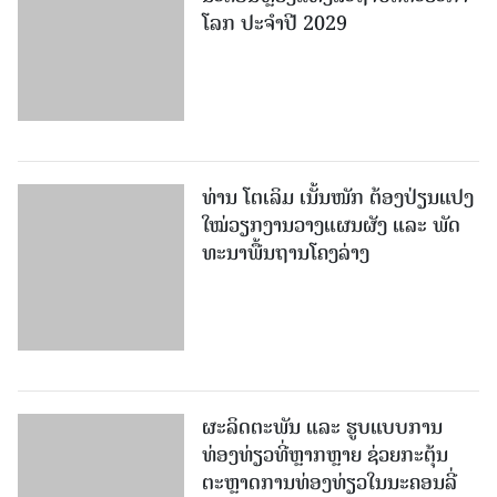
ໂລກ ປະຈຳປີ 2029
ທ່ານ ໂຕ​ເລິມ ເນັ້ນໜັກ ຕ້ອງ​ປ່ຽນ​ແປງ​
ໃໝ່​ວຽກ​ງານ​ວາງ​ແຜນ​ຜັງ ແລະ ​ພັດ​
ທະ​ນາ​ພື້ນ​ຖານ​ໂຄງ​ລ່າງ
ຜະລິດຕະພັນ ແລະ ຮູບແບບການ
ທ່ອງທ່ຽວທີ່ຫຼາກຫຼາຍ ຊ່ວຍກະຕຸ້ນ
ຕະຫຼາດການທ່ອງທ່ຽວໃນນະຄອນລີ່