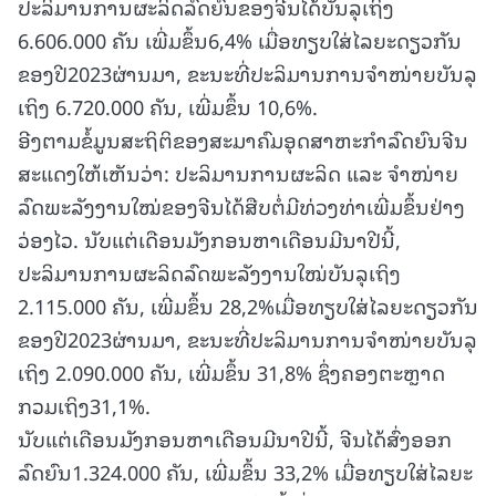
ປະລິມານການຜະລິດລົດຍົນຂອງຈີນໄດ້ບັນລຸເຖິງ
6.606.000 ຄັນ ເພີ່ມຂຶ້ນ6,4% ເມື່ອທຽບໃສ່ໄລຍະດຽວກັນ
ຂອງປີ2023ຜ່ານມາ, ຂະນະທີ່ປະລິມານການຈຳໜ່າຍບັນລຸ
ເຖິງ 6.720.000 ຄັນ, ເພີ່ມຂຶ້ນ 10,6%.
ອີງຕາມຂໍ້ມູນສະຖິຕິຂອງສະມາຄົມອຸດສາຫະກຳລົດຍົນຈີນ
ສະແດງໃຫ້ເຫັນວ່າ: ປະລິມານການຜະລິດ ແລະ ຈຳໜ່າຍ
ລົດພະລັງງານໃໝ່ຂອງຈີນໄດ້ສືບຕໍ່ມີທ່ວງທ່າເພີ່ມຂຶ້ນຢ່າງ
ວ່ອງໄວ. ນັບແຕ່ເດືອນມັງກອນຫາເດືອນມີນາປີນີ້,
ປະລິມານການຜະລິດລົດພະລັງງານໃໝ່ບັນລຸເຖິງ
2.115.000 ຄັນ, ເພີ່ມຂຶ້ນ 28,2%ເມື່ອທຽບໃສ່ໄລຍະດຽວກັນ
ຂອງປີ2023ຜ່ານມາ, ຂະນະທີ່ປະລິມານການຈຳໜ່າຍບັນລຸ
ເຖິງ 2.090.000 ຄັນ, ເພີ່ມຂຶ້ນ 31,8% ຊຶ່ງຄອງຕະຫຼາດ
ກວມເຖິງ31,1%.
ນັບແຕ່ເດືອນມັງກອນຫາເດືອນມີນາປີນີ້, ຈີນໄດ້ສົ່ງອອກ
ລົດຍົນ1.324.000 ຄັນ, ເພີ່ມຂຶ້ນ 33,2% ເມື່ອທຽບໃສ່ໄລຍະ