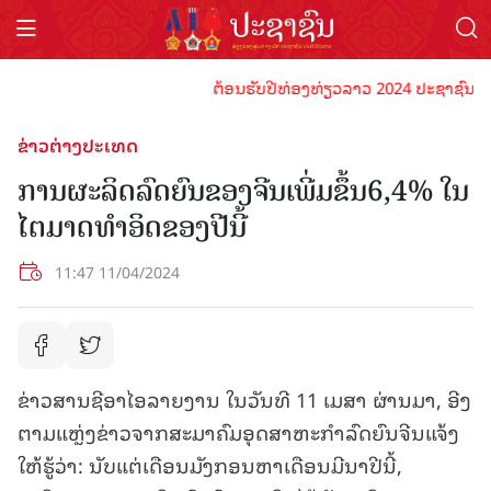
ຕ້ອນຮັບປີທ່ອງທ່ຽວລາວ 2024 ປະຊາຊົນລາວທຸກ
ຂ່າວຕ່າງປະເທດ
ການຜະລິດລົດຍົນຂອງຈີນເພີ່ມຂຶ້ນ6,4% ໃນ
ໄຕມາດທຳອິດຂອງປີນີ້
11:47 11/04/2024
ຂ່າວສານຊີອາໄອລາຍງານ ໃນວັນທີ 11 ເມສາ ຜ່ານມາ, ອີງ
ຕາມແຫຼ່ງຂ່າວຈາກສະມາຄົມອຸດສາຫະກຳລົດຍົນຈີນແຈ້ງ
ໃຫ້ຮູ້ວ່າ: ນັບແຕ່ເດືອນມັງກອນຫາເດືອນມີນາປີນີ້,