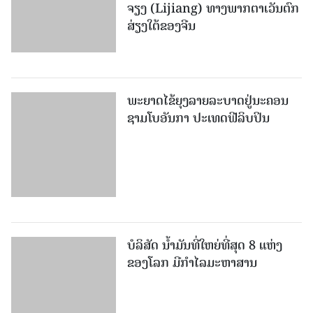
ຈຽງ (Lijiang) ທາງພາກຕາເວັນຕົກ
ສ່ຽງໃຕ້ຂອງຈີນ
ພະຍາດໄຂ້ຍຸງລາຍລະບາດຢູ່ນະຄອນ
ຊາມໂບ​ອັນກາ ປະເທດຟີລິບປິນ
ບໍລິສັດ ນ້ຳມັນທີ່ໃຫຍ່ທີ່ສຸດ 8 ແຫ່ງ
ຂອງໂລກ ມີກຳໄລມະຫາສານ