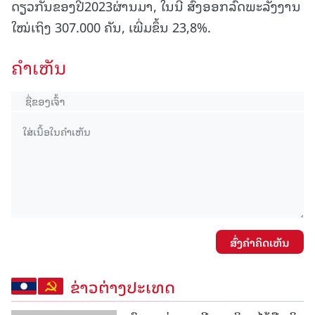
ດຽວກັນຂອງປີ2023ຜ່ານມາ, ໃນນີ້ ສົ່ງອອກລົດພະລັງງານ
ໃໝ່ເຖິງ 307.000 ຄັນ, ເພີ່ມຂຶ້ນ 23,8%.
ຄໍາເຫັນ
ສົ່ງຄໍາຄິດເຫັນ
ຂ່າວຕ່າງປະເທດ