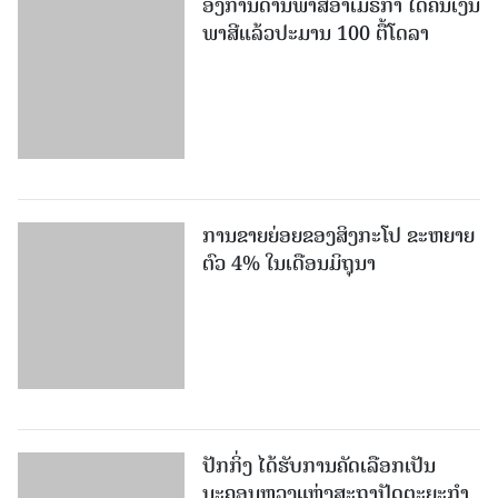
ອົງການດ່ານພາສີອາເມຣິກາ ໄດ້ຄືນເງິນ
ພາສີແລ້ວປະມານ 100 ຕື້ໂດລາ
ການຂາຍຍ່ອຍຂອງສິງກະໂປ ຂະຫຍາຍ
ຕົວ 4% ໃນເດືອນມິຖຸນາ
ປັກກິ່ງ ໄດ້ຮັບການຄັດເລືອກເປັນ
ນະຄອນຫຼວງແຫ່ງສະຖາປັດຕະຍະກຳ