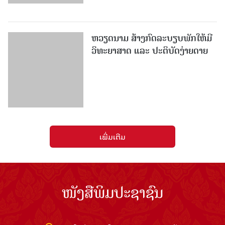
ຫວຽດນາມ ສ້າງກົດລະບຽບພັກໃຫ້ມີ
ວິທະຍາສາດ ແລະ ປະຕິບັດງ່າຍດາຍ
ເພີ່ມເຕີມ
ໜັງສືພິມປະຊາຊົນ