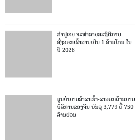
ກຳປູເຈຍ ຈະທຳລາຍສະຖິຕິການ
ສົ່ງອອກເຂົ້າສານເກີນ 1 ລ້ານໂຕນ ໃນ
ປີ 2026
ມູນຄ່າການຄ້າຂາເຂົ້າ-ຂາອອກດ້ານການ
ບໍລິການຂອງຈີນ ບັນລຸ 3,779 ຕື້ 750
ລ້ານຢວນ