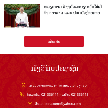
ຫວຽດນາມ ສ້າງກົດລະບຽບພັກໃຫ້ມີ
ວິທະຍາສາດ ແລະ ປະຕິບັດງ່າຍດາຍ
ເພີ່ມເຕີມ
ໜັງສືພິມປະຊາຊົນ
ຖະໜົນກຳແພງເມືອງ ນະຄອນຫຼວງວຽງຈັນ
ໂທລະສັບ: 021336111 - ແຟັກ: 021336113
ອີເມວ:
pasaxonn@yahoo.com