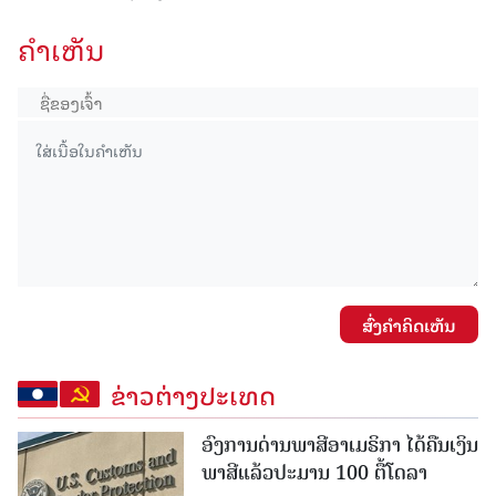
ຄໍາເຫັນ
ສົ່ງຄໍາຄິດເຫັນ
ຂ່າວຕ່າງປະເທດ
ອົງການດ່ານພາສີອາເມຣິກາ ໄດ້ຄືນເງິນ
ພາສີແລ້ວປະມານ 100 ຕື້ໂດລາ