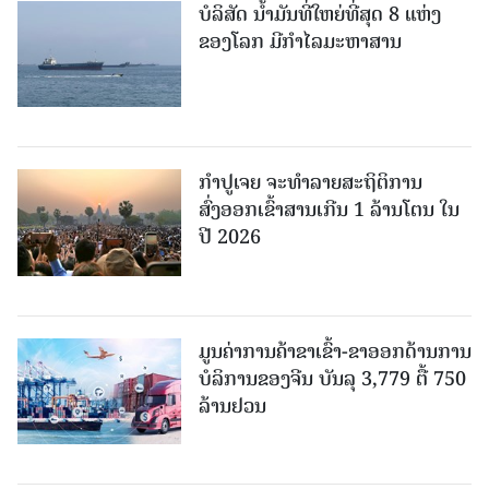
ບໍລິສັດ ນ້ຳມັນທີ່ໃຫຍ່ທີ່ສຸດ 8 ແຫ່ງ
ຂອງໂລກ ມີກຳໄລມະຫາສານ
ກຳປູເຈຍ ຈະທຳລາຍສະຖິຕິການ
ສົ່ງອອກເຂົ້າສານເກີນ 1 ລ້ານໂຕນ ໃນ
ປີ 2026
ມູນຄ່າການຄ້າຂາເຂົ້າ-ຂາອອກດ້ານການ
ບໍລິການຂອງຈີນ ບັນລຸ 3,779 ຕື້ 750
ລ້ານຢວນ