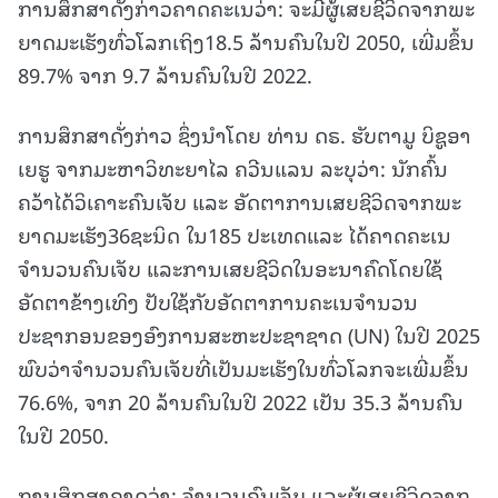
ການສຶກສາດັ່ງກ່າວຄາດຄະເນວ່າ: ຈະມີຜູ້ເສຍຊີວິດຈາກພະ
ຍາດມະເຮັງທົ່ວໂລກເຖິງ18.5 ລ້ານຄົນໃນປີ 2050, ເພີ່ມຂຶ້ນ
89.7% ຈາກ 9.7 ລ້ານຄົນໃນປີ 2022.
ການສຶກສາດັ່ງກ່າວ ຊຶ່ງນໍາໂດຍ ທ່ານ ດຣ. ຮັບຕາມູ ບິຊູອາ
ເຍຮູ ຈາກມະຫາວິທະຍາໄລ ຄວີນແລນ ລະບຸວ່າ: ນັກຄົ້ນ
ຄວ້າໄດ້ວິເຄາະຄົນເຈັບ ແລະ ອັດຕາການເສຍຊີວິດຈາກພະ
ຍາດມະເຮັງ36ຊະນິດ ໃນ185 ປະເທດແລະ ໄດ້ຄາດຄະເນ
ຈຳນວນຄົນເຈັບ ແລະການເສຍຊີວິດໃນອະນາຄົດໂດຍໃຊ້
ອັດຕາຂ້າງເທິງ ປັບໃຊ້ກັບອັດຕາການຄະເນຈຳນວນ
ປະຊາກອນຂອງອົງການສະຫະປະຊາຊາດ (UN) ໃນປີ 2025
ພົບວ່າຈໍານວນຄົນເຈັບທີ່ເປັນມະເຮັງໃນທົ່ວໂລກຈະເພີ່ມຂຶ້ນ
76.6%, ຈາກ 20 ລ້ານຄົນໃນປີ 2022 ເປັນ 35.3 ລ້ານຄົນ
ໃນປີ 2050.
ການສຶກສາຄາດວ່າ: ຈໍານວນຄົນເຈັບ ແລະຜູ້ເສຍຊີວິດຈາກ