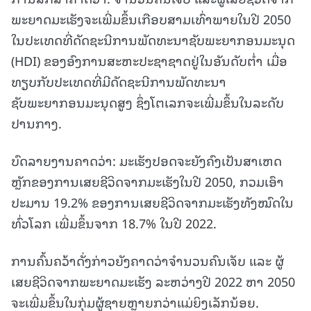
ພະຍາດມະເຮັງຈະເພີ່ມຂຶ້ນເກືອບສາມເທົ່າພາຍໃນປີ 2050
ໃນປະເທດທີ່ດັດຊະນີການພັດທະນາຊັບພະຍາກອນມະນຸດ
(HDI) ຂອງອົງການສະຫະປະຊາຊາດຢູ່ໃນອັນດັບຕໍ່າ ເມື່ອ
ທຽບກັບປະເທດທີ່ມີດັດຊະນີການພັດທະນາ
ຊັບພະຍາກອນມະນຸດສູງ ຊຶ່ງໂຕເລກຈະເພີ່ມຂຶ້ນໃນລະດັບ
ປານກາງ.
ບົດລາຍງານຄາດວ່າ: ມະເຮັງປອດຈະຍັງຄົງເປັນສາເຫດ
ຫຼັກຂອງການເສຍຊີວິດຈາກມະເຮັງໃນປີ 2050, ກວມເອົາ
ປະມານ 19.2% ຂອງການເສຍຊີວິດຈາກມະເຮັງທັງໝົດໃນ
ທົ່ວໂລກ ເພີ່ມຂຶ້ນຈາກ 18.7% ໃນປີ 2022.
ການຄົ້ນຄວ້າດັ່ງກ່າວຍັງຄາດວ່າຈຳນວນຄົນເຈັບ ແລະ ຜູ້
ເສຍຊີວິດຈາກພະຍາດມະເຮັງ ລະຫວ່າງປີ 2022 ຫາ 2050
ຈະເພີ່ມຂຶ້ນໃນກຸ່ມຜູ້ຊາຍຫຼາຍກວ່າແມ່ຍິງເລັກນ້ອຍ.