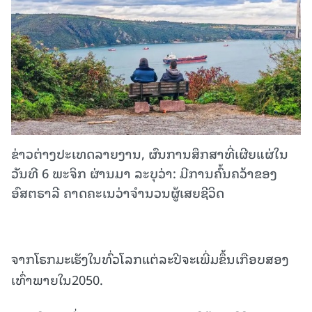
ຂ່າວຕ່າງປະເທດລາຍງານ, ຜົນການສຶກສາທີ່ເຜີຍແຜ່ໃນ
ວັນທີ 6 ພະຈິກ ຜ່ານມາ ລະບຸວ່າ: ມີການຄົ້ນຄວ້າຂອງ
ອົສຕຣາລີ ຄາດຄະເນວ່າຈໍານວນຜູ້ເສຍຊີວິດ
ຈາກໂຣກມະເຮັງໃນທົ່ວໂລກແຕ່ລະປີຈະເພີ່ມຂຶ້ນເກືອບສອງ
ເທົ່າພາຍໃນ2050.