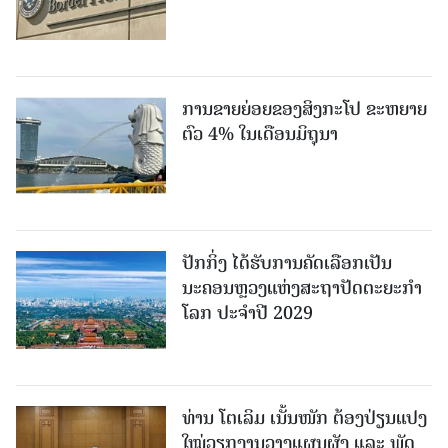
ການຂາຍຍ່ອຍຂອງສິງກະໂປ ຂະຫຍາຍ
ຕົວ 4% ໃນເດືອນມິຖຸນາ
ປັກກິ່ງ ໄດ້ຮັບການຄັດເລືອກເປັນ
ນະຄອນຫຼວງແຫ່ງສະຖາປັດຕະຍະກຳ
ໂລກ ປະຈຳປີ 2029
ທ່ານ ໂຕ​ເລິມ ເນັ້ນໜັກ ຕ້ອງ​ປ່ຽນ​ແປງ​
ໃໝ່​ວຽກ​ງານ​ວາງ​ແຜນ​ຜັງ ແລະ ​ພັດ​