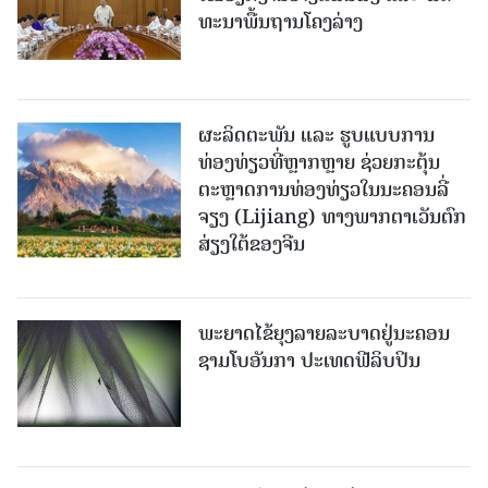
ທະ​ນາ​ພື້ນ​ຖານ​ໂຄງ​ລ່າງ
ຜະລິດຕະພັນ ແລະ ຮູບແບບການ
ທ່ອງທ່ຽວທີ່ຫຼາກຫຼາຍ ຊ່ວຍກະຕຸ້ນ
ຕະຫຼາດການທ່ອງທ່ຽວໃນນະຄອນລີ່
ຈຽງ (Lijiang) ທາງພາກຕາເວັນຕົກ
ສ່ຽງໃຕ້ຂອງຈີນ
ພະຍາດໄຂ້ຍຸງລາຍລະບາດຢູ່ນະຄອນ
ຊາມໂບ​ອັນກາ ປະເທດຟີລິບປິນ