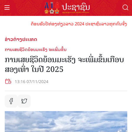
ຕ້ອນຮັບປີທ່ອງທ່ຽວລາວ 2024 ປະຊາຊົນລາວທຸກຄົນຈົ່ງພ້ອມເປັ
ຂ່າວຕ່າງປະເທດ
ການເສຍຊີວິດຍ້ອນມະເຮັງ ຈະເພີ່ມຂຶ້ນ
ການເສຍຊີວິດຍ້ອນມະເຮັງ ຈະເພີ່ມຂຶ້ນເກືອບ
ສອງເທົ່າ ໃນປີ 2025
13:16 07/11/2024