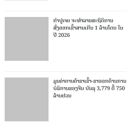
ມູນຄ່າການຄ້າຂາເຂົ້າ-ຂາອອກດ້ານການ
ບໍລິການຂອງຈີນ ບັນລຸ 3,779 ຕື້ 750
ລ້ານຢວນ
ຫວຽດນາມ ສ້າງກົດລະບຽບພັກໃຫ້ມີ
ວິທະຍາສາດ ແລະ ປະຕິບັດງ່າຍດາຍ
ເພີ່ມເຕີມ