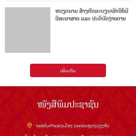
ໜັງສືພິມປະຊາຊົນ
ຖະໜົນກຳແພງເມືອງ ນະຄອນຫຼວງວຽງຈັນ
ໂທລະສັບ: 021336111 - ແຟັກ: 021336113
ອີເມວ:
pasaxonn@yahoo.com
ສຳ​ນັກ​ຂ່າວ​ສານ​ທີ່​ສຳ​ຄັນ​
ຄະນະໂຄສະນາອົບຮົມ​ສູນ​ກາງ​ພັກ
ໜັງສືພິມ ປະ​ຊາ​ຊົນ
ສຳ​ນັກ​ງານ​ທີ່​ສຳ​ຄັນ