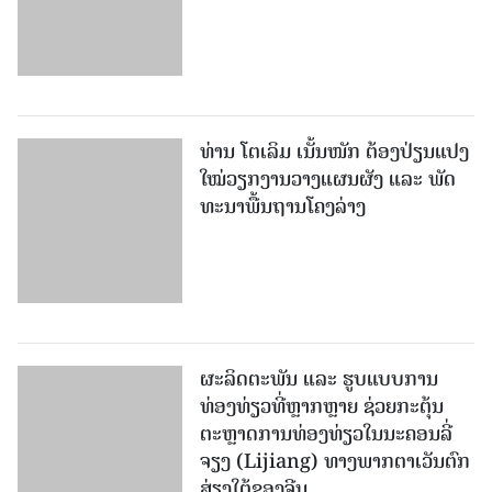
ທ່ານ ໂຕ​ເລິມ ເນັ້ນໜັກ ຕ້ອງ​ປ່ຽນ​ແປງ​
ໃໝ່​ວຽກ​ງານ​ວາງ​ແຜນ​ຜັງ ແລະ ​ພັດ​
ທະ​ນາ​ພື້ນ​ຖານ​ໂຄງ​ລ່າງ
ຜະລິດຕະພັນ ແລະ ຮູບແບບການ
ທ່ອງທ່ຽວທີ່ຫຼາກຫຼາຍ ຊ່ວຍກະຕຸ້ນ
ຕະຫຼາດການທ່ອງທ່ຽວໃນນະຄອນລີ່
ຈຽງ (Lijiang) ທາງພາກຕາເວັນຕົກ
ສ່ຽງໃຕ້ຂອງຈີນ