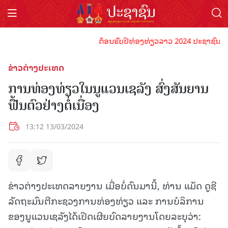
ຕ້ອນຮັບປີທ່ອງທ່ຽວລາວ 2024 ປະຊາຊົນລາວທຸກຄ
ຂ່າວຕ່າງປະເທດ
ການທ່ອງທ່ຽວໃນນູແວນເຊລັງ ສົ່ງສັນຍານ
ຟື້ນຕົວຢ່າງຕໍ່ເນື່ອງ
13:12 13/03/2024
ຂ່າວຕ່າງປະເທດລາຍງານ ເມື່ອບໍ່ດົນມານີ້, ທ່ານ ແມັດ ດູຊີ
ລັດຖະມົນຕີກະຊວງການທ່ອງທ່ຽວ ແລະ ການບໍລິການ
ຂອງນູແວນເຊລັງໄດ້ເປີດເຜີຍບົດລາຍງານໂດຍລະບຸວ່າ: