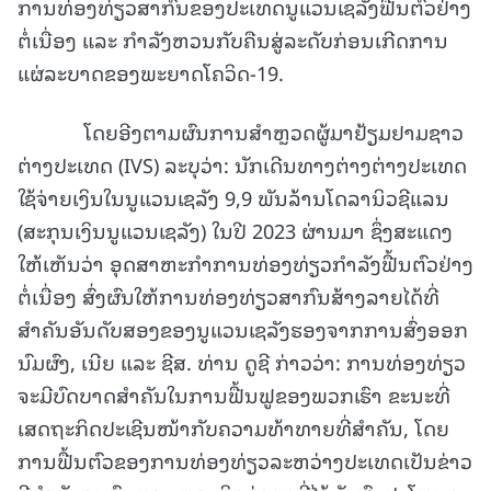
ການທ່ອງທ່ຽວສາກົນຂອງປະເທດນູແວນເຊລັງຟື້ນຕົວຢ່າງ
ຕໍ່ເນື່ອງ ແລະ ກຳລັງຫວນກັບຄືນສູ່ລະດັບກ່ອນເກີດການ
ແຜ່ລະບາດຂອງພະຍາດໂຄວິດ-19.
ໂດຍອີງຕາມຜົນການສຳຫຼວດຜູ້ມາຢ້ຽມຢາມຊາວ
ຕ່າງປະເທດ (IVS) ລະບຸວ່າ: ນັກເດີນທາງຕ່າງຕ່າງປະເທດ
ໃຊ້ຈ່າຍເງິນໃນນູແວນເຊລັງ 9,9 ພັນລ້ານໂດລານິວຊີແລນ
(ສະກຸນເງິນນູແວນເຊລັງ) ໃນປີ 2023 ຜ່ານມາ ຊຶ່ງສະແດງ
ໃຫ້ເຫັນວ່າ ອຸດສາຫະກຳການທ່ອງທ່ຽວກຳລັງຟື້ນຕົວຢ່າງ
ຕໍ່ເນື່ອງ ສົ່ງຜົນໃຫ້ການທ່ອງທ່ຽວສາກົນສ້າງລາຍໄດ້ທີ່
ສຳຄັນອັນດັບສອງຂອງນູແວນເຊລັງຮອງຈາກການສົ່ງອອກ
ນົມຜົງ, ເນີຍ ແລະ ຊີສ. ທ່ານ ດູຊີ ກ່າວວ່າ: ການທ່ອງທ່ຽວ
ຈະມີບົດບາດສຳຄັນໃນການຟື້ນຟູຂອງພວກເຮົາ ຂະນະທີ່
ເສດຖະກິດປະເຊີນໜ້າກັບຄວາມທ້າທາຍທີ່ສຳຄັນ, ໂດຍ
ການຟື້ນຕົວຂອງການທ່ອງທ່ຽວລະຫວ່າງປະເທດເປັນຂ່າວ