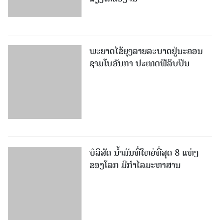
ພະຍາດໄຂ້ຍຸງລາຍລະບາດຢູ່ນະຄອນ
ຊາມໂບ​ອັນກາ ປະເທດຟີລິບປິນ
ບໍລິສັດ ນ້ຳມັນທີ່ໃຫຍ່ທີ່ສຸດ 8 ແຫ່ງ
ຂອງໂລກ ມີກຳໄລມະຫາສານ
ກຳປູເຈຍ ຈະທຳລາຍສະຖິຕິການ
ສົ່ງອອກເຂົ້າສານເກີນ 1 ລ້ານໂຕນ ໃນ
ປີ 2026