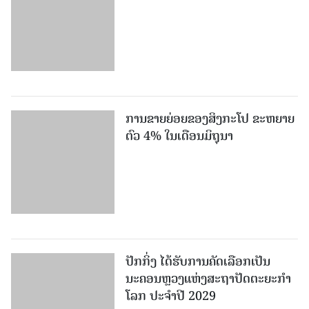
ການຂາຍຍ່ອຍຂອງສິງກະໂປ ຂະຫຍາຍ
ຕົວ 4% ໃນເດືອນມິຖຸນາ
ປັກກິ່ງ ໄດ້ຮັບການຄັດເລືອກເປັນ
ນະຄອນຫຼວງແຫ່ງສະຖາປັດຕະຍະກຳ
ໂລກ ປະຈຳປີ 2029