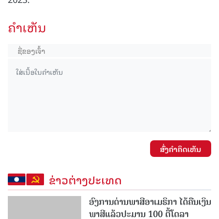
ຄໍາເຫັນ
ສົ່ງຄໍາຄິດເຫັນ
ຂ່າວຕ່າງປະເທດ
ອົງການດ່ານພາສີອາເມຣິກາ ໄດ້ຄືນເງິນ
ພາສີແລ້ວປະມານ 100 ຕື້ໂດລາ