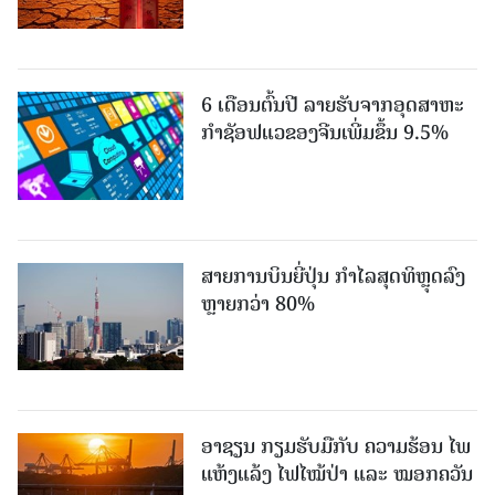
6 ເດືອນຕົ້ນປີ ລາຍຮັບຈາກອຸດສາຫະ
ກຳຊັອຟແວຂອງຈີນເພີ່ມຂຶ້ນ 9.5%
ສາຍການບິນຍີ່ປຸ່ນ ກຳໄລສຸດທິຫຼຸດລົງ
ຫຼາຍກວ່າ 80%
ອາຊຽນ ກຽມຮັບມືກັບ ຄວາມຮ້ອນ ໄພ
ແຫ້ງແລ້ງ ໄຟໄໝ້ປ່າ ແລະ ໝອກຄວັນ