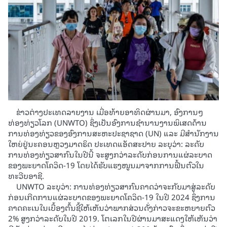
ຂ່າວຕ່າງປະເທດລາຍງານ ເມື່ອທ້າຍອາທິດຜ່ານມາ, ອົງການໆ
ທ່ອງທ່ຽວໂລກ (UNWTO) ຊຶ່ງເປັນອົງການຊຳນານງານພິເສດດ້ານ
ການທ່ອງທ່ຽວຂອງອົງການສະຫະປະຊາຊາດ (UN) ແລະ ມີສຳນັກງານ
ໃຫຍ່ຢູ່ນະຄອນຫຼວງມາດຣິດ ປະເທດແອັດສະປາຍ ລະບຸວ່າ: ລະດັບ
ການທ່ອງທ່ຽວສາກົນໃນປີນີ້ ຈະສູງກວ່າລະດັບກ່ອນການແຜ່ລະບາດ
ຂອງພະຍາດໂຄວິດ-19 ໂດຍໄດ້ຮັບແຮງໜູນມາຈາກການຟື້ນຕົວໃນ
ທະວີບອາຊີ.
UNWTO ລະບຸວ່າ: ການທ່ອງທ່ຽວສາກົນຄາດວ່າຈະກັບມາສູ່ລະດັບ
ກ່ອນເກີດການແຜ່ລະບາດຂອງພະຍາດໂຄວິດ-19 ໃນປີ 2024 ຊຶ່ງການ
ຄາດຄະເນໃນເບື້ອງຕົ້ນຊີ້ໃຫ້ເຫັນວ່າພາກສ່ວນດັ່ງກ່າວຈະຂະຫຍາຍຕົວ
2% ສູງກວ່າລະດັບໃນປີ 2019. ໂຕເລກໃນປີຜ່ານມາສະແດງໃຫ້ເຫັນວ່າ