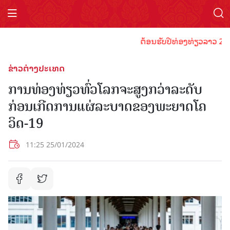
ຕ້ອນຮັບປີທ່ອງທ່ຽວລາວ 2024 ປະ
ຂ່າວຕ່າງປະເທດ
ການທ່ອງທ່ຽວທົ່ວໂລກຈະສູງກວ່າລະດັບ
ກ່ອນເກີດການແຜ່ລະບາດຂອງພະຍາດໂຄ
ວິດ-19
11:25 25/01/2024