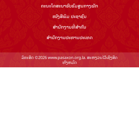
ຄະນະໂຄສະນາອົບຮົມ​ສູນ​ກາງ​ພັກ
ໜັງສືພິມ ປະ​ຊາ​ຊົນ
ສຳ​ນັກ​ງານ​ທີ່​ສຳ​ຄັນ
ສຳ​ນັກ​ງານ​ປະ​ທານ​ປະ​ເທດ
ລິຂະສິດ ©2026 www.pasaxon.org.la. ສະຫງວນໄວ້ເຊິງສິດ
ທັງຫມົດ