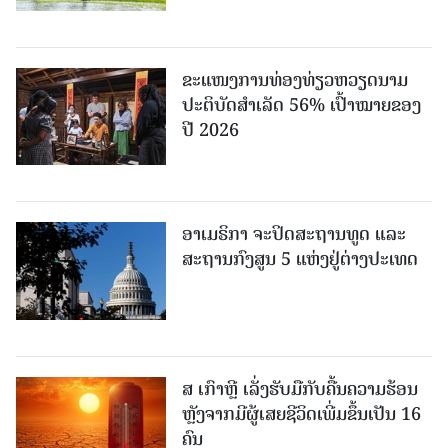
ຂະ​ແໜງ​ການ​ທ່ອງ​ທ່ຽວຫວຽດນາມ ​
ປະ​ຕິ​ບັດ​ສຳ​ເລັດ 56% ເປົ້າ​ໝາຍຂອງ
ປີ 2026
ອາເມຣິກາ ຈະປິດສະຖານທູດ ແ​ລະ
ສະຖານກົງສູນ 5 ແຫ່ງ​ຢູ່​ຕ່າງ​ປະ​ເທດ
ສ ເກົາຫຼີ ເລັ່ງຮັບມືກັບຄື້ນຄວາມຮ້ອນ
ຫຼັງຈາກມີຜູ້ເສຍຊີວິດເພີ່ມຂຶ້ນເປັນ 16
ຄົນ