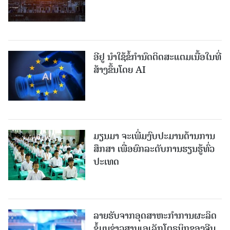
ອີຢູ ນຳໃຊ້ຂໍ້ກຳນົດຕິດສະແຕມເນື້ອໃນທີ່
ສ້າງຂຶ້ນໂດຍ AI
ມຽນມາ ຈະເພີ່ມງົບປະມານດ້ານການ
ສຶກສາ ເພື່ອຍົກລະດັບການຮຽນຮູ້ທົ່ວ
ປະເທດ
ລາຍ​ຮັບ​ຈາກ​ອຸດ​ສາ​ຫະ​ກຳ​ການ​ຜະ​ລິດ​
ຂໍ້ມູນຂ່າວສານ​ເອ​ເລັກ​ໂຕ​ຣ​ນິກ​ຂອງ​ຈີນ​ ​