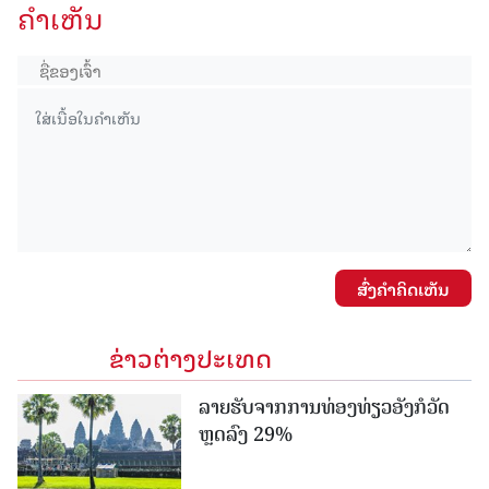
ຄໍາເຫັນ
ສົ່ງຄໍາຄິດເຫັນ
ຂ່າວຕ່າງປະເທດ
ລາຍຮັບຈາກການທ່ອງທ່ຽວອັງກໍວັດ
ຫຼດລົງ 29%