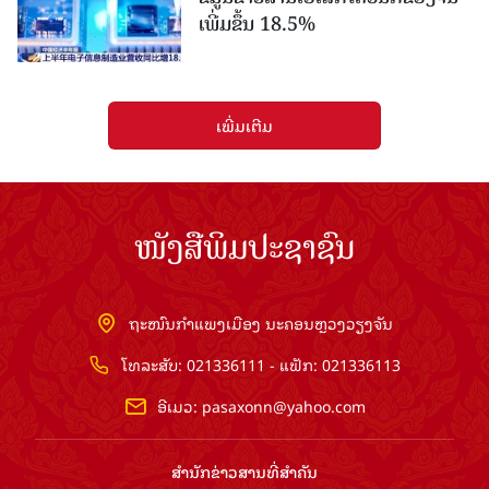
ເພີ່ມຂຶ້ນ 18.5%
ເພີ່ມເຕີມ
ໜັງສືພິມປະຊາຊົນ
ຖະໜົນກຳແພງເມືອງ ນະຄອນຫຼວງວຽງຈັນ
ໂທລະສັບ: 021336111 - ແຟັກ: 021336113
ອີເມວ:
pasaxonn@yahoo.com
ສຳ​ນັກ​ຂ່າວ​ສານ​ທີ່​ສຳ​ຄັນ​