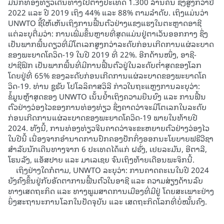
ມີນັກທ່ອງທ່ຽວເດີນທາງໄປຕ່າງປະເທດ 1.300 ລ້ານຄົນ ຊຶ່ງສູງກວ່າປີ
2022 ແລະ ປີ 2019 ເຖິງ 44% ແລະ 88% ຕາມລຳດັບ. ເຖິງແມ່ນວ່າ
UNWTO ຊີ້ໃຫ້ເຫັນເຖິງການຟື້ນຕົວຢ່າງແຂງແຮງໃນຕະຫຼາດອາຊີ
ແຕ່ລະບຸຕື່ມວ່າ: ການເພີ່ມຂຶ້ນຫຼາຍທີ່ສຸດແມ່ນຢູ່ຕາເວັນອອກກາງ ຊຶ່ງ
ເປັນພາກພື້ນດຽວທີ່ມີໂຕເລກສູງກວ່າລະດັບກ່ອນເກີດການແຜ່ລະບາດ
ຂອງພະຍາດໂຄວິດ-19 ໃນປີ 2019 ທີ່ 22%. ອີກດ້ານໜຶ່ງ, ອາຊີ-
ປາຊີຟິກ ເປັນພາກພື້ນທີ່ມີການຟື້ນຕົວຢູ່ໃນລະດັບຕ່ຳສຸດຂອງໂລກ
ໂດຍຢູ່ທີ່ 65% ຂອງລະດັບກ່ອນເກີດການແຜ່ລະບາດຂອງພະຍາດໂຄ
ວິດ-19. ທ່ານ ຊູຣັບ ໂປໂລລິຄາສວິລີ ກ່າວໃນຖະແຫຼງການລະບຸວ່າ:
ຂໍ້ມູນຫຼ້າສຸດຂອງ UNWTO ເນັ້ນຢໍ້າເຖິງຄວາມຍືນຍົງ ແລະ ການຟື້ນ
ຕົວຢ່າງວ່ອງໄວຂອງການທ່ອງທ່ຽວ ຊຶ່ງຄາດວ່າຈະມີໂຕເລກໃນລະດັບ
ກ່ອນເກີດການແຜ່ລະບາດຂອງພະຍາດໂຄວິດ-19 ພາຍໃນທ້າຍປີ
2024. ທັງນີ້, ການທ່ອງທ່ຽວຈີນຄາດວ່າຈະຂະຫຍາຍຕົວຢ່າງວ່ອງໄວ
ໃນປີນີ້ ເນື່ອງຈາກອຳນາດການປົກຄອງປັກກິ່ງອອກນະໂຍບາຍຟຣີວີຊາ
ສຳລັບນັກເດີນທາງຈາກ 6 ປະເທດໄດ້ແກ່ ຝຣັ່ງ, ເຢຍລະມັນ, ອີຕາລີ,
ໂຮນລັງ, ແອັສປາຍ ແລະ ມາເລເຊຍ ຈົນເຖິງທ້າຍເດືອນພະຈິກນີ້.
ເຖິງຢ່າງໃດກໍຕາມ, UNWTO ລະບຸວ່າ: ການຄາດຄະເນໃນປີ 2024
ຍັງຄົງຂຶ້ນຢູ່ກັບອັດຕາການຟື້ນຕົວໃນອາຊີ ແລະ ຄວາມສ່ຽງດ້ານລົບ
ທາງເສດຖະກິດ ແລະ ທາງພູມສາດການເມືອງທີ່ມີຢູ່ ໂດຍສະເພາະຢ່າງ
ຍິ່ງສະຖານະການໂລກໃນປັດຈຸບັນ ແລະ ເສດຖະກິດໂລກທີ່ບໍ່ໝັ້ນຄົງ.