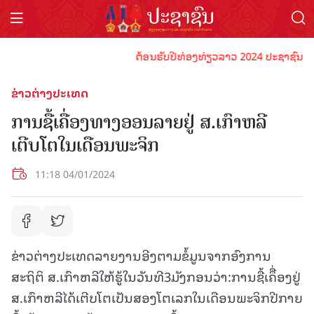
ຕ້ອນຮັບປີທ່ອງທ່ຽວລາວ 2024 ປະຊາຊົນລາວທຸກ
ຂ່າວຕ່າງປະເທດ
ການຊື້ເຄື່ອງທາງອອນລາຍຢູ່ ສ.ເກົາຫລີ
ເຕີບໂຕໃນເດືອນພະຈິກ
11:18 04/01/2024
ຂ່າວຕ່າງປະເທດລາຍງານອີງຕາມຂໍ້ມູນຈາກອົງການ
ສະຖິຕິ ສ.ເກົາຫລີໃຫ້ຮູ້ໃນວັນທີ3ມັງກອນວ່າ:ການຊື້ເຄຶື່ອງຢູ່
ສ.ເກົາຫລີໄດ້ເຕີບໂຕເປັນສອງໂຕເລກໃນເດືອນພະຈິກປີກາຍ