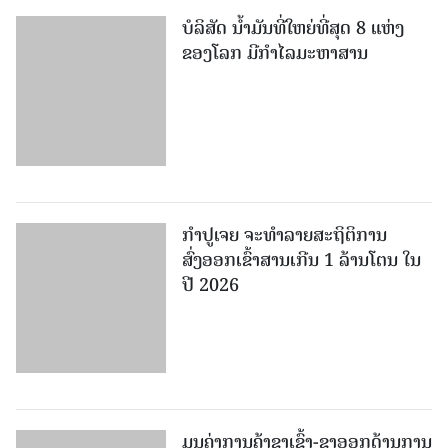
ປີ 2026
ມູນຄ່າການຄ້າຂາເຂົ້າ-ຂາອອກດ້ານການ
ບໍລິການຂອງຈີນ ບັນລຸ 3,779 ຕື້ 750
ລ້ານຢວນ
ຫວຽດນາມ ສ້າງກົດລະບຽບພັກໃຫ້ມີ
ວິທະຍາສາດ ແລະ ປະຕິບັດງ່າຍດາຍ
ເພີ່ມເຕີມ