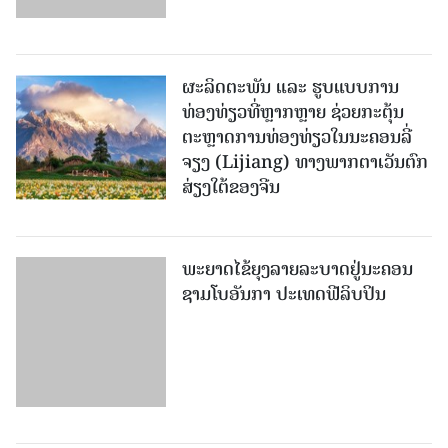
ຈຽງ (Lijiang) ທາງພາກຕາເວັນຕົກ
ສ່ຽງໃຕ້ຂອງຈີນ
ພະຍາດໄຂ້ຍຸງລາຍລະບາດຢູ່ນະຄອນ
ຊາມໂບ​ອັນກາ ປະເທດຟີລິບປິນ
ບໍລິສັດ ນ້ຳມັນທີ່ໃຫຍ່ທີ່ສຸດ 8 ແຫ່ງ
ຂອງໂລກ ມີກຳໄລມະຫາສານ
ກຳປູເຈຍ ຈະທຳລາຍສະຖິຕິການ
ສົ່ງອອກເຂົ້າສານເກີນ 1 ລ້ານໂຕນ ໃນ