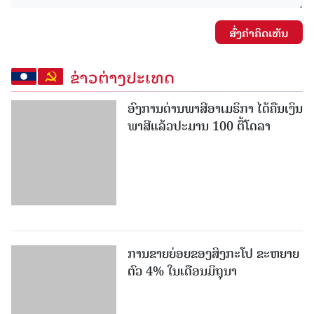
ສົ່ງຄໍາຄິດເຫັນ
ຂ່າວຕ່າງປະເທດ
ອົງການດ່ານພາສີອາເມຣິກາ ໄດ້ຄືນເງິນ
ພາສີແລ້ວປະມານ 100 ຕື້ໂດລາ
ການຂາຍຍ່ອຍຂອງສິງກະໂປ ຂະຫຍາຍ
ຕົວ 4% ໃນເດືອນມິຖຸນາ