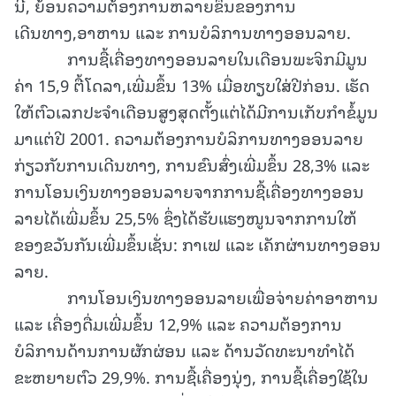
ນີ້, ຍ້ອນຄວາມຕ້ອງການຫລາຍຂຶ້ນຂອງການ
ເດີນທາງ,ອາຫານ ແລະ ການບໍລິການທາງອອນລາຍ.
ການຊື້ເຄື່ອງທາງອອນລາຍໃນເດືອນພະຈິກມີມູນ
ຄ່າ 15,9 ຕື້ໂດລາ,ເພີ່ມຂຶ້ນ 13% ເມື່ອທຽບໃສ່ປີກ່ອນ. ເຮັດ
ໃຫ້ຕົວເລກປະຈຳເດືອນສູງສຸດຕັ້ງແຕ່ໄດ້ມີການເກັບກຳຂໍ້ມູນ
ມາແຕ່ປີ 2001. ຄວາມຕ້ອງການບໍລິການທາງອອນລາຍ
ກ່ຽວກັບການເດີນທາງ, ການຂົນສົ່ງເພີ່ມຂຶ້ນ 28,3% ແລະ
ການໂອນເງິນທາງອອນລາຍຈາກການຊື້ເຄື່ອງທາງອອນ
ລາຍໄດ້ເພີ່ມຂຶ້ນ 25,5% ຊຶ່ງໄດ້ຮັບແຮງໜູນຈາກການໃຫ້
ຂອງຂວັນກັນເພີ່ມຂຶ້ນເຊັ່ນ: ກາເຟ ແລະ ເຄັກຜ່ານທາງອອນ
ລາຍ.
ການໂອນເງິນທາງອອນລາຍເພື່ອຈ່າຍຄ່າອາຫານ
ແລະ ເຄື່ອງດື່ມເພີ່ມຂຶ້ນ 12,9% ແລະ ຄວາມຕ້ອງການ
ບໍລິການດ້ານການຜັກຜ່ອນ ແລະ ດ້ານວັດທະນາທຳໄດ້
ຂະຫຍາຍຕົວ 29,9%. ການຊື້ເຄື່ອງນຸ່ງ, ການຊື້ເຄື່ອງໃຊ້ໃນ