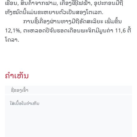
ເຮືອນ, ສິນຄ້າຈາກຟາມ, ເຄື່ອງໃຊ້ໄຟຟ້າ, ອຸປະກອນມືຖື
ທັງໝົດນີ້ແມ່ນຂະຫຍາຍຕົວເປັນສອງໂຕເລກ.
ການຊື້ເຄື່ອງຜ່ານທາງມືຖືອັດສະລິຍະ ເພີ່ມຂຶ້ນ
12,1%, ຕະຫລອດປີຈົນຮອດເດືອນພະຈິກມີມູນຄ່າ 11,6 ຕື້
ໂດລາ.
ຄໍາເຫັນ