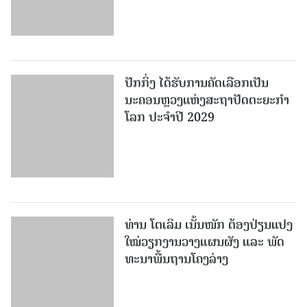
ປັກກິ່ງ ໄດ້ຮັບການຄັດເລືອກເປັນ
ນະຄອນຫຼວງແຫ່ງສະຖາປັດຕະຍະກຳ
ໂລກ ປະຈຳປີ 2029
ທ່ານ ໂຕ​ເລິມ ເນັ້ນໜັກ ຕ້ອງ​ປ່ຽນ​ແປງ​
ໃໝ່​ວຽກ​ງານ​ວາງ​ແຜນ​ຜັງ ແລະ ​ພັດ​
ທະ​ນາ​ພື້ນ​ຖານ​ໂຄງ​ລ່າງ
ຜະລິດຕະພັນ ແລະ ຮູບແບບການ
ທ່ອງທ່ຽວທີ່ຫຼາກຫຼາຍ ຊ່ວຍກະຕຸ້ນ
ຕະຫຼາດການທ່ອງທ່ຽວໃນນະຄອນລີ່