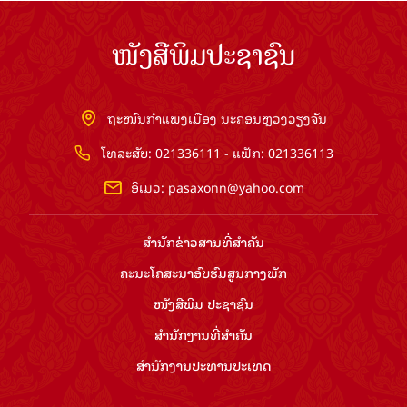
ລິຂະສິດ ©2026 www.pasaxon.org.la. ສະຫງວນໄວ້ເຊິງສິດ
ທັງຫມົດ