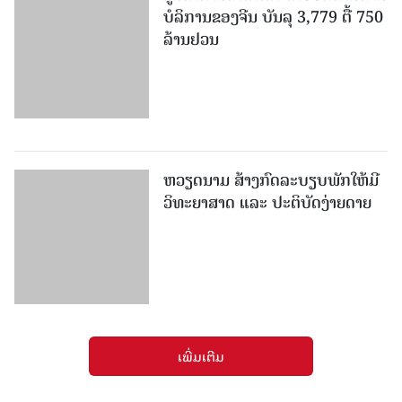
ໜັງສືພິມປະຊາຊົນ
ຖະໜົນກຳແພງເມືອງ ນະຄອນຫຼວງວຽງຈັນ
ໂທລະສັບ: 021336111 - ແຟັກ: 021336113
ອີເມວ:
pasaxonn@yahoo.com
ສຳ​ນັກ​ຂ່າວ​ສານ​ທີ່​ສຳ​ຄັນ​
ຄະນະໂຄສະນາອົບຮົມ​ສູນ​ກາງ​ພັກ
ໜັງສືພິມ ປະ​ຊາ​ຊົນ
ສຳ​ນັກ​ງານ​ທີ່​ສຳ​ຄັນ
ສຳ​ນັກ​ງານ​ປະ​ທານ​ປະ​ເທດ