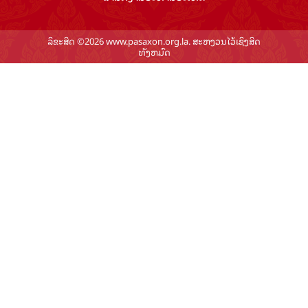
ລິຂະສິດ ©2026 www.pasaxon.org.la. ສະຫງວນໄວ້ເຊິງສິດ
ທັງຫມົດ