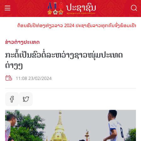
ຕ້ອນຮັບປີທ່ອງທ່ຽວລາວ 2024 ປະຊາຊົນລາວທຸກຄົນຈົ່ງພ້ອມເປັນເຈົ້າພາບ
ຂ່າວຕ່າງປະເທດ
ກະຕໍ້ເປັນຂົວຕໍ່ລະຫວ່າງຊາວໜຸ່ມປະເທດ
ຕ່າງໆ
11:08 23/02/2024