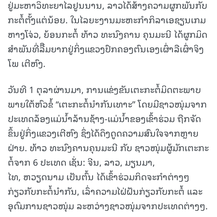
ຢູ່ມະຫາວິທະຍາໄລຢູນນານ, ລາວໄດ້ສ້າງຄວາມຜູກພັນກັບ
ກະຕໍ້ຕັ້ງແຕ່ນ້ອຍ. ໃນໄລຍະງານ​ມະ​ຫະ​ກຳກິລາເອຊຽນເກມ
ຫາງ​ໂຈ່ວ, ຍ້ອນກະຕໍ້ ທ້າວ ທະນົງຄານ ຄຸນມະນີ ໄດ້​ຜູກ​ມິດ​
ສຳພັນທີ່ລືືມ​ຍາກຢູ່ກິ່ງແຂວງປົກຄອງຕົນເອງເຜົ່າລືເຜົ່າຈິງ
ໂພ ເຕີຫົງ.
ວັນທີ 1 ຕຸລາ​ຜ່ານມາ, ການ​ແຂ່ງ​ຂັນເຕະກະຕໍ້ມິດ​ຕະ​ພາບ
ພາຍໃຕ້​ຫົວ​ຂໍ້ “ເຕະກະຕໍ້ນໍາກັນເທາະ” ໂດຍມີຊາວໜຸ່ມຈາກ
ປະເທດ​ລ້ອງແມ່ນໍ້າລ້ານຊ້າງ-ແມ່ນໍ້າຂອງເຂົ້າຮ່ວມ ຖືກຈັດ
ຂຶ້ນຢູ່ກິ່ງແຂວງເຕີຫົງ ຊຶ່ງໄດ້ດຶງດູດຄວາມສົນໃຈຈາກຫຼາຍ
ຝ່າຍ. ທ້າວ ທະນົງຄານຄຸນມະນີ ກັບ ​ຊາວໜຸ່ມຜູ້ມັກ​ເຕະກະ
ຕໍ້ຈາກ 6 ປະ​ເທດ ເຊັ່ນ: ຈີນ, ລາວ, ມຽນມາ,
ໄທ, ຫວຽດນາມ ເປັນ​ຕົ້ນ ໄດ້ເຂົ້າຮ່ວມກິດຈະກໍາຕ່າງໆ
ກ່ຽວກັບກະຕໍ້ນໍາກັນ, ເລົ່າຄວາມ​ໄຝ່​ຝັນ​ກ່ຽວ​ກັບກະຕໍ້ ​ແລະ ​
ອຸ​ດົມ​ການ​ຊາວໜຸ່ມ ລະຫວ່າງ​ຊາວໜຸ່ມຈາກປະເທດຕ່າງໆ.