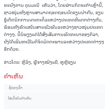
ທະນົງຄານ ຄຸນມະນີ ເຫັນວ່າ, ໂດຍຜ່ານກິດຈະກໍາເຫຼົ່ານີ້, ​
ຊາວໜຸ່ມທັງຫຼາຍສາມາດຖອດ​ຖອນບົດຮຽນນຳ​ກັນ, ​ຮຽນ​
ຮູ້ເຕັກນິກການເຕະກະຕໍ້ລະຫວ່າງປະເທດທີ່ແຕກຕ່າງກັນ,
ພ້ອມທັງ​ຮັດ​ແໜ້ນສາຍພົວພັນ​ລະ​ຫວ່າງ​ຊາວ​ໜຸ່ມ​ປະ​ເທດ​
ຕ່າງໆ. ນີ້ບໍ່ພຽງແຕ່ໄດ້ສົ່ງເສີມການພັດທະນາຂອງກິລາ,
ຍັງໄດ້ເພີ່ມທະວີໄມຕິຈິດມິດຕະພາບລະຫວ່າງປະເທດ​ຕ່າງໆ​
ອີກ​ດ້ວຍ.
ຂ່າວໂດຍ: ຫຼີລິງ, ຟູ້ຈາງໝິງແຢ້, ຫູຫຼີຊຽນ
ຄໍາເຫັນ