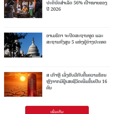
ປະ​ຕິ​ບັດ​ສຳ​ເລັດ 56% ເປົ້າ​ໝາຍຂອງ
ປີ 2026
ອາເມຣິກາ ຈະປິດສະຖານທູດ ແ​ລະ
ສະຖານກົງສູນ 5 ແຫ່ງ​ຢູ່​ຕ່າງ​ປະ​ເທດ
ສ ເກົາຫຼີ ເລັ່ງຮັບມືກັບຄື້ນຄວາມຮ້ອນ
ຫຼັງຈາກມີຜູ້ເສຍຊີວິດເພີ່ມຂຶ້ນເປັນ 16
ຄົນ
ເພີ່ມເຕີມ