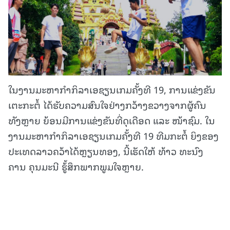
ໃນງານມະ​ຫາ​ກຳກິລາເອຊຽນເກມຄັ້ງທີ 19, ການແຂ່ງຂັນ
ເຕະ​ກະຕໍ້ ໄດ້ຮັບຄວາມສົນໃຈຢ່າງກວ້າງຂວາງຈາກຜູ້ຄົນ
ທັງຫຼາຍ ຍ້ອນ​ມີ​ການ​ແຂ່ງ​ຂັນ​ທີ່​ດຸ​ເດືອດ ແລະ ໜ້າ​ຊົມ. ໃນ
ງານ​ມະ​ຫາ​ກຳກິລາເອຊຽນເກມຄັ້ງທີ 19 ທີມກະຕໍ້ ຍິງຂອງ
ປະເທດລາວຄວ້າໄດ້ຫຼຽນທອງ, ນີ້ເຮັດໃຫ້ ທ້າວ ທະນົງ
ຄານ ຄຸນມະນີ ຮູ້້ສຶກພາກພູມໃຈຫຼາຍ.