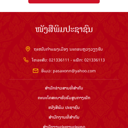
ໜັງສືພິມປະຊາຊົນ
ຖະໜົນກຳແພງເມືອງ ນະຄອນຫຼວງວຽງຈັນ
ໂທລະສັບ: 021336111 - ແຟັກ: 021336113
ອີເມວ:
pasaxonn@yahoo.com
ສຳ​ນັກ​ຂ່າວ​ສານ​ທີ່​ສຳ​ຄັນ​
ຄະນະໂຄສະນາອົບຮົມ​ສູນ​ກາງ​ພັກ
ໜັງສືພິມ ປະ​ຊາ​ຊົນ
ສຳ​ນັກ​ງານ​ທີ່​ສຳ​ຄັນ
ສຳ​ນັກ​ງານ​ປະ​ທານ​ປະ​ເທດ