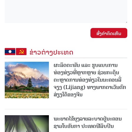
ສົ່ງຄໍາຄິດເຫັນ
ຂ່າວຕ່າງປະເທດ
ຜະລິດຕະພັນ ແລະ ຮູບແບບການ
ທ່ອງທ່ຽວທີ່ຫຼາກຫຼາຍ ຊ່ວຍກະຕຸ້ນ
ຕະຫຼາດການທ່ອງທ່ຽວໃນນະຄອນລີ່
ຈຽງ (Lijiang) ທາງພາກຕາເວັນຕົກ
ສ່ຽງໃຕ້ຂອງຈີນ
ພະຍາດໄຂ້ຍຸງລາຍລະບາດຢູ່ນະຄອນ
ຊາມໂບ​ອັນກາ ປະເທດຟີລິບປິນ