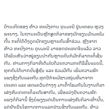
ບ້ານເກີດຂອງ ທ້າວ ທະນົງຄານ ຄຸນມະນີ ຢູ່ນະຄອນ-ຫຼວງ
ພະບາງ, ໃນຖານະເປັນຫຼັກ​ສູດ​ກິ​ລາຂອງນັກ​ຮຽນມັດມະຍົມ
ຕົ້ນ ກະຕໍ້ໄດ້ດຶງດູດນັກຮຽນຫຼາຍຄົນເຂົ້າຮ່ວມ. ຫຼັງຈາກ
ທ້າວ ທະນົງຄານ ຄຸນມະນີ ມາຮອດປະເທດຈີນແລ້ວ ລາວ
ໄດ້ພົບເຫັນວ່າໝູ່ຮຽນນຳກັນຫຼາຍຄົນກໍມັກກິລາກະຕໍ້ເຊັ່ນ
ກັນ. ທ່າມກາງກິລາທີ່ເຕັມໄປດ້ວຍຄວາມກະຕືລືລົ້ນແບບນີ້,
ທຸກຄົນ​ໄດ້​ບາກ​ບັ່ນສູ້ຊົນ ແລະ ຮ່ວມມືກັນ ​ເພີ່ມ​ຄວາມ​ຮັກ​
ແພງ​ຊຶ່ງ​ກັນ​ແລະ​ກັນ.ທຸກປີກໍຈະມີຊາວໜຸ່ມທີ່ມາຈາກ
ປະເທດ ແລະ ເຂດແຄວ້ນຕ່າງໆ ມາເຕົ້າໂຮມກັນໃນງານກິລາ
ແຂ່ງຂັນເຕະກະຕໍ້​ລະ​ດັບ​ສາ​ກົນ, ເພື່ອແບ່ງປັນຄວາມ​ຮັກ​
ແພງຕໍ່ກິລາ​ນີ້ ຊຶ່ງບໍ່ພຽງແຕ່ເປັນການແຂ່ງຂັນກິ​ລາ​ເທົ່າ​ນັ້ນ,
​ແຕ່ຍັງເປັນໂອກາດການແລກປ່ຽນ​ຊຶ່ງ​ກັນ​ແລະ​ກັນ. ທ້າວ