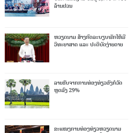
ລ້ານຢວນ
ຫວຽດນາມ ສ້າງກົດລະບຽບພັກໃຫ້ມີ
ວິທະຍາສາດ ແລະ ປະຕິບັດງ່າຍດາຍ
ລາຍຮັບຈາກການທ່ອງທ່ຽວອັງກໍວັດ
ຫຼດລົງ 29%
ຂະ​ແໜງ​ການ​ທ່ອງ​ທ່ຽວຫວຽດນາມ ​