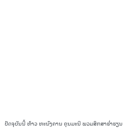
ປັດ​ຈຸບັນນີ້ ທ້າວ ທະນົງຄານ ຄຸນມະນີ ​ພວມສຶກສາຮໍ່າຮຽນ