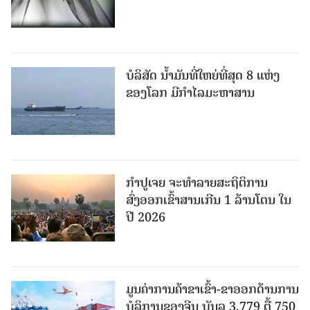
ບໍລິສັດ ນ້ຳມັນທີ່ໃຫຍ່ທີ່ສຸດ 8 ແຫ່ງ
ຂອງໂລກ ມີກຳໄລມະຫາສານ
ກຳປູເຈຍ ຈະທຳລາຍສະຖິຕິການ
ສົ່ງອອກເຂົ້າສານເກີນ 1 ລ້ານໂຕນ ໃນ
ປີ 2026
ມູນຄ່າການຄ້າຂາເຂົ້າ-ຂາອອກດ້ານການ
ບໍລິການຂອງຈີນ ບັນລຸ 3,779 ຕື້ 750