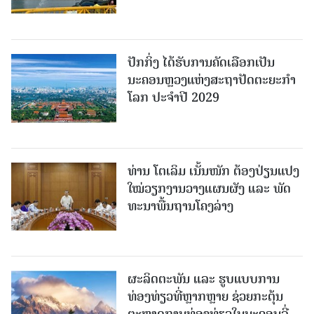
ປັກກິ່ງ ໄດ້ຮັບການຄັດເລືອກເປັນ
ນະຄອນຫຼວງແຫ່ງສະຖາປັດຕະຍະກຳ
ໂລກ ປະຈຳປີ 2029
ທ່ານ ໂຕ​ເລິມ ເນັ້ນໜັກ ຕ້ອງ​ປ່ຽນ​ແປງ​
ໃໝ່​ວຽກ​ງານ​ວາງ​ແຜນ​ຜັງ ແລະ ​ພັດ​
ທະ​ນາ​ພື້ນ​ຖານ​ໂຄງ​ລ່າງ
ຜະລິດຕະພັນ ແລະ ຮູບແບບການ
ທ່ອງທ່ຽວທີ່ຫຼາກຫຼາຍ ຊ່ວຍກະຕຸ້ນ