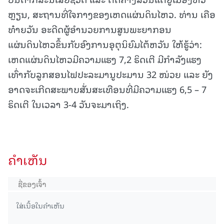
ຫຼຽນ, ສະຖານທີ່ໃຈກາງຂອງເຫດແຜ່ນດິນໄຫວ. ທ່ານ ເຄືອ
ທ໋າຍວັນ ອະດີດຜູ້ອຳນວຍການສູນພະຍາກອນ
ແຜ່ນດິນໄຫວຂຶ້ນກັບອົງການອຸຕຸນິຍົມໄຕ້ຫວັນ ໃຫ້ຮູ້ວ່າ:
ເຫດແຜ່ນດິນໄຫວມີຄວາມແຮງ 7,2 ຣິດເຕີ ມີກຳລັງແຮງ
ເທົ່າກັບລູກສອນໄຟປະລະມານູປະມານ 32 ໜ່ວຍ ແລະ ຍັງ
ອາດຈະເກີດສະພາບສັ່ນສະເທືອນທີ່ມີຄວາມແຮງ 6,5 – 7
ຣິດເຕີ ໃນເວລາ 3-4 ວັນຈະມາເຖິງ.
ຄໍາເຫັນ