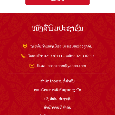
ໜັງສືພິມປະຊາຊົນ
ຖະໜົນກຳແພງເມືອງ ນະຄອນຫຼວງວຽງຈັນ
ໂທລະສັບ: 021336111 - ແຟັກ: 021336113
ອີເມວ:
pasaxonn@yahoo.com
ສຳ​ນັກ​ຂ່າວ​ສານ​ທີ່​ສຳ​ຄັນ​
ຄະນະໂຄສະນາອົບຮົມ​ສູນ​ກາງ​ພັກ
ໜັງສືພິມ ປະ​ຊາ​ຊົນ
ສຳ​ນັກ​ງານ​ທີ່​ສຳ​ຄັນ