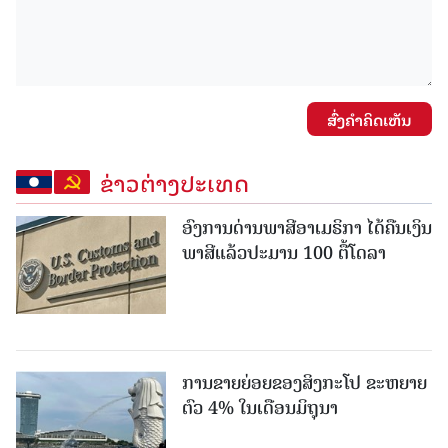
ສົ່ງຄໍາຄິດເຫັນ
ຂ່າວຕ່າງປະເທດ
ອົງການດ່ານພາສີອາເມຣິກາ ໄດ້ຄືນເງິນ
ພາສີແລ້ວປະມານ 100 ຕື້ໂດລາ
ການຂາຍຍ່ອຍຂອງສິງກະໂປ ຂະຫຍາຍ
ຕົວ 4% ໃນເດືອນມິຖຸນາ