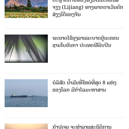
ຕະຫຼາດການທ່ອງທ່ຽວໃນນະຄອນລີ່
ຈຽງ (Lijiang) ທາງພາກຕາເວັນຕົກ
ສ່ຽງໃຕ້ຂອງຈີນ
ພະຍາດໄຂ້ຍຸງລາຍລະບາດຢູ່ນະຄອນ
ຊາມໂບ​ອັນກາ ປະເທດຟີລິບປິນ
ບໍລິສັດ ນ້ຳມັນທີ່ໃຫຍ່ທີ່ສຸດ 8 ແຫ່ງ
ຂອງໂລກ ມີກຳໄລມະຫາສານ
ກຳປູເຈຍ ຈະທຳລາຍສະຖິຕິການ