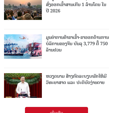
ສົ່ງອອກເຂົ້າສານເກີນ 1 ລ້ານໂຕນ ໃນ
ປີ 2026
ມູນຄ່າການຄ້າຂາເຂົ້າ-ຂາອອກດ້ານການ
ບໍລິການຂອງຈີນ ບັນລຸ 3,779 ຕື້ 750
ລ້ານຢວນ
ຫວຽດນາມ ສ້າງກົດລະບຽບພັກໃຫ້ມີ
ວິທະຍາສາດ ແລະ ປະຕິບັດງ່າຍດາຍ
ເພີ່ມເຕີມ