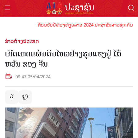
ຕ້ອນຮັບປີທ່ອງທ່ຽວລາວ 2024 ປະຊາຊົນລາວທຸກຄົນຈົ່ງພ້ອມ
ຂ່າວຕ່າງປະເທດ
ເກີດເຫດແຜ່ນດິນໄຫວຢ່າງຮຸນແຮງຢູ່ ໄຕ້
ຫວັນ ຂອງ ຈີນ
09:47 05/04/2024