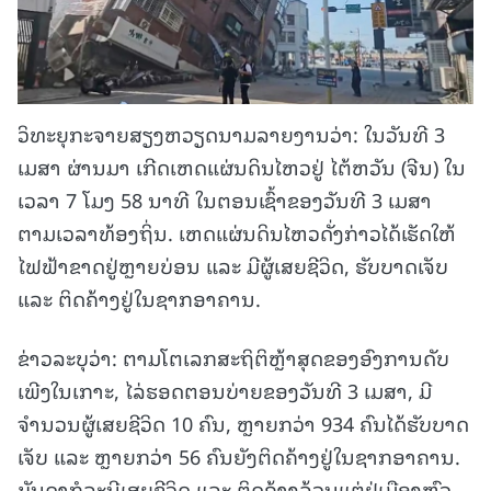
ວິທະຍຸກະຈາຍສຽງຫວຽດນາມລາຍງານວ່າ: ໃນວັນທີ 3
ເມສາ ຜ່ານມາ ເກີດເຫດແຜ່ນດິນໄຫວຢູ່ ໄຕ້ຫວັນ (ຈີນ) ໃນ
ເວລາ 7 ໂມງ 58 ນາທີ ໃນຕອນເຊົ້າຂອງວັນທີ 3 ເມສາ
ຕາມເວລາທ້ອງຖິ່ນ. ເຫດແຜ່ນດິນໄຫວດັ່ງກ່າວໄດ້ເຮັດໃຫ້
ໄຟຟ້າຂາດຢູ່ຫຼາຍບ່ອນ ແລະ ມີຜູ້ເສຍຊີວິດ, ຮັບບາດເຈັບ
ແລະ ຕິດຄ້າງຢູ່ໃນຊາກອາຄານ.
ຂ່າວລະບຸວ່າ: ຕາມໂຕເລກສະຖິຕິຫຼ້າສຸດຂອງອົງການດັບ
ເພີງໃນເກາະ, ໄລ່ຮອດຕອນບ່າຍຂອງວັນທີ 3 ເມສາ, ມີ
ຈຳນວນຜູ້ເສຍຊີວິດ 10 ຄົນ, ຫຼາຍກວ່າ 934 ຄົນໄດ້ຮັບບາດ
ເຈັບ ແລະ ຫຼາຍກວ່າ 56 ຄົນຍັງຕິດຄ້າງຢູ່ໃນຊາກອາຄານ.
ບັນດາກໍລະນີເສຍຊີວິດ ແລະ ຕິດຄ້າງລ້ວນແຕ່ຢູ່ເມືອງຫົວ